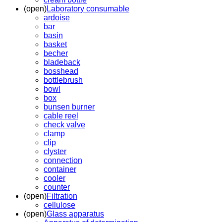
(open)
Laboratory consumable
ardoise
bar
basin
basket
becher
bladeback
bosshead
bottlebrush
bowl
box
bunsen burner
cable reel
check valve
clamp
clip
clyster
connection
container
cooler
counter
(open)
Filtration
cellulose
(open)
Glass apparatus