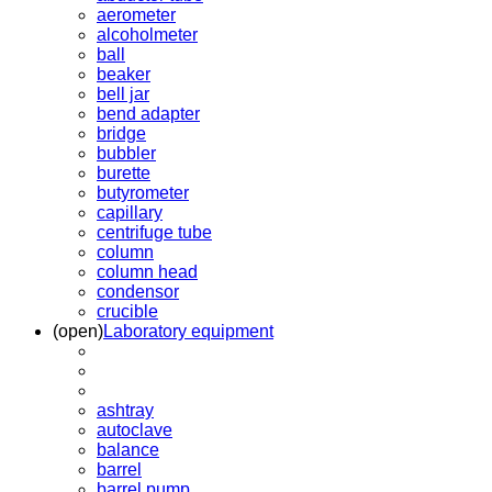
aerometer
alcoholmeter
ball
beaker
bell jar
bend adapter
bridge
bubbler
burette
butyrometer
capillary
centrifuge tube
column
column head
condensor
crucible
(open)
Laboratory equipment
ashtray
autoclave
balance
barrel
barrel pump