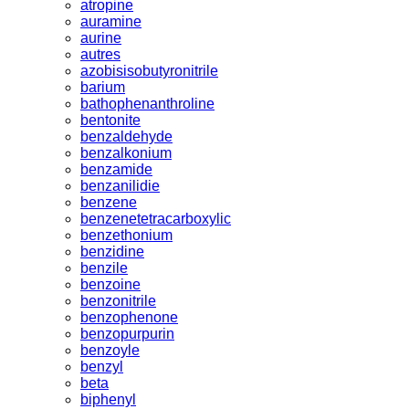
atropine
auramine
aurine
autres
azobisisobutyronitrile
barium
bathophenanthroline
bentonite
benzaldehyde
benzalkonium
benzamide
benzanilidie
benzene
benzenetetracarboxylic
benzethonium
benzidine
benzile
benzoine
benzonitrile
benzophenone
benzopurpurin
benzoyle
benzyl
beta
biphenyl