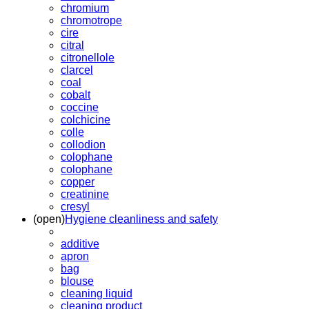
chromium
chromotrope
cire
citral
citronellole
clarcel
coal
cobalt
coccine
colchicine
colle
collodion
colophane
colophane
copper
creatinine
cresyl
(open)
Hygiene cleanliness and safety
additive
apron
bag
blouse
cleaning liquid
cleaning product