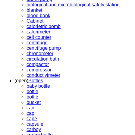
biological and microbiological safety station
blanket
blood bank
Cabinet
calorietric bomb
calorimeter
cell counter
centrifuge
centrifuge pump
chronometer
circulation bath
compactor
compressor
conductivimeter
(open)
Bottles
baby bottle
bottle
bottle
bucket
can
cap
cape
capsule
carboy
cream bottle