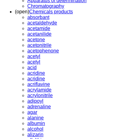
Apparatus of determination
Chromatography
(open)
Chemicals products
absorbant
acetaldehyde
acetamide
acetanilide
acetone
acetonitrile
acetophenone
acetyl
acetyl
acid
acridine
acridine
acriflavine
acrylamide
acrylonitrile
adipoyl
adrenaline
agar
alanine
albumin
alcohol
alizarin