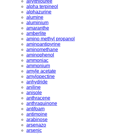
allylthiouree
alpha terpineol
alphazurine
alumine
aluminium
amaranthe
amberlite
amino methyl propanol
aminoantipyrine
aminomethane
aminophenol
ammoniac
ammonium
amyle acetate
amylopectine
anhydride
aniline
anisole
anthracene
anthraquinone
antifoam
antimoine
arabinose
arsenazo
arsenic