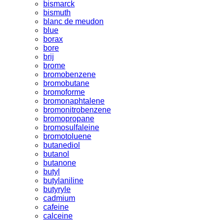
bismarck
bismuth
blanc de meudon
blue
borax
bore
brij
brome
bromobenzene
bromobutane
bromoforme
bromonaphtalene
bromonitrobenzene
bromopropane
bromosulfaleine
bromotoluene
butanediol
butanol
butanone
butyl
butylaniline
butyryle
cadmium
cafeine
calceine