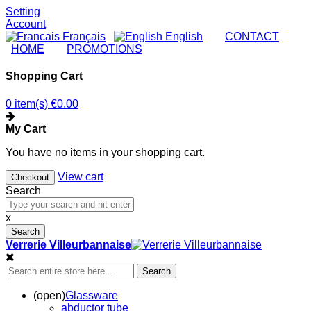
Setting
Account
Français
English
|
CONTACT
|
HOME
|
PROMOTIONS
Shopping Cart
0 item(s)
€0.00
My Cart
You have no items in your shopping cart.
View cart
Checkout
Search
x
Search
Verrerie Villeurbannaise
Search
(open)
Glassware
abductor tube