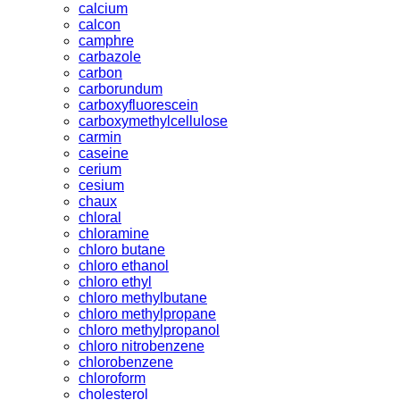
calcium
calcon
camphre
carbazole
carbon
carborundum
carboxyfluorescein
carboxymethylcellulose
carmin
caseine
cerium
cesium
chaux
chloral
chloramine
chloro butane
chloro ethanol
chloro ethyl
chloro methylbutane
chloro methylpropane
chloro methylpropanol
chloro nitrobenzene
chlorobenzene
chloroform
cholesterol