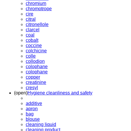
chromium
chromotrope
cire
citral
citronellole
clarcel
coal
cobalt
coccine
colchicine
colle
collodion
colophane
colophane
copper
creatinine
cresyl
(open)
Hygiene cleanliness and safety
additive
apron
bag
blouse
cleaning liquid
cleaning product