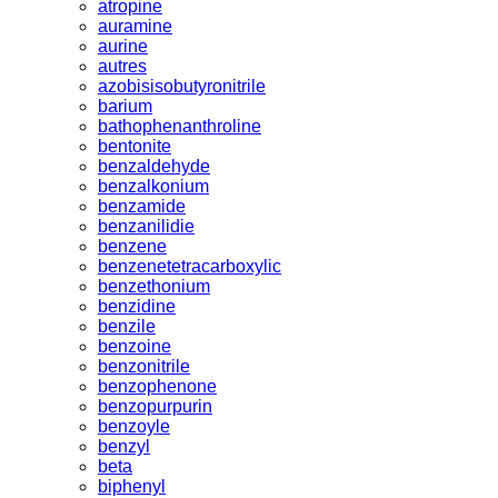
atropine
auramine
aurine
autres
azobisisobutyronitrile
barium
bathophenanthroline
bentonite
benzaldehyde
benzalkonium
benzamide
benzanilidie
benzene
benzenetetracarboxylic
benzethonium
benzidine
benzile
benzoine
benzonitrile
benzophenone
benzopurpurin
benzoyle
benzyl
beta
biphenyl