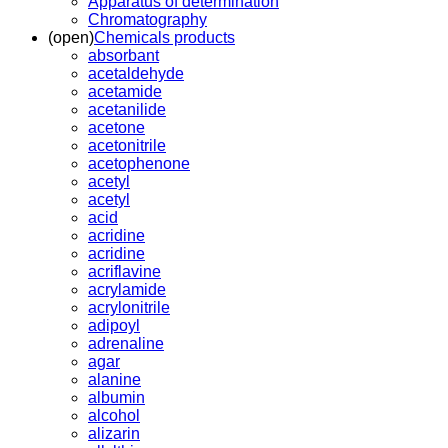
Apparatus of determination
Chromatography
(open)
Chemicals products
absorbant
acetaldehyde
acetamide
acetanilide
acetone
acetonitrile
acetophenone
acetyl
acetyl
acid
acridine
acridine
acriflavine
acrylamide
acrylonitrile
adipoyl
adrenaline
agar
alanine
albumin
alcohol
alizarin