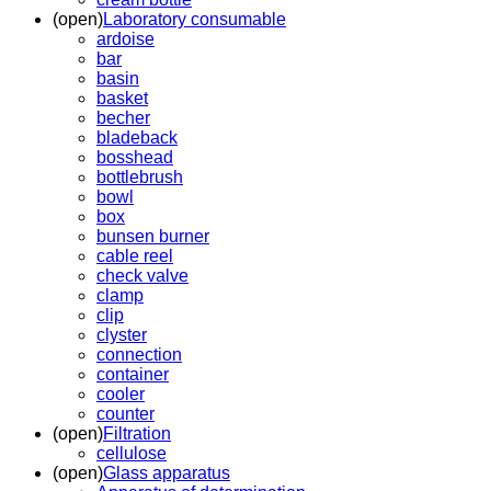
(open)
Laboratory consumable
ardoise
bar
basin
basket
becher
bladeback
bosshead
bottlebrush
bowl
box
bunsen burner
cable reel
check valve
clamp
clip
clyster
connection
container
cooler
counter
(open)
Filtration
cellulose
(open)
Glass apparatus