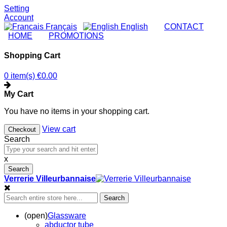
Setting
Account
Français
English
|
CONTACT
|
HOME
|
PROMOTIONS
Shopping Cart
0 item(s)
€0.00
My Cart
You have no items in your shopping cart.
View cart
Checkout
Search
x
Search
Verrerie Villeurbannaise
Search
(open)
Glassware
abductor tube