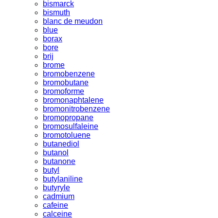
bismarck
bismuth
blanc de meudon
blue
borax
bore
brij
brome
bromobenzene
bromobutane
bromoforme
bromonaphtalene
bromonitrobenzene
bromopropane
bromosulfaleine
bromotoluene
butanediol
butanol
butanone
butyl
butylaniline
butyryle
cadmium
cafeine
calceine