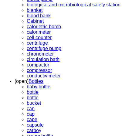
biological and microbiological safety station
blanket
blood bank
Cabinet
calorietric bomb
calorimeter
cell counter
centrifuge
centrifuge pump
chronometer
circulation bath
compactor
compressor
conductivimeter
(open)
Bottles
baby bottle
bottle
bottle
bucket
can
cap
cape
capsule
carboy
cream bottle