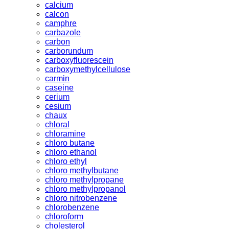
calcium
calcon
camphre
carbazole
carbon
carborundum
carboxyfluorescein
carboxymethylcellulose
carmin
caseine
cerium
cesium
chaux
chloral
chloramine
chloro butane
chloro ethanol
chloro ethyl
chloro methylbutane
chloro methylpropane
chloro methylpropanol
chloro nitrobenzene
chlorobenzene
chloroform
cholesterol