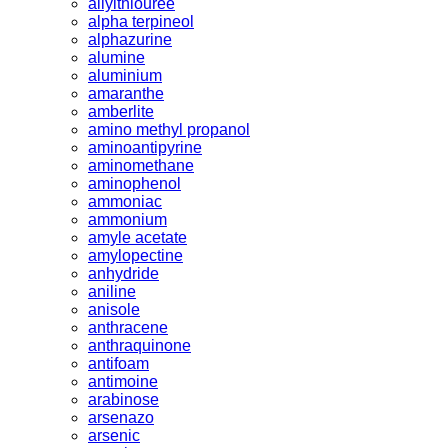
allylthiouree
alpha terpineol
alphazurine
alumine
aluminium
amaranthe
amberlite
amino methyl propanol
aminoantipyrine
aminomethane
aminophenol
ammoniac
ammonium
amyle acetate
amylopectine
anhydride
aniline
anisole
anthracene
anthraquinone
antifoam
antimoine
arabinose
arsenazo
arsenic