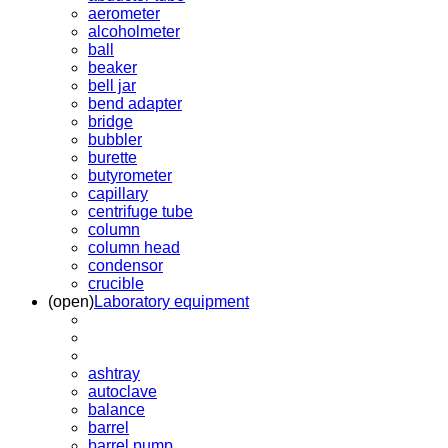
aerometer
alcoholmeter
ball
beaker
bell jar
bend adapter
bridge
bubbler
burette
butyrometer
capillary
centrifuge tube
column
column head
condensor
crucible
(open)
Laboratory equipment
ashtray
autoclave
balance
barrel
barrel pump