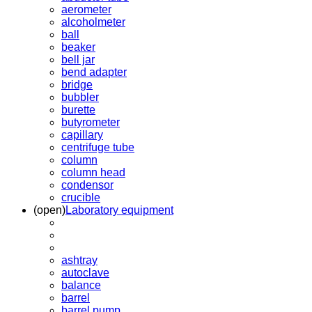
aerometer
alcoholmeter
ball
beaker
bell jar
bend adapter
bridge
bubbler
burette
butyrometer
capillary
centrifuge tube
column
column head
condensor
crucible
(open)
Laboratory equipment
ashtray
autoclave
balance
barrel
barrel pump