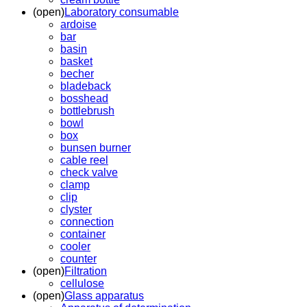
(open)
Laboratory consumable
ardoise
bar
basin
basket
becher
bladeback
bosshead
bottlebrush
bowl
box
bunsen burner
cable reel
check valve
clamp
clip
clyster
connection
container
cooler
counter
(open)
Filtration
cellulose
(open)
Glass apparatus