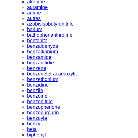
atropine
auramine
aurine
autres
azobisisobutyronitrile
barium
bathophenanthroline
bentonite
benzaldehyde
benzalkonium
benzamide
benzanilidie
benzene
benzenetetracarboxylic
benzethonium
benzidine
benzile
benzoine
benzonitrile
benzophenone
benzopurpurin
benzoyle
benzyl
beta
biphenyl