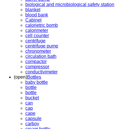
biological and microbiological safety station
blanket
blood bank
Cabinet
calorietric bomb
calorimeter
cell counter
centrifuge
centrifuge pump
chronometer
circulation bath
compactor
compressor
conductivimeter
(open)
Bottles
baby bottle
bottle
bottle
bucket
can
cap
cape
capsule
carboy
cream bottle