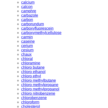
calcium
calcon
camphre
carbazole
carbon
carborundum
carboxyfluorescein
carboxymethylcellulose
carmin
caseine
cerium
cesium
chaux
chloral
chloramine
chloro butane
chloro ethanol
chloro ethyl
chloro methylbutane
chloro methylpropane
chloro methylpropanol
chloro nitrobenzene
chlorobenzene
chloroform
cholesterol