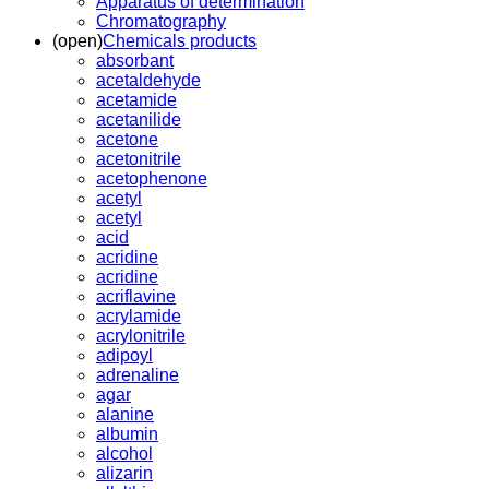
Apparatus of determination
Chromatography
(open)
Chemicals products
absorbant
acetaldehyde
acetamide
acetanilide
acetone
acetonitrile
acetophenone
acetyl
acetyl
acid
acridine
acridine
acriflavine
acrylamide
acrylonitrile
adipoyl
adrenaline
agar
alanine
albumin
alcohol
alizarin