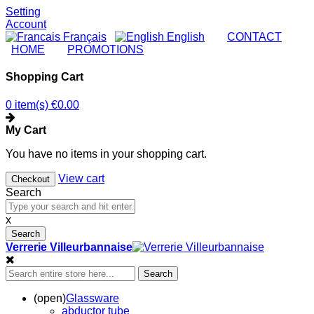
Setting
Account
Français
English
|
CONTACT
|
HOME
|
PROMOTIONS
Shopping Cart
0 item(s)
€0.00
My Cart
You have no items in your shopping cart.
View cart
Checkout
Search
x
Search
Verrerie Villeurbannaise
Search
(open)
Glassware
abductor tube