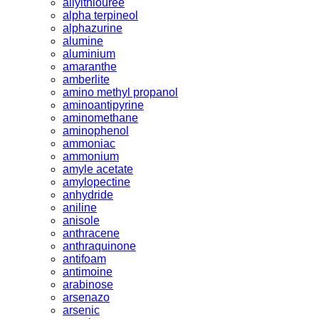
allylthiouree
alpha terpineol
alphazurine
alumine
aluminium
amaranthe
amberlite
amino methyl propanol
aminoantipyrine
aminomethane
aminophenol
ammoniac
ammonium
amyle acetate
amylopectine
anhydride
aniline
anisole
anthracene
anthraquinone
antifoam
antimoine
arabinose
arsenazo
arsenic