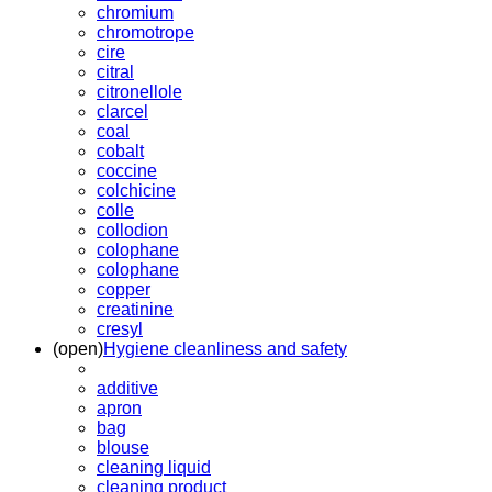
chromium
chromotrope
cire
citral
citronellole
clarcel
coal
cobalt
coccine
colchicine
colle
collodion
colophane
colophane
copper
creatinine
cresyl
(open)
Hygiene cleanliness and safety
additive
apron
bag
blouse
cleaning liquid
cleaning product