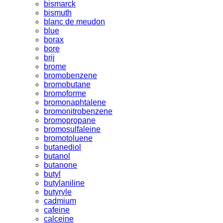
bismarck
bismuth
blanc de meudon
blue
borax
bore
brij
brome
bromobenzene
bromobutane
bromoforme
bromonaphtalene
bromonitrobenzene
bromopropane
bromosulfaleine
bromotoluene
butanediol
butanol
butanone
butyl
butylaniline
butyryle
cadmium
cafeine
calceine