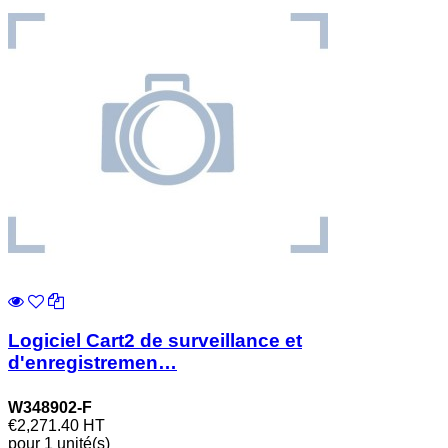
Logiciel Cart2 de surveillance et
d'enregistremen…
W348902-F
€2,271.40
HT
pour 1 unité(s)