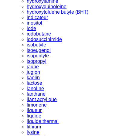
hydroxylamine
hydroxyquinoleine
hydroxytoluene butyle (BHT)
indicateur
inositol
iode
iodobutane
iodosuccinimide
isobutyle
isoeugenol
isopentyle
isopropyl
jaune
juglon
kaolin
lactose
lanoline
lanthane
liant acrylique
limonene
liqueur
liquide
liquide thermal
lithium
lysine