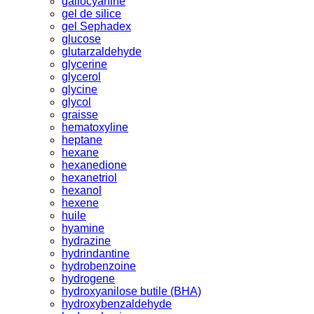
gallocyanine
gel de silice
gel Sephadex
glucose
glutarzaldehyde
glycerine
glycerol
glycine
glycol
graisse
hematoxyline
heptane
hexane
hexanedione
hexanetriol
hexanol
hexene
huile
hyamine
hydrazine
hydrindantine
hydrobenzoine
hydrogene
hydroxyanilose butile (BHA)
hydroxybenzaldehyde