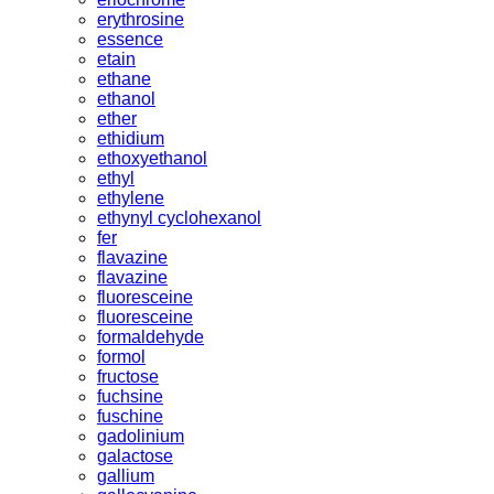
erythrosine
essence
etain
ethane
ethanol
ether
ethidium
ethoxyethanol
ethyl
ethylene
ethynyl cyclohexanol
fer
flavazine
flavazine
fluoresceine
fluoresceine
formaldehyde
formol
fructose
fuchsine
fuschine
gadolinium
galactose
gallium