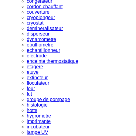
congelateur
cordon chauffant
couverture
cryoplongeur
cryostat
demineralisateur
disperseur
dynamometre
ebulliometre
echantillonneur
electrode
enceinte thermostatique
etagere
etuve
extincteur
floculateur
four
fut
groupe de pompage
histologie
hotte
hygrometre
imprimante
incubateur
lampe UV