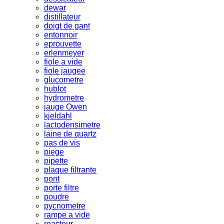
dewar
distillateur
doigt de gant
entonnoir
eprouvette
erlenmeyer
fiole a vide
fiole jaugee
glucometre
hublot
hydrometre
jauge Owen
kjeldahl
lactodensimetre
laine de quartz
pas de vis
piege
pipette
plaque filtrante
pont
porte filtre
poudre
pycnometre
rampe a vide
reacteur