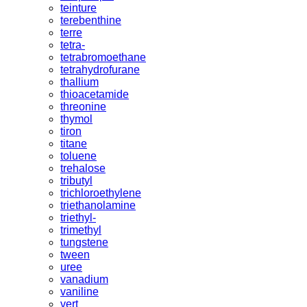
teinture
terebenthine
terre
tetra-
tetrabromoethane
tetrahydrofurane
thallium
thioacetamide
threonine
thymol
tiron
titane
toluene
trehalose
tributyl
trichloroethylene
triethanolamine
triethyl-
trimethyl
tungstene
tween
uree
vanadium
vaniline
vert