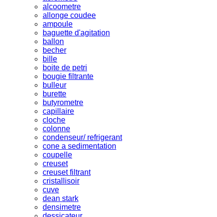
alcoometre
allonge coudee
ampoule
baguette d'agitation
ballon
becher
bille
boite de petri
bougie filtrante
bulleur
burette
butyrometre
capillaire
cloche
colonne
condenseur/ refrigerant
cone a sedimentation
coupelle
creuset
creuset filtrant
cristallisoir
cuve
dean stark
densimetre
dessicateur