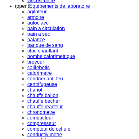
viscosimetre
(open)
Equipements de laboratoire
agitateur
armoire
autoclave
bain a circulation
bain a sec
balance
banque de sang
bloc chauffant
bombe calorimetrique
broyeur
caillebotis
calorimetre
cendrier anti-feu
centrifugeuse
chariot
chauffe ballon
chauffe becher
chauffe reacteur
chronometre
compacteur
compresseur
compteur de cellule
conductivimetre