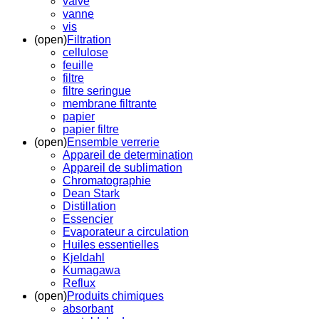
valve
vanne
vis
(open)
Filtration
cellulose
feuille
filtre
filtre seringue
membrane filtrante
papier
papier filtre
(open)
Ensemble verrerie
Appareil de determination
Appareil de sublimation
Chromatographie
Dean Stark
Distillation
Essencier
Evaporateur a circulation
Huiles essentielles
Kjeldahl
Kumagawa
Reflux
(open)
Produits chimiques
absorbant