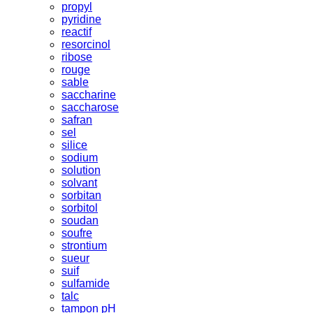
propyl
pyridine
reactif
resorcinol
ribose
rouge
sable
saccharine
saccharose
safran
sel
silice
sodium
solution
solvant
sorbitan
sorbitol
soudan
soufre
strontium
sueur
suif
sulfamide
talc
tampon pH