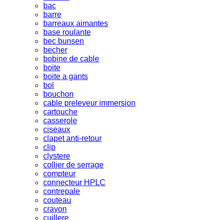
bac
barre
barreaux aimantes
base roulante
bec bunsen
becher
bobine de cable
boite
boite a gants
bol
bouchon
cable preleveur immersion
cartouche
casserole
ciseaux
clapet anti-retour
clip
clystere
collier de serrage
compteur
connecteur HPLC
contrepale
couteau
crayon
cuillere