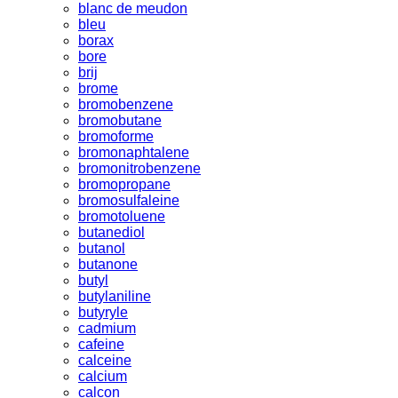
blanc de meudon
bleu
borax
bore
brij
brome
bromobenzene
bromobutane
bromoforme
bromonaphtalene
bromonitrobenzene
bromopropane
bromosulfaleine
bromotoluene
butanediol
butanol
butanone
butyl
butylaniline
butyryle
cadmium
cafeine
calceine
calcium
calcon