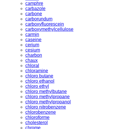
camphre
carbazole
carbone
carborundum
carboxyfluorescein
carboxymethylcellulose
carmin
caseine
cerium
cesium
charbon
chaux
chloral
chloramine
chloro butane
chloro ethanol
chloro ethyl
chloro methylbutane
chloro methylpropane
chloro methylpropanol
chloro nitrobenzene
chlorobenzene
chloroforme
cholesterol
chrome