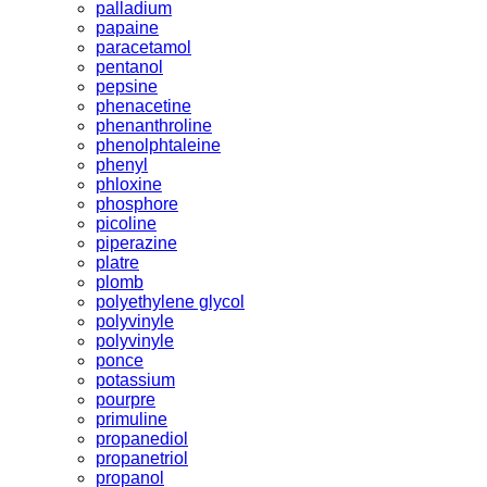
palladium
papaine
paracetamol
pentanol
pepsine
phenacetine
phenanthroline
phenolphtaleine
phenyl
phloxine
phosphore
picoline
piperazine
platre
plomb
polyethylene glycol
polyvinyle
polyvinyle
ponce
potassium
pourpre
primuline
propanediol
propanetriol
propanol