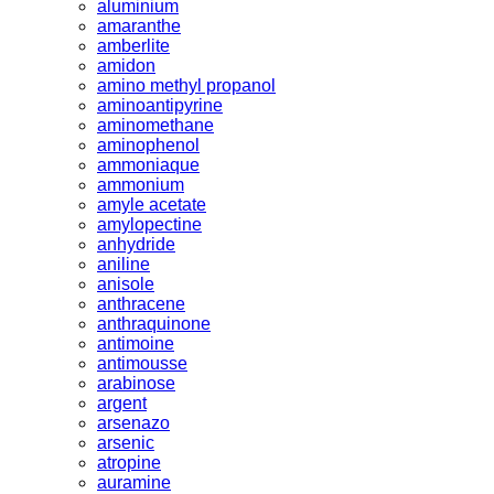
aluminium
amaranthe
amberlite
amidon
amino methyl propanol
aminoantipyrine
aminomethane
aminophenol
ammoniaque
ammonium
amyle acetate
amylopectine
anhydride
aniline
anisole
anthracene
anthraquinone
antimoine
antimousse
arabinose
argent
arsenazo
arsenic
atropine
auramine