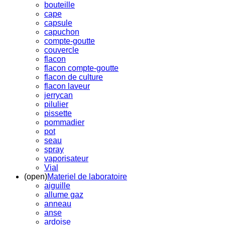
bouteille
cape
capsule
capuchon
compte-goutte
couvercle
flacon
flacon compte-goutte
flacon de culture
flacon laveur
jerrycan
pilulier
pissette
pommadier
pot
seau
spray
vaporisateur
Vial
(open)
Materiel de laboratoire
aiguille
allume gaz
anneau
anse
ardoise