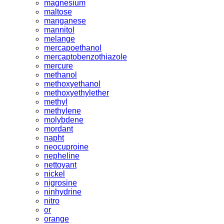
magnesium
maltose
manganese
mannitol
melange
mercapoethanol
mercaptobenzothiazole
mercure
methanol
methoxyethanol
methoxyethylether
methyl
methylene
molybdene
mordant
napht
neocuproine
nepheline
nettoyant
nickel
nigrosine
ninhydrine
nitro
or
orange