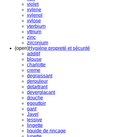
violet
xylene
xylenol
xylose
yterbium
yttrium
zinc
zirconium
(open)
Hygiène propreté et sécurité
additif
blouse
charlotte
creme
degraissant
derouleur
detartrant
deverglacant
douche
egouttoir
gant
Javel
lessive
lingette
liquide de rincage
lunette