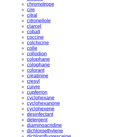
chromotrope
cire
citral
citronellole
clarcel
cobalt
coccine
colchicine
colle
collodion
colophane
colophane
colorant
creatinine
cresyl
cuivre
cupferron
cyclohexane
cyclohexanone
cyclohexene
desinfectant
detergent
diaminoacridine
dichloroethylene
dichlorofluoresceine