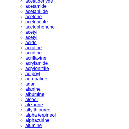
acetaldehyde
acetamide
acetanilide
acetone
acetonitrile
acetophenone
acetyl
acetyl
acide
acridine
acridine
acriflavine
acrylamide
acrylonitrile
adipoyl
adrenaline
agar
alanine
albumine
alcool
alizarine
allylthiouree
alpha terpineol
alphazurine
alumine