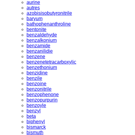
aurine
autres
azobisisobutyronitrile
baryum
bathophenanthroline
bentonite
benzaldehyde
benzalkonium
benzamide
benzanilidie
benzene
benzenetetracarboxylic
benzethonium
benzidine
benzile
benzoine
benzonitrile
benzophenone
benzopurpurin
benzoyle
benzyl
beta
biphenyl
bismarck
bismuth