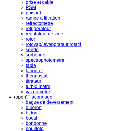
prise et cable
PSM
puisard
rampe a filtration
refractometre
refrigerateur
regulateur de vide
rotor
rotovap/ evaporateur rotatif
sonde
sorbonne
spectrophotometre
table
tabouret
thermostat
titrateur
turbidimetre
vacuometre
(open)
Flaconnage
bague de deversement
biberon
bidon
bocal
bonbonne
bouillote