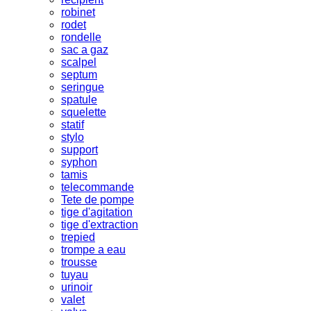
robinet
rodet
rondelle
sac a gaz
scalpel
septum
seringue
spatule
squelette
statif
stylo
support
syphon
tamis
telecommande
Tete de pompe
tige d'agitation
tige d'extraction
trepied
trompe a eau
trousse
tuyau
urinoir
valet