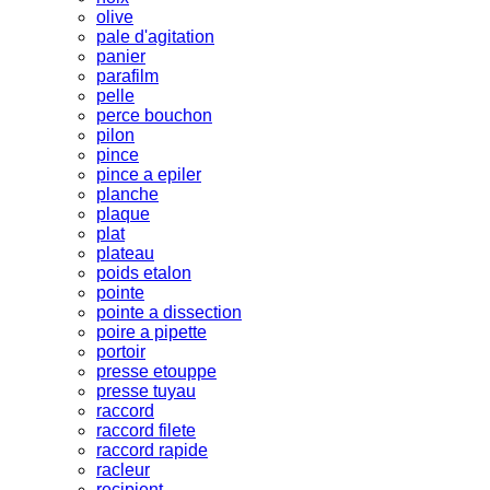
olive
pale d'agitation
panier
parafilm
pelle
perce bouchon
pilon
pince
pince a epiler
planche
plaque
plat
plateau
poids etalon
pointe
pointe a dissection
poire a pipette
portoir
presse etouppe
presse tuyau
raccord
raccord filete
raccord rapide
racleur
recipient