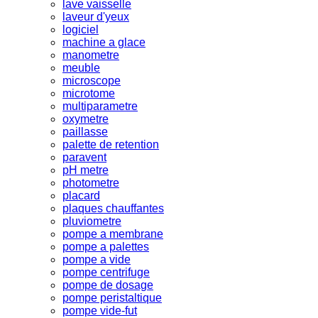
lave vaisselle
laveur d'yeux
logiciel
machine a glace
manometre
meuble
microscope
microtome
multiparametre
oxymetre
paillasse
palette de retention
paravent
pH metre
photometre
placard
plaques chauffantes
pluviometre
pompe a membrane
pompe a palettes
pompe a vide
pompe centrifuge
pompe de dosage
pompe peristaltique
pompe vide-fut