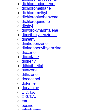
dichloroindophenol
dichloromethane
dichloromethyl
dichloronitrobenzene
dichloroquinone
diethyl
dihydroxynaphtalene
dimethoxybenzidine
dimethyl
dinitrobenzene
dinitrophenylhydrazine
dioxane
dioxolane
diphenyl
dithiothreitol
dithizone
dithizone
dodecanol
dolomie
dopamine
E.D.T.A
E.G.T.A.
eau
eosine
eriochrome