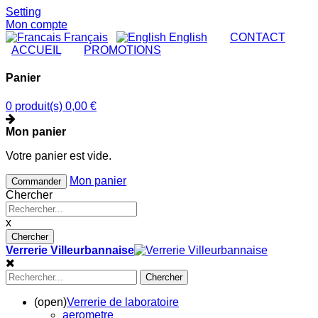
Setting
Mon compte
Français
English
|
CONTACT
|
ACCUEIL
|
PROMOTIONS
Panier
0 produit(s)
0,00 €
Mon panier
Votre panier est vide.
Mon panier
Commander
Chercher
x
Chercher
Verrerie Villeurbannaise
Chercher
(open)
Verrerie de laboratoire
aerometre