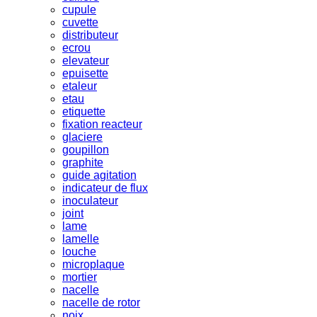
cupule
cuvette
distributeur
ecrou
elevateur
epuisette
etaleur
etau
etiquette
fixation reacteur
glaciere
goupillon
graphite
guide agitation
indicateur de flux
inoculateur
joint
lame
lamelle
louche
microplaque
mortier
nacelle
nacelle de rotor
noix