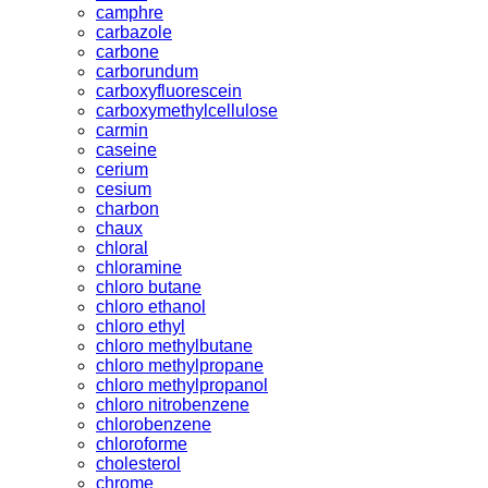
camphre
carbazole
carbone
carborundum
carboxyfluorescein
carboxymethylcellulose
carmin
caseine
cerium
cesium
charbon
chaux
chloral
chloramine
chloro butane
chloro ethanol
chloro ethyl
chloro methylbutane
chloro methylpropane
chloro methylpropanol
chloro nitrobenzene
chlorobenzene
chloroforme
cholesterol
chrome