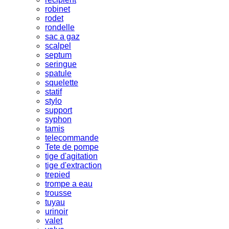
robinet
rodet
rondelle
sac a gaz
scalpel
septum
seringue
spatule
squelette
statif
stylo
support
syphon
tamis
telecommande
Tete de pompe
tige d'agitation
tige d'extraction
trepied
trompe a eau
trousse
tuyau
urinoir
valet