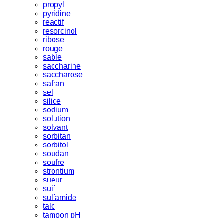
propyl
pyridine
reactif
resorcinol
ribose
rouge
sable
saccharine
saccharose
safran
sel
silice
sodium
solution
solvant
sorbitan
sorbitol
soudan
soufre
strontium
sueur
suif
sulfamide
talc
tampon pH