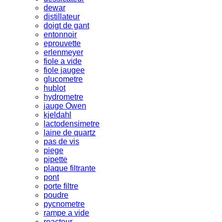
dewar
distillateur
doigt de gant
entonnoir
eprouvette
erlenmeyer
fiole a vide
fiole jaugee
glucometre
hublot
hydrometre
jauge Owen
kjeldahl
lactodensimetre
laine de quartz
pas de vis
piege
pipette
plaque filtrante
pont
porte filtre
poudre
pycnometre
rampe a vide
reacteur