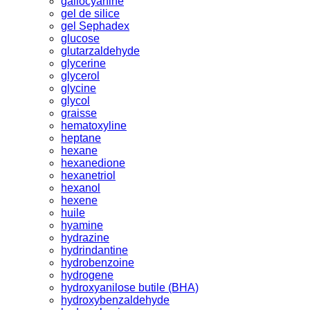
gallocyanine
gel de silice
gel Sephadex
glucose
glutarzaldehyde
glycerine
glycerol
glycine
glycol
graisse
hematoxyline
heptane
hexane
hexanedione
hexanetriol
hexanol
hexene
huile
hyamine
hydrazine
hydrindantine
hydrobenzoine
hydrogene
hydroxyanilose butile (BHA)
hydroxybenzaldehyde