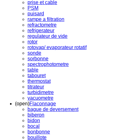
prise et cable
PSM
puisard
rampe a filtration
refractometre
refrigerateur
regulateur de vide
rotor
rotovap/ evaporateur rotatif
sonde
sorbonne
spectrophotometre
table
tabouret
thermostat
titrateur
turbidimetre
vacuometre
(open)
Flaconnage
bague de deversement
biberon
bidon
bocal
bonbonne
bouillote