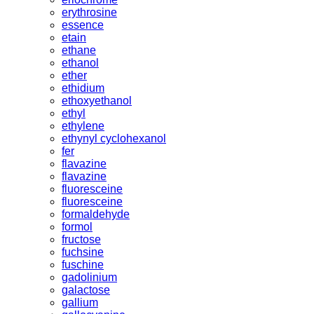
erythrosine
essence
etain
ethane
ethanol
ether
ethidium
ethoxyethanol
ethyl
ethylene
ethynyl cyclohexanol
fer
flavazine
flavazine
fluoresceine
fluoresceine
formaldehyde
formol
fructose
fuchsine
fuschine
gadolinium
galactose
gallium