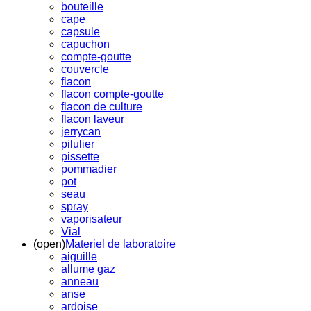
bouteille
cape
capsule
capuchon
compte-goutte
couvercle
flacon
flacon compte-goutte
flacon de culture
flacon laveur
jerrycan
pilulier
pissette
pommadier
pot
seau
spray
vaporisateur
Vial
(open)
Materiel de laboratoire
aiguille
allume gaz
anneau
anse
ardoise