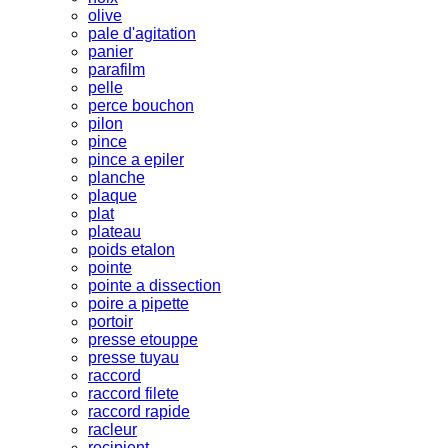
olive
pale d'agitation
panier
parafilm
pelle
perce bouchon
pilon
pince
pince a epiler
planche
plaque
plat
plateau
poids etalon
pointe
pointe a dissection
poire a pipette
portoir
presse etouppe
presse tuyau
raccord
raccord filete
raccord rapide
racleur
recipient