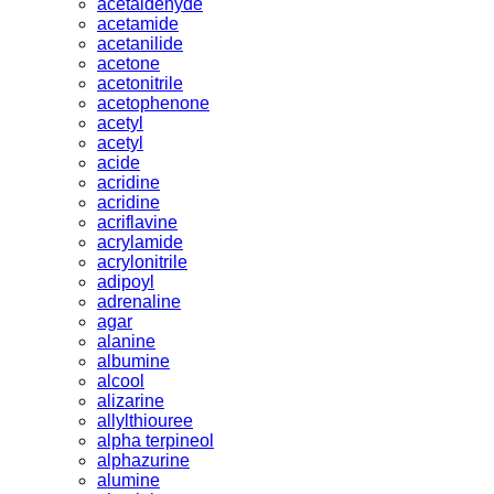
acetaldehyde
acetamide
acetanilide
acetone
acetonitrile
acetophenone
acetyl
acetyl
acide
acridine
acridine
acriflavine
acrylamide
acrylonitrile
adipoyl
adrenaline
agar
alanine
albumine
alcool
alizarine
allylthiouree
alpha terpineol
alphazurine
alumine