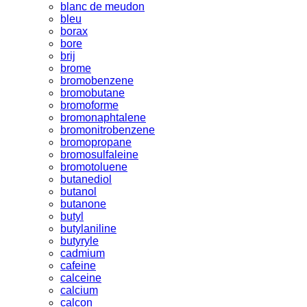
blanc de meudon
bleu
borax
bore
brij
brome
bromobenzene
bromobutane
bromoforme
bromonaphtalene
bromonitrobenzene
bromopropane
bromosulfaleine
bromotoluene
butanediol
butanol
butanone
butyl
butylaniline
butyryle
cadmium
cafeine
calceine
calcium
calcon