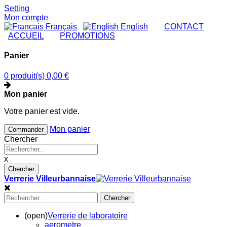
Setting
Mon compte
Français
English
|
CONTACT
|
ACCUEIL
|
PROMOTIONS
Panier
0 produit(s)
0,00 €
Mon panier
Votre panier est vide.
Mon panier
Commander
Chercher
x
Chercher
Verrerie Villeurbannaise
Chercher
(open)
Verrerie de laboratoire
aerometre