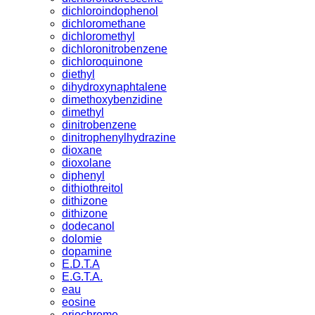
dichloroindophenol
dichloromethane
dichloromethyl
dichloronitrobenzene
dichloroquinone
diethyl
dihydroxynaphtalene
dimethoxybenzidine
dimethyl
dinitrobenzene
dinitrophenylhydrazine
dioxane
dioxolane
diphenyl
dithiothreitol
dithizone
dithizone
dodecanol
dolomie
dopamine
E.D.T.A
E.G.T.A.
eau
eosine
eriochrome