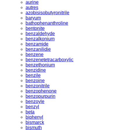
aurine
autres
azobisisobutyronitrile
baryum
bathophenanthroline
bentonite
benzaldehyde
benzalkonium
benzamide
benzanilidie
benzene
benzenetetracarboxylic
benzethonium
benzidine
benzile
benzoine
benzonitrile
benzophenone
benzopurpurin
benzoyle
benzyl
beta
biphenyl
bismarck
bismuth