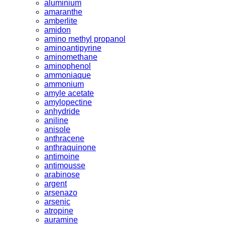
aluminium
amaranthe
amberlite
amidon
amino methyl propanol
aminoantipyrine
aminomethane
aminophenol
ammoniaque
ammonium
amyle acetate
amylopectine
anhydride
aniline
anisole
anthracene
anthraquinone
antimoine
antimousse
arabinose
argent
arsenazo
arsenic
atropine
auramine