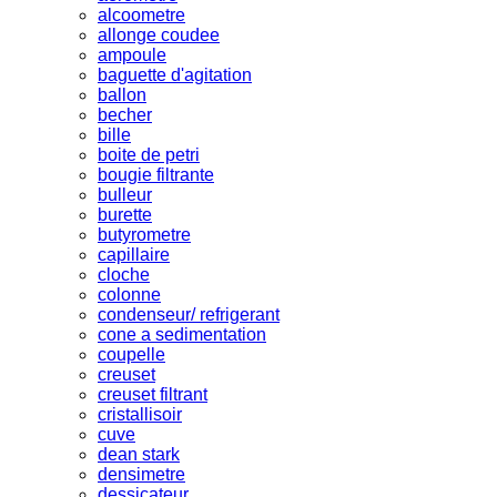
alcoometre
allonge coudee
ampoule
baguette d'agitation
ballon
becher
bille
boite de petri
bougie filtrante
bulleur
burette
butyrometre
capillaire
cloche
colonne
condenseur/ refrigerant
cone a sedimentation
coupelle
creuset
creuset filtrant
cristallisoir
cuve
dean stark
densimetre
dessicateur