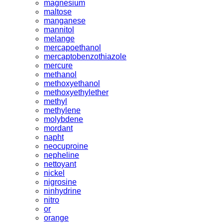
magnesium
maltose
manganese
mannitol
melange
mercapoethanol
mercaptobenzothiazole
mercure
methanol
methoxyethanol
methoxyethylether
methyl
methylene
molybdene
mordant
napht
neocuproine
nepheline
nettoyant
nickel
nigrosine
ninhydrine
nitro
or
orange