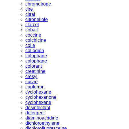
chromotrope
cire
citral
citronellole
clarcel
cobalt
coccine
colchicine
colle
collodion
colophane
colophane
colorant
creatinine
cresyl
cuivre
cupferron
cyclohexane
cyclohexanone
cyclohexene
desinfectant
detergent
diaminoacridine
dichloroethylene
dichlorofluoresceine