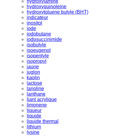
hydroxylamine
hydroxyquinoleine
hydroxytoluene butyle (BHT)
indicateur
inositol
iode
iodobutane
iodosuccinimide
isobutyle
isoeugenol
isopentyle
isopropyl
jaune
juglon
kaolin
lactose
lanoline
lanthane
liant acrylique
limonene
liqueur
liquide
liquide thermal
lithium
lysine