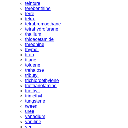
teinture
terebenthine
terre
tetra-
tetrabromoethane
tetrahydrofurane
thallium
thioacetamide
threonine
thymol
tiron
titane
toluene
trehalose
tributyl
trichloroethylene
triethanolamine
triethyl-
trimethyl
tungstene
tween
uree
vanadium
vaniline
vert