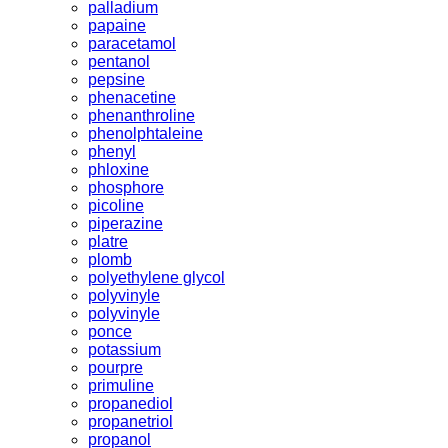
palladium
papaine
paracetamol
pentanol
pepsine
phenacetine
phenanthroline
phenolphtaleine
phenyl
phloxine
phosphore
picoline
piperazine
platre
plomb
polyethylene glycol
polyvinyle
polyvinyle
ponce
potassium
pourpre
primuline
propanediol
propanetriol
propanol