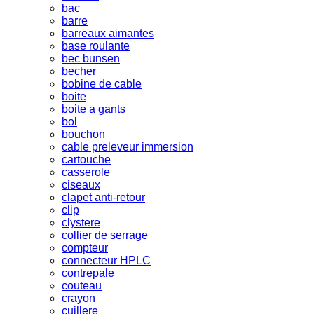
bac
barre
barreaux aimantes
base roulante
bec bunsen
becher
bobine de cable
boite
boite a gants
bol
bouchon
cable preleveur immersion
cartouche
casserole
ciseaux
clapet anti-retour
clip
clystere
collier de serrage
compteur
connecteur HPLC
contrepale
couteau
crayon
cuillere