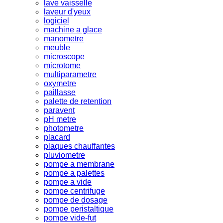
lave vaisselle
laveur d'yeux
logiciel
machine a glace
manometre
meuble
microscope
microtome
multiparametre
oxymetre
paillasse
palette de retention
paravent
pH metre
photometre
placard
plaques chauffantes
pluviometre
pompe a membrane
pompe a palettes
pompe a vide
pompe centrifuge
pompe de dosage
pompe peristaltique
pompe vide-fut