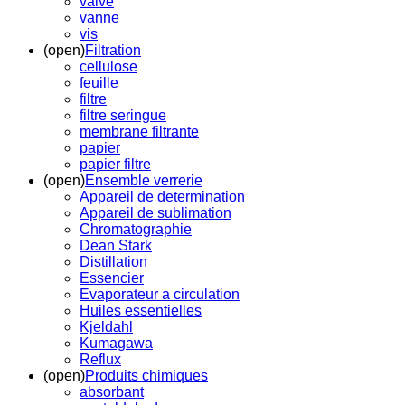
valve
vanne
vis
(open)
Filtration
cellulose
feuille
filtre
filtre seringue
membrane filtrante
papier
papier filtre
(open)
Ensemble verrerie
Appareil de determination
Appareil de sublimation
Chromatographie
Dean Stark
Distillation
Essencier
Evaporateur a circulation
Huiles essentielles
Kjeldahl
Kumagawa
Reflux
(open)
Produits chimiques
absorbant