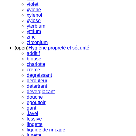
violet
xylene
xylenol
xylose
yterbium
yttrium
zinc
zirconium
(open)
Hygiène propreté et sécurité
additif
blouse
charlotte
creme
degraissant
derouleur
detartrant
deverglacant
douche
egouttoir
gant
Javel
lessive
lingette
liquide de rincage
lunette