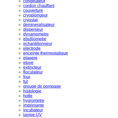
congelateur
cordon chauffant
couverture
cryoplongeur
cryostat
demineralisateur
disperseur
dynamometre
ebulliometre
echantillonneur
electrode
enceinte thermostatique
etagere
etuve
extincteur
floculateur
four
fut
groupe de pompage
histologie
hotte
hygrometre
imprimante
incubateur
lampe UV