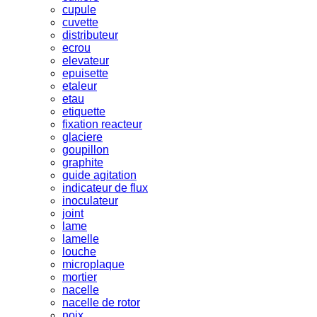
cupule
cuvette
distributeur
ecrou
elevateur
epuisette
etaleur
etau
etiquette
fixation reacteur
glaciere
goupillon
graphite
guide agitation
indicateur de flux
inoculateur
joint
lame
lamelle
louche
microplaque
mortier
nacelle
nacelle de rotor
noix