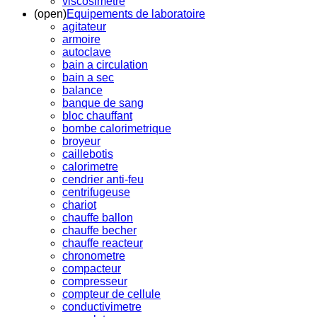
viscosimetre
(open)
Equipements de laboratoire
agitateur
armoire
autoclave
bain a circulation
bain a sec
balance
banque de sang
bloc chauffant
bombe calorimetrique
broyeur
caillebotis
calorimetre
cendrier anti-feu
centrifugeuse
chariot
chauffe ballon
chauffe becher
chauffe reacteur
chronometre
compacteur
compresseur
compteur de cellule
conductivimetre