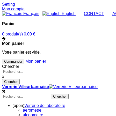
Setting
Mon compte
Français
English
|
CONTACT
|
A
Panier
0 produit(s)
0,00 €
Mon panier
Votre panier est vide.
Mon panier
Commander
Chercher
x
Chercher
Verrerie Villeurbannaise
Chercher
(open)
Verrerie de laboratoire
aerometre
alcoometre