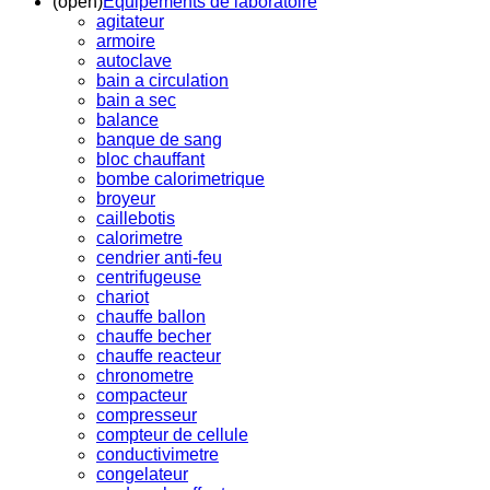
(open)
Equipements de laboratoire
agitateur
armoire
autoclave
bain a circulation
bain a sec
balance
banque de sang
bloc chauffant
bombe calorimetrique
broyeur
caillebotis
calorimetre
cendrier anti-feu
centrifugeuse
chariot
chauffe ballon
chauffe becher
chauffe reacteur
chronometre
compacteur
compresseur
compteur de cellule
conductivimetre
congelateur