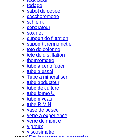
rodage
sabot de pesee
saccharometre
schlenk
separateur
soxhlet
support de filtration
support thermometre
tete de colonne
tete de distillation
thermometre
tube a centrifuger
tube a essai
Tube a mineraliser
tube abducteur
tube de culture
tube forme U
tube niveau
tube R.M.N
vase de pesee
verre a experience
verre de montre
vigreux
viscosimetre