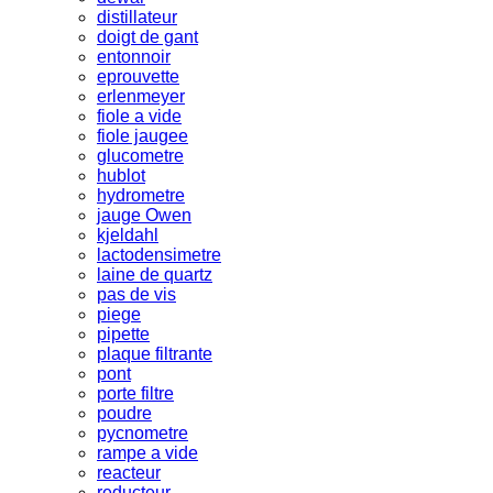
distillateur
doigt de gant
entonnoir
eprouvette
erlenmeyer
fiole a vide
fiole jaugee
glucometre
hublot
hydrometre
jauge Owen
kjeldahl
lactodensimetre
laine de quartz
pas de vis
piege
pipette
plaque filtrante
pont
porte filtre
poudre
pycnometre
rampe a vide
reacteur
reducteur