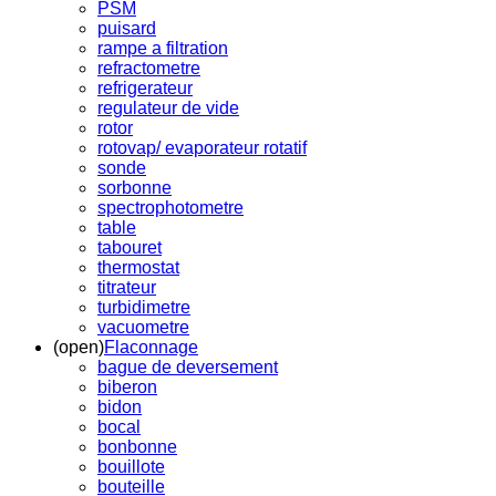
PSM
puisard
rampe a filtration
refractometre
refrigerateur
regulateur de vide
rotor
rotovap/ evaporateur rotatif
sonde
sorbonne
spectrophotometre
table
tabouret
thermostat
titrateur
turbidimetre
vacuometre
(open)
Flaconnage
bague de deversement
biberon
bidon
bocal
bonbonne
bouillote
bouteille