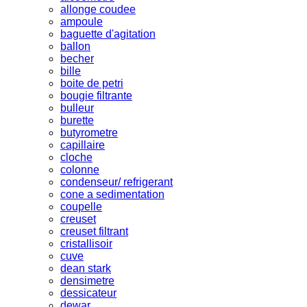
allonge coudee
ampoule
baguette d'agitation
ballon
becher
bille
boite de petri
bougie filtrante
bulleur
burette
butyrometre
capillaire
cloche
colonne
condenseur/ refrigerant
cone a sedimentation
coupelle
creuset
creuset filtrant
cristallisoir
cuve
dean stark
densimetre
dessicateur
dewar