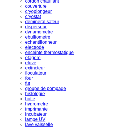
cordon chauffant
couverture
cryoplongeur
cryostat
demineralisateur
disperseur
dynamometre
ebulliometre
echantillonneur
electrode
enceinte thermostatique
etagere
etuve
extincteur
floculateur
four
fut
groupe de pompage
histologie
hotte
hygrometre
imprimante
incubateur
lampe UV
lave vaisselle