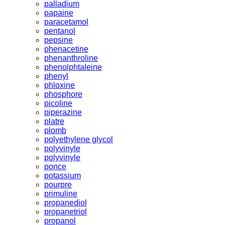
palladium
papaine
paracetamol
pentanol
pepsine
phenacetine
phenanthroline
phenolphtaleine
phenyl
phloxine
phosphore
picoline
piperazine
platre
plomb
polyethylene glycol
polyvinyle
polyvinyle
ponce
potassium
pourpre
primuline
propanediol
propanetriol
propanol