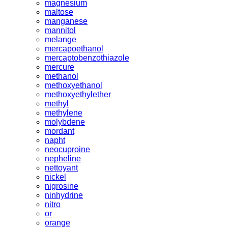
magnesium
maltose
manganese
mannitol
melange
mercapoethanol
mercaptobenzothiazole
mercure
methanol
methoxyethanol
methoxyethylether
methyl
methylene
molybdene
mordant
napht
neocuproine
nepheline
nettoyant
nickel
nigrosine
ninhydrine
nitro
or
orange