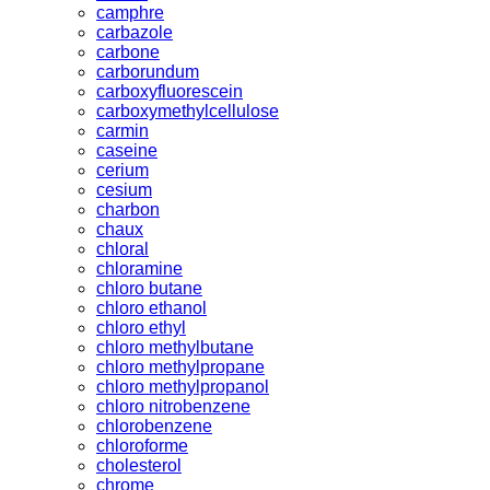
camphre
carbazole
carbone
carborundum
carboxyfluorescein
carboxymethylcellulose
carmin
caseine
cerium
cesium
charbon
chaux
chloral
chloramine
chloro butane
chloro ethanol
chloro ethyl
chloro methylbutane
chloro methylpropane
chloro methylpropanol
chloro nitrobenzene
chlorobenzene
chloroforme
cholesterol
chrome