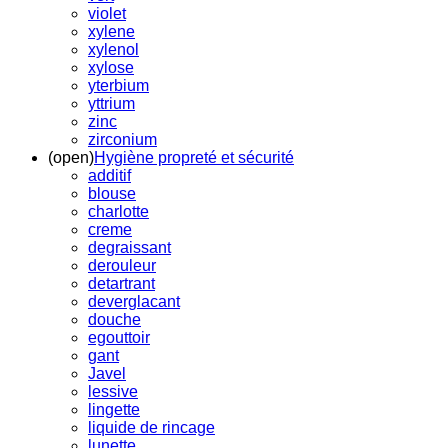
violet
xylene
xylenol
xylose
yterbium
yttrium
zinc
zirconium
(open)
Hygiène propreté et sécurité
additif
blouse
charlotte
creme
degraissant
derouleur
detartrant
deverglacant
douche
egouttoir
gant
Javel
lessive
lingette
liquide de rincage
lunette