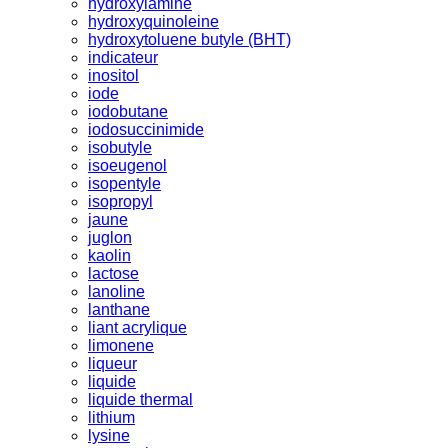
hydroxylamine
hydroxyquinoleine
hydroxytoluene butyle (BHT)
indicateur
inositol
iode
iodobutane
iodosuccinimide
isobutyle
isoeugenol
isopentyle
isopropyl
jaune
juglon
kaolin
lactose
lanoline
lanthane
liant acrylique
limonene
liqueur
liquide
liquide thermal
lithium
lysine