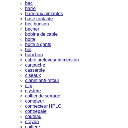
bac
barre
barreaux aimantes
base roulante
bec bunsen
becher
bobine de cable
boite
boite a gants
bol
bouchon
cable preleveur immersion
cartouche
casserole
ciseaux
clapet anti-retour
clip
clystere
collier de serrage
compteur
connecteur HPLC
contrepale
couteau
crayon
cuillere