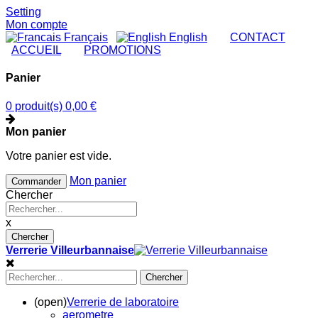
Setting
Mon compte
Français
English
|
CONTACT
|
ACCUEIL
|
PROMOTIONS
Panier
0 produit(s)
0,00 €
Mon panier
Votre panier est vide.
Mon panier
Commander
Chercher
x
Chercher
Verrerie Villeurbannaise
Chercher
(open)
Verrerie de laboratoire
aerometre