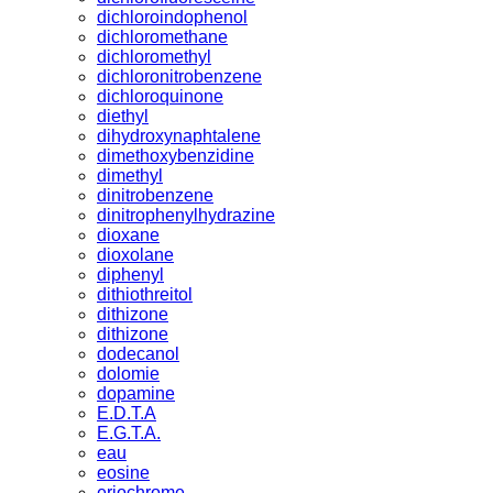
dichloroindophenol
dichloromethane
dichloromethyl
dichloronitrobenzene
dichloroquinone
diethyl
dihydroxynaphtalene
dimethoxybenzidine
dimethyl
dinitrobenzene
dinitrophenylhydrazine
dioxane
dioxolane
diphenyl
dithiothreitol
dithizone
dithizone
dodecanol
dolomie
dopamine
E.D.T.A
E.G.T.A.
eau
eosine
eriochrome