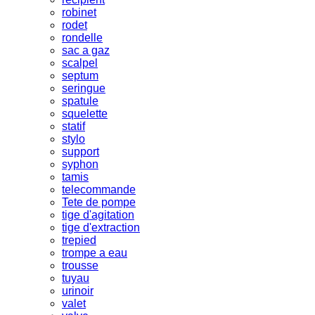
robinet
rodet
rondelle
sac a gaz
scalpel
septum
seringue
spatule
squelette
statif
stylo
support
syphon
tamis
telecommande
Tete de pompe
tige d'agitation
tige d'extraction
trepied
trompe a eau
trousse
tuyau
urinoir
valet