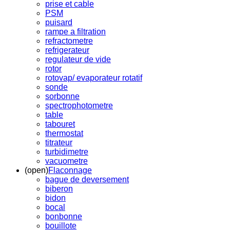
prise et cable
PSM
puisard
rampe a filtration
refractometre
refrigerateur
regulateur de vide
rotor
rotovap/ evaporateur rotatif
sonde
sorbonne
spectrophotometre
table
tabouret
thermostat
titrateur
turbidimetre
vacuometre
(open)
Flaconnage
bague de deversement
biberon
bidon
bocal
bonbonne
bouillote