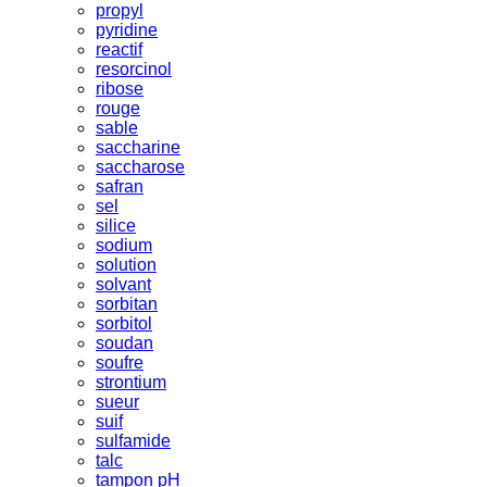
propyl
pyridine
reactif
resorcinol
ribose
rouge
sable
saccharine
saccharose
safran
sel
silice
sodium
solution
solvant
sorbitan
sorbitol
soudan
soufre
strontium
sueur
suif
sulfamide
talc
tampon pH