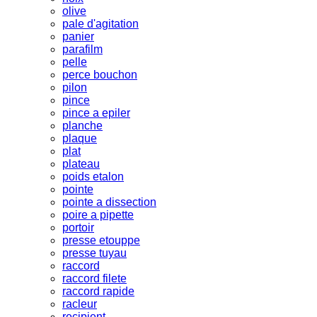
olive
pale d'agitation
panier
parafilm
pelle
perce bouchon
pilon
pince
pince a epiler
planche
plaque
plat
plateau
poids etalon
pointe
pointe a dissection
poire a pipette
portoir
presse etouppe
presse tuyau
raccord
raccord filete
raccord rapide
racleur
recipient