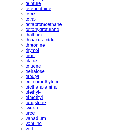
teinture
terebenthine
terre
tetra-
tetrabromoethane
tetrahydrofurane
thallium
thioacetamide
threonine
thymol
tiron
titane
toluene
trehalose
tributyl
trichloroethylene
triethanolamine
triethyl-
trimethyl
tungstene
tween
uree
vanadium
vaniline
vert