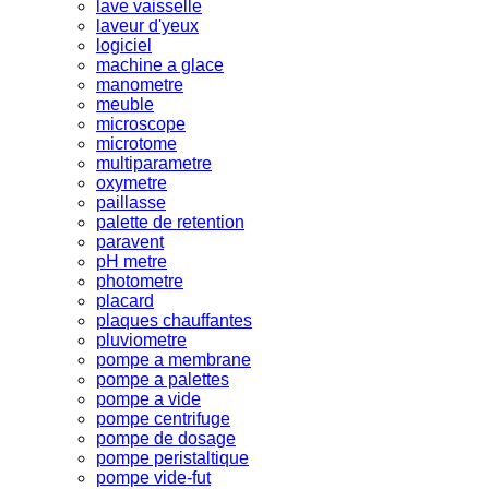
lave vaisselle
laveur d'yeux
logiciel
machine a glace
manometre
meuble
microscope
microtome
multiparametre
oxymetre
paillasse
palette de retention
paravent
pH metre
photometre
placard
plaques chauffantes
pluviometre
pompe a membrane
pompe a palettes
pompe a vide
pompe centrifuge
pompe de dosage
pompe peristaltique
pompe vide-fut