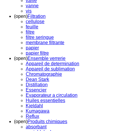
valve
vanne
vis
(open)
Filtration
cellulose
feuille
filtre
filtre seringue
membrane filtrante
papier
papier filtre
(open)
Ensemble verrerie
Appareil de determination
Appareil de sublimation
Chromatographie
Dean Stark
Distillation
Essencier
Evaporateur a circulation
Huiles essentielles
Kjeldahl
Kumagawa
Reflux
(open)
Produits chimiques
absorbant