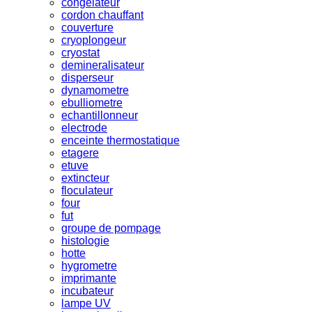
congelateur
cordon chauffant
couverture
cryoplongeur
cryostat
demineralisateur
disperseur
dynamometre
ebulliometre
echantillonneur
electrode
enceinte thermostatique
etagere
etuve
extincteur
floculateur
four
fut
groupe de pompage
histologie
hotte
hygrometre
imprimante
incubateur
lampe UV