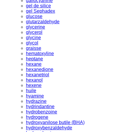
gallocyanine
gel de silice
gel Sephadex
glucose
glutarzaldehyde
glycerine
glycerol
glycine
glycol
graisse
hematoxyline
heptane
hexane
hexanedione
hexanetriol
hexanol
hexene
huile
hyamine
hydrazine
hydrindantine
hydrobenzoine
hydrogene
hydroxyanilose butile (BHA)
hydroxybenzaldehyde