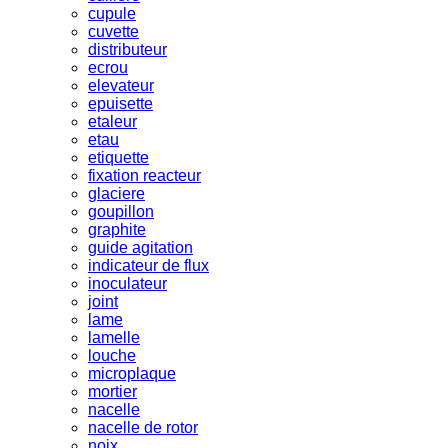
cupule
cuvette
distributeur
ecrou
elevateur
epuisette
etaleur
etau
etiquette
fixation reacteur
glaciere
goupillon
graphite
guide agitation
indicateur de flux
inoculateur
joint
lame
lamelle
louche
microplaque
mortier
nacelle
nacelle de rotor
noix