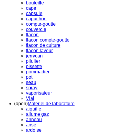
bouteille
cape
capsule
capuchon
compte-goutte
couvercle
flacon
flacon compte-goutte
flacon de culture
flacon laveur
jerrycan
pilulier
pissette
pommadier
pot
seau
spray
vaporisateur
Vial
(open)
Materiel de laboratoire
aiguille
allume gaz
anneau
anse
ardoise