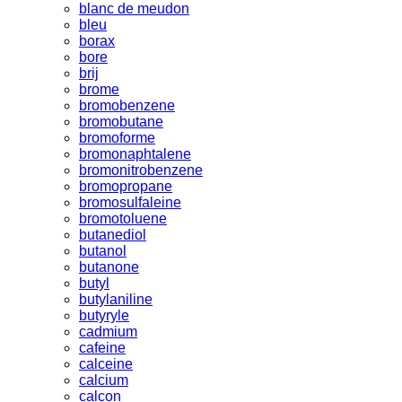
blanc de meudon
bleu
borax
bore
brij
brome
bromobenzene
bromobutane
bromoforme
bromonaphtalene
bromonitrobenzene
bromopropane
bromosulfaleine
bromotoluene
butanediol
butanol
butanone
butyl
butylaniline
butyryle
cadmium
cafeine
calceine
calcium
calcon