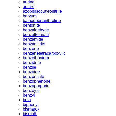
aurine
autres
azobisisobutyronitrile
baryum
bathophenanthroline
bentonite
benzaldehyde
benzalkonium
benzamide
benzanilidie
benzene
benzenetetracarboxylic
benzethonium
benzidine
benzile
benzoine
benzonitrile
benzophenone
benzopurpurin
benzoyle
benzyl
beta
biphenyl
bismarck
bismuth