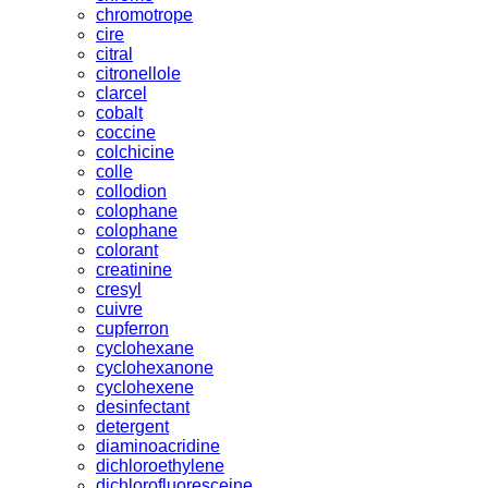
chromotrope
cire
citral
citronellole
clarcel
cobalt
coccine
colchicine
colle
collodion
colophane
colophane
colorant
creatinine
cresyl
cuivre
cupferron
cyclohexane
cyclohexanone
cyclohexene
desinfectant
detergent
diaminoacridine
dichloroethylene
dichlorofluoresceine