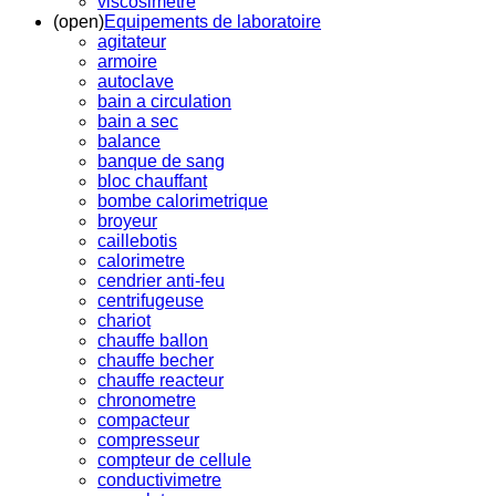
viscosimetre
(open)
Equipements de laboratoire
agitateur
armoire
autoclave
bain a circulation
bain a sec
balance
banque de sang
bloc chauffant
bombe calorimetrique
broyeur
caillebotis
calorimetre
cendrier anti-feu
centrifugeuse
chariot
chauffe ballon
chauffe becher
chauffe reacteur
chronometre
compacteur
compresseur
compteur de cellule
conductivimetre