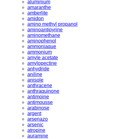
aluminium
amaranthe
amberlite
amidon
amino methyl propanol
aminoantipyrine
aminomethane
aminophenol
ammoniaque
ammonium
amyle acetate
amylopectine
anhydride
aniline
anisole
anthracene
anthraquinone
antimoine
antimousse
arabinose
argent
arsenazo
arsenic
atropine
auramine