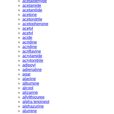
acetaldehyde
acetamide
acetanilide
acetone
acetonitrile
acetophenone
acetyl
acetyl
acide
acridine
acridine
acriflavine
acrylamide
acrylonitrile
adipoyl
adrenaline
agar
alanine
albumine
alcool
alizarine
allylthiouree
alpha terpineol
alphazurine
alumine