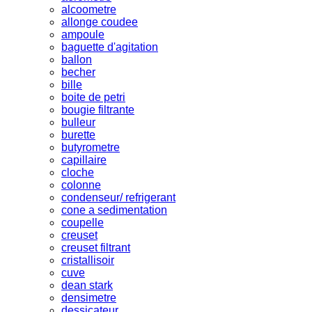
alcoometre
allonge coudee
ampoule
baguette d'agitation
ballon
becher
bille
boite de petri
bougie filtrante
bulleur
burette
butyrometre
capillaire
cloche
colonne
condenseur/ refrigerant
cone a sedimentation
coupelle
creuset
creuset filtrant
cristallisoir
cuve
dean stark
densimetre
dessicateur