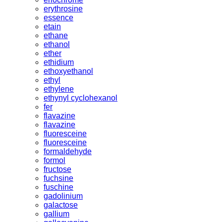
erythrosine
essence
etain
ethane
ethanol
ether
ethidium
ethoxyethanol
ethyl
ethylene
ethynyl cyclohexanol
fer
flavazine
flavazine
fluoresceine
fluoresceine
formaldehyde
formol
fructose
fuchsine
fuschine
gadolinium
galactose
gallium