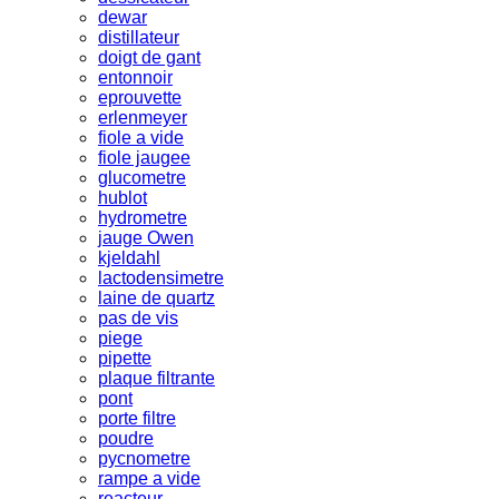
dewar
distillateur
doigt de gant
entonnoir
eprouvette
erlenmeyer
fiole a vide
fiole jaugee
glucometre
hublot
hydrometre
jauge Owen
kjeldahl
lactodensimetre
laine de quartz
pas de vis
piege
pipette
plaque filtrante
pont
porte filtre
poudre
pycnometre
rampe a vide
reacteur