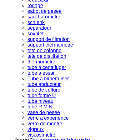
rodage
sabot de pesee
saccharometre
schlenk
separateur
soxhlet
support de filtration
support thermometre
tete de colonne
tete de distillation
thermometre
tube a centrifuger
tube a essai
Tube a mineraliser
tube abducteur
tube de culture
tube forme U
tube niveau
tube R.M.N
vase de pesee
verre a experience
verre de montre
vigreux
viscosimetre