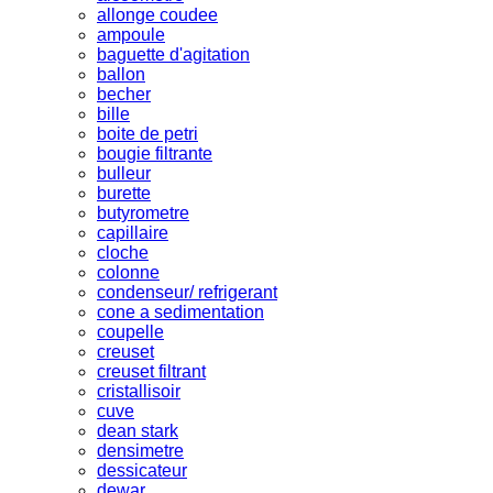
allonge coudee
ampoule
baguette d'agitation
ballon
becher
bille
boite de petri
bougie filtrante
bulleur
burette
butyrometre
capillaire
cloche
colonne
condenseur/ refrigerant
cone a sedimentation
coupelle
creuset
creuset filtrant
cristallisoir
cuve
dean stark
densimetre
dessicateur
dewar