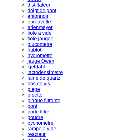
distillateur
doigt de gant
entonnoir
eprouvette
erlenmeyer
fiole a vide
fiole jaugee
glucometre
hublot
hydrometre
jauge Owen
kjeldahl
lactodensimetre
laine de quartz
pas de vis
piege
pipette
plaque filtrante
pont
porte filtre
poudre
pycnometre
rampe a vide
reacteur
reducteur