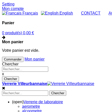
Setting
Mon compte
Français
English
|
CONTACT
|
A
Panier
0 produit(s)
0,00 €
Mon panier
Votre panier est vide.
Mon panier
Commander
Chercher
x
Chercher
Verrerie Villeurbannaise
Chercher
(open)
Verrerie de laboratoire
aerometre
alcoometre