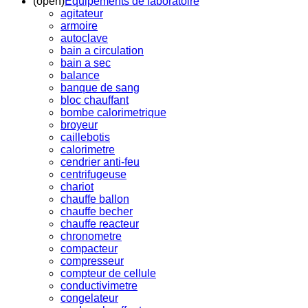
(open)
Equipements de laboratoire
agitateur
armoire
autoclave
bain a circulation
bain a sec
balance
banque de sang
bloc chauffant
bombe calorimetrique
broyeur
caillebotis
calorimetre
cendrier anti-feu
centrifugeuse
chariot
chauffe ballon
chauffe becher
chauffe reacteur
chronometre
compacteur
compresseur
compteur de cellule
conductivimetre
congelateur