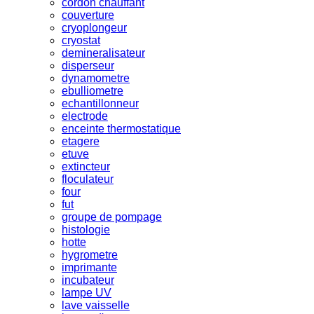
cordon chauffant
couverture
cryoplongeur
cryostat
demineralisateur
disperseur
dynamometre
ebulliometre
echantillonneur
electrode
enceinte thermostatique
etagere
etuve
extincteur
floculateur
four
fut
groupe de pompage
histologie
hotte
hygrometre
imprimante
incubateur
lampe UV
lave vaisselle