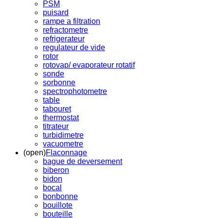
PSM
puisard
rampe a filtration
refractometre
refrigerateur
regulateur de vide
rotor
rotovap/ evaporateur rotatif
sonde
sorbonne
spectrophotometre
table
tabouret
thermostat
titrateur
turbidimetre
vacuometre
(open)
Flaconnage
bague de deversement
biberon
bidon
bocal
bonbonne
bouillote
bouteille