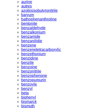
aurine
autres
azobisisobutyronitrile
baryum
bathophenanthroline
bentonite
benzaldehyde
benzalkonium
benzamide
benzanilidie
benzene
benzenetetracarboxylic
benzethonium
benzidine
benzile
benzoine
benzonitrile
benzophenone
benzopurpurin
benzoyle
benzyl
beta
biphenyl
bismarck
bismuth