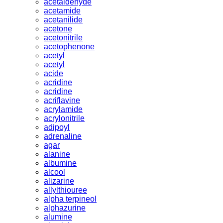
acetaldehyde
acetamide
acetanilide
acetone
acetonitrile
acetophenone
acetyl
acetyl
acide
acridine
acridine
acriflavine
acrylamide
acrylonitrile
adipoyl
adrenaline
agar
alanine
albumine
alcool
alizarine
allylthiouree
alpha terpineol
alphazurine
alumine