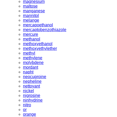
magnesium
maltose
manganese
mannitol
melange
mercapoethanol
mercaptobenzothiazole
mercure
methanol
methoxyethanol
methoxyethylether
methyl
methylene
molybdene
mordant
napht
neocuproine
nepheline
nettoyant
nickel
nigrosine
ninhydrine
nitro
or
orange