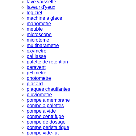
lave vaisselle
laveur d'yeux
logiciel
machine a glace
manometre
meuble
microscope
microtome
multiparametre
oxymetre
paillasse
palette de retention
paravent
pH metre
photometre
placard
plaques chauffantes
pluviometre
pompe a membrane
pompe a palettes
pompe a vide
pompe centrifuge
pompe de dosage
pompe peristaltique
pompe vide-fut