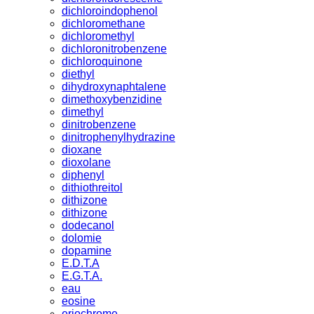
dichloroindophenol
dichloromethane
dichloromethyl
dichloronitrobenzene
dichloroquinone
diethyl
dihydroxynaphtalene
dimethoxybenzidine
dimethyl
dinitrobenzene
dinitrophenylhydrazine
dioxane
dioxolane
diphenyl
dithiothreitol
dithizone
dithizone
dodecanol
dolomie
dopamine
E.D.T.A
E.G.T.A.
eau
eosine
eriochrome