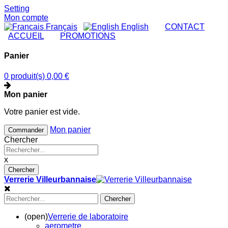
Setting
Mon compte
Français
English
|
CONTACT
|
ACCUEIL
|
PROMOTIONS
Panier
0 produit(s)
0,00 €
Mon panier
Votre panier est vide.
Mon panier
Commander
Chercher
x
Chercher
Verrerie Villeurbannaise
Chercher
(open)
Verrerie de laboratoire
aerometre