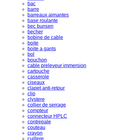
bac
barre
barreaux aimantes
base roulante
bec bunsen
becher
bobine de cable
boite
boite a gants
bol
bouchon
cable preleveur immersion
cartouche
casserole
ciseaux
clapet anti-retour
clip
clystere
collier de serrage
compteur
connecteur HPLC
contrepale
couteau
crayon
cuillere