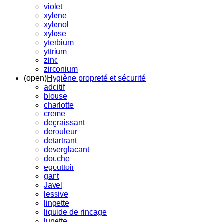
violet
xylene
xylenol
xylose
yterbium
yttrium
zinc
zirconium
(open)
Hygiène propreté et sécurité
additif
blouse
charlotte
creme
degraissant
derouleur
detartrant
deverglacant
douche
egouttoir
gant
Javel
lessive
lingette
liquide de rincage
lunette