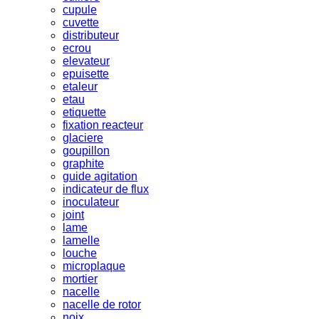
cupule
cuvette
distributeur
ecrou
elevateur
epuisette
etaleur
etau
etiquette
fixation reacteur
glaciere
goupillon
graphite
guide agitation
indicateur de flux
inoculateur
joint
lame
lamelle
louche
microplaque
mortier
nacelle
nacelle de rotor
noix