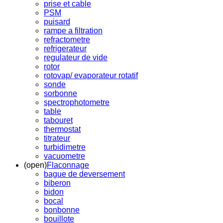
prise et cable
PSM
puisard
rampe a filtration
refractometre
refrigerateur
regulateur de vide
rotor
rotovap/ evaporateur rotatif
sonde
sorbonne
spectrophotometre
table
tabouret
thermostat
titrateur
turbidimetre
vacuometre
(open)
Flaconnage
bague de deversement
biberon
bidon
bocal
bonbonne
bouillote