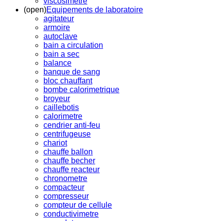
viscosimetre
(open)
Equipements de laboratoire
agitateur
armoire
autoclave
bain a circulation
bain a sec
balance
banque de sang
bloc chauffant
bombe calorimetrique
broyeur
caillebotis
calorimetre
cendrier anti-feu
centrifugeuse
chariot
chauffe ballon
chauffe becher
chauffe reacteur
chronometre
compacteur
compresseur
compteur de cellule
conductivimetre