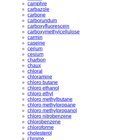
camphre
carbazole
carbone
carborundum
carboxyfluorescein
carboxymethylcellulose
carmin
caseine
cerium
cesium
charbon
chaux
chloral
chloramine
chloro butane
chloro ethanol
chloro ethyl
chloro methylbutane
chloro methylpropane
chloro methylpropanol
chloro nitrobenzene
chlorobenzene
chloroforme
cholesterol
chrome