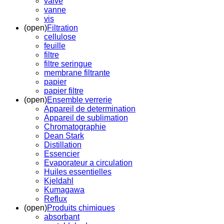
valve
vanne
vis
(open)
Filtration
cellulose
feuille
filtre
filtre seringue
membrane filtrante
papier
papier filtre
(open)
Ensemble verrerie
Appareil de determination
Appareil de sublimation
Chromatographie
Dean Stark
Distillation
Essencier
Evaporateur a circulation
Huiles essentielles
Kjeldahl
Kumagawa
Reflux
(open)
Produits chimiques
absorbant