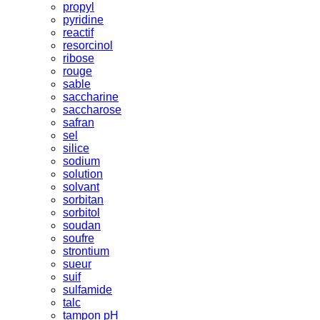
propyl
pyridine
reactif
resorcinol
ribose
rouge
sable
saccharine
saccharose
safran
sel
silice
sodium
solution
solvant
sorbitan
sorbitol
soudan
soufre
strontium
sueur
suif
sulfamide
talc
tampon pH