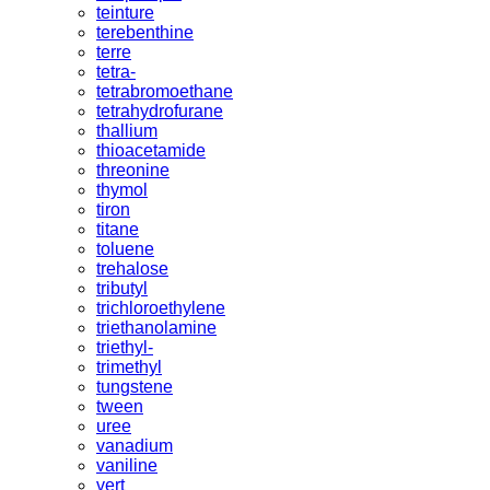
teinture
terebenthine
terre
tetra-
tetrabromoethane
tetrahydrofurane
thallium
thioacetamide
threonine
thymol
tiron
titane
toluene
trehalose
tributyl
trichloroethylene
triethanolamine
triethyl-
trimethyl
tungstene
tween
uree
vanadium
vaniline
vert