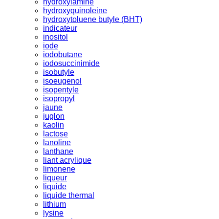
hydroxylamine
hydroxyquinoleine
hydroxytoluene butyle (BHT)
indicateur
inositol
iode
iodobutane
iodosuccinimide
isobutyle
isoeugenol
isopentyle
isopropyl
jaune
juglon
kaolin
lactose
lanoline
lanthane
liant acrylique
limonene
liqueur
liquide
liquide thermal
lithium
lysine