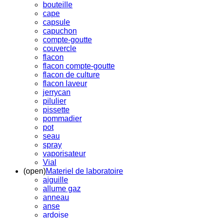
bouteille
cape
capsule
capuchon
compte-goutte
couvercle
flacon
flacon compte-goutte
flacon de culture
flacon laveur
jerrycan
pilulier
pissette
pommadier
pot
seau
spray
vaporisateur
Vial
(open)
Materiel de laboratoire
aiguille
allume gaz
anneau
anse
ardoise