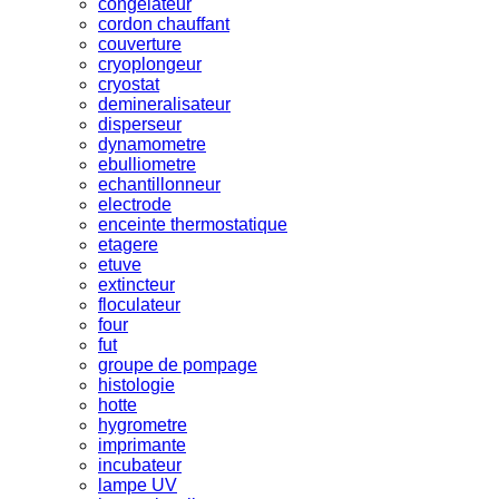
congelateur
cordon chauffant
couverture
cryoplongeur
cryostat
demineralisateur
disperseur
dynamometre
ebulliometre
echantillonneur
electrode
enceinte thermostatique
etagere
etuve
extincteur
floculateur
four
fut
groupe de pompage
histologie
hotte
hygrometre
imprimante
incubateur
lampe UV