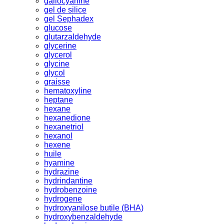
gallocyanine
gel de silice
gel Sephadex
glucose
glutarzaldehyde
glycerine
glycerol
glycine
glycol
graisse
hematoxyline
heptane
hexane
hexanedione
hexanetriol
hexanol
hexene
huile
hyamine
hydrazine
hydrindantine
hydrobenzoine
hydrogene
hydroxyanilose butile (BHA)
hydroxybenzaldehyde