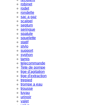
robinet
rodet
rondelle
sac a gaz
scalpel
septum
seringue
spatule
squelette
statif
stylo
support
syphon
tamis
telecommande
Tete de pompe
tige d'agitation
tige d'extraction
trepied
trompe a eau
trousse
tuyau
urinoir
valet