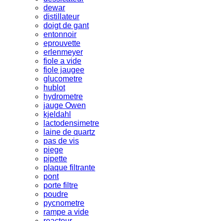
dewar
distillateur
doigt de gant
entonnoir
eprouvette
erlenmeyer
fiole a vide
fiole jaugee
glucometre
hublot
hydrometre
jauge Owen
kjeldahl
lactodensimetre
laine de quartz
pas de vis
piege
pipette
plaque filtrante
pont
porte filtre
poudre
pycnometre
rampe a vide
reacteur