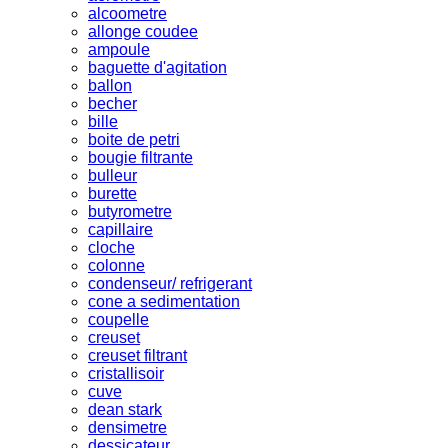
alcoometre
allonge coudee
ampoule
baguette d'agitation
ballon
becher
bille
boite de petri
bougie filtrante
bulleur
burette
butyrometre
capillaire
cloche
colonne
condenseur/ refrigerant
cone a sedimentation
coupelle
creuset
creuset filtrant
cristallisoir
cuve
dean stark
densimetre
dessicateur