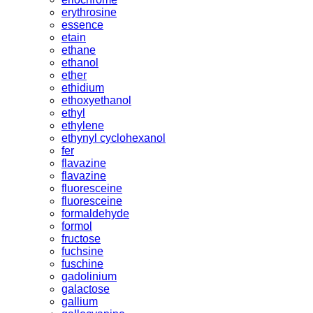
erythrosine
essence
etain
ethane
ethanol
ether
ethidium
ethoxyethanol
ethyl
ethylene
ethynyl cyclohexanol
fer
flavazine
flavazine
fluoresceine
fluoresceine
formaldehyde
formol
fructose
fuchsine
fuschine
gadolinium
galactose
gallium