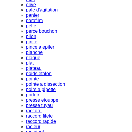
olive
pale d'agitation
panier
parafilm
pelle
perce bouchon
pilon
pince
pince a epiler
planche
plaque
plat
plateau
poids etalon
pointe
pointe a dissection
poire a pipette
portoir
presse etouppe
presse tuyau
raccord
raccord filete
raccord rapide
racleur
recipient