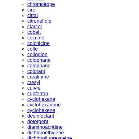
chromotrope
cire
citral
citronellole
clarcel
cobalt
coccine
colchicine
colle
collodion
colophane
colophane
colorant
creatinine
cresyl
cuivre
cupferron
cyclohexane
cyclohexanone
cyclohexene
desinfectant
detergent
diaminoacridine
dichloroethylene
dichlorofluoresceine