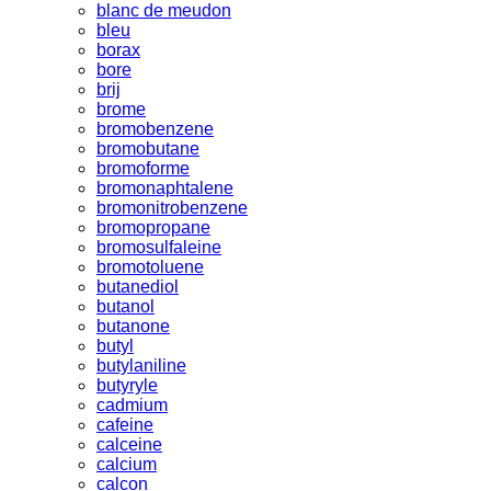
blanc de meudon
bleu
borax
bore
brij
brome
bromobenzene
bromobutane
bromoforme
bromonaphtalene
bromonitrobenzene
bromopropane
bromosulfaleine
bromotoluene
butanediol
butanol
butanone
butyl
butylaniline
butyryle
cadmium
cafeine
calceine
calcium
calcon