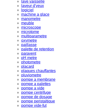
lave vaisselle
laveur d'yeux
logiciel
machine a glace
manometre
meuble
microscope
microtome
multiparametre
oxymetre
paillasse
palette de retention
paravent
pH metre
photometre
placard
plaques chauffantes
pluviometre
pompe a membrane
pompe a palettes
pompe a vide
pompe centrifuge
pompe de dosage
pompe peristaltique
pompe vide-fut