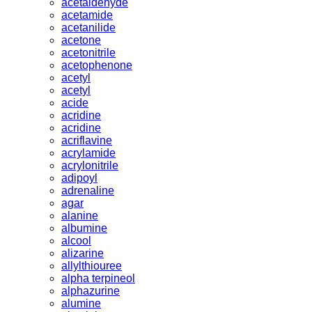
acetaldehyde
acetamide
acetanilide
acetone
acetonitrile
acetophenone
acetyl
acetyl
acide
acridine
acridine
acriflavine
acrylamide
acrylonitrile
adipoyl
adrenaline
agar
alanine
albumine
alcool
alizarine
allylthiouree
alpha terpineol
alphazurine
alumine