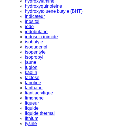
hydroxylamine
hydroxyquinoleine
hydroxytoluene butyle (BHT)
indicateur
inositol
iode
iodobutane
iodosuccinimide
isobutyle
isoeugenol
isopentyle
isopropyl
jaune
juglon
kaolin
lactose
lanoline
lanthane
liant acrylique
limonene
liqueur
liquide
liquide thermal
lithium
lysine