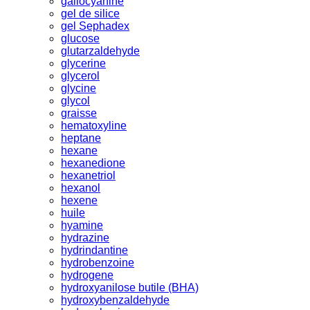
gallocyanine
gel de silice
gel Sephadex
glucose
glutarzaldehyde
glycerine
glycerol
glycine
glycol
graisse
hematoxyline
heptane
hexane
hexanedione
hexanetriol
hexanol
hexene
huile
hyamine
hydrazine
hydrindantine
hydrobenzoine
hydrogene
hydroxyanilose butile (BHA)
hydroxybenzaldehyde