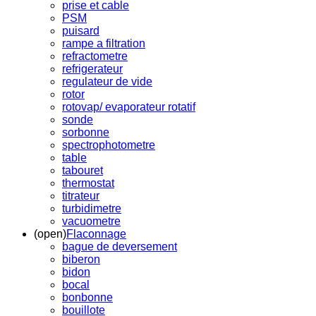
prise et cable
PSM
puisard
rampe a filtration
refractometre
refrigerateur
regulateur de vide
rotor
rotovap/ evaporateur rotatif
sonde
sorbonne
spectrophotometre
table
tabouret
thermostat
titrateur
turbidimetre
vacuometre
(open)
Flaconnage
bague de deversement
biberon
bidon
bocal
bonbonne
bouillote