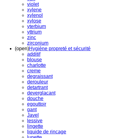
violet
xylene
xylenol
xylose
yterbium
yttrium
zinc
zirconium
(open)
Hygiène propreté et sécurité
additif
blouse
charlotte
creme
degraissant
derouleur
detartrant
deverglacant
douche
egouttoir
gant
Javel
lessive
lingette
liquide de rincage
lunette