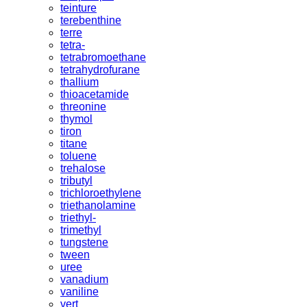
teinture
terebenthine
terre
tetra-
tetrabromoethane
tetrahydrofurane
thallium
thioacetamide
threonine
thymol
tiron
titane
toluene
trehalose
tributyl
trichloroethylene
triethanolamine
triethyl-
trimethyl
tungstene
tween
uree
vanadium
vaniline
vert