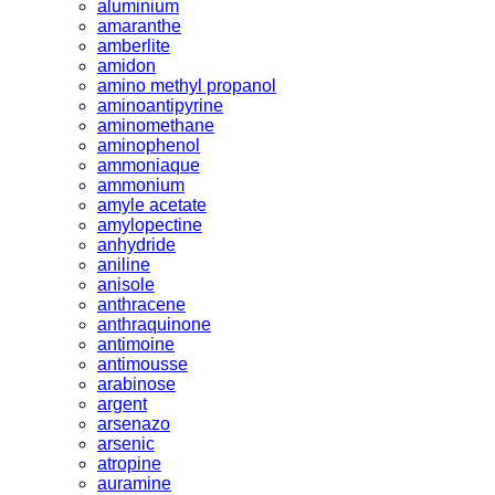
aluminium
amaranthe
amberlite
amidon
amino methyl propanol
aminoantipyrine
aminomethane
aminophenol
ammoniaque
ammonium
amyle acetate
amylopectine
anhydride
aniline
anisole
anthracene
anthraquinone
antimoine
antimousse
arabinose
argent
arsenazo
arsenic
atropine
auramine