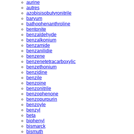
aurine
autres
azobisisobutyronitrile
baryum
bathophenanthroline
bentonite
benzaldehyde
benzalkonium
benzamide
benzanilidie
benzene
benzenetetracarboxylic
benzethonium
benzidine
benzile
benzoine
benzonitrile
benzophenone
benzopurpurin
benzoyle
benzyl
beta
biphenyl
bismarck
bismuth