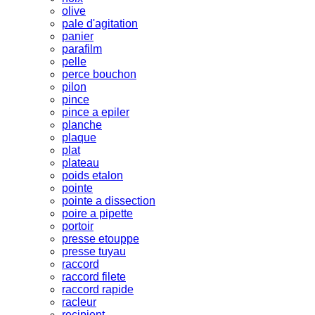
olive
pale d'agitation
panier
parafilm
pelle
perce bouchon
pilon
pince
pince a epiler
planche
plaque
plat
plateau
poids etalon
pointe
pointe a dissection
poire a pipette
portoir
presse etouppe
presse tuyau
raccord
raccord filete
raccord rapide
racleur
recipient