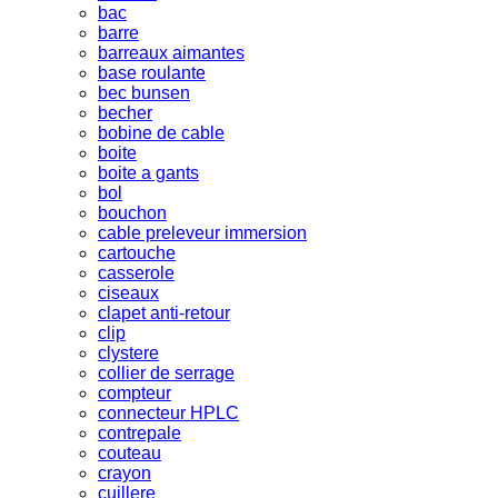
bac
barre
barreaux aimantes
base roulante
bec bunsen
becher
bobine de cable
boite
boite a gants
bol
bouchon
cable preleveur immersion
cartouche
casserole
ciseaux
clapet anti-retour
clip
clystere
collier de serrage
compteur
connecteur HPLC
contrepale
couteau
crayon
cuillere