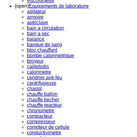
viscosimetre
(open)
Equipements de laboratoire
agitateur
armoire
autoclave
bain a circulation
bain a sec
balance
banque de sang
bloc chauffant
bombe calorimetrique
broyeur
caillebotis
calorimetre
cendrier anti-feu
centrifugeuse
chariot
chauffe ballon
chauffe becher
chauffe reacteur
chronometre
compacteur
compresseur
compteur de cellule
conductivimetre