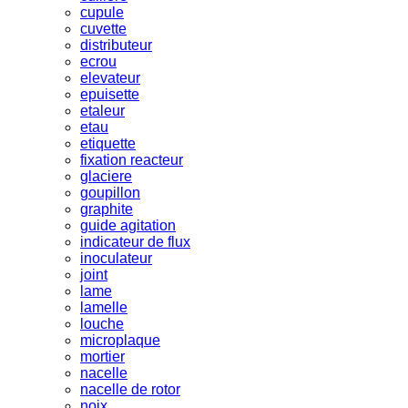
cupule
cuvette
distributeur
ecrou
elevateur
epuisette
etaleur
etau
etiquette
fixation reacteur
glaciere
goupillon
graphite
guide agitation
indicateur de flux
inoculateur
joint
lame
lamelle
louche
microplaque
mortier
nacelle
nacelle de rotor
noix