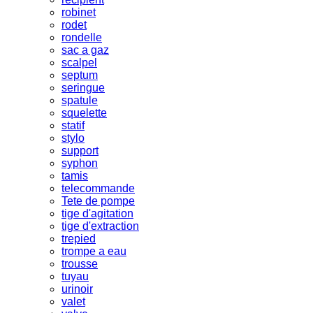
robinet
rodet
rondelle
sac a gaz
scalpel
septum
seringue
spatule
squelette
statif
stylo
support
syphon
tamis
telecommande
Tete de pompe
tige d'agitation
tige d'extraction
trepied
trompe a eau
trousse
tuyau
urinoir
valet