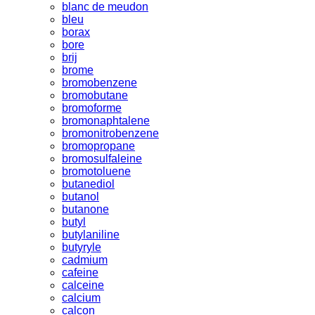
blanc de meudon
bleu
borax
bore
brij
brome
bromobenzene
bromobutane
bromoforme
bromonaphtalene
bromonitrobenzene
bromopropane
bromosulfaleine
bromotoluene
butanediol
butanol
butanone
butyl
butylaniline
butyryle
cadmium
cafeine
calceine
calcium
calcon