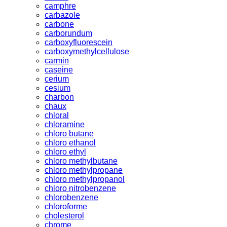
camphre
carbazole
carbone
carborundum
carboxyfluorescein
carboxymethylcellulose
carmin
caseine
cerium
cesium
charbon
chaux
chloral
chloramine
chloro butane
chloro ethanol
chloro ethyl
chloro methylbutane
chloro methylpropane
chloro methylpropanol
chloro nitrobenzene
chlorobenzene
chloroforme
cholesterol
chrome