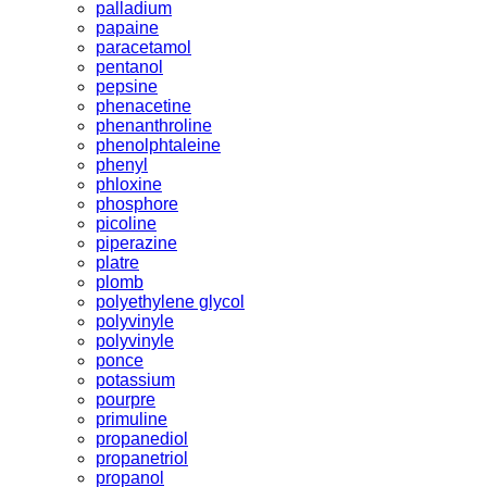
palladium
papaine
paracetamol
pentanol
pepsine
phenacetine
phenanthroline
phenolphtaleine
phenyl
phloxine
phosphore
picoline
piperazine
platre
plomb
polyethylene glycol
polyvinyle
polyvinyle
ponce
potassium
pourpre
primuline
propanediol
propanetriol
propanol