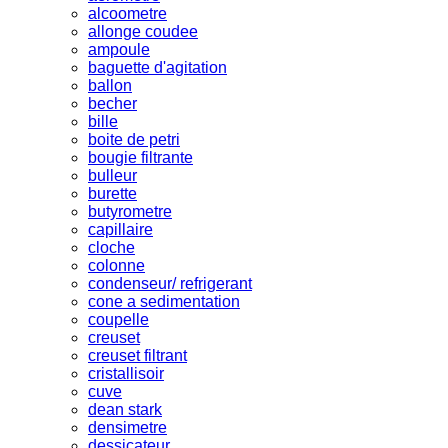
alcoometre
allonge coudee
ampoule
baguette d'agitation
ballon
becher
bille
boite de petri
bougie filtrante
bulleur
burette
butyrometre
capillaire
cloche
colonne
condenseur/ refrigerant
cone a sedimentation
coupelle
creuset
creuset filtrant
cristallisoir
cuve
dean stark
densimetre
dessicateur