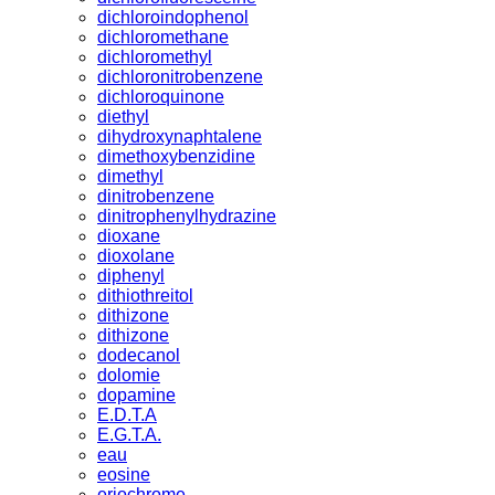
dichloroindophenol
dichloromethane
dichloromethyl
dichloronitrobenzene
dichloroquinone
diethyl
dihydroxynaphtalene
dimethoxybenzidine
dimethyl
dinitrobenzene
dinitrophenylhydrazine
dioxane
dioxolane
diphenyl
dithiothreitol
dithizone
dithizone
dodecanol
dolomie
dopamine
E.D.T.A
E.G.T.A.
eau
eosine
eriochrome