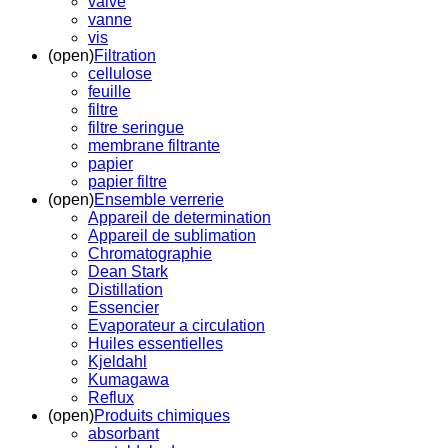
valve
vanne
vis
(open)
Filtration
cellulose
feuille
filtre
filtre seringue
membrane filtrante
papier
papier filtre
(open)
Ensemble verrerie
Appareil de determination
Appareil de sublimation
Chromatographie
Dean Stark
Distillation
Essencier
Evaporateur a circulation
Huiles essentielles
Kjeldahl
Kumagawa
Reflux
(open)
Produits chimiques
absorbant