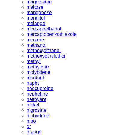
magnesium
maltose
manganese
mannitol
melange
mercapoethanol
mercaptobenzothiazole
mercure
methanol
methoxyethanol
methoxyethylether
methyl
methylene
molybdene
mordant
napht
neocuproine
nepheline
nettoyant
nickel
nigrosine
ninhydrine
nitro
or
orange