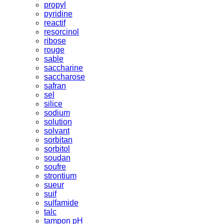
propyl
pyridine
reactif
resorcinol
ribose
rouge
sable
saccharine
saccharose
safran
sel
silice
sodium
solution
solvant
sorbitan
sorbitol
soudan
soufre
strontium
sueur
suif
sulfamide
talc
tampon pH