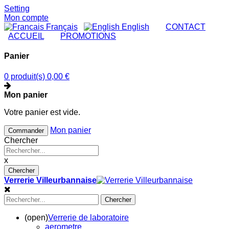
Setting
Mon compte
Français
English
|
CONTACT
|
ACCUEIL
|
PROMOTIONS
Panier
0 produit(s)
0,00 €
Mon panier
Votre panier est vide.
Mon panier
Commander
Chercher
x
Chercher
Verrerie Villeurbannaise
Chercher
(open)
Verrerie de laboratoire
aerometre