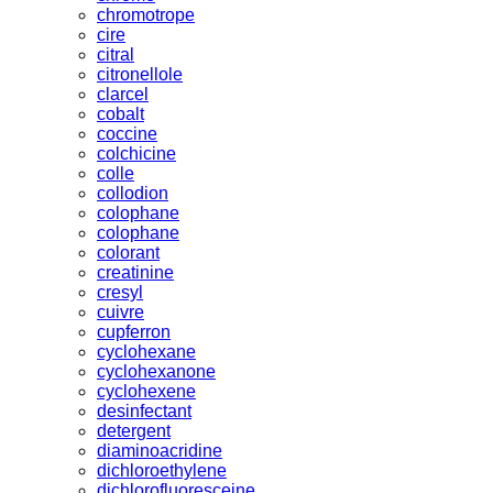
chromotrope
cire
citral
citronellole
clarcel
cobalt
coccine
colchicine
colle
collodion
colophane
colophane
colorant
creatinine
cresyl
cuivre
cupferron
cyclohexane
cyclohexanone
cyclohexene
desinfectant
detergent
diaminoacridine
dichloroethylene
dichlorofluoresceine