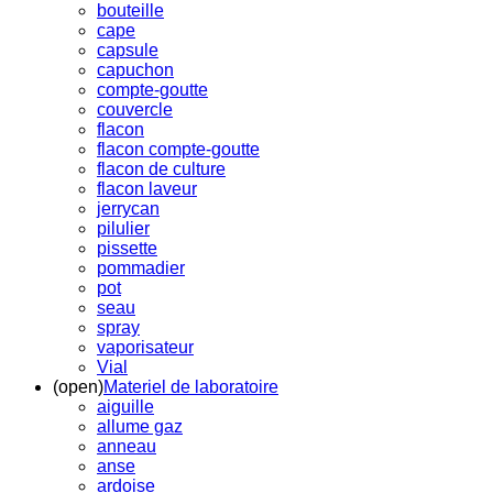
bouteille
cape
capsule
capuchon
compte-goutte
couvercle
flacon
flacon compte-goutte
flacon de culture
flacon laveur
jerrycan
pilulier
pissette
pommadier
pot
seau
spray
vaporisateur
Vial
(open)
Materiel de laboratoire
aiguille
allume gaz
anneau
anse
ardoise