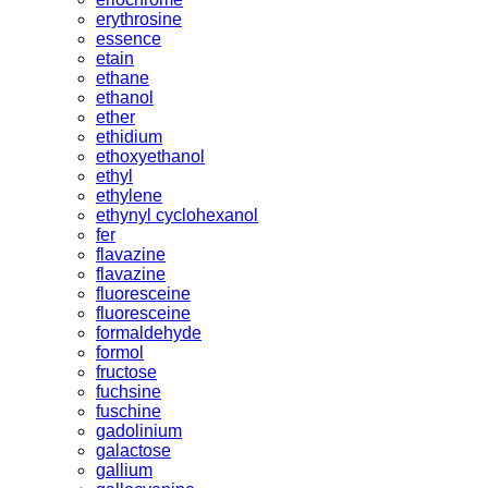
erythrosine
essence
etain
ethane
ethanol
ether
ethidium
ethoxyethanol
ethyl
ethylene
ethynyl cyclohexanol
fer
flavazine
flavazine
fluoresceine
fluoresceine
formaldehyde
formol
fructose
fuchsine
fuschine
gadolinium
galactose
gallium