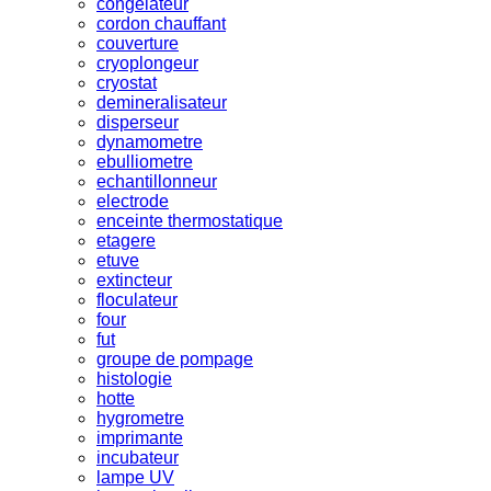
congelateur
cordon chauffant
couverture
cryoplongeur
cryostat
demineralisateur
disperseur
dynamometre
ebulliometre
echantillonneur
electrode
enceinte thermostatique
etagere
etuve
extincteur
floculateur
four
fut
groupe de pompage
histologie
hotte
hygrometre
imprimante
incubateur
lampe UV