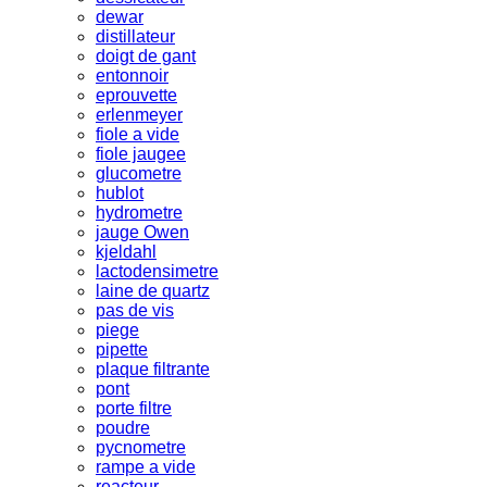
dewar
distillateur
doigt de gant
entonnoir
eprouvette
erlenmeyer
fiole a vide
fiole jaugee
glucometre
hublot
hydrometre
jauge Owen
kjeldahl
lactodensimetre
laine de quartz
pas de vis
piege
pipette
plaque filtrante
pont
porte filtre
poudre
pycnometre
rampe a vide
reacteur