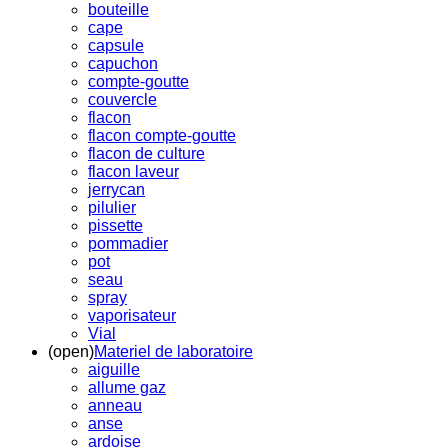
bouteille
cape
capsule
capuchon
compte-goutte
couvercle
flacon
flacon compte-goutte
flacon de culture
flacon laveur
jerrycan
pilulier
pissette
pommadier
pot
seau
spray
vaporisateur
Vial
(open)
Materiel de laboratoire
aiguille
allume gaz
anneau
anse
ardoise