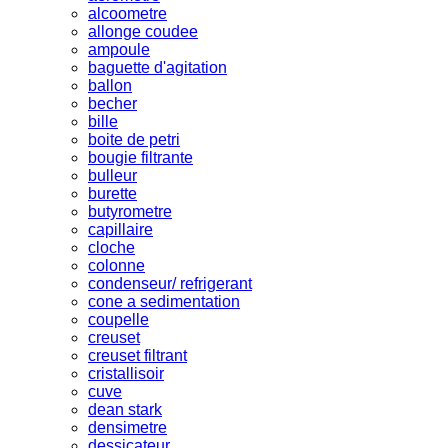
alcoometre
allonge coudee
ampoule
baguette d'agitation
ballon
becher
bille
boite de petri
bougie filtrante
bulleur
burette
butyrometre
capillaire
cloche
colonne
condenseur/ refrigerant
cone a sedimentation
coupelle
creuset
creuset filtrant
cristallisoir
cuve
dean stark
densimetre
dessicateur