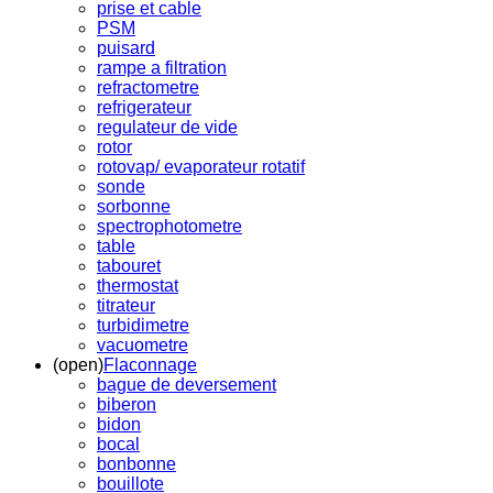
prise et cable
PSM
puisard
rampe a filtration
refractometre
refrigerateur
regulateur de vide
rotor
rotovap/ evaporateur rotatif
sonde
sorbonne
spectrophotometre
table
tabouret
thermostat
titrateur
turbidimetre
vacuometre
(open)
Flaconnage
bague de deversement
biberon
bidon
bocal
bonbonne
bouillote