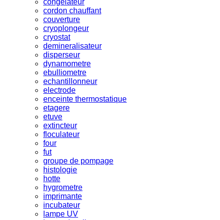
congelateur
cordon chauffant
couverture
cryoplongeur
cryostat
demineralisateur
disperseur
dynamometre
ebulliometre
echantillonneur
electrode
enceinte thermostatique
etagere
etuve
extincteur
floculateur
four
fut
groupe de pompage
histologie
hotte
hygrometre
imprimante
incubateur
lampe UV