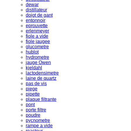
dewar
distillateur
doigt de gant
entonnoir
eprouvette
erlenmeyer
fiole a vide
fiole jaugee
glucometre
hublot
hydrometre
jauge Owen
kjeldahl
lactodensimetre
laine de quartz
pas de vis
piege
pipette
plaque filtrante
pont
porte filtre
poudre
pycnometre
rampe a vide
reacteur