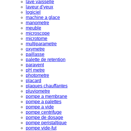
lave vaisselle
laveur d'yeux
logiciel
machine a glace
manometre
meuble
microscope
microtome
multiparametre
oxymetre
paillasse
palette de retention
paravent
pH metre
photometre
placard
plaques chauffantes
pluviometre
pompe a membrane
pompe a palettes
pompe a vide
pompe centrifuge
pompe de dosage
pompe peristaltique
pompe vide-fut