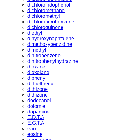
dichloroindophenol
dichloromethane
dichloromethyl
dichloronitrobenzene
dichloroquinone
diethyl
dihydroxynaphtalene
dimethoxybenzidine
dimethyl
dinitrobenzene
dinitrophenylhydrazine
dioxane
dioxolane
diphenyl
dithiothreitol
dithizone
dithizone
dodecanol
dolomie
dopamine
E.D.T.A
E.G.T.A.
eau
eosine
eriochrome