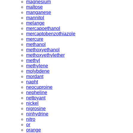
magnesium
maltose
manganese
mannitol
melange
mercapoethanol
mercaptobenzothiazole
mercure
methanol
methoxyethanol
methoxyethylether
methyl
methylene
molybdene
mordant
napht
neocuproine
nepheline
nettoyant
nickel
nigrosine
ninhydrine
nitro
or
orange