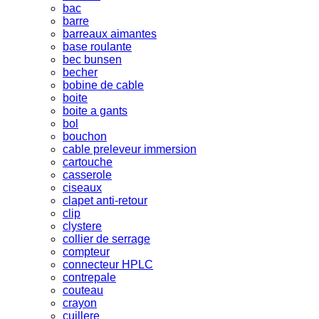
bac
barre
barreaux aimantes
base roulante
bec bunsen
becher
bobine de cable
boite
boite a gants
bol
bouchon
cable preleveur immersion
cartouche
casserole
ciseaux
clapet anti-retour
clip
clystere
collier de serrage
compteur
connecteur HPLC
contrepale
couteau
crayon
cuillere