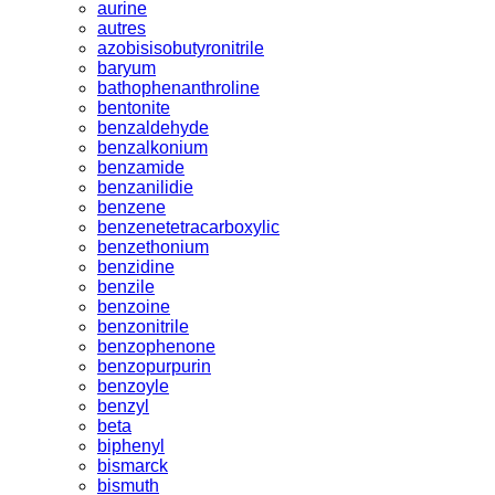
aurine
autres
azobisisobutyronitrile
baryum
bathophenanthroline
bentonite
benzaldehyde
benzalkonium
benzamide
benzanilidie
benzene
benzenetetracarboxylic
benzethonium
benzidine
benzile
benzoine
benzonitrile
benzophenone
benzopurpurin
benzoyle
benzyl
beta
biphenyl
bismarck
bismuth