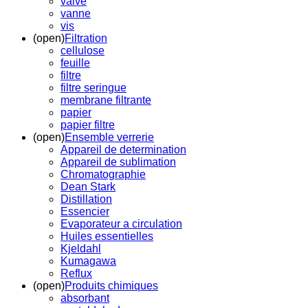
valve
vanne
vis
(open)
Filtration
cellulose
feuille
filtre
filtre seringue
membrane filtrante
papier
papier filtre
(open)
Ensemble verrerie
Appareil de determination
Appareil de sublimation
Chromatographie
Dean Stark
Distillation
Essencier
Evaporateur a circulation
Huiles essentielles
Kjeldahl
Kumagawa
Reflux
(open)
Produits chimiques
absorbant