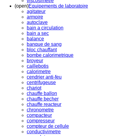
viscosimetre
(open)
Equipements de laboratoire
agitateur
armoire
autoclave
bain a circulation
bain a sec
balance
banque de sang
bloc chauffant
bombe calorimetrique
broyeur
caillebotis
calorimetre
cendrier anti-feu
centrifugeuse
chariot
chauffe ballon
chauffe becher
chauffe reacteur
chronometre
compacteur
compresseur
compteur de cellule
conductivimetre