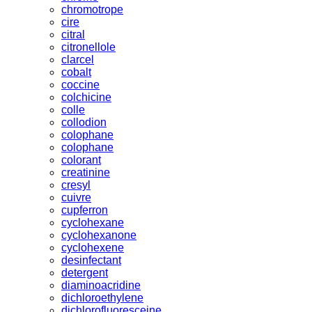
chromotrope
cire
citral
citronellole
clarcel
cobalt
coccine
colchicine
colle
collodion
colophane
colophane
colorant
creatinine
cresyl
cuivre
cupferron
cyclohexane
cyclohexanone
cyclohexene
desinfectant
detergent
diaminoacridine
dichloroethylene
dichlorofluoresceine