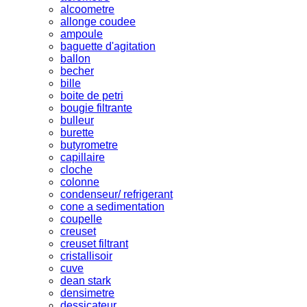
alcoometre
allonge coudee
ampoule
baguette d'agitation
ballon
becher
bille
boite de petri
bougie filtrante
bulleur
burette
butyrometre
capillaire
cloche
colonne
condenseur/ refrigerant
cone a sedimentation
coupelle
creuset
creuset filtrant
cristallisoir
cuve
dean stark
densimetre
dessicateur