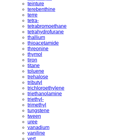
teinture
terebenthine
terre
tetra-
tetrabromoethane
tetrahydrofurane
thallium
thioacetamide
threonine
thymol
tiron
titane
toluene
trehalose
tributyl
trichloroethylene
triethanolamine
triethyl-
trimethyl
tungstene
tween
uree
vanadium
vaniline
vert