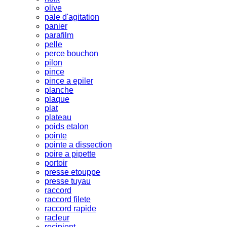
olive
pale d'agitation
panier
parafilm
pelle
perce bouchon
pilon
pince
pince a epiler
planche
plaque
plat
plateau
poids etalon
pointe
pointe a dissection
poire a pipette
portoir
presse etouppe
presse tuyau
raccord
raccord filete
raccord rapide
racleur
recipient