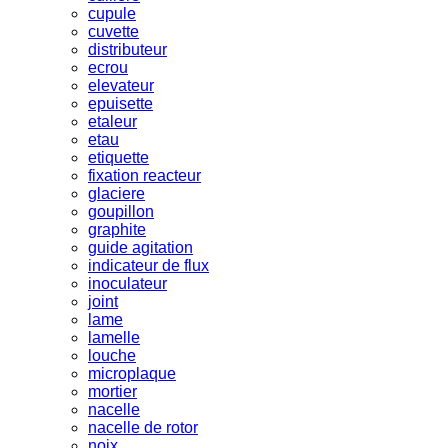
cupule
cuvette
distributeur
ecrou
elevateur
epuisette
etaleur
etau
etiquette
fixation reacteur
glaciere
goupillon
graphite
guide agitation
indicateur de flux
inoculateur
joint
lame
lamelle
louche
microplaque
mortier
nacelle
nacelle de rotor
noix