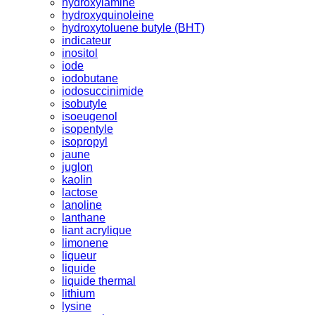
hydroxylamine
hydroxyquinoleine
hydroxytoluene butyle (BHT)
indicateur
inositol
iode
iodobutane
iodosuccinimide
isobutyle
isoeugenol
isopentyle
isopropyl
jaune
juglon
kaolin
lactose
lanoline
lanthane
liant acrylique
limonene
liqueur
liquide
liquide thermal
lithium
lysine