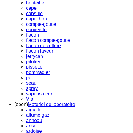
bouteille
cape
capsule
capuchon
compte-goutte
couvercle
flacon
flacon compte-goutte
flacon de culture
flacon laveur
jerrycan
pilulier
pissette
pommadier
pot
seau
spray
vaporisateur
Vial
(open)
Materiel de laboratoire
aiguille
allume gaz
anneau
anse
ardoise