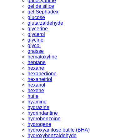
gallocyanine
gel de silice
gel Sephadex
glucose
glutarzaldehyde
glycerine
glycerol
glycine
glycol
graisse
hematoxyline
heptane
hexane
hexanedione
hexanetriol
hexanol
hexene
huile
hyamine
hydrazine
hydrindantine
hydrobenzoine
hydrogene
hydroxyanilose butile (BHA)
hydroxybenzaldehyde