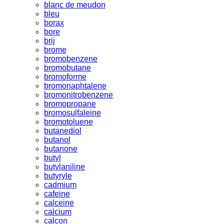
blanc de meudon
bleu
borax
bore
brij
brome
bromobenzene
bromobutane
bromoforme
bromonaphtalene
bromonitrobenzene
bromopropane
bromosulfaleine
bromotoluene
butanediol
butanol
butanone
butyl
butylaniline
butyryle
cadmium
cafeine
calceine
calcium
calcon