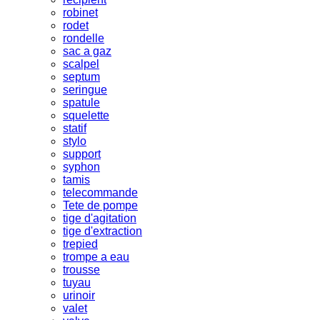
robinet
rodet
rondelle
sac a gaz
scalpel
septum
seringue
spatule
squelette
statif
stylo
support
syphon
tamis
telecommande
Tete de pompe
tige d'agitation
tige d'extraction
trepied
trompe a eau
trousse
tuyau
urinoir
valet