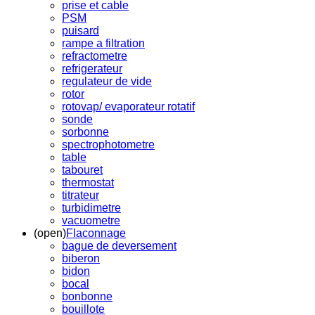
prise et cable
PSM
puisard
rampe a filtration
refractometre
refrigerateur
regulateur de vide
rotor
rotovap/ evaporateur rotatif
sonde
sorbonne
spectrophotometre
table
tabouret
thermostat
titrateur
turbidimetre
vacuometre
(open)
Flaconnage
bague de deversement
biberon
bidon
bocal
bonbonne
bouillote