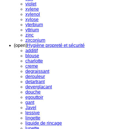
violet
xylene
xylenol
xylose
yterbium
yttrium
zinc
zirconium
(open)
Hygiène propreté et sécurité
additif
blouse
charlotte
creme
degraissant
derouleur
detartrant
deverglacant
douche
egouttoir
gant
Javel
lessive
lingette
liquide de rincage
lunette