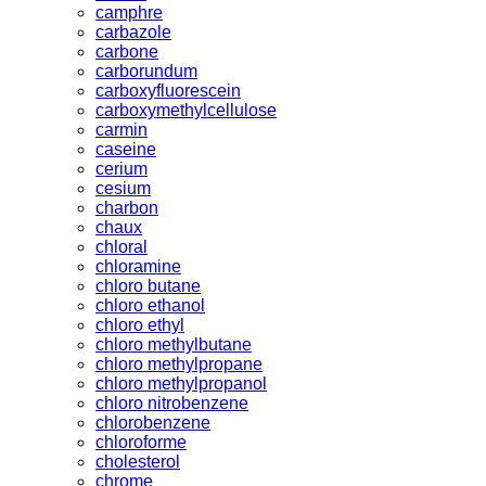
camphre
carbazole
carbone
carborundum
carboxyfluorescein
carboxymethylcellulose
carmin
caseine
cerium
cesium
charbon
chaux
chloral
chloramine
chloro butane
chloro ethanol
chloro ethyl
chloro methylbutane
chloro methylpropane
chloro methylpropanol
chloro nitrobenzene
chlorobenzene
chloroforme
cholesterol
chrome