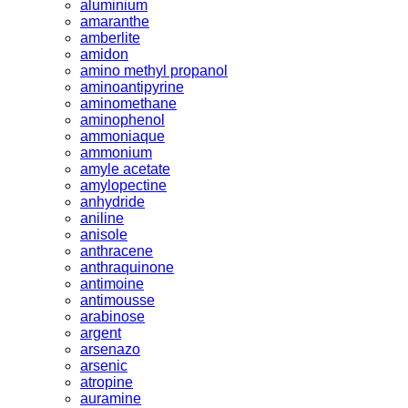
aluminium
amaranthe
amberlite
amidon
amino methyl propanol
aminoantipyrine
aminomethane
aminophenol
ammoniaque
ammonium
amyle acetate
amylopectine
anhydride
aniline
anisole
anthracene
anthraquinone
antimoine
antimousse
arabinose
argent
arsenazo
arsenic
atropine
auramine