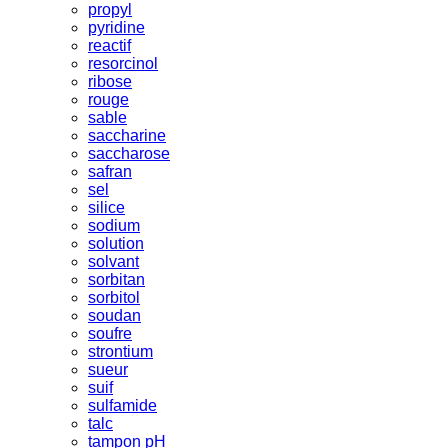
propyl
pyridine
reactif
resorcinol
ribose
rouge
sable
saccharine
saccharose
safran
sel
silice
sodium
solution
solvant
sorbitan
sorbitol
soudan
soufre
strontium
sueur
suif
sulfamide
talc
tampon pH