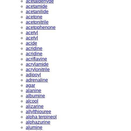
acetaldehyde
acetamide
acetanilide
acetone
acetonitrile
acetophenone
acetyl
acetyl
acide
acridine
acridine
acriflavine
acrylamide
acrylonitrile
adipoyl
adrenaline
agar
alanine
albumine
alcool
alizarine
allylthiouree
alpha terpineol
alphazurine
alumine