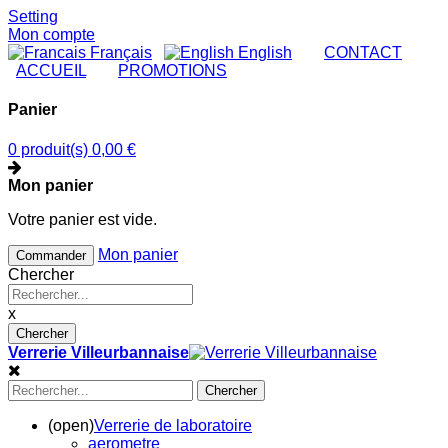
Setting
Mon compte
Français
English
|
CONTACT
|
ACCUEIL
|
PROMOTIONS
Panier
0 produit(s)
0,00 €
Mon panier
Votre panier est vide.
Mon panier
Commander
Chercher
x
Chercher
Verrerie Villeurbannaise
Chercher
(open)
Verrerie de laboratoire
aerometre