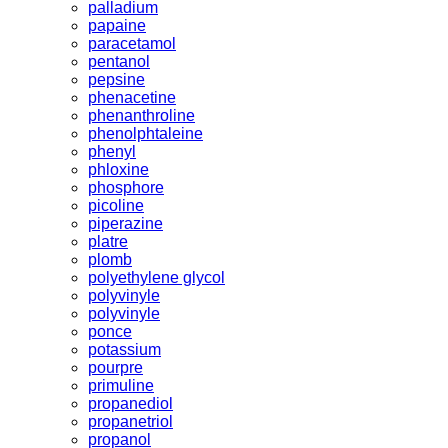
palladium
papaine
paracetamol
pentanol
pepsine
phenacetine
phenanthroline
phenolphtaleine
phenyl
phloxine
phosphore
picoline
piperazine
platre
plomb
polyethylene glycol
polyvinyle
polyvinyle
ponce
potassium
pourpre
primuline
propanediol
propanetriol
propanol