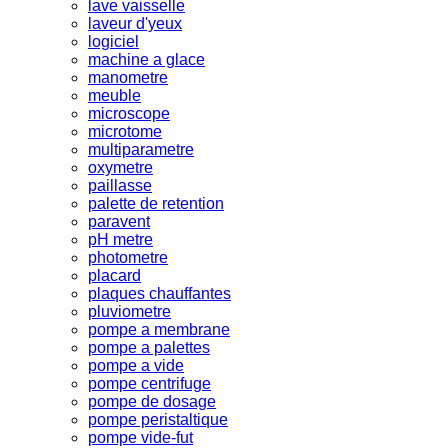
lave vaisselle
laveur d'yeux
logiciel
machine a glace
manometre
meuble
microscope
microtome
multiparametre
oxymetre
paillasse
palette de retention
paravent
pH metre
photometre
placard
plaques chauffantes
pluviometre
pompe a membrane
pompe a palettes
pompe a vide
pompe centrifuge
pompe de dosage
pompe peristaltique
pompe vide-fut