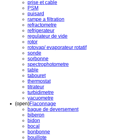
prise et cable
PSM
puisard
rampe a filtration
refractometre
refrigerateur
regulateur de vide
rotor
rotovap/ evaporateur rotatif
sonde
sorbonne
spectrophotometre
table
tabouret
thermostat
titrateur
turbidimetre
vacuometre
(open)
Flaconnage
bague de deversement
biberon
bidon
bocal
bonbonne
bouillote