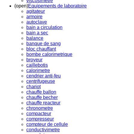
viscosimetre
(open)
Equipements de laboratoire
agitateur
armoire
autoclave
bain a circulation
bain a sec
balance
banque de sang
bloc chauffant
bombe calorimetrique
broyeur
caillebotis
calorimetre
cendrier anti-feu
centrifugeuse
chariot
chauffe ballon
chauffe becher
chauffe reacteur
chronometre
compacteur
compresseur
compteur de cellule
conductivimetre