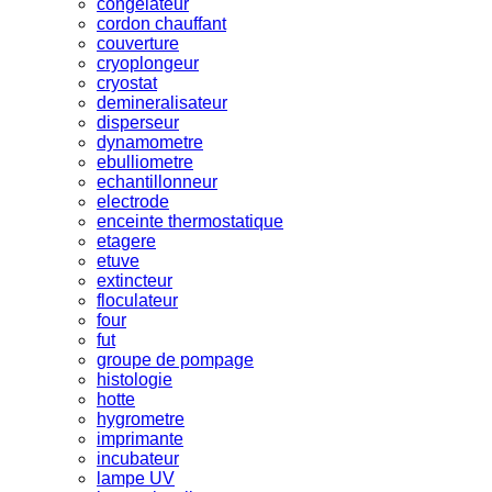
congelateur
cordon chauffant
couverture
cryoplongeur
cryostat
demineralisateur
disperseur
dynamometre
ebulliometre
echantillonneur
electrode
enceinte thermostatique
etagere
etuve
extincteur
floculateur
four
fut
groupe de pompage
histologie
hotte
hygrometre
imprimante
incubateur
lampe UV