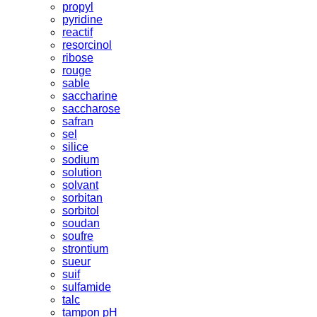
propyl
pyridine
reactif
resorcinol
ribose
rouge
sable
saccharine
saccharose
safran
sel
silice
sodium
solution
solvant
sorbitan
sorbitol
soudan
soufre
strontium
sueur
suif
sulfamide
talc
tampon pH