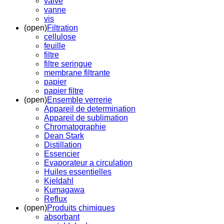
valve
vanne
vis
(open)
Filtration
cellulose
feuille
filtre
filtre seringue
membrane filtrante
papier
papier filtre
(open)
Ensemble verrerie
Appareil de determination
Appareil de sublimation
Chromatographie
Dean Stark
Distillation
Essencier
Evaporateur a circulation
Huiles essentielles
Kjeldahl
Kumagawa
Reflux
(open)
Produits chimiques
absorbant