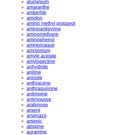
aluminium
amaranthe
amberlite
amidon
amino methyl propanol
aminoantipyrine
aminomethane
aminophenol
ammoniaque
ammonium
amyle acetate
amylopectine
anhydride
aniline
anisole
anthracene
anthraquinone
antimoine
antimousse
arabinose
argent
arsenazo
arsenic
atropine
auramine