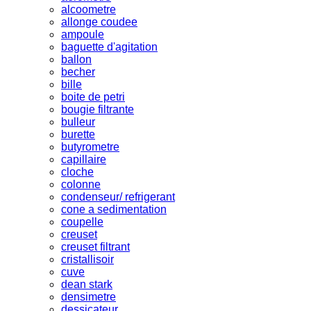
alcoometre
allonge coudee
ampoule
baguette d'agitation
ballon
becher
bille
boite de petri
bougie filtrante
bulleur
burette
butyrometre
capillaire
cloche
colonne
condenseur/ refrigerant
cone a sedimentation
coupelle
creuset
creuset filtrant
cristallisoir
cuve
dean stark
densimetre
dessicateur