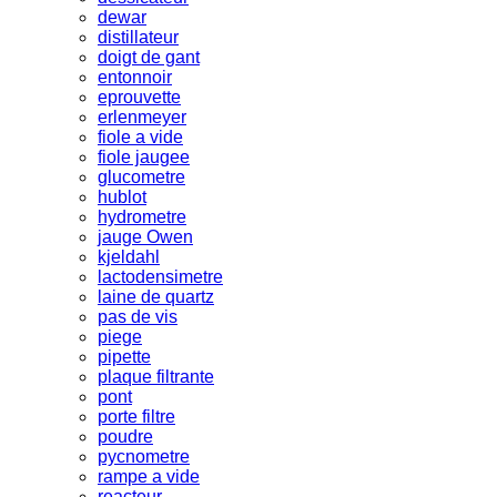
dewar
distillateur
doigt de gant
entonnoir
eprouvette
erlenmeyer
fiole a vide
fiole jaugee
glucometre
hublot
hydrometre
jauge Owen
kjeldahl
lactodensimetre
laine de quartz
pas de vis
piege
pipette
plaque filtrante
pont
porte filtre
poudre
pycnometre
rampe a vide
reacteur