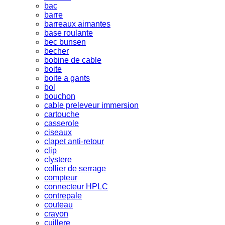
bac
barre
barreaux aimantes
base roulante
bec bunsen
becher
bobine de cable
boite
boite a gants
bol
bouchon
cable preleveur immersion
cartouche
casserole
ciseaux
clapet anti-retour
clip
clystere
collier de serrage
compteur
connecteur HPLC
contrepale
couteau
crayon
cuillere