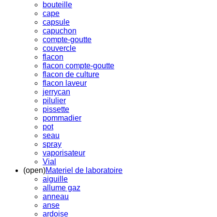
bouteille
cape
capsule
capuchon
compte-goutte
couvercle
flacon
flacon compte-goutte
flacon de culture
flacon laveur
jerrycan
pilulier
pissette
pommadier
pot
seau
spray
vaporisateur
Vial
(open)
Materiel de laboratoire
aiguille
allume gaz
anneau
anse
ardoise