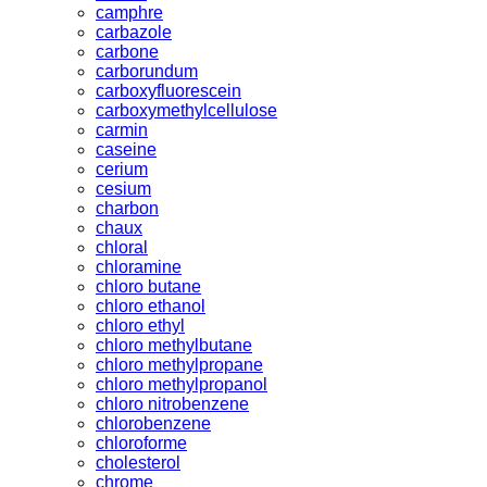
camphre
carbazole
carbone
carborundum
carboxyfluorescein
carboxymethylcellulose
carmin
caseine
cerium
cesium
charbon
chaux
chloral
chloramine
chloro butane
chloro ethanol
chloro ethyl
chloro methylbutane
chloro methylpropane
chloro methylpropanol
chloro nitrobenzene
chlorobenzene
chloroforme
cholesterol
chrome