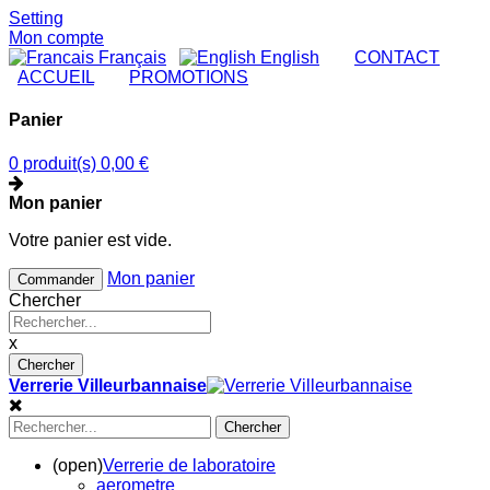
Setting
Mon compte
Français
English
|
CONTACT
|
ACCUEIL
|
PROMOTIONS
Panier
0 produit(s)
0,00 €
Mon panier
Votre panier est vide.
Mon panier
Commander
Chercher
x
Chercher
Verrerie Villeurbannaise
Chercher
(open)
Verrerie de laboratoire
aerometre