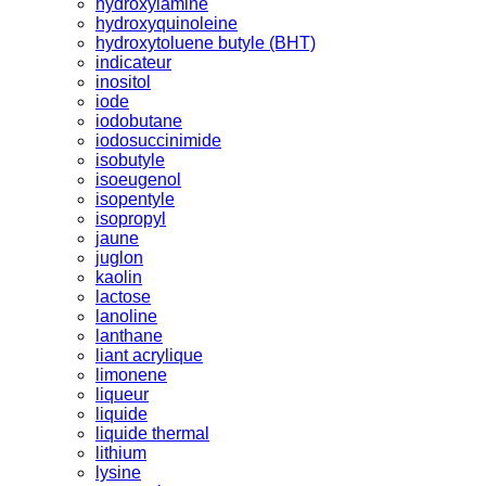
hydroxylamine
hydroxyquinoleine
hydroxytoluene butyle (BHT)
indicateur
inositol
iode
iodobutane
iodosuccinimide
isobutyle
isoeugenol
isopentyle
isopropyl
jaune
juglon
kaolin
lactose
lanoline
lanthane
liant acrylique
limonene
liqueur
liquide
liquide thermal
lithium
lysine