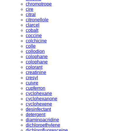
chromotrope
cire
citral
citronellole
clarcel
cobalt
coccine
colchicine
colle
collodion
colophane
colophane
colorant
creatinine
cresyl
cuivre
cupferron
cyclohexane
cyclohexanone
cyclohexene
desinfectant
detergent
diaminoacridine
dichloroethylene
dichlorofluoresceine