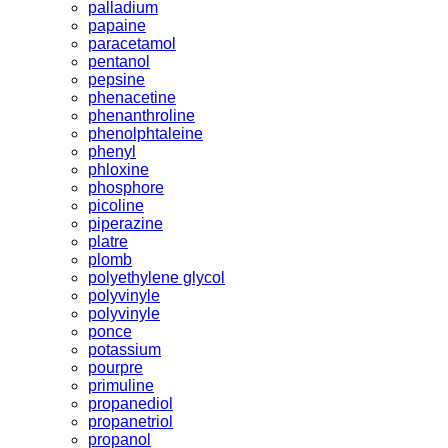
palladium
papaine
paracetamol
pentanol
pepsine
phenacetine
phenanthroline
phenolphtaleine
phenyl
phloxine
phosphore
picoline
piperazine
platre
plomb
polyethylene glycol
polyvinyle
polyvinyle
ponce
potassium
pourpre
primuline
propanediol
propanetriol
propanol