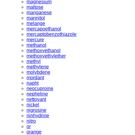
magnesium
maltose
manganese
mannitol
melange
mercapoethanol
mercaptobenzothiazole
mercure
methanol
methoxyethanol
methoxyethylether
methyl
methylene
molybdene
mordant
napht
neocuproine
nepheline
nettoyant
nickel
nigrosine
ninhydrine
nitro
or
orange