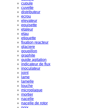
cupule
cuvette
distributeur
ecrou
elevateur
epuisette
etaleur
etau
etiquette
fixation reacteur
glaciere
goupillon
graphite
guide agitation
indicateur de flux
inoculateur
joint
lame
lamelle
louche
microplaque
mortier
nacelle
nacelle de rotor
noix