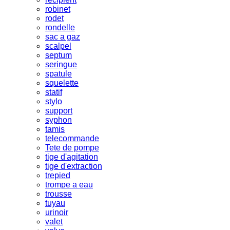
robinet
rodet
rondelle
sac a gaz
scalpel
septum
seringue
spatule
squelette
statif
stylo
support
syphon
tamis
telecommande
Tete de pompe
tige d'agitation
tige d'extraction
trepied
trompe a eau
trousse
tuyau
urinoir
valet