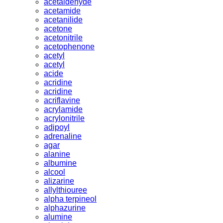
acetaldehyde
acetamide
acetanilide
acetone
acetonitrile
acetophenone
acetyl
acetyl
acide
acridine
acridine
acriflavine
acrylamide
acrylonitrile
adipoyl
adrenaline
agar
alanine
albumine
alcool
alizarine
allylthiouree
alpha terpineol
alphazurine
alumine