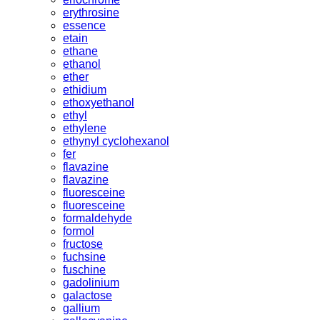
erythrosine
essence
etain
ethane
ethanol
ether
ethidium
ethoxyethanol
ethyl
ethylene
ethynyl cyclohexanol
fer
flavazine
flavazine
fluoresceine
fluoresceine
formaldehyde
formol
fructose
fuchsine
fuschine
gadolinium
galactose
gallium