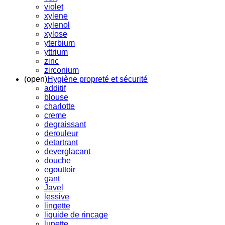
violet
xylene
xylenol
xylose
yterbium
yttrium
zinc
zirconium
(open)
Hygiène propreté et sécurité
additif
blouse
charlotte
creme
degraissant
derouleur
detartrant
deverglacant
douche
egouttoir
gant
Javel
lessive
lingette
liquide de rincage
lunette