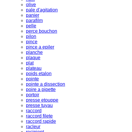
olive
pale d'agitation
panier
parafilm
pelle
perce bouchon
pilon
pince
pince a epiler
planche
plaque
plat
plateau
poids etalon
pointe
pointe a dissection
poire a pipette
portoir
presse etouppe
presse tuyau
raccord
raccord filete
raccord rapide
racleur
recipient