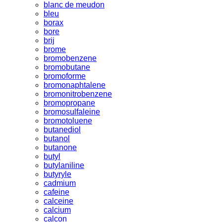
blanc de meudon
bleu
borax
bore
brij
brome
bromobenzene
bromobutane
bromoforme
bromonaphtalene
bromonitrobenzene
bromopropane
bromosulfaleine
bromotoluene
butanediol
butanol
butanone
butyl
butylaniline
butyryle
cadmium
cafeine
calceine
calcium
calcon