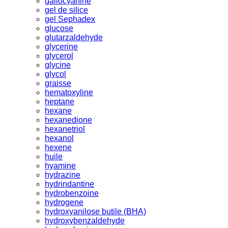
gallocyanine
gel de silice
gel Sephadex
glucose
glutarzaldehyde
glycerine
glycerol
glycine
glycol
graisse
hematoxyline
heptane
hexane
hexanedione
hexanetriol
hexanol
hexene
huile
hyamine
hydrazine
hydrindantine
hydrobenzoine
hydrogene
hydroxyanilose butile (BHA)
hydroxybenzaldehyde