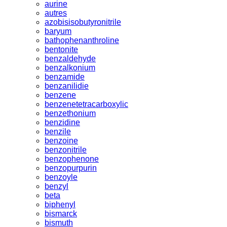
aurine
autres
azobisisobutyronitrile
baryum
bathophenanthroline
bentonite
benzaldehyde
benzalkonium
benzamide
benzanilidie
benzene
benzenetetracarboxylic
benzethonium
benzidine
benzile
benzoine
benzonitrile
benzophenone
benzopurpurin
benzoyle
benzyl
beta
biphenyl
bismarck
bismuth