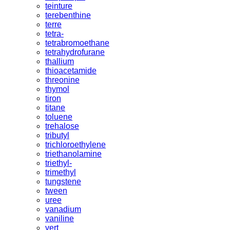
teinture
terebenthine
terre
tetra-
tetrabromoethane
tetrahydrofurane
thallium
thioacetamide
threonine
thymol
tiron
titane
toluene
trehalose
tributyl
trichloroethylene
triethanolamine
triethyl-
trimethyl
tungstene
tween
uree
vanadium
vaniline
vert