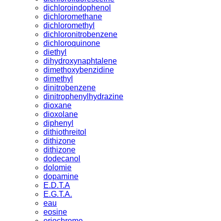
dichloroindophenol
dichloromethane
dichloromethyl
dichloronitrobenzene
dichloroquinone
diethyl
dihydroxynaphtalene
dimethoxybenzidine
dimethyl
dinitrobenzene
dinitrophenylhydrazine
dioxane
dioxolane
diphenyl
dithiothreitol
dithizone
dithizone
dodecanol
dolomie
dopamine
E.D.T.A
E.G.T.A.
eau
eosine
eriochrome