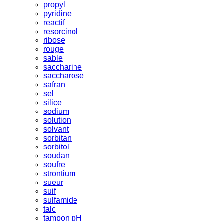
propyl
pyridine
reactif
resorcinol
ribose
rouge
sable
saccharine
saccharose
safran
sel
silice
sodium
solution
solvant
sorbitan
sorbitol
soudan
soufre
strontium
sueur
suif
sulfamide
talc
tampon pH