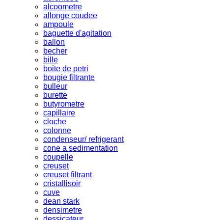
alcoometre
allonge coudee
ampoule
baguette d'agitation
ballon
becher
bille
boite de petri
bougie filtrante
bulleur
burette
butyrometre
capillaire
cloche
colonne
condenseur/ refrigerant
cone a sedimentation
coupelle
creuset
creuset filtrant
cristallisoir
cuve
dean stark
densimetre
dessicateur