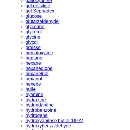
gallocyanine
gel de silice
gel Sephadex
glucose
glutarzaldehyde
glycerine
glycerol
glycine
glycol
graisse
hematoxyline
heptane
hexane
hexanedione
hexanetriol
hexanol
hexene
huile
hyamine
hydrazine
hydrindantine
hydrobenzoine
hydrogene
hydroxyanilose butile (BHA)
hydroxybenzaldehyde