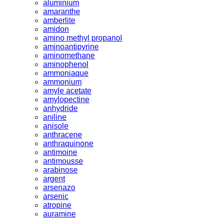
aluminium
amaranthe
amberlite
amidon
amino methyl propanol
aminoantipyrine
aminomethane
aminophenol
ammoniaque
ammonium
amyle acetate
amylopectine
anhydride
aniline
anisole
anthracene
anthraquinone
antimoine
antimousse
arabinose
argent
arsenazo
arsenic
atropine
auramine