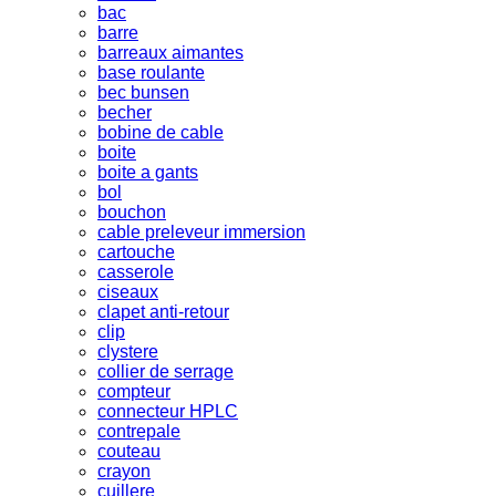
bac
barre
barreaux aimantes
base roulante
bec bunsen
becher
bobine de cable
boite
boite a gants
bol
bouchon
cable preleveur immersion
cartouche
casserole
ciseaux
clapet anti-retour
clip
clystere
collier de serrage
compteur
connecteur HPLC
contrepale
couteau
crayon
cuillere