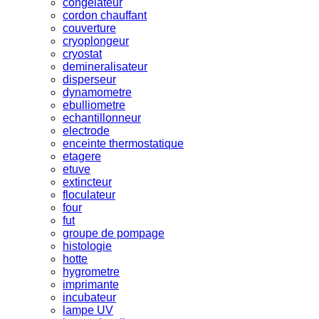
congelateur
cordon chauffant
couverture
cryoplongeur
cryostat
demineralisateur
disperseur
dynamometre
ebulliometre
echantillonneur
electrode
enceinte thermostatique
etagere
etuve
extincteur
floculateur
four
fut
groupe de pompage
histologie
hotte
hygrometre
imprimante
incubateur
lampe UV