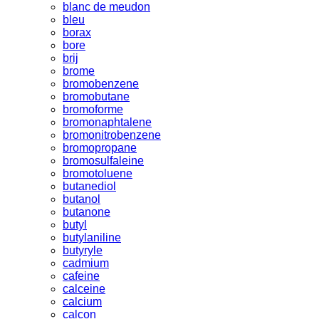
blanc de meudon
bleu
borax
bore
brij
brome
bromobenzene
bromobutane
bromoforme
bromonaphtalene
bromonitrobenzene
bromopropane
bromosulfaleine
bromotoluene
butanediol
butanol
butanone
butyl
butylaniline
butyryle
cadmium
cafeine
calceine
calcium
calcon