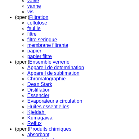
valve
vanne
vis
(open)
Filtration
cellulose
feuille
filtre
filtre seringue
membrane filtrante
papier
papier filtre
(open)
Ensemble verrerie
Appareil de determination
Appareil de sublimation
Chromatographie
Dean Stark
Distillation
Essencier
Evaporateur a circulation
Huiles essentielles
Kjeldahl
Kumagawa
Reflux
(open)
Produits chimiques
absorbant