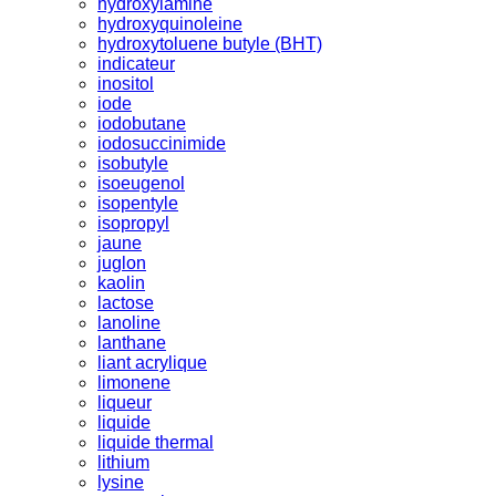
hydroxylamine
hydroxyquinoleine
hydroxytoluene butyle (BHT)
indicateur
inositol
iode
iodobutane
iodosuccinimide
isobutyle
isoeugenol
isopentyle
isopropyl
jaune
juglon
kaolin
lactose
lanoline
lanthane
liant acrylique
limonene
liqueur
liquide
liquide thermal
lithium
lysine