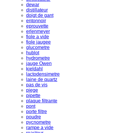
dewar
distillateur
doigt de gant
entonnoir
eprouvette
erlenmeyer
fiole a vide
fiole jaugee
glucometre
hublot
hydrometre
jauge Owen
kjeldahl
lactodensimetre
laine de quartz
pas de vis
piege
pipette
plaque filtrante
pont
porte filtre
poudre
pycnometre
rampe a vide
reacteur