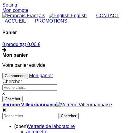
Setting
Mon compte
Français
English
|
CONTACT
|
ACCUEIL
|
PROMOTIONS
Panier
0 produit(s)
0,00 €
Mon panier
Votre panier est vide.
Mon panier
Commander
Chercher
x
Chercher
Verrerie Villeurbannaise
Chercher
(open)
Verrerie de laboratoire
aerometre