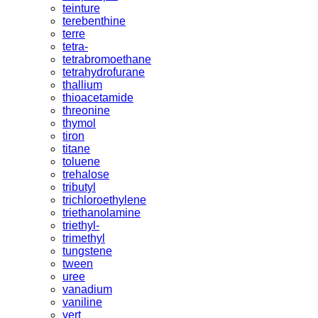
teinture
terebenthine
terre
tetra-
tetrabromoethane
tetrahydrofurane
thallium
thioacetamide
threonine
thymol
tiron
titane
toluene
trehalose
tributyl
trichloroethylene
triethanolamine
triethyl-
trimethyl
tungstene
tween
uree
vanadium
vaniline
vert