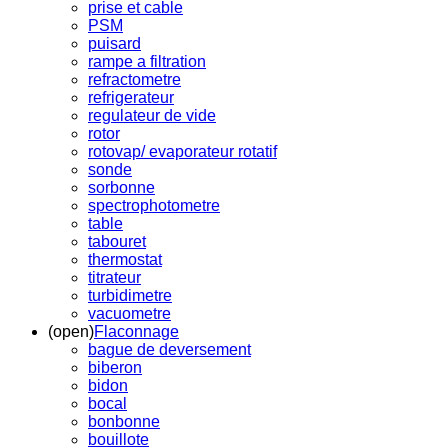
prise et cable
PSM
puisard
rampe a filtration
refractometre
refrigerateur
regulateur de vide
rotor
rotovap/ evaporateur rotatif
sonde
sorbonne
spectrophotometre
table
tabouret
thermostat
titrateur
turbidimetre
vacuometre
(open)
Flaconnage
bague de deversement
biberon
bidon
bocal
bonbonne
bouillote