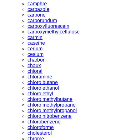
camphre
carbazole
carbone
carborundum
carboxyfluorescein
carboxymethylcellulose
carmin
caseine
cerium
cesium
charbon
chaux
chloral
chloramine
chloro butane
chloro ethanol
chloro ethyl
chloro methylbutane
chloro methylpropane
chloro methylpropanol
chloro nitrobenzene
chlorobenzene
chloroforme
cholesterol
chrome