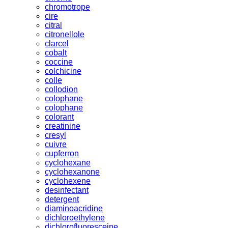
chromotrope
cire
citral
citronellole
clarcel
cobalt
coccine
colchicine
colle
collodion
colophane
colophane
colorant
creatinine
cresyl
cuivre
cupferron
cyclohexane
cyclohexanone
cyclohexene
desinfectant
detergent
diaminoacridine
dichloroethylene
dichlorofluoresceine