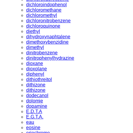
dichloroindophenol
dichloromethane
dichloromethyl
dichloronitrobenzene
dichloroquinone
diethyl
dihydroxynaphtalene
dimethoxybenzidine
dimethyl
dinitrobenzene
dinitrophenylhydrazine
dioxane
dioxolane
diphenyl
dithiothreitol
dithizone
dithizone
dodecanol
dolomie
dopamine
E.D.T.A
E.G.T.A.
eau
eosine
eriochrome