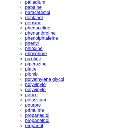
palladium
papaine
paracetamol
pentanol
pepsine
phenacetine
phenanthroline
phenolphtaleine
phenyl
phloxine
phosphore
picoline
piperazine
platre
plomb
polyethylene glycol
polyvinyle
polyvinyle
ponce
potassium
pourpre
primuline
propanediol
propanetriol
propanol