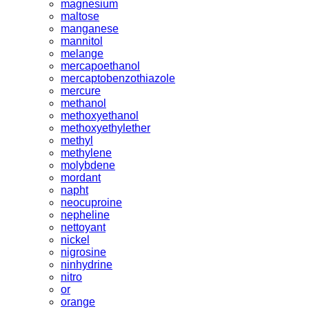
magnesium
maltose
manganese
mannitol
melange
mercapoethanol
mercaptobenzothiazole
mercure
methanol
methoxyethanol
methoxyethylether
methyl
methylene
molybdene
mordant
napht
neocuproine
nepheline
nettoyant
nickel
nigrosine
ninhydrine
nitro
or
orange