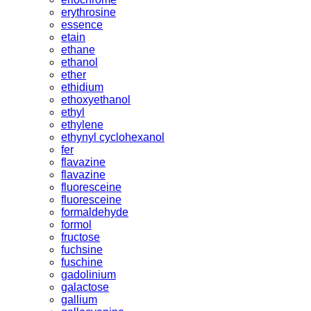
erythrosine
essence
etain
ethane
ethanol
ether
ethidium
ethoxyethanol
ethyl
ethylene
ethynyl cyclohexanol
fer
flavazine
flavazine
fluoresceine
fluoresceine
formaldehyde
formol
fructose
fuchsine
fuschine
gadolinium
galactose
gallium