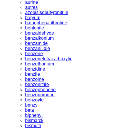
aurine
autres
azobisisobutyronitrile
baryum
bathophenanthroline
bentonite
benzaldehyde
benzalkonium
benzamide
benzanilidie
benzene
benzenetetracarboxylic
benzethonium
benzidine
benzile
benzoine
benzonitrile
benzophenone
benzopurpurin
benzoyle
benzyl
beta
biphenyl
bismarck
bismuth