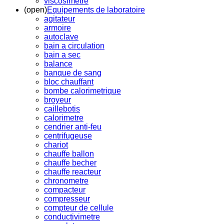
viscosimetre
(open)
Equipements de laboratoire
agitateur
armoire
autoclave
bain a circulation
bain a sec
balance
banque de sang
bloc chauffant
bombe calorimetrique
broyeur
caillebotis
calorimetre
cendrier anti-feu
centrifugeuse
chariot
chauffe ballon
chauffe becher
chauffe reacteur
chronometre
compacteur
compresseur
compteur de cellule
conductivimetre