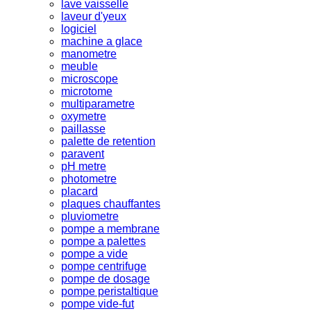
lave vaisselle
laveur d'yeux
logiciel
machine a glace
manometre
meuble
microscope
microtome
multiparametre
oxymetre
paillasse
palette de retention
paravent
pH metre
photometre
placard
plaques chauffantes
pluviometre
pompe a membrane
pompe a palettes
pompe a vide
pompe centrifuge
pompe de dosage
pompe peristaltique
pompe vide-fut