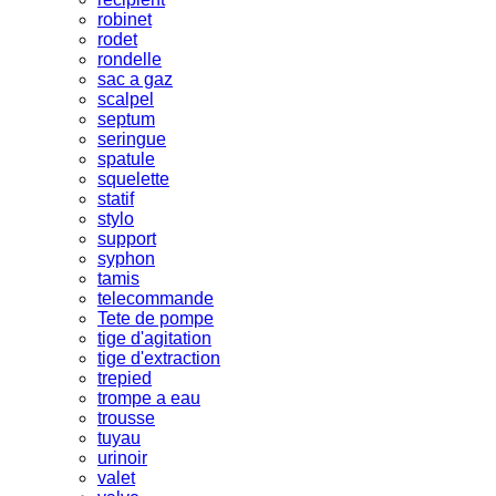
robinet
rodet
rondelle
sac a gaz
scalpel
septum
seringue
spatule
squelette
statif
stylo
support
syphon
tamis
telecommande
Tete de pompe
tige d'agitation
tige d'extraction
trepied
trompe a eau
trousse
tuyau
urinoir
valet