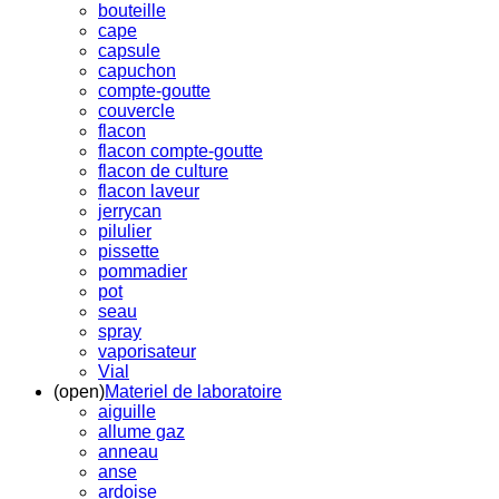
bouteille
cape
capsule
capuchon
compte-goutte
couvercle
flacon
flacon compte-goutte
flacon de culture
flacon laveur
jerrycan
pilulier
pissette
pommadier
pot
seau
spray
vaporisateur
Vial
(open)
Materiel de laboratoire
aiguille
allume gaz
anneau
anse
ardoise