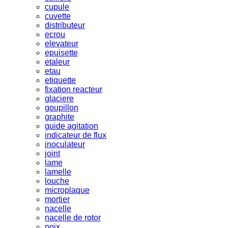
cupule
cuvette
distributeur
ecrou
elevateur
epuisette
etaleur
etau
etiquette
fixation reacteur
glaciere
goupillon
graphite
guide agitation
indicateur de flux
inoculateur
joint
lame
lamelle
louche
microplaque
mortier
nacelle
nacelle de rotor
noix