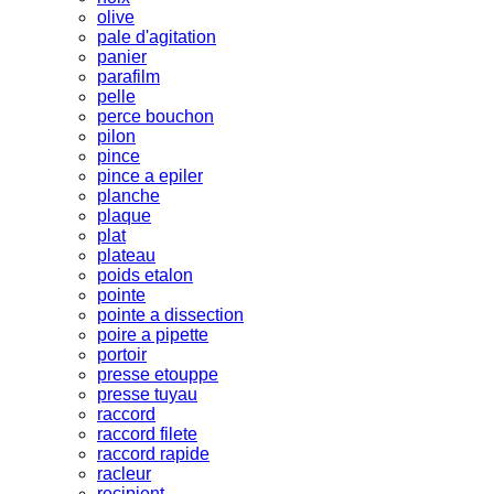
olive
pale d'agitation
panier
parafilm
pelle
perce bouchon
pilon
pince
pince a epiler
planche
plaque
plat
plateau
poids etalon
pointe
pointe a dissection
poire a pipette
portoir
presse etouppe
presse tuyau
raccord
raccord filete
raccord rapide
racleur
recipient