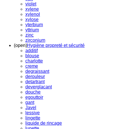
violet
xylene
xylenol
xylose
yterbium
yttrium
zinc
zirconium
(open)
Hygiène propreté et sécurité
additif
blouse
charlotte
creme
degraissant
derouleur
detartrant
deverglacant
douche
egouttoir
gant
Javel
lessive
lingette
liquide de rincage
lunette