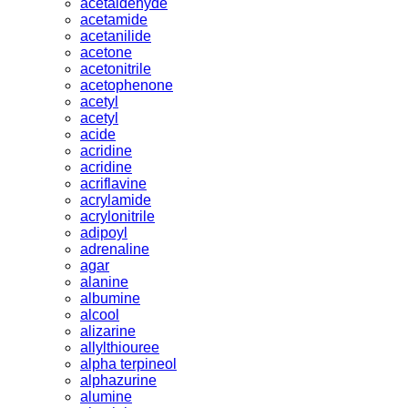
acetaldehyde
acetamide
acetanilide
acetone
acetonitrile
acetophenone
acetyl
acetyl
acide
acridine
acridine
acriflavine
acrylamide
acrylonitrile
adipoyl
adrenaline
agar
alanine
albumine
alcool
alizarine
allylthiouree
alpha terpineol
alphazurine
alumine