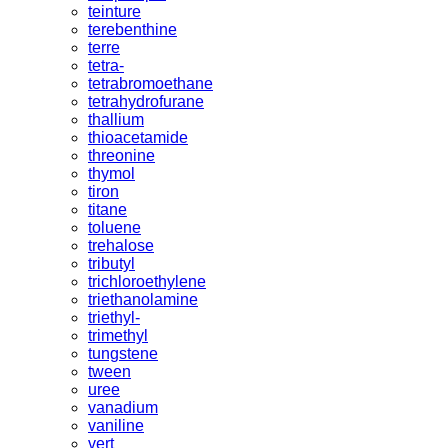
teinture
terebenthine
terre
tetra-
tetrabromoethane
tetrahydrofurane
thallium
thioacetamide
threonine
thymol
tiron
titane
toluene
trehalose
tributyl
trichloroethylene
triethanolamine
triethyl-
trimethyl
tungstene
tween
uree
vanadium
vaniline
vert