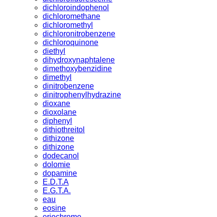
dichloroindophenol
dichloromethane
dichloromethyl
dichloronitrobenzene
dichloroquinone
diethyl
dihydroxynaphtalene
dimethoxybenzidine
dimethyl
dinitrobenzene
dinitrophenylhydrazine
dioxane
dioxolane
diphenyl
dithiothreitol
dithizone
dithizone
dodecanol
dolomie
dopamine
E.D.T.A
E.G.T.A.
eau
eosine
eriochrome