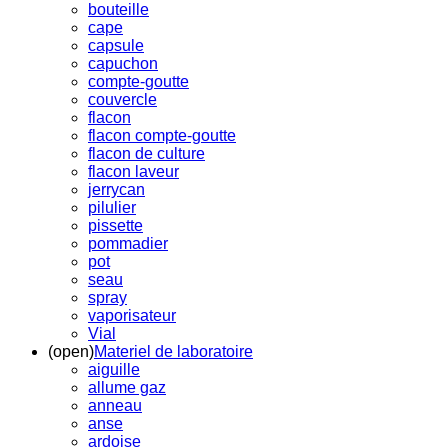
bouteille
cape
capsule
capuchon
compte-goutte
couvercle
flacon
flacon compte-goutte
flacon de culture
flacon laveur
jerrycan
pilulier
pissette
pommadier
pot
seau
spray
vaporisateur
Vial
(open)
Materiel de laboratoire
aiguille
allume gaz
anneau
anse
ardoise