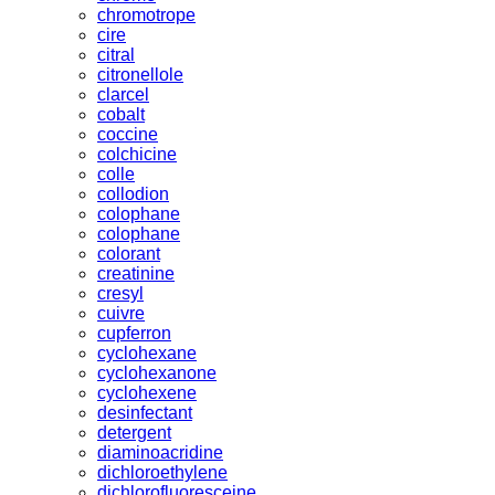
chromotrope
cire
citral
citronellole
clarcel
cobalt
coccine
colchicine
colle
collodion
colophane
colophane
colorant
creatinine
cresyl
cuivre
cupferron
cyclohexane
cyclohexanone
cyclohexene
desinfectant
detergent
diaminoacridine
dichloroethylene
dichlorofluoresceine