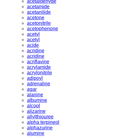
acetaldehyde
acetamide
acetanilide
acetone
acetonitrile
acetophenone
acetyl
acetyl
acide
acridine
acridine
acriflavine
acrylamide
acrylonitrile
adipoyl
adrenaline
agar
alanine
albumine
alcool
alizarine
allylthiouree
alpha terpineol
alphazurine
alumine