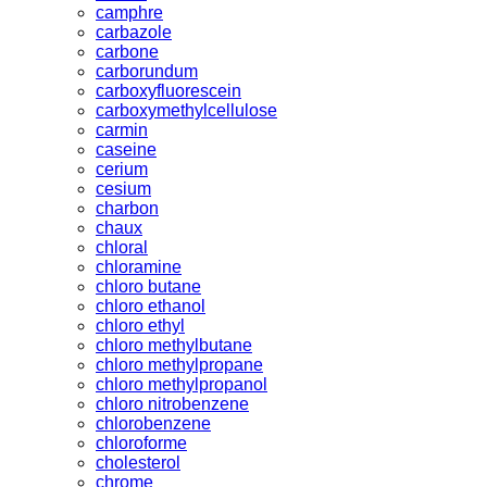
camphre
carbazole
carbone
carborundum
carboxyfluorescein
carboxymethylcellulose
carmin
caseine
cerium
cesium
charbon
chaux
chloral
chloramine
chloro butane
chloro ethanol
chloro ethyl
chloro methylbutane
chloro methylpropane
chloro methylpropanol
chloro nitrobenzene
chlorobenzene
chloroforme
cholesterol
chrome