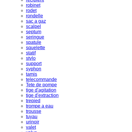
robinet
rodet
rondelle
sac a gaz
scalpel
septum
seringue
spatule
squelette
statif
stylo
support
syphon
tamis
telecommande
Tete de pompe
tige d'agitation
tige d'extraction
trepied
trompe a eau
trousse
tuyau
urinoir
valet