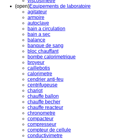
viscosimetre
(open)
Equipements de laboratoire
agitateur
armoire
autoclave
bain a circulation
bain a sec
balance
banque de sang
bloc chauffant
bombe calorimetrique
broyeur
caillebotis
calorimetre
cendrier anti-feu
centrifugeuse
chariot
chauffe ballon
chauffe becher
chauffe reacteur
chronometre
compacteur
compresseur
compteur de cellule
conductivimetre