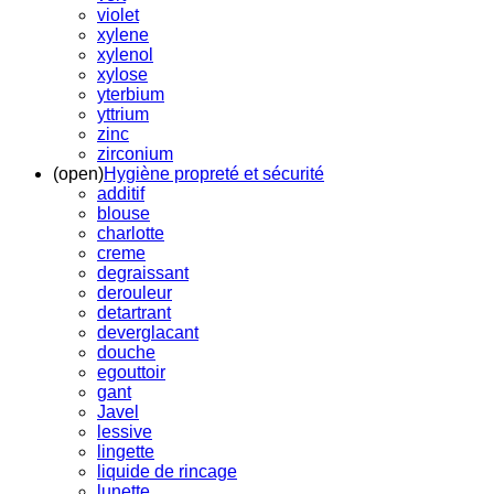
violet
xylene
xylenol
xylose
yterbium
yttrium
zinc
zirconium
(open)
Hygiène propreté et sécurité
additif
blouse
charlotte
creme
degraissant
derouleur
detartrant
deverglacant
douche
egouttoir
gant
Javel
lessive
lingette
liquide de rincage
lunette