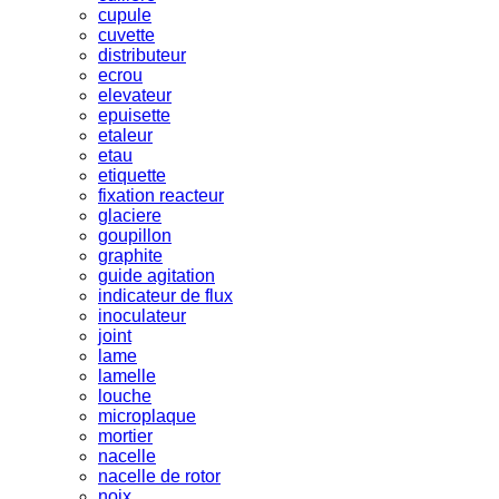
cupule
cuvette
distributeur
ecrou
elevateur
epuisette
etaleur
etau
etiquette
fixation reacteur
glaciere
goupillon
graphite
guide agitation
indicateur de flux
inoculateur
joint
lame
lamelle
louche
microplaque
mortier
nacelle
nacelle de rotor
noix