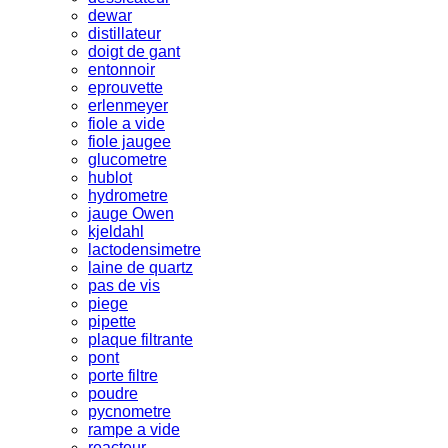
dewar
distillateur
doigt de gant
entonnoir
eprouvette
erlenmeyer
fiole a vide
fiole jaugee
glucometre
hublot
hydrometre
jauge Owen
kjeldahl
lactodensimetre
laine de quartz
pas de vis
piege
pipette
plaque filtrante
pont
porte filtre
poudre
pycnometre
rampe a vide
reacteur