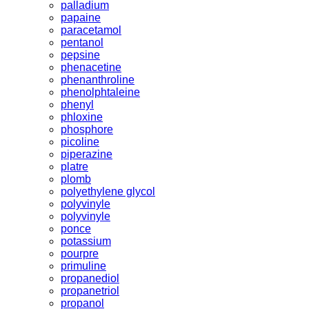
palladium
papaine
paracetamol
pentanol
pepsine
phenacetine
phenanthroline
phenolphtaleine
phenyl
phloxine
phosphore
picoline
piperazine
platre
plomb
polyethylene glycol
polyvinyle
polyvinyle
ponce
potassium
pourpre
primuline
propanediol
propanetriol
propanol