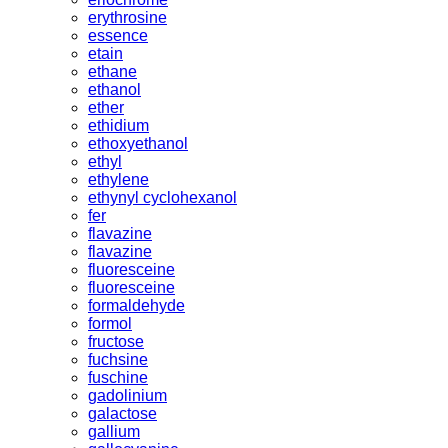
erythrosine
essence
etain
ethane
ethanol
ether
ethidium
ethoxyethanol
ethyl
ethylene
ethynyl cyclohexanol
fer
flavazine
flavazine
fluoresceine
fluoresceine
formaldehyde
formol
fructose
fuchsine
fuschine
gadolinium
galactose
gallium