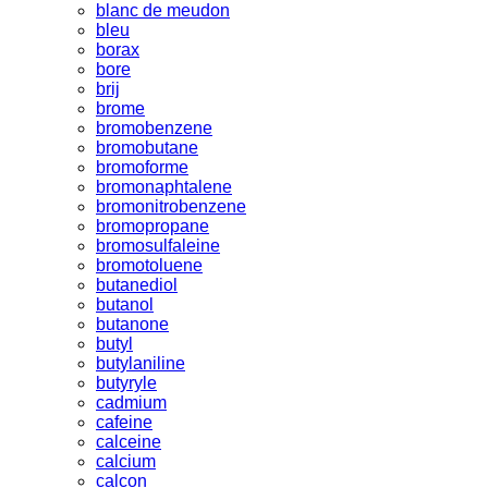
blanc de meudon
bleu
borax
bore
brij
brome
bromobenzene
bromobutane
bromoforme
bromonaphtalene
bromonitrobenzene
bromopropane
bromosulfaleine
bromotoluene
butanediol
butanol
butanone
butyl
butylaniline
butyryle
cadmium
cafeine
calceine
calcium
calcon