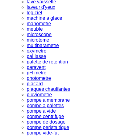
lave vaisselle
laveur d'yeux
logiciel
machine a glace
manometre
meuble
microscope
microtome
multiparametre
oxymetre
paillasse
palette de retention
paravent
pH metre
photometre
placard
plaques chauffantes
pluviometre
pompe a membrane
pompe a palettes
pompe a vide
pompe centrifuge
pompe de dosage
pompe peristaltique
pompe vide-fut