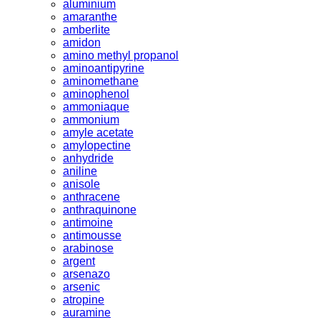
aluminium
amaranthe
amberlite
amidon
amino methyl propanol
aminoantipyrine
aminomethane
aminophenol
ammoniaque
ammonium
amyle acetate
amylopectine
anhydride
aniline
anisole
anthracene
anthraquinone
antimoine
antimousse
arabinose
argent
arsenazo
arsenic
atropine
auramine