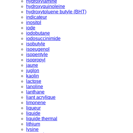
hydroxylamine
hydroxyquinoleine
hydroxytoluene butyle (BHT)
indicateur
inositol
iode
iodobutane
iodosuccinimide
isobutyle
isoeugenol
isopentyle
isopropyl
jaune
juglon
kaolin
lactose
lanoline
lanthane
liant acrylique
limonene
liqueur
liquide
liquide thermal
lithium
lysine