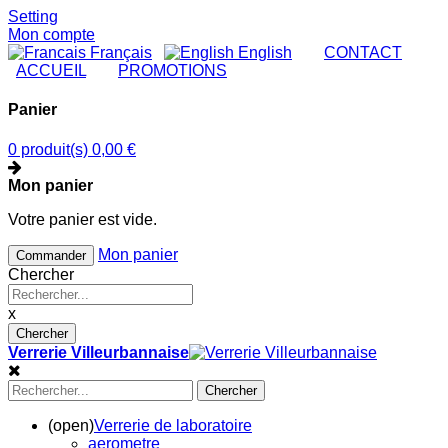
Setting
Mon compte
Français
English
|
CONTACT
|
ACCUEIL
|
PROMOTIONS
Panier
0 produit(s)
0,00 €
Mon panier
Votre panier est vide.
Mon panier
Commander
Chercher
x
Chercher
Verrerie Villeurbannaise
Chercher
(open)
Verrerie de laboratoire
aerometre