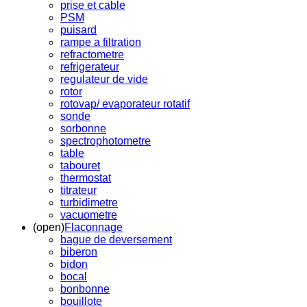
prise et cable
PSM
puisard
rampe a filtration
refractometre
refrigerateur
regulateur de vide
rotor
rotovap/ evaporateur rotatif
sonde
sorbonne
spectrophotometre
table
tabouret
thermostat
titrateur
turbidimetre
vacuometre
(open)
Flaconnage
bague de deversement
biberon
bidon
bocal
bonbonne
bouillote