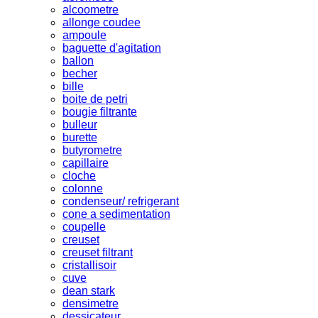
alcoometre
allonge coudee
ampoule
baguette d'agitation
ballon
becher
bille
boite de petri
bougie filtrante
bulleur
burette
butyrometre
capillaire
cloche
colonne
condenseur/ refrigerant
cone a sedimentation
coupelle
creuset
creuset filtrant
cristallisoir
cuve
dean stark
densimetre
dessicateur