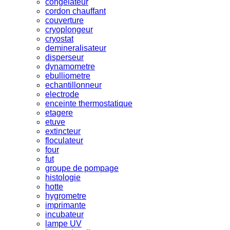
congelateur
cordon chauffant
couverture
cryoplongeur
cryostat
demineralisateur
disperseur
dynamometre
ebulliometre
echantillonneur
electrode
enceinte thermostatique
etagere
etuve
extincteur
floculateur
four
fut
groupe de pompage
histologie
hotte
hygrometre
imprimante
incubateur
lampe UV