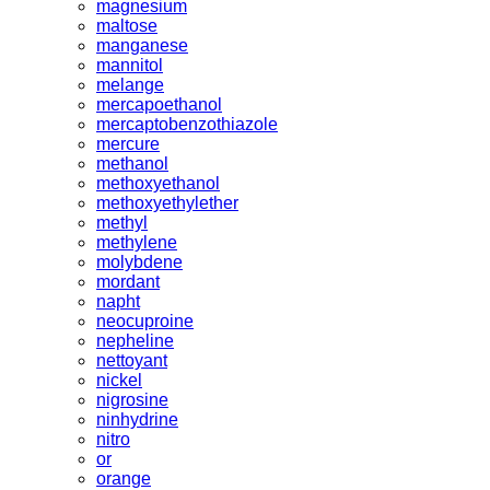
magnesium
maltose
manganese
mannitol
melange
mercapoethanol
mercaptobenzothiazole
mercure
methanol
methoxyethanol
methoxyethylether
methyl
methylene
molybdene
mordant
napht
neocuproine
nepheline
nettoyant
nickel
nigrosine
ninhydrine
nitro
or
orange