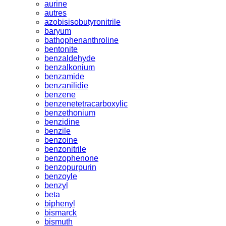
aurine
autres
azobisisobutyronitrile
baryum
bathophenanthroline
bentonite
benzaldehyde
benzalkonium
benzamide
benzanilidie
benzene
benzenetetracarboxylic
benzethonium
benzidine
benzile
benzoine
benzonitrile
benzophenone
benzopurpurin
benzoyle
benzyl
beta
biphenyl
bismarck
bismuth