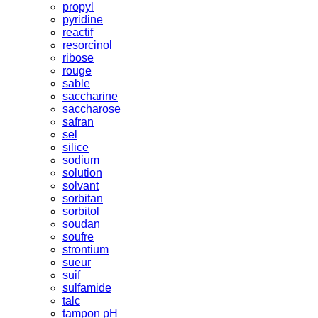
propyl
pyridine
reactif
resorcinol
ribose
rouge
sable
saccharine
saccharose
safran
sel
silice
sodium
solution
solvant
sorbitan
sorbitol
soudan
soufre
strontium
sueur
suif
sulfamide
talc
tampon pH