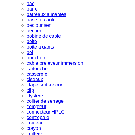
bac
barre
barreaux aimantes
base roulante
bec bunsen
becher
bobine de cable
boite
boite a gants
bol
bouchon
cable preleveur immersion
cartouche
casserole
ciseaux
clapet anti-retour
clip
clystere
collier de serrage
compteur
connecteur HPLC
contrepale
couteau
crayon
cuillere