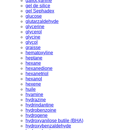
gallocyanine
gel de silice
gel Sephadex
glucose
glutarzaldehyde
glycerine
glycerol
glycine
glycol
graisse
hematoxyline
heptane
hexane
hexanedione
hexanetriol
hexanol
hexene
huile
hyamine
hydrazine
hydrindantine
hydrobenzoine
hydrogene
hydroxyanilose butile (BHA)
hydroxybenzaldehyde