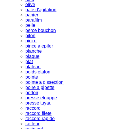
olive
pale d'agitation
panier
parafilm
pelle
perce bouchon
pilon
pince
pince a epiler
planche
plaque
plat
plateau
poids etalon
pointe
pointe a dissection
poire a pipette
portoir
presse etouppe
presse tuyau
raccord
raccord filete
raccord rapide
racleur
recipient