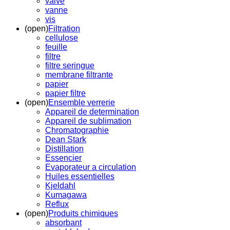
valve
vanne
vis
(open)
Filtration
cellulose
feuille
filtre
filtre seringue
membrane filtrante
papier
papier filtre
(open)
Ensemble verrerie
Appareil de determination
Appareil de sublimation
Chromatographie
Dean Stark
Distillation
Essencier
Evaporateur a circulation
Huiles essentielles
Kjeldahl
Kumagawa
Reflux
(open)
Produits chimiques
absorbant