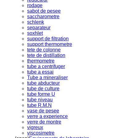
rodage
sabot de pesee
saccharometre
schlenk
separateur
soxhlet
support de filtration
support thermometre
tete de colonne
tete de distillation
thermometre
tube a centrifuger
tube a essai
Tube a mineraliser
tube abducteur
tube de culture
tube forme U
tube niveau
tube R.M.N
vase de pesee
verre a experience
verre de montre
vigreux
viscosimetre