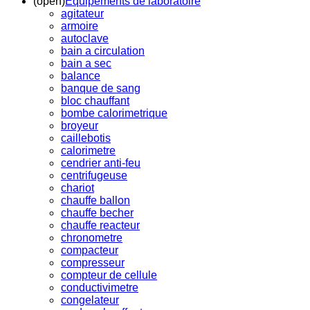
(open)
Equipements de laboratoire
agitateur
armoire
autoclave
bain a circulation
bain a sec
balance
banque de sang
bloc chauffant
bombe calorimetrique
broyeur
caillebotis
calorimetre
cendrier anti-feu
centrifugeuse
chariot
chauffe ballon
chauffe becher
chauffe reacteur
chronometre
compacteur
compresseur
compteur de cellule
conductivimetre
congelateur