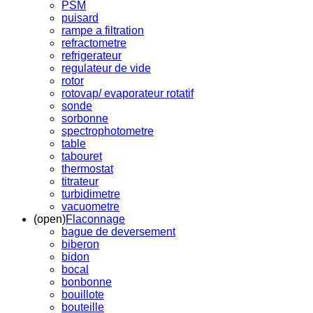
PSM
puisard
rampe a filtration
refractometre
refrigerateur
regulateur de vide
rotor
rotovap/ evaporateur rotatif
sonde
sorbonne
spectrophotometre
table
tabouret
thermostat
titrateur
turbidimetre
vacuometre
(open)
Flaconnage
bague de deversement
biberon
bidon
bocal
bonbonne
bouillote
bouteille