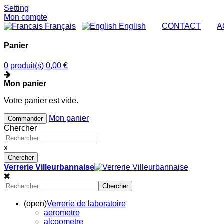
Setting
Mon compte
Français
English
|
CONTACT
|
A
Panier
0 produit(s)
0,00 €
Mon panier
Votre panier est vide.
Mon panier
Commander
Chercher
x
Chercher
Verrerie Villeurbannaise
Chercher
(open)
Verrerie de laboratoire
aerometre
alcoometre