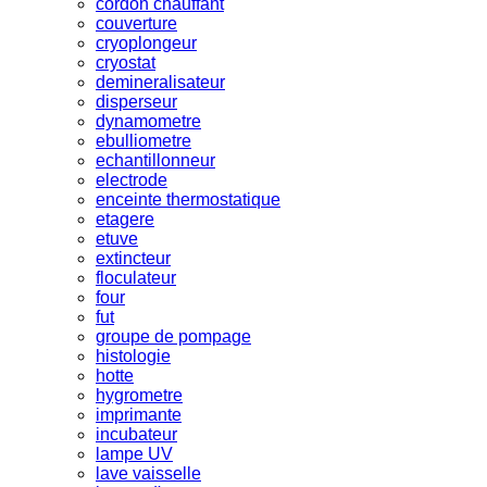
cordon chauffant
couverture
cryoplongeur
cryostat
demineralisateur
disperseur
dynamometre
ebulliometre
echantillonneur
electrode
enceinte thermostatique
etagere
etuve
extincteur
floculateur
four
fut
groupe de pompage
histologie
hotte
hygrometre
imprimante
incubateur
lampe UV
lave vaisselle