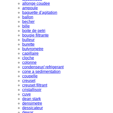
allonge coudee
ampoule
baguette d'agitation
ballon
becher
bille
boite de petri
bougie filtrante
bulleur
burette
butyrometre
capillaire
cloche
colonne
condenseur/ refrigerant
cone a sedimentation
coupelle
creuset
creuset filtrant
cristallisoir
cuve
dean stark
densimetre
dessicateur
dewar