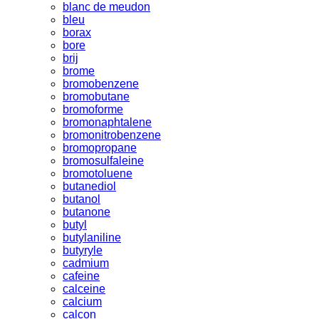
blanc de meudon
bleu
borax
bore
brij
brome
bromobenzene
bromobutane
bromoforme
bromonaphtalene
bromonitrobenzene
bromopropane
bromosulfaleine
bromotoluene
butanediol
butanol
butanone
butyl
butylaniline
butyryle
cadmium
cafeine
calceine
calcium
calcon