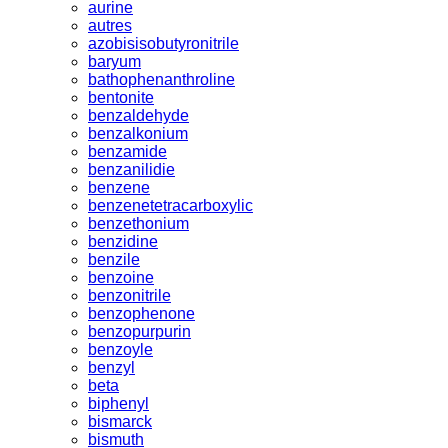
aurine
autres
azobisisobutyronitrile
baryum
bathophenanthroline
bentonite
benzaldehyde
benzalkonium
benzamide
benzanilidie
benzene
benzenetetracarboxylic
benzethonium
benzidine
benzile
benzoine
benzonitrile
benzophenone
benzopurpurin
benzoyle
benzyl
beta
biphenyl
bismarck
bismuth