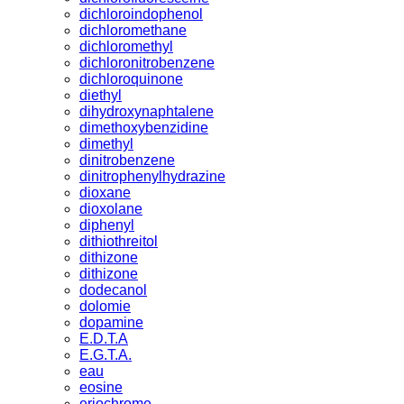
dichloroindophenol
dichloromethane
dichloromethyl
dichloronitrobenzene
dichloroquinone
diethyl
dihydroxynaphtalene
dimethoxybenzidine
dimethyl
dinitrobenzene
dinitrophenylhydrazine
dioxane
dioxolane
diphenyl
dithiothreitol
dithizone
dithizone
dodecanol
dolomie
dopamine
E.D.T.A
E.G.T.A.
eau
eosine
eriochrome