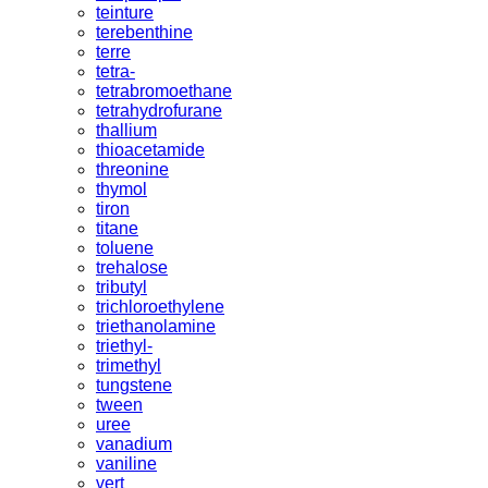
teinture
terebenthine
terre
tetra-
tetrabromoethane
tetrahydrofurane
thallium
thioacetamide
threonine
thymol
tiron
titane
toluene
trehalose
tributyl
trichloroethylene
triethanolamine
triethyl-
trimethyl
tungstene
tween
uree
vanadium
vaniline
vert