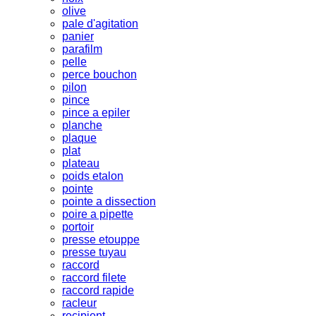
olive
pale d'agitation
panier
parafilm
pelle
perce bouchon
pilon
pince
pince a epiler
planche
plaque
plat
plateau
poids etalon
pointe
pointe a dissection
poire a pipette
portoir
presse etouppe
presse tuyau
raccord
raccord filete
raccord rapide
racleur
recipient