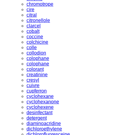
chromotrope
cire
citral
citronellole
clarcel
cobalt
coccine
colchicine
colle
collodion
colophane
colophane
colorant
creatinine
cresyl
cuivre
cupferron
cyclohexane
cyclohexanone
cyclohexene
desinfectant
detergent
diaminoacridine
dichloroethylene
dichlorofluoresceine