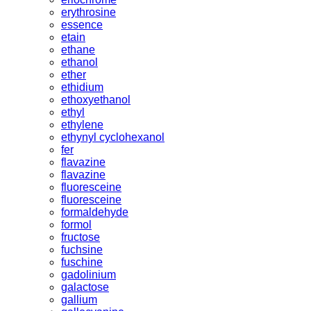
erythrosine
essence
etain
ethane
ethanol
ether
ethidium
ethoxyethanol
ethyl
ethylene
ethynyl cyclohexanol
fer
flavazine
flavazine
fluoresceine
fluoresceine
formaldehyde
formol
fructose
fuchsine
fuschine
gadolinium
galactose
gallium