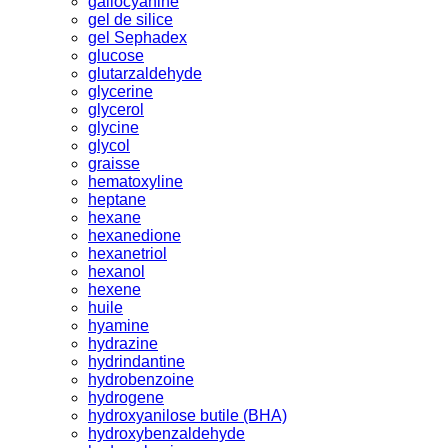
gallocyanine
gel de silice
gel Sephadex
glucose
glutarzaldehyde
glycerine
glycerol
glycine
glycol
graisse
hematoxyline
heptane
hexane
hexanedione
hexanetriol
hexanol
hexene
huile
hyamine
hydrazine
hydrindantine
hydrobenzoine
hydrogene
hydroxyanilose butile (BHA)
hydroxybenzaldehyde