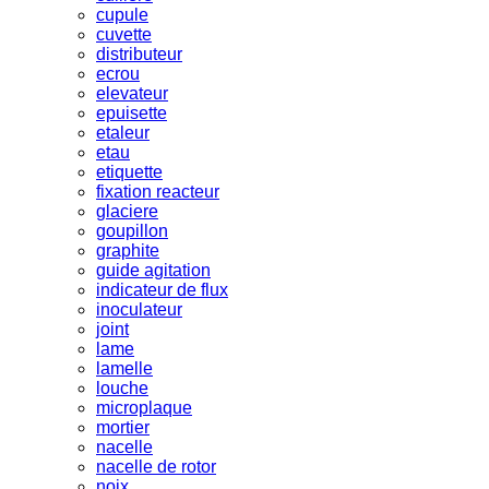
cupule
cuvette
distributeur
ecrou
elevateur
epuisette
etaleur
etau
etiquette
fixation reacteur
glaciere
goupillon
graphite
guide agitation
indicateur de flux
inoculateur
joint
lame
lamelle
louche
microplaque
mortier
nacelle
nacelle de rotor
noix