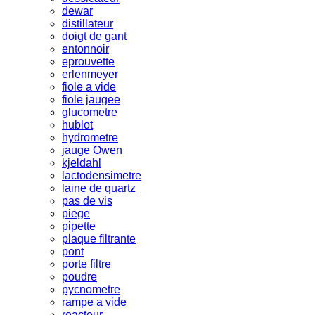
dewar
distillateur
doigt de gant
entonnoir
eprouvette
erlenmeyer
fiole a vide
fiole jaugee
glucometre
hublot
hydrometre
jauge Owen
kjeldahl
lactodensimetre
laine de quartz
pas de vis
piege
pipette
plaque filtrante
pont
porte filtre
poudre
pycnometre
rampe a vide
reacteur