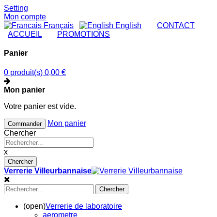
Setting
Mon compte
Français
English
|
CONTACT
|
ACCUEIL
|
PROMOTIONS
Panier
0 produit(s)
0,00 €
Mon panier
Votre panier est vide.
Mon panier
Commander
Chercher
x
Chercher
Verrerie Villeurbannaise
Chercher
(open)
Verrerie de laboratoire
aerometre