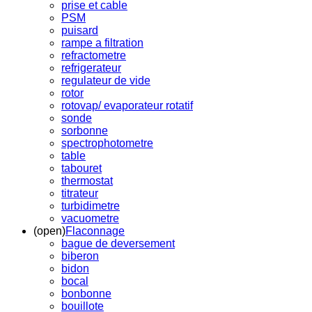
prise et cable
PSM
puisard
rampe a filtration
refractometre
refrigerateur
regulateur de vide
rotor
rotovap/ evaporateur rotatif
sonde
sorbonne
spectrophotometre
table
tabouret
thermostat
titrateur
turbidimetre
vacuometre
(open)
Flaconnage
bague de deversement
biberon
bidon
bocal
bonbonne
bouillote