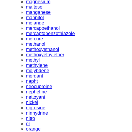
magnesium
maltose
manganese
mannitol
melange
mercapoethanol
mercaptobenzothiazole
mercure
methanol
methoxyethanol
methoxyethylether
methyl
methylene
molybdene
mordant
napht
neocuproine
nepheline
nettoyant
nickel
nigrosine
ninhydrine
nitro
or
orange