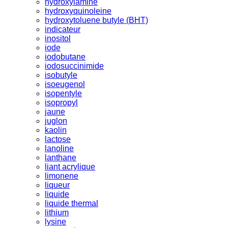
hydroxylamine
hydroxyquinoleine
hydroxytoluene butyle (BHT)
indicateur
inositol
iode
iodobutane
iodosuccinimide
isobutyle
isoeugenol
isopentyle
isopropyl
jaune
juglon
kaolin
lactose
lanoline
lanthane
liant acrylique
limonene
liqueur
liquide
liquide thermal
lithium
lysine