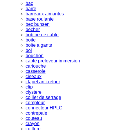
bac
barre
barreaux aimantes
base roulante
bec bunsen
becher
bobine de cable
boite
boite a gants
bol
bouchon
cable preleveur immersion
cartouche
casserole
ciseaux
clapet anti-retour
clip
clystere
collier de serrage
compteur
connecteur HPLC
contrepale
couteau
crayon
cuillere