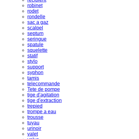
robinet
rodet
rondelle
sac a gaz
scalpel
septum
seringue
spatule
squelette
statif
stylo
support
syphon
tamis
telecommande
Tete de pompe
tige d'agitation
tige d'extraction
trepied
trompe a eau
trousse
tuyau
urinoir
valet