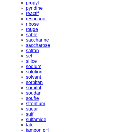
propyl
pyridine
reactif
resorcinol
ribose
rouge
sable
saccharine
saccharose
safran
sel
silice
sodium
solution
solvant
sorbitan
sorbitol
soudan
soufre
strontium
sueur
suif
sulfamide
talc
tampon pH