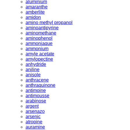
aluminium
amaranthe
amberlite
amidon
amino methyl propanol
aminoantipyrine
aminomethane
aminophenol
ammoniaque
ammonium
amyle acetate
amylopectine
anhydride
aniline
anisole
anthracene
anthraquinone
antimoine
antimousse
arabinose
argent
arsenazo
arsenic
atropine
auramine