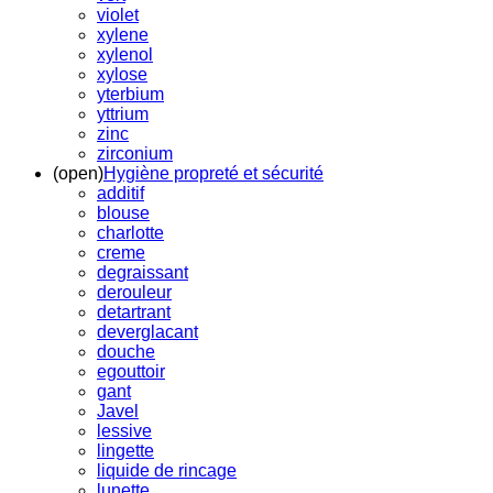
violet
xylene
xylenol
xylose
yterbium
yttrium
zinc
zirconium
(open)
Hygiène propreté et sécurité
additif
blouse
charlotte
creme
degraissant
derouleur
detartrant
deverglacant
douche
egouttoir
gant
Javel
lessive
lingette
liquide de rincage
lunette