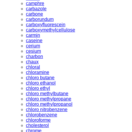
camphre
carbazole
carbone
carborundum
carboxyfluorescein
carboxymethylcellulose
carmin
caseine
cerium
cesium
charbon
chaux
chloral
chloramine
chloro butane
chloro ethanol
chloro ethyl
chloro methylbutane
chloro methylpropane
chloro methylpropanol
chloro nitrobenzene
chlorobenzene
chloroforme
cholesterol
chrome