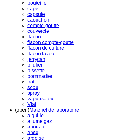
bouteille
cape
capsule
capuchon
compte-goutte
couvercle
flacon
flacon compte-goutte
flacon de culture
flacon laveur
jerrycan
pilulier
pissette
pommadier
pot
seau
spray
vaporisateur
Vial
(open)
Materiel de laboratoire
aiguille
allume gaz
anneau
anse
ardoise