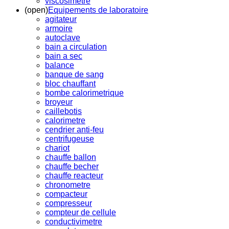
viscosimetre
(open)
Equipements de laboratoire
agitateur
armoire
autoclave
bain a circulation
bain a sec
balance
banque de sang
bloc chauffant
bombe calorimetrique
broyeur
caillebotis
calorimetre
cendrier anti-feu
centrifugeuse
chariot
chauffe ballon
chauffe becher
chauffe reacteur
chronometre
compacteur
compresseur
compteur de cellule
conductivimetre