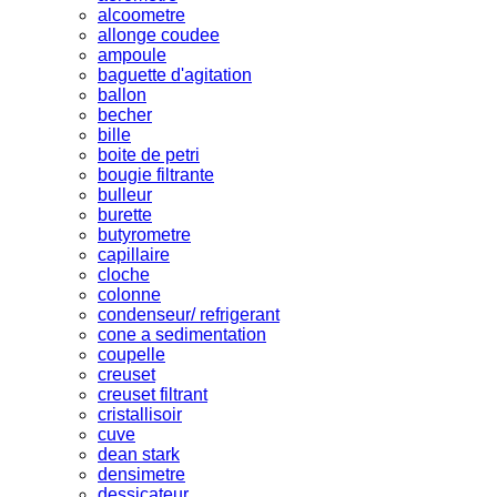
alcoometre
allonge coudee
ampoule
baguette d'agitation
ballon
becher
bille
boite de petri
bougie filtrante
bulleur
burette
butyrometre
capillaire
cloche
colonne
condenseur/ refrigerant
cone a sedimentation
coupelle
creuset
creuset filtrant
cristallisoir
cuve
dean stark
densimetre
dessicateur