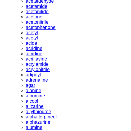
acetaldehyde
acetamide
acetanilide
acetone
acetonitrile
acetophenone
acetyl
acetyl
acide
acridine
acridine
acriflavine
acrylamide
acrylonitrile
adipoyl
adrenaline
agar
alanine
albumine
alcool
alizarine
allylthiouree
alpha terpineol
alphazurine
alumine