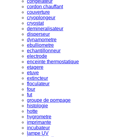
congelateur
cordon chauffant
couverture
cryoplongeur
cryostat
demineralisateur
disperseur
dynamometre
ebulliometre
echantillonneur
electrode
enceinte thermostatique
etagere
etuve
extincteur
floculateur
four
fut
groupe de pompage
histologie
hotte
hygrometre
imprimante
incubateur
lampe UV