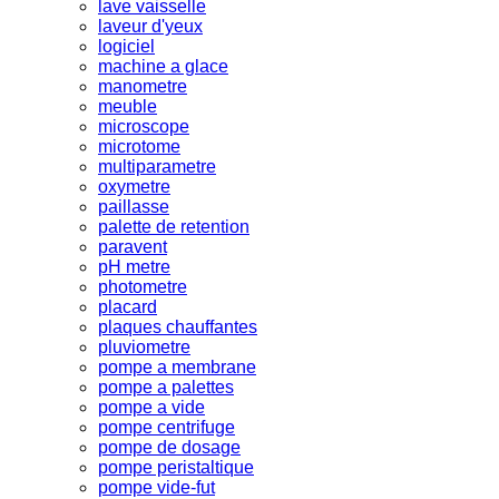
lave vaisselle
laveur d'yeux
logiciel
machine a glace
manometre
meuble
microscope
microtome
multiparametre
oxymetre
paillasse
palette de retention
paravent
pH metre
photometre
placard
plaques chauffantes
pluviometre
pompe a membrane
pompe a palettes
pompe a vide
pompe centrifuge
pompe de dosage
pompe peristaltique
pompe vide-fut