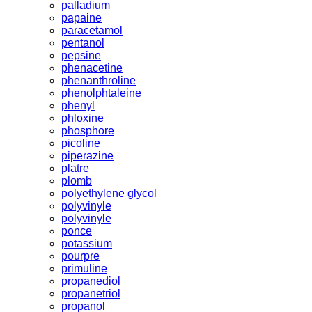
palladium
papaine
paracetamol
pentanol
pepsine
phenacetine
phenanthroline
phenolphtaleine
phenyl
phloxine
phosphore
picoline
piperazine
platre
plomb
polyethylene glycol
polyvinyle
polyvinyle
ponce
potassium
pourpre
primuline
propanediol
propanetriol
propanol