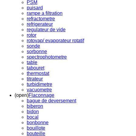
PSM
puisard
rampe a filtration
refractometre
refrigerateur
regulateur de vide
rotor
rotovap/ evaporateur rotatif
sonde
sorbonne
spectrophotometre
table
tabouret
thermostat
titrateur
turbidimetre
vacuometre
(open)
Flaconnage
bague de deversement
biberon
bidon
bocal
bonbonne
bouillote
bouteille