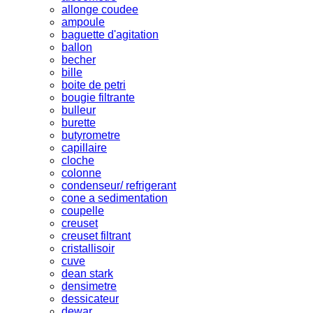
allonge coudee
ampoule
baguette d'agitation
ballon
becher
bille
boite de petri
bougie filtrante
bulleur
burette
butyrometre
capillaire
cloche
colonne
condenseur/ refrigerant
cone a sedimentation
coupelle
creuset
creuset filtrant
cristallisoir
cuve
dean stark
densimetre
dessicateur
dewar