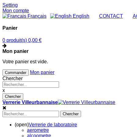
Setting
Mon compte
Français
English
|
CONTACT
|
A
Panier
0 produit(s)
0,00 €
Mon panier
Votre panier est vide.
Mon panier
Commander
Chercher
x
Chercher
Verrerie Villeurbannaise
Chercher
(open)
Verrerie de laboratoire
aerometre
alcoometre