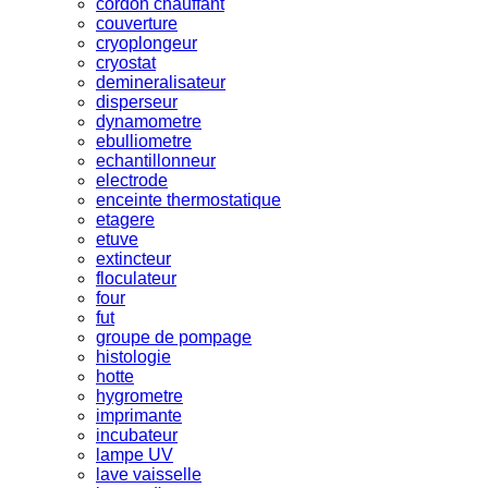
cordon chauffant
couverture
cryoplongeur
cryostat
demineralisateur
disperseur
dynamometre
ebulliometre
echantillonneur
electrode
enceinte thermostatique
etagere
etuve
extincteur
floculateur
four
fut
groupe de pompage
histologie
hotte
hygrometre
imprimante
incubateur
lampe UV
lave vaisselle