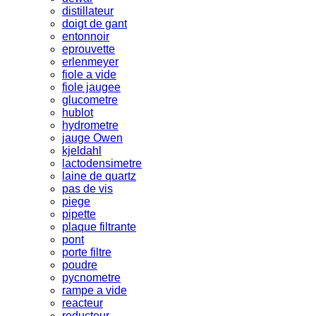
distillateur
doigt de gant
entonnoir
eprouvette
erlenmeyer
fiole a vide
fiole jaugee
glucometre
hublot
hydrometre
jauge Owen
kjeldahl
lactodensimetre
laine de quartz
pas de vis
piege
pipette
plaque filtrante
pont
porte filtre
poudre
pycnometre
rampe a vide
reacteur
reducteur