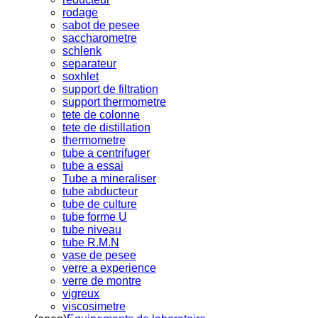
rodage
sabot de pesee
saccharometre
schlenk
separateur
soxhlet
support de filtration
support thermometre
tete de colonne
tete de distillation
thermometre
tube a centrifuger
tube a essai
Tube a mineraliser
tube abducteur
tube de culture
tube forme U
tube niveau
tube R.M.N
vase de pesee
verre a experience
verre de montre
vigreux
viscosimetre