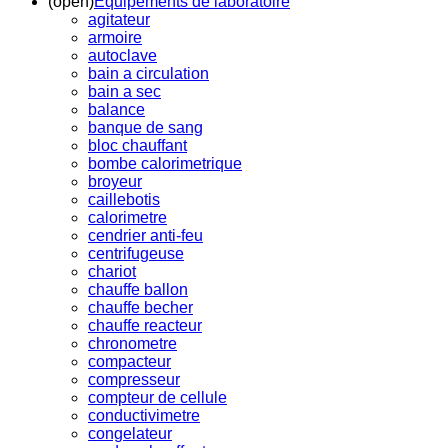
(open)
Equipements de laboratoire
agitateur
armoire
autoclave
bain a circulation
bain a sec
balance
banque de sang
bloc chauffant
bombe calorimetrique
broyeur
caillebotis
calorimetre
cendrier anti-feu
centrifugeuse
chariot
chauffe ballon
chauffe becher
chauffe reacteur
chronometre
compacteur
compresseur
compteur de cellule
conductivimetre
congelateur