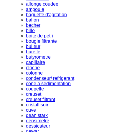
allonge coudee
ampoule
baguette d'agitation
ballon
becher
bille
boite de petri
bougie filtrante
bulleur
burette
butyrometre
capillaire
cloche
colonne
condenseur/ refrigerant
cone a sedimentation
coupelle
creuset
creuset filtrant
cristallisoir
cuve
dean stark
densimetre
dessicateur
dewar