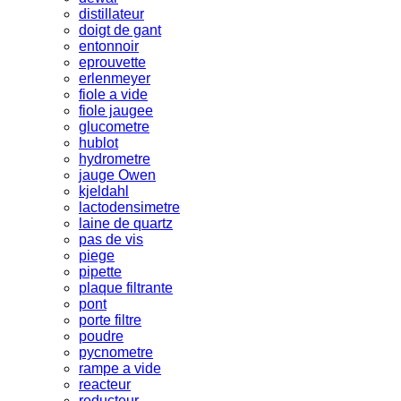
distillateur
doigt de gant
entonnoir
eprouvette
erlenmeyer
fiole a vide
fiole jaugee
glucometre
hublot
hydrometre
jauge Owen
kjeldahl
lactodensimetre
laine de quartz
pas de vis
piege
pipette
plaque filtrante
pont
porte filtre
poudre
pycnometre
rampe a vide
reacteur
reducteur