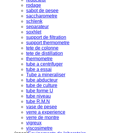
rodage
sabot de pesee
saccharometre
schlenk
separateur
soxhlet
support de filtration
support thermometre
tete de colonne
tete de distillation
thermometre
tube a centrifuger
tube a essai
Tube a mineraliser
tube abducteur
tube de culture
tube forme U
tube niveau
tube R.M.N
vase de pesee
verre a experience
verre de montre
vigreux
viscosimetre