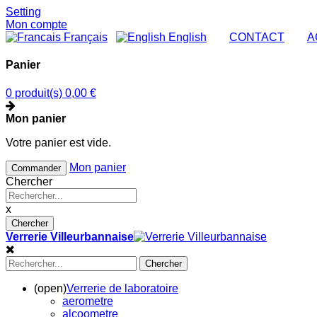
Setting
Mon compte
Français
English
|
CONTACT
|
A
Panier
0 produit(s)
0,00 €
Mon panier
Votre panier est vide.
Mon panier
Commander
Chercher
x
Chercher
Verrerie Villeurbannaise
Chercher
(open)
Verrerie de laboratoire
aerometre
alcoometre