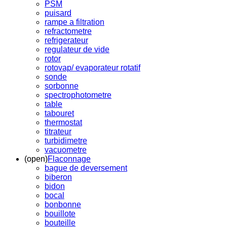
PSM
puisard
rampe a filtration
refractometre
refrigerateur
regulateur de vide
rotor
rotovap/ evaporateur rotatif
sonde
sorbonne
spectrophotometre
table
tabouret
thermostat
titrateur
turbidimetre
vacuometre
(open)
Flaconnage
bague de deversement
biberon
bidon
bocal
bonbonne
bouillote
bouteille