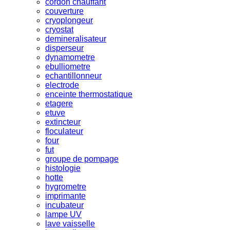
cordon chauffant
couverture
cryoplongeur
cryostat
demineralisateur
disperseur
dynamometre
ebulliometre
echantillonneur
electrode
enceinte thermostatique
etagere
etuve
extincteur
floculateur
four
fut
groupe de pompage
histologie
hotte
hygrometre
imprimante
incubateur
lampe UV
lave vaisselle