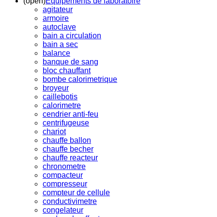
(open)
Equipements de laboratoire
agitateur
armoire
autoclave
bain a circulation
bain a sec
balance
banque de sang
bloc chauffant
bombe calorimetrique
broyeur
caillebotis
calorimetre
cendrier anti-feu
centrifugeuse
chariot
chauffe ballon
chauffe becher
chauffe reacteur
chronometre
compacteur
compresseur
compteur de cellule
conductivimetre
congelateur