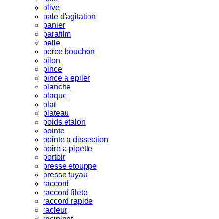
olive
pale d'agitation
panier
parafilm
pelle
perce bouchon
pilon
pince
pince a epiler
planche
plaque
plat
plateau
poids etalon
pointe
pointe a dissection
poire a pipette
portoir
presse etouppe
presse tuyau
raccord
raccord filete
raccord rapide
racleur
recipient