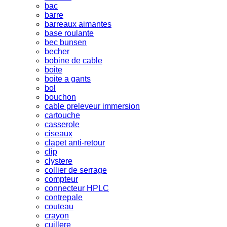
bac
barre
barreaux aimantes
base roulante
bec bunsen
becher
bobine de cable
boite
boite a gants
bol
bouchon
cable preleveur immersion
cartouche
casserole
ciseaux
clapet anti-retour
clip
clystere
collier de serrage
compteur
connecteur HPLC
contrepale
couteau
crayon
cuillere