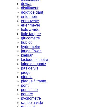
dewar
distillateur
doigt de gant
entonnoir
eprouvette
erlenmeyer
fiole a vide
fiole jaugee
glucometre
hublot
hydrometre
jauge Owen
kjeldahl
lactodensimetre
laine de quartz
pas de vis
piege
pipette
plaque filtrante
pont
porte filtre
poudre
pycnometre
rampe a vide
reacteur