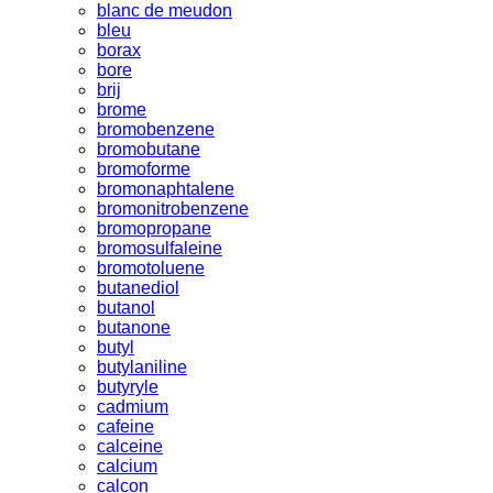
blanc de meudon
bleu
borax
bore
brij
brome
bromobenzene
bromobutane
bromoforme
bromonaphtalene
bromonitrobenzene
bromopropane
bromosulfaleine
bromotoluene
butanediol
butanol
butanone
butyl
butylaniline
butyryle
cadmium
cafeine
calceine
calcium
calcon