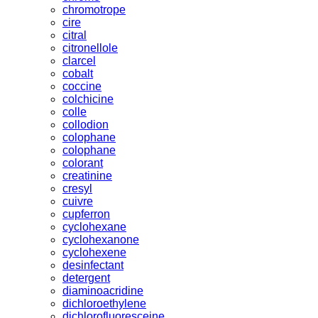
chromotrope
cire
citral
citronellole
clarcel
cobalt
coccine
colchicine
colle
collodion
colophane
colophane
colorant
creatinine
cresyl
cuivre
cupferron
cyclohexane
cyclohexanone
cyclohexene
desinfectant
detergent
diaminoacridine
dichloroethylene
dichlorofluoresceine