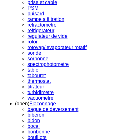
prise et cable
PSM
puisard
rampe a filtration
refractometre
refrigerateur
regulateur de vide
rotor
rotovap/ evaporateur rotatif
sonde
sorbonne
spectrophotometre
table
tabouret
thermostat
titrateur
turbidimetre
vacuometre
(open)
Flaconnage
bague de deversement
biberon
bidon
bocal
bonbonne
bouillote