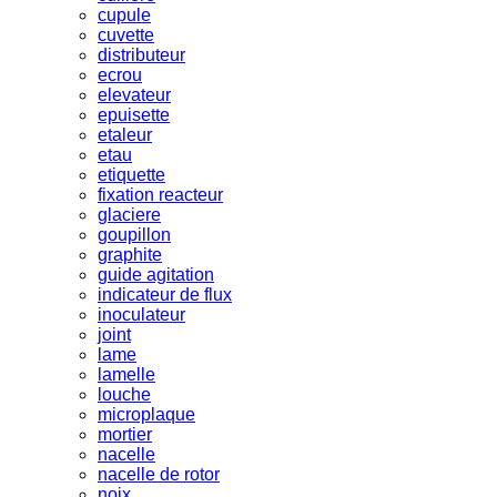
cupule
cuvette
distributeur
ecrou
elevateur
epuisette
etaleur
etau
etiquette
fixation reacteur
glaciere
goupillon
graphite
guide agitation
indicateur de flux
inoculateur
joint
lame
lamelle
louche
microplaque
mortier
nacelle
nacelle de rotor
noix