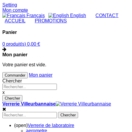
Setting
Mon compte
Français
English
|
CONTACT
|
ACCUEIL
|
PROMOTIONS
Panier
0 produit(s)
0,00 €
Mon panier
Votre panier est vide.
Mon panier
Commander
Chercher
x
Chercher
Verrerie Villeurbannaise
Chercher
(open)
Verrerie de laboratoire
aerometre