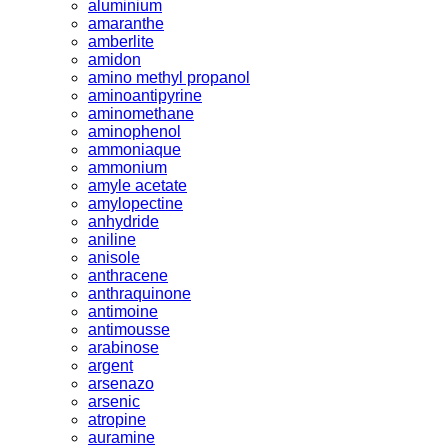
aluminium
amaranthe
amberlite
amidon
amino methyl propanol
aminoantipyrine
aminomethane
aminophenol
ammoniaque
ammonium
amyle acetate
amylopectine
anhydride
aniline
anisole
anthracene
anthraquinone
antimoine
antimousse
arabinose
argent
arsenazo
arsenic
atropine
auramine