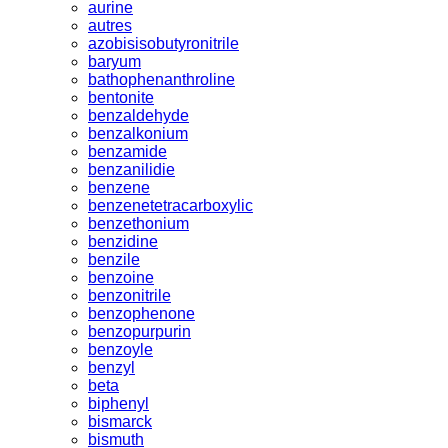
aurine
autres
azobisisobutyronitrile
baryum
bathophenanthroline
bentonite
benzaldehyde
benzalkonium
benzamide
benzanilidie
benzene
benzenetetracarboxylic
benzethonium
benzidine
benzile
benzoine
benzonitrile
benzophenone
benzopurpurin
benzoyle
benzyl
beta
biphenyl
bismarck
bismuth