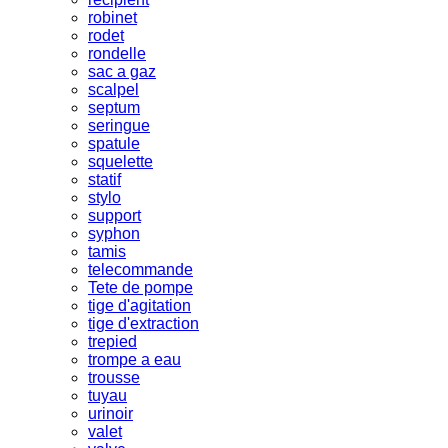
robinet
rodet
rondelle
sac a gaz
scalpel
septum
seringue
spatule
squelette
statif
stylo
support
syphon
tamis
telecommande
Tete de pompe
tige d'agitation
tige d'extraction
trepied
trompe a eau
trousse
tuyau
urinoir
valet