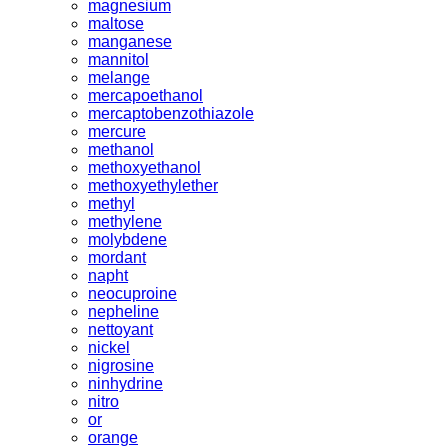
magnesium
maltose
manganese
mannitol
melange
mercapoethanol
mercaptobenzothiazole
mercure
methanol
methoxyethanol
methoxyethylether
methyl
methylene
molybdene
mordant
napht
neocuproine
nepheline
nettoyant
nickel
nigrosine
ninhydrine
nitro
or
orange