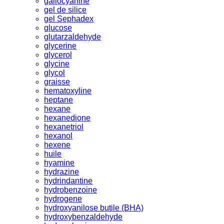
gallocyanine
gel de silice
gel Sephadex
glucose
glutarzaldehyde
glycerine
glycerol
glycine
glycol
graisse
hematoxyline
heptane
hexane
hexanedione
hexanetriol
hexanol
hexene
huile
hyamine
hydrazine
hydrindantine
hydrobenzoine
hydrogene
hydroxyanilose butile (BHA)
hydroxybenzaldehyde