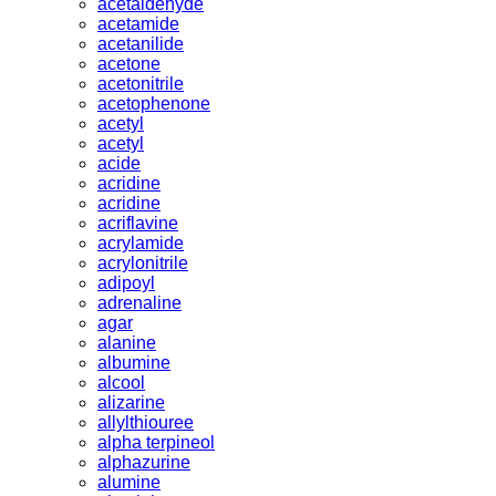
acetaldehyde
acetamide
acetanilide
acetone
acetonitrile
acetophenone
acetyl
acetyl
acide
acridine
acridine
acriflavine
acrylamide
acrylonitrile
adipoyl
adrenaline
agar
alanine
albumine
alcool
alizarine
allylthiouree
alpha terpineol
alphazurine
alumine