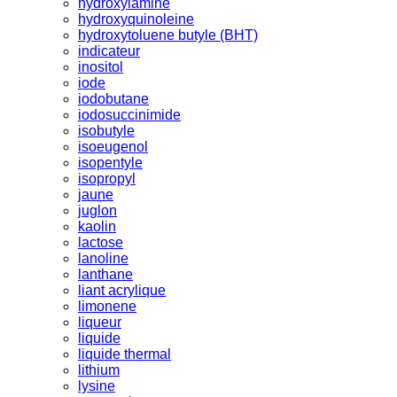
hydroxylamine
hydroxyquinoleine
hydroxytoluene butyle (BHT)
indicateur
inositol
iode
iodobutane
iodosuccinimide
isobutyle
isoeugenol
isopentyle
isopropyl
jaune
juglon
kaolin
lactose
lanoline
lanthane
liant acrylique
limonene
liqueur
liquide
liquide thermal
lithium
lysine