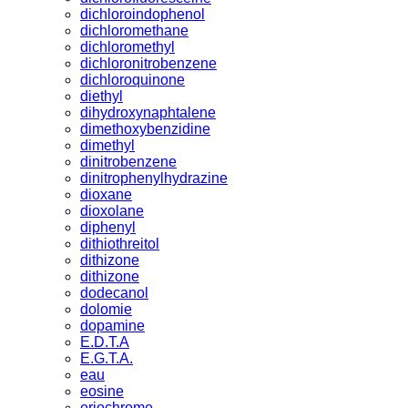
dichloroindophenol
dichloromethane
dichloromethyl
dichloronitrobenzene
dichloroquinone
diethyl
dihydroxynaphtalene
dimethoxybenzidine
dimethyl
dinitrobenzene
dinitrophenylhydrazine
dioxane
dioxolane
diphenyl
dithiothreitol
dithizone
dithizone
dodecanol
dolomie
dopamine
E.D.T.A
E.G.T.A.
eau
eosine
eriochrome