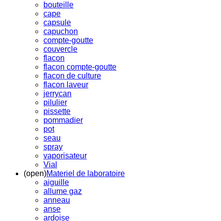
bouteille
cape
capsule
capuchon
compte-goutte
couvercle
flacon
flacon compte-goutte
flacon de culture
flacon laveur
jerrycan
pilulier
pissette
pommadier
pot
seau
spray
vaporisateur
Vial
(open)
Materiel de laboratoire
aiguille
allume gaz
anneau
anse
ardoise