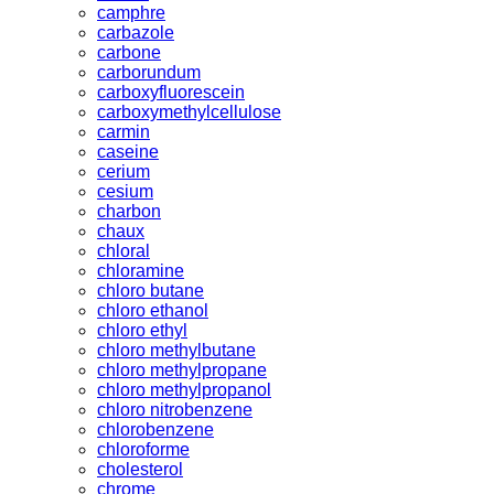
camphre
carbazole
carbone
carborundum
carboxyfluorescein
carboxymethylcellulose
carmin
caseine
cerium
cesium
charbon
chaux
chloral
chloramine
chloro butane
chloro ethanol
chloro ethyl
chloro methylbutane
chloro methylpropane
chloro methylpropanol
chloro nitrobenzene
chlorobenzene
chloroforme
cholesterol
chrome