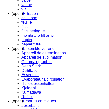
valve
vanne
vis
(open)
Filtration
cellulose
feuille
filtre
filtre seringue
membrane filtrante
papier
papier filtre
(open)
Ensemble verrerie
Appareil de determination
Appareil de sublimation
Chromatographie
Dean Stark
Distillation
Essencier
Evaporateur a circulation
Huiles essentielles
Kjeldahl
Kumagawa
Reflux
(open)
Produits chimiques
absorbant