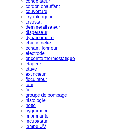
congelateur
cordon chauffant
couverture
cryoplongeur
cryostat
demineralisateur
disperseur
dynamometre
ebulliometre
echantillonneur
electrode
enceinte thermostatique
etagere
etuve
extincteur
floculateur
four
fut
groupe de pompage
histologie
hotte
hygrometre
imprimante
incubateur
lampe UV