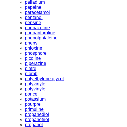
palladium
papaine
paracetamol
pentanol
pepsine
phenacetine
phenanthroline
phenolphtaleine
phenyl
phloxine
phosphore
picoline
piperazine
platre
plomb
polyethylene glycol
polyvinyle
polyvinyle
ponce
potassium
pourpre
primuline
propanediol
propanetriol
propanol