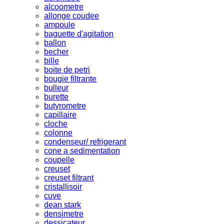
alcoometre
allonge coudee
ampoule
baguette d'agitation
ballon
becher
bille
boite de petri
bougie filtrante
bulleur
burette
butyrometre
capillaire
cloche
colonne
condenseur/ refrigerant
cone a sedimentation
coupelle
creuset
creuset filtrant
cristallisoir
cuve
dean stark
densimetre
dessicateur