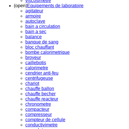
viscosimetre
(open)
Equipements de laboratoire
agitateur
armoire
autoclave
bain a circulation
bain a sec
balance
banque de sang
bloc chauffant
bombe calorimetrique
broyeur
caillebotis
calorimetre
cendrier anti-feu
centrifugeuse
chariot
chauffe ballon
chauffe becher
chauffe reacteur
chronometre
compacteur
compresseur
compteur de cellule
conductivimetre