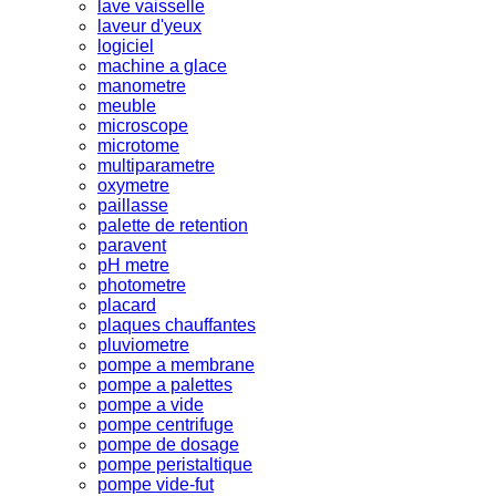
lave vaisselle
laveur d'yeux
logiciel
machine a glace
manometre
meuble
microscope
microtome
multiparametre
oxymetre
paillasse
palette de retention
paravent
pH metre
photometre
placard
plaques chauffantes
pluviometre
pompe a membrane
pompe a palettes
pompe a vide
pompe centrifuge
pompe de dosage
pompe peristaltique
pompe vide-fut