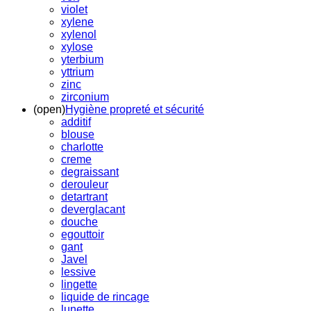
violet
xylene
xylenol
xylose
yterbium
yttrium
zinc
zirconium
(open)
Hygiène propreté et sécurité
additif
blouse
charlotte
creme
degraissant
derouleur
detartrant
deverglacant
douche
egouttoir
gant
Javel
lessive
lingette
liquide de rincage
lunette