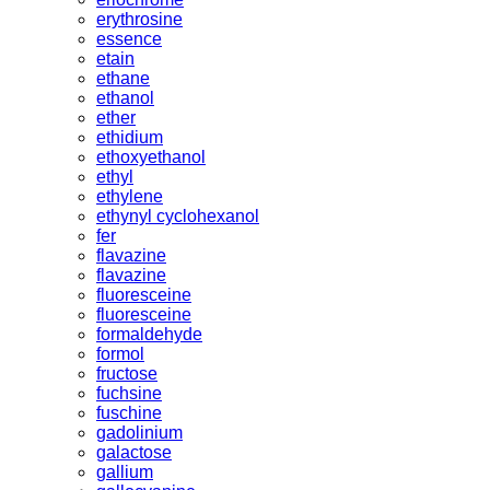
erythrosine
essence
etain
ethane
ethanol
ether
ethidium
ethoxyethanol
ethyl
ethylene
ethynyl cyclohexanol
fer
flavazine
flavazine
fluoresceine
fluoresceine
formaldehyde
formol
fructose
fuchsine
fuschine
gadolinium
galactose
gallium