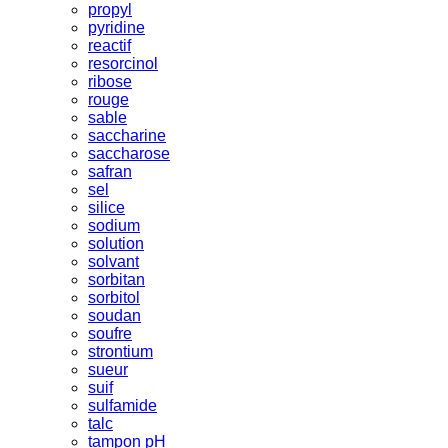
propyl
pyridine
reactif
resorcinol
ribose
rouge
sable
saccharine
saccharose
safran
sel
silice
sodium
solution
solvant
sorbitan
sorbitol
soudan
soufre
strontium
sueur
suif
sulfamide
talc
tampon pH