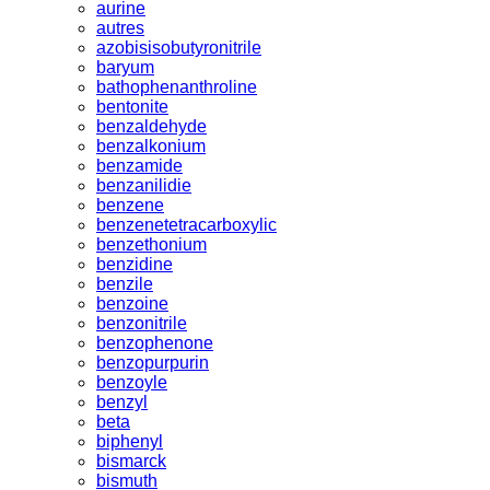
aurine
autres
azobisisobutyronitrile
baryum
bathophenanthroline
bentonite
benzaldehyde
benzalkonium
benzamide
benzanilidie
benzene
benzenetetracarboxylic
benzethonium
benzidine
benzile
benzoine
benzonitrile
benzophenone
benzopurpurin
benzoyle
benzyl
beta
biphenyl
bismarck
bismuth