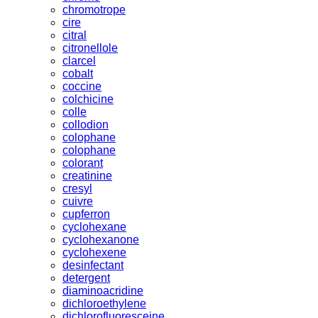
chromotrope
cire
citral
citronellole
clarcel
cobalt
coccine
colchicine
colle
collodion
colophane
colophane
colorant
creatinine
cresyl
cuivre
cupferron
cyclohexane
cyclohexanone
cyclohexene
desinfectant
detergent
diaminoacridine
dichloroethylene
dichlorofluoresceine