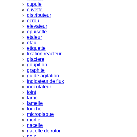
cupule
cuvette
distributeur
ecrou
elevateur
epuisette
etaleur
etau
etiquette
fixation reacteur
glaciere
goupillon
graphite
guide agitation
indicateur de flux
inoculateur
joint
lame
lamelle
louche
microplaque
mortier
nacelle
nacelle de rotor
noix