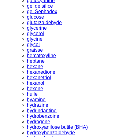
gallocyanine
gel de silice
gel Sephadex
glucose
glutarzaldehyde
glycerine
glycerol
glycine
glycol
graisse
hematoxyline
heptane
hexane
hexanedione
hexanetriol
hexanol
hexene
huile
hyamine
hydrazine
hydrindantine
hydrobenzoine
hydrogene
hydroxyanilose butile (BHA)
hydroxybenzaldehyde