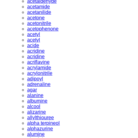
acetaldehyde
acetamide
acetanilide
acetone
acetonitrile
acetophenone
acetyl
acetyl
acide
acridine
acridine
acriflavine
acrylamide
acrylonitrile
adipoyl
adrenaline
agar
alanine
albumine
alcool
alizarine
allylthiouree
alpha terpineol
alphazurine
alumine