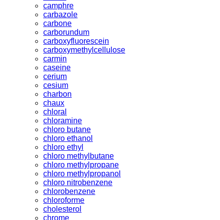
camphre
carbazole
carbone
carborundum
carboxyfluorescein
carboxymethylcellulose
carmin
caseine
cerium
cesium
charbon
chaux
chloral
chloramine
chloro butane
chloro ethanol
chloro ethyl
chloro methylbutane
chloro methylpropane
chloro methylpropanol
chloro nitrobenzene
chlorobenzene
chloroforme
cholesterol
chrome