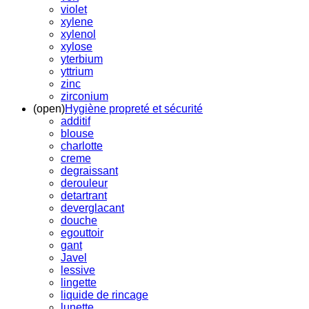
violet
xylene
xylenol
xylose
yterbium
yttrium
zinc
zirconium
(open)
Hygiène propreté et sécurité
additif
blouse
charlotte
creme
degraissant
derouleur
detartrant
deverglacant
douche
egouttoir
gant
Javel
lessive
lingette
liquide de rincage
lunette