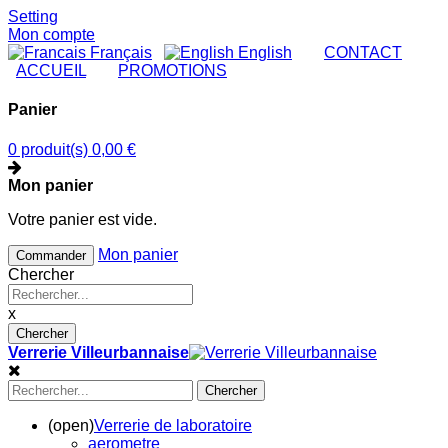
Setting
Mon compte
Français
English
|
CONTACT
|
ACCUEIL
|
PROMOTIONS
Panier
0 produit(s)
0,00 €
Mon panier
Votre panier est vide.
Mon panier
Commander
Chercher
x
Chercher
Verrerie Villeurbannaise
Chercher
(open)
Verrerie de laboratoire
aerometre