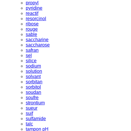
propyl
pyridine
reactif
resorcinol
ribose
rouge
sable
saccharine
saccharose
safran
sel
silice
sodium
solution
solvant
sorbitan
sorbitol
soudan
soufre
strontium
sueur
suif
sulfamide
talc
tampon pH