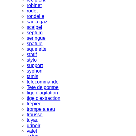
robinet
rodet
rondelle
sac a gaz
scalpel
septum
seringue
spatule
squelette
statif
stylo
support
syphon
tamis
telecommande
Tete de pompe
tige d'agitation
tige d'extraction
trepied
trompe a eau
trousse
tuyau
urinoir
valet