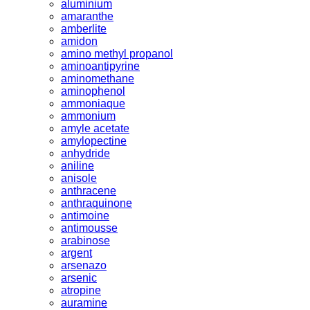
aluminium
amaranthe
amberlite
amidon
amino methyl propanol
aminoantipyrine
aminomethane
aminophenol
ammoniaque
ammonium
amyle acetate
amylopectine
anhydride
aniline
anisole
anthracene
anthraquinone
antimoine
antimousse
arabinose
argent
arsenazo
arsenic
atropine
auramine