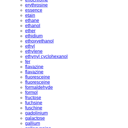
erythrosine
essence
etain
ethane
ethanol
ether
ethidium
ethoxyethanol
ethyl
ethylene
ethynyl cyclohexanol
fer
flavazine
flavazine
fluoresceine
fluoresceine
formaldehyde
formol
fructose
fuchsine
fuschine
gadolinium
galactose
gallium