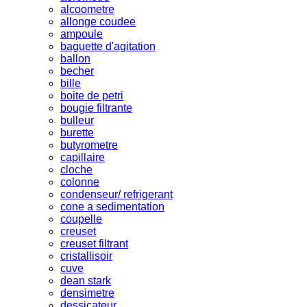
alcoometre
allonge coudee
ampoule
baguette d'agitation
ballon
becher
bille
boite de petri
bougie filtrante
bulleur
burette
butyrometre
capillaire
cloche
colonne
condenseur/ refrigerant
cone a sedimentation
coupelle
creuset
creuset filtrant
cristallisoir
cuve
dean stark
densimetre
dessicateur