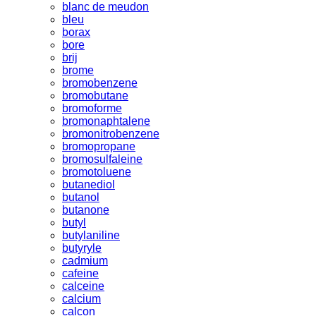
blanc de meudon
bleu
borax
bore
brij
brome
bromobenzene
bromobutane
bromoforme
bromonaphtalene
bromonitrobenzene
bromopropane
bromosulfaleine
bromotoluene
butanediol
butanol
butanone
butyl
butylaniline
butyryle
cadmium
cafeine
calceine
calcium
calcon