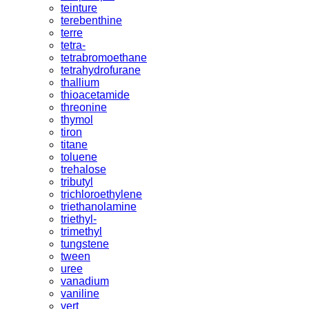
teinture
terebenthine
terre
tetra-
tetrabromoethane
tetrahydrofurane
thallium
thioacetamide
threonine
thymol
tiron
titane
toluene
trehalose
tributyl
trichloroethylene
triethanolamine
triethyl-
trimethyl
tungstene
tween
uree
vanadium
vaniline
vert