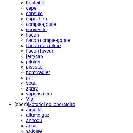
bouteille
cape
capsule
capuchon
compte-goutte
couvercle
flacon
flacon compte-goutte
flacon de culture
flacon laveur
jerrycan
pilulier
pissette
pommadier
pot
seau
spray
vaporisateur
Vial
(open)
Materiel de laboratoire
aiguille
allume gaz
anneau
anse
ardoise