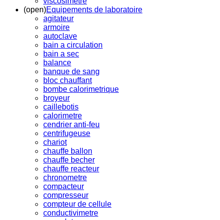
viscosimetre
(open)
Equipements de laboratoire
agitateur
armoire
autoclave
bain a circulation
bain a sec
balance
banque de sang
bloc chauffant
bombe calorimetrique
broyeur
caillebotis
calorimetre
cendrier anti-feu
centrifugeuse
chariot
chauffe ballon
chauffe becher
chauffe reacteur
chronometre
compacteur
compresseur
compteur de cellule
conductivimetre