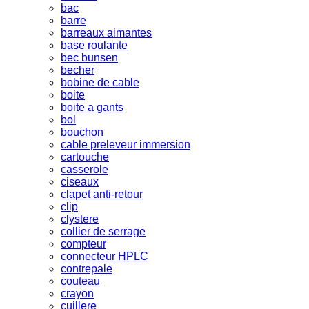
bac
barre
barreaux aimantes
base roulante
bec bunsen
becher
bobine de cable
boite
boite a gants
bol
bouchon
cable preleveur immersion
cartouche
casserole
ciseaux
clapet anti-retour
clip
clystere
collier de serrage
compteur
connecteur HPLC
contrepale
couteau
crayon
cuillere