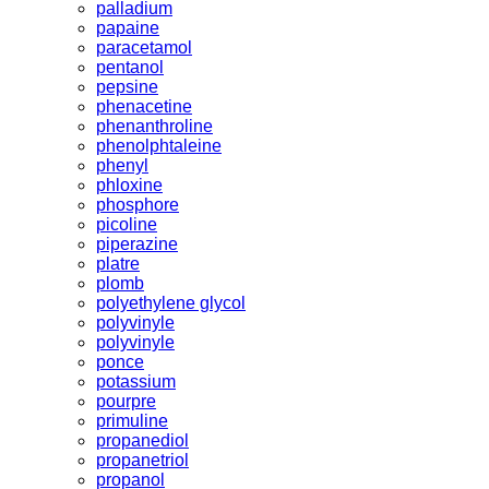
palladium
papaine
paracetamol
pentanol
pepsine
phenacetine
phenanthroline
phenolphtaleine
phenyl
phloxine
phosphore
picoline
piperazine
platre
plomb
polyethylene glycol
polyvinyle
polyvinyle
ponce
potassium
pourpre
primuline
propanediol
propanetriol
propanol