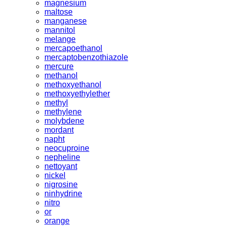
magnesium
maltose
manganese
mannitol
melange
mercapoethanol
mercaptobenzothiazole
mercure
methanol
methoxyethanol
methoxyethylether
methyl
methylene
molybdene
mordant
napht
neocuproine
nepheline
nettoyant
nickel
nigrosine
ninhydrine
nitro
or
orange