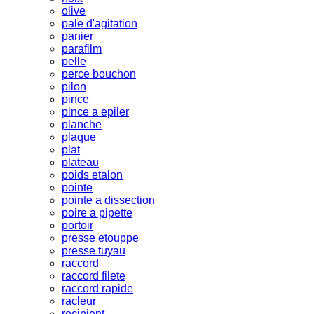
olive
pale d'agitation
panier
parafilm
pelle
perce bouchon
pilon
pince
pince a epiler
planche
plaque
plat
plateau
poids etalon
pointe
pointe a dissection
poire a pipette
portoir
presse etouppe
presse tuyau
raccord
raccord filete
raccord rapide
racleur
recipient