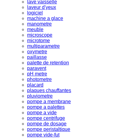
lave vaisselle
laveur d'yeux
logiciel
machine a glace
manometre
meuble
microscope
microtome
multiparametre
oxymetre
paillasse
palette de retention
paravent
pH metre
photometre
placard
plaques chauffantes
pluviometre
pompe a membrane
pompe a palettes
pompe a vide
pompe centrifuge
pompe de dosage
pompe peristaltique
pompe vide-fut