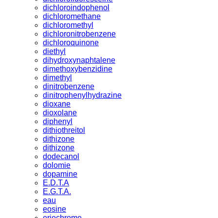
dichloroindophenol
dichloromethane
dichloromethyl
dichloronitrobenzene
dichloroquinone
diethyl
dihydroxynaphtalene
dimethoxybenzidine
dimethyl
dinitrobenzene
dinitrophenylhydrazine
dioxane
dioxolane
diphenyl
dithiothreitol
dithizone
dithizone
dodecanol
dolomie
dopamine
E.D.T.A
E.G.T.A.
eau
eosine
eriochrome