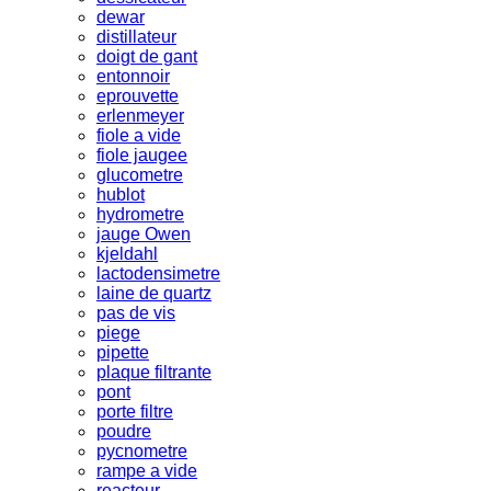
dewar
distillateur
doigt de gant
entonnoir
eprouvette
erlenmeyer
fiole a vide
fiole jaugee
glucometre
hublot
hydrometre
jauge Owen
kjeldahl
lactodensimetre
laine de quartz
pas de vis
piege
pipette
plaque filtrante
pont
porte filtre
poudre
pycnometre
rampe a vide
reacteur