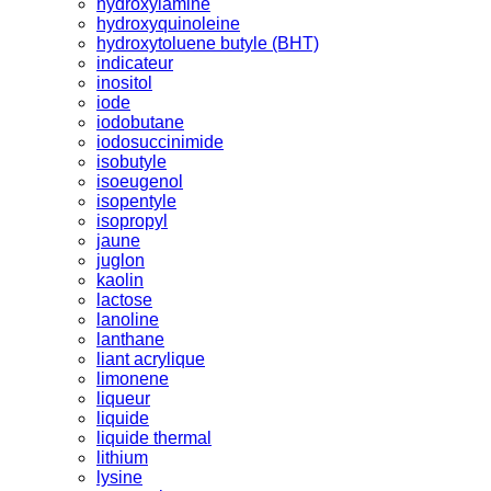
hydroxylamine
hydroxyquinoleine
hydroxytoluene butyle (BHT)
indicateur
inositol
iode
iodobutane
iodosuccinimide
isobutyle
isoeugenol
isopentyle
isopropyl
jaune
juglon
kaolin
lactose
lanoline
lanthane
liant acrylique
limonene
liqueur
liquide
liquide thermal
lithium
lysine