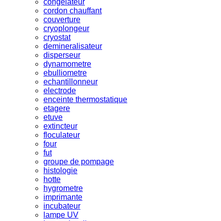
congelateur
cordon chauffant
couverture
cryoplongeur
cryostat
demineralisateur
disperseur
dynamometre
ebulliometre
echantillonneur
electrode
enceinte thermostatique
etagere
etuve
extincteur
floculateur
four
fut
groupe de pompage
histologie
hotte
hygrometre
imprimante
incubateur
lampe UV