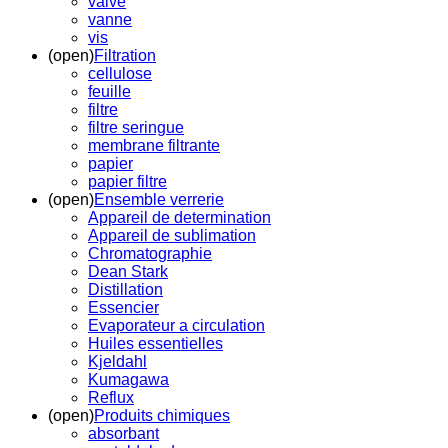
valve
vanne
vis
(open)
Filtration
cellulose
feuille
filtre
filtre seringue
membrane filtrante
papier
papier filtre
(open)
Ensemble verrerie
Appareil de determination
Appareil de sublimation
Chromatographie
Dean Stark
Distillation
Essencier
Evaporateur a circulation
Huiles essentielles
Kjeldahl
Kumagawa
Reflux
(open)
Produits chimiques
absorbant