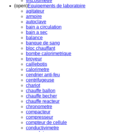
viscosimetre
(open)
Equipements de laboratoire
agitateur
armoire
autoclave
bain a circulation
bain a sec
balance
banque de sang
bloc chauffant
bombe calorimetrique
broyeur
caillebotis
calorimetre
cendrier anti-feu
centrifugeuse
chariot
chauffe ballon
chauffe becher
chauffe reacteur
chronometre
compacteur
compresseur
compteur de cellule
conductivimetre