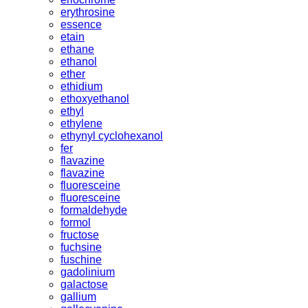
erythrosine
essence
etain
ethane
ethanol
ether
ethidium
ethoxyethanol
ethyl
ethylene
ethynyl cyclohexanol
fer
flavazine
flavazine
fluoresceine
fluoresceine
formaldehyde
formol
fructose
fuchsine
fuschine
gadolinium
galactose
gallium