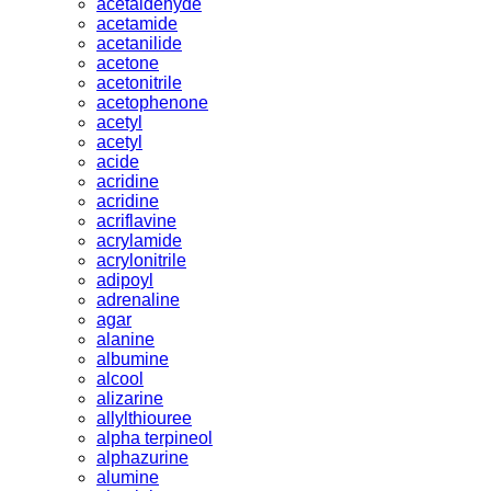
acetaldehyde
acetamide
acetanilide
acetone
acetonitrile
acetophenone
acetyl
acetyl
acide
acridine
acridine
acriflavine
acrylamide
acrylonitrile
adipoyl
adrenaline
agar
alanine
albumine
alcool
alizarine
allylthiouree
alpha terpineol
alphazurine
alumine