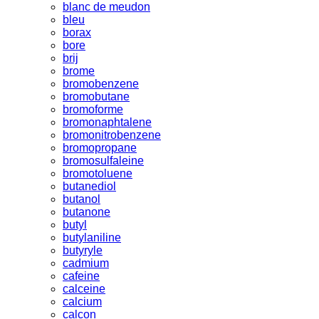
blanc de meudon
bleu
borax
bore
brij
brome
bromobenzene
bromobutane
bromoforme
bromonaphtalene
bromonitrobenzene
bromopropane
bromosulfaleine
bromotoluene
butanediol
butanol
butanone
butyl
butylaniline
butyryle
cadmium
cafeine
calceine
calcium
calcon