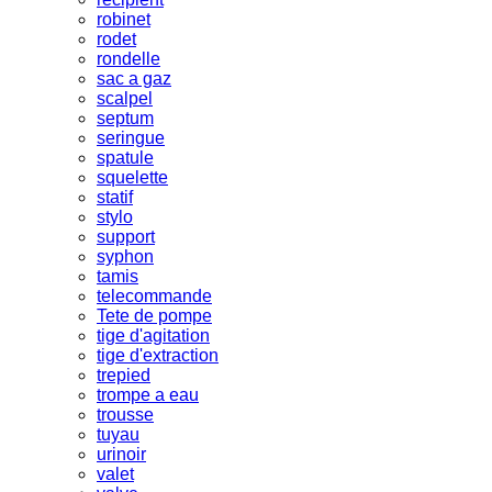
robinet
rodet
rondelle
sac a gaz
scalpel
septum
seringue
spatule
squelette
statif
stylo
support
syphon
tamis
telecommande
Tete de pompe
tige d'agitation
tige d'extraction
trepied
trompe a eau
trousse
tuyau
urinoir
valet