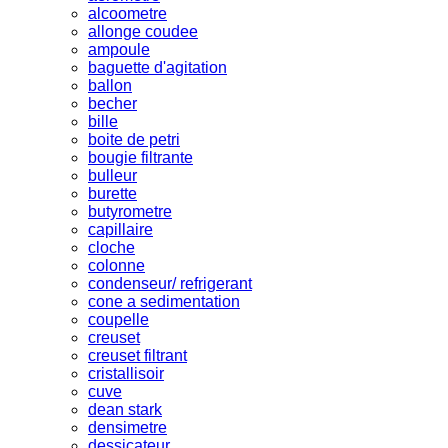
alcoometre
allonge coudee
ampoule
baguette d'agitation
ballon
becher
bille
boite de petri
bougie filtrante
bulleur
burette
butyrometre
capillaire
cloche
colonne
condenseur/ refrigerant
cone a sedimentation
coupelle
creuset
creuset filtrant
cristallisoir
cuve
dean stark
densimetre
dessicateur