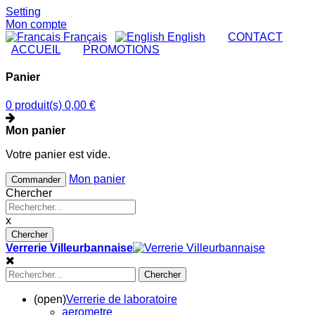
Setting
Mon compte
Français
English
|
CONTACT
|
ACCUEIL
|
PROMOTIONS
Panier
0 produit(s)
0,00 €
Mon panier
Votre panier est vide.
Mon panier
Commander
Chercher
x
Chercher
Verrerie Villeurbannaise
Chercher
(open)
Verrerie de laboratoire
aerometre