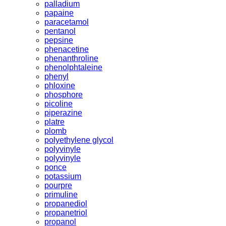
palladium
papaine
paracetamol
pentanol
pepsine
phenacetine
phenanthroline
phenolphtaleine
phenyl
phloxine
phosphore
picoline
piperazine
platre
plomb
polyethylene glycol
polyvinyle
polyvinyle
ponce
potassium
pourpre
primuline
propanediol
propanetriol
propanol