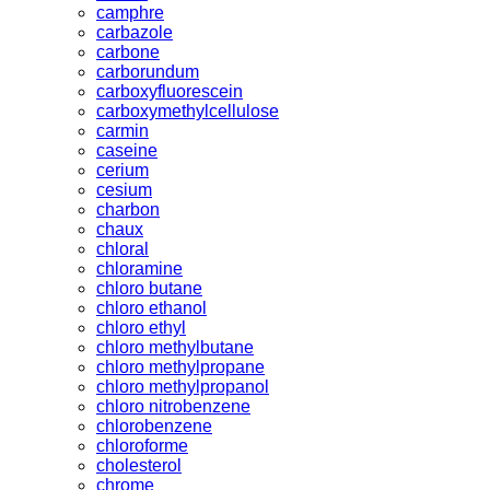
camphre
carbazole
carbone
carborundum
carboxyfluorescein
carboxymethylcellulose
carmin
caseine
cerium
cesium
charbon
chaux
chloral
chloramine
chloro butane
chloro ethanol
chloro ethyl
chloro methylbutane
chloro methylpropane
chloro methylpropanol
chloro nitrobenzene
chlorobenzene
chloroforme
cholesterol
chrome