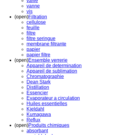
valve
vanne
vis
(open)
Filtration
cellulose
feuille
filtre
filtre seringue
membrane filtrante
papier
papier filtre
(open)
Ensemble verrerie
Appareil de determination
Appareil de sublimation
Chromatographie
Dean Stark
Distillation
Essencier
Evaporateur a circulation
Huiles essentielles
Kjeldahl
Kumagawa
Reflux
(open)
Produits chimiques
absorbant