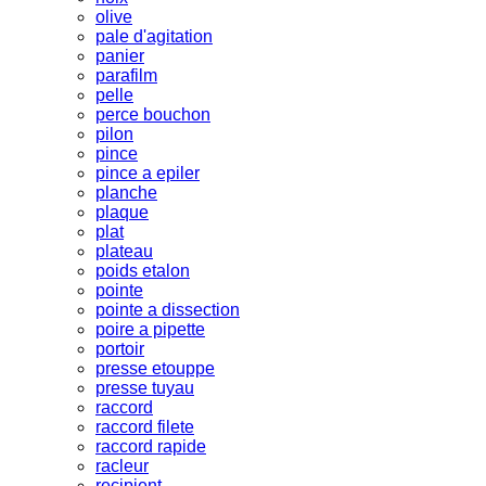
olive
pale d'agitation
panier
parafilm
pelle
perce bouchon
pilon
pince
pince a epiler
planche
plaque
plat
plateau
poids etalon
pointe
pointe a dissection
poire a pipette
portoir
presse etouppe
presse tuyau
raccord
raccord filete
raccord rapide
racleur
recipient