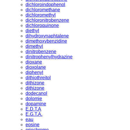
dichloroindophenol
dichloromethane
dichloromethyl
dichloronitrobenzene
dichloroquinone
diethyl
dihydroxynaphtalene
dimethoxybenzidine
dimethyl
dinitrobenzene
dinitrophenylhydrazine
dioxane
dioxolane
diphenyl
dithiothreitol
dithizone
dithizone
dodecanol
dolomie
dopamine
E.D.T.A
E.G.T.A.
eau
eosine
eriochrome