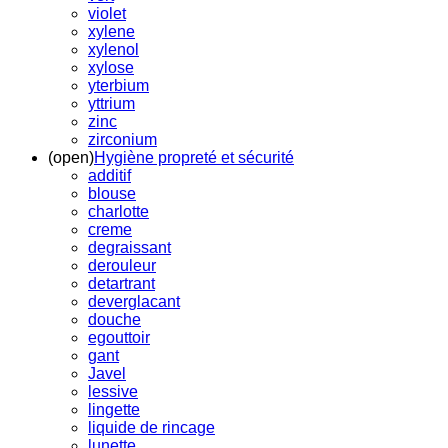
violet
xylene
xylenol
xylose
yterbium
yttrium
zinc
zirconium
(open)
Hygiène propreté et sécurité
additif
blouse
charlotte
creme
degraissant
derouleur
detartrant
deverglacant
douche
egouttoir
gant
Javel
lessive
lingette
liquide de rincage
lunette