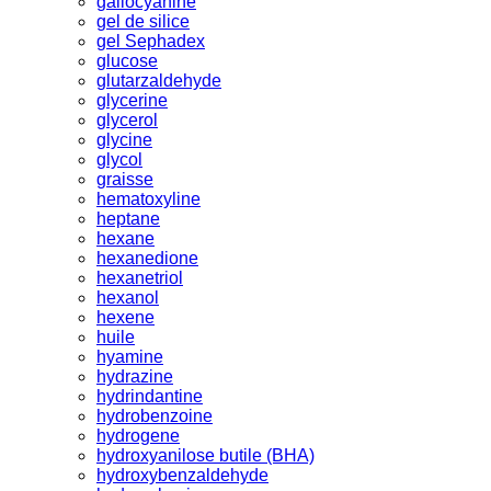
gallocyanine
gel de silice
gel Sephadex
glucose
glutarzaldehyde
glycerine
glycerol
glycine
glycol
graisse
hematoxyline
heptane
hexane
hexanedione
hexanetriol
hexanol
hexene
huile
hyamine
hydrazine
hydrindantine
hydrobenzoine
hydrogene
hydroxyanilose butile (BHA)
hydroxybenzaldehyde