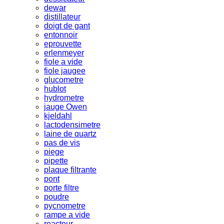
dewar
distillateur
doigt de gant
entonnoir
eprouvette
erlenmeyer
fiole a vide
fiole jaugee
glucometre
hublot
hydrometre
jauge Owen
kjeldahl
lactodensimetre
laine de quartz
pas de vis
piege
pipette
plaque filtrante
pont
porte filtre
poudre
pycnometre
rampe a vide
reacteur