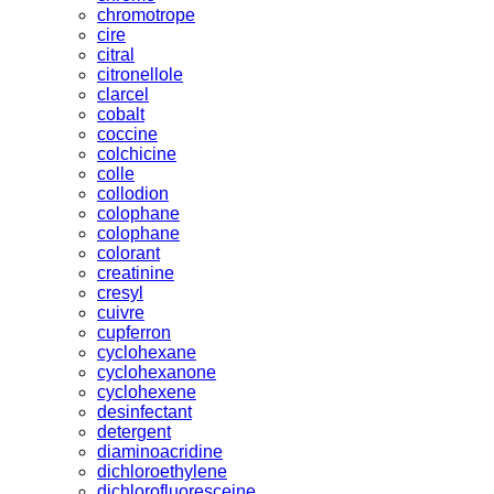
chromotrope
cire
citral
citronellole
clarcel
cobalt
coccine
colchicine
colle
collodion
colophane
colophane
colorant
creatinine
cresyl
cuivre
cupferron
cyclohexane
cyclohexanone
cyclohexene
desinfectant
detergent
diaminoacridine
dichloroethylene
dichlorofluoresceine