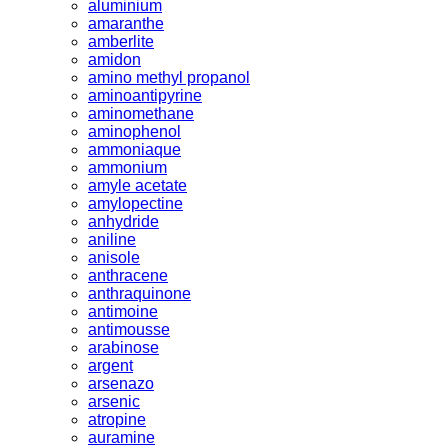
aluminium
amaranthe
amberlite
amidon
amino methyl propanol
aminoantipyrine
aminomethane
aminophenol
ammoniaque
ammonium
amyle acetate
amylopectine
anhydride
aniline
anisole
anthracene
anthraquinone
antimoine
antimousse
arabinose
argent
arsenazo
arsenic
atropine
auramine