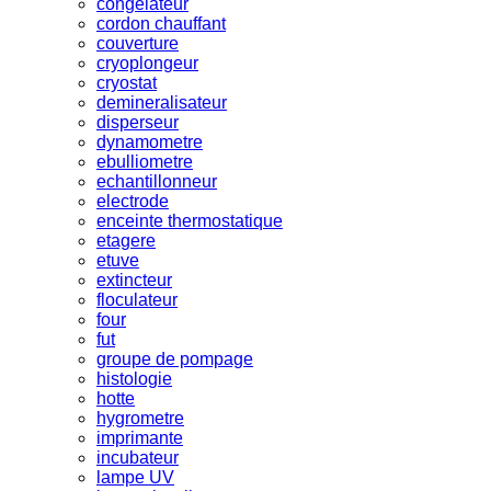
congelateur
cordon chauffant
couverture
cryoplongeur
cryostat
demineralisateur
disperseur
dynamometre
ebulliometre
echantillonneur
electrode
enceinte thermostatique
etagere
etuve
extincteur
floculateur
four
fut
groupe de pompage
histologie
hotte
hygrometre
imprimante
incubateur
lampe UV