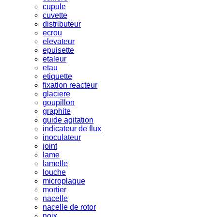
cupule
cuvette
distributeur
ecrou
elevateur
epuisette
etaleur
etau
etiquette
fixation reacteur
glaciere
goupillon
graphite
guide agitation
indicateur de flux
inoculateur
joint
lame
lamelle
louche
microplaque
mortier
nacelle
nacelle de rotor
noix