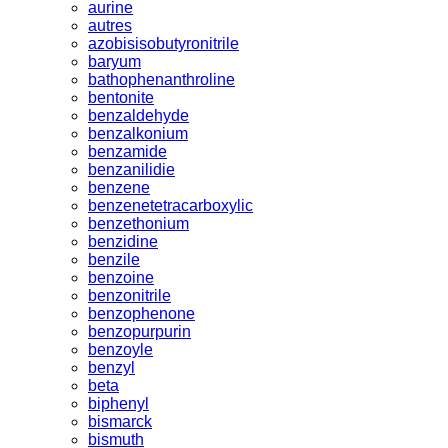
aurine
autres
azobisisobutyronitrile
baryum
bathophenanthroline
bentonite
benzaldehyde
benzalkonium
benzamide
benzanilidie
benzene
benzenetetracarboxylic
benzethonium
benzidine
benzile
benzoine
benzonitrile
benzophenone
benzopurpurin
benzoyle
benzyl
beta
biphenyl
bismarck
bismuth