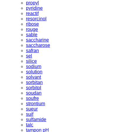
propyl
pyridine
reactif
resorcinol
ribose
rouge
sable
saccharine
saccharose
safran
sel
silice
sodium
solution
solvant
sorbitan
sorbitol
soudan
soufre
strontium
sueur
suif
sulfamide
talc
tampon pH