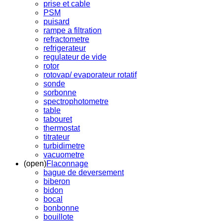
prise et cable
PSM
puisard
rampe a filtration
refractometre
refrigerateur
regulateur de vide
rotor
rotovap/ evaporateur rotatif
sonde
sorbonne
spectrophotometre
table
tabouret
thermostat
titrateur
turbidimetre
vacuometre
(open)
Flaconnage
bague de deversement
biberon
bidon
bocal
bonbonne
bouillote