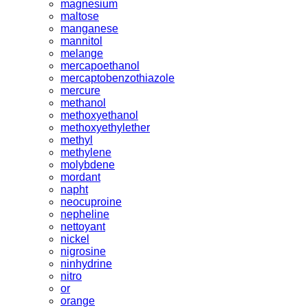
magnesium
maltose
manganese
mannitol
melange
mercapoethanol
mercaptobenzothiazole
mercure
methanol
methoxyethanol
methoxyethylether
methyl
methylene
molybdene
mordant
napht
neocuproine
nepheline
nettoyant
nickel
nigrosine
ninhydrine
nitro
or
orange