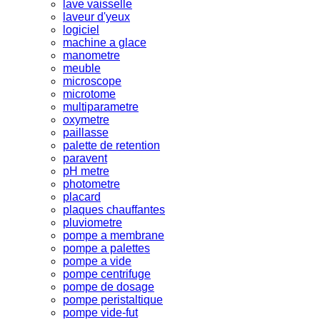
lave vaisselle
laveur d'yeux
logiciel
machine a glace
manometre
meuble
microscope
microtome
multiparametre
oxymetre
paillasse
palette de retention
paravent
pH metre
photometre
placard
plaques chauffantes
pluviometre
pompe a membrane
pompe a palettes
pompe a vide
pompe centrifuge
pompe de dosage
pompe peristaltique
pompe vide-fut