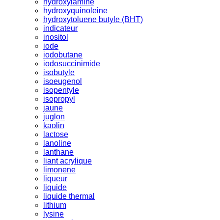
hydroxylamine
hydroxyquinoleine
hydroxytoluene butyle (BHT)
indicateur
inositol
iode
iodobutane
iodosuccinimide
isobutyle
isoeugenol
isopentyle
isopropyl
jaune
juglon
kaolin
lactose
lanoline
lanthane
liant acrylique
limonene
liqueur
liquide
liquide thermal
lithium
lysine