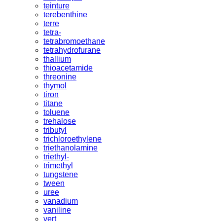
teinture
terebenthine
terre
tetra-
tetrabromoethane
tetrahydrofurane
thallium
thioacetamide
threonine
thymol
tiron
titane
toluene
trehalose
tributyl
trichloroethylene
triethanolamine
triethyl-
trimethyl
tungstene
tween
uree
vanadium
vaniline
vert