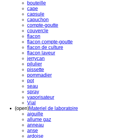
bouteille
cape
capsule
capuchon
compte-goutte
couvercle
flacon
flacon compte-goutte
flacon de culture
flacon laveur
jerrycan
pilulier
pissette
pommadier
pot
seau
spray
vaporisateur
Vial
(open)
Materiel de laboratoire
aiguille
allume gaz
anneau
anse
ardoise