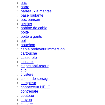
bac
barre
barreaux aimantes
base roulante
bec bunsen
becher
bobine de cable
boite
boite a gants
bol
bouchon
cable preleveur immersion
cartouche
casserole
ciseaux
clapet anti-retour
clip
clystere
collier de serrage
compteur
connecteur HPLC
contrepale
couteau
crayon
cuillere