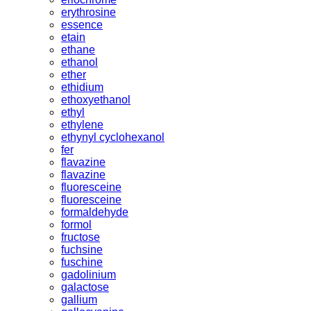
erythrosine
essence
etain
ethane
ethanol
ether
ethidium
ethoxyethanol
ethyl
ethylene
ethynyl cyclohexanol
fer
flavazine
flavazine
fluoresceine
fluoresceine
formaldehyde
formol
fructose
fuchsine
fuschine
gadolinium
galactose
gallium