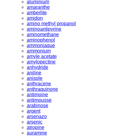
aluminium
amaranthe
amberlite
amidon
amino methyl propanol
aminoantipyrine
aminomethane
aminophenol
ammoniaque
ammonium
amyle acetate
amylopectine
anhydride
aniline
anisole
anthracene
anthraquinone
antimoine
antimousse
arabinose
argent
arsenazo
arsenic
atropine
auramine