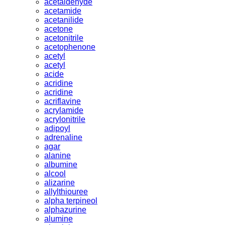
acetaldehyde
acetamide
acetanilide
acetone
acetonitrile
acetophenone
acetyl
acetyl
acide
acridine
acridine
acriflavine
acrylamide
acrylonitrile
adipoyl
adrenaline
agar
alanine
albumine
alcool
alizarine
allylthiouree
alpha terpineol
alphazurine
alumine