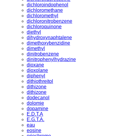
dichloroindophenol
dichloromethane
dichloromethyl
dichloronitrobenzene
dichloroquinone
diethyl
dihydroxynaphtalene
dimethoxybenzidine
dimethyl
dinitrobenzene
dinitrophenylhydrazine
dioxane
dioxolane
diphenyl
dithiothreitol
dithizone
dithizone
dodecanol
dolomie
dopamine
E.D.T.A
E.G.T.A.
eau
eosine
eriochrome