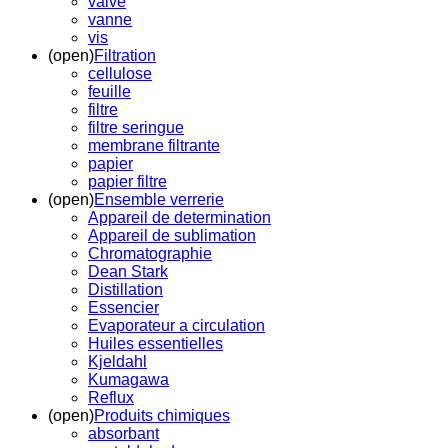
valve
vanne
vis
(open)
Filtration
cellulose
feuille
filtre
filtre seringue
membrane filtrante
papier
papier filtre
(open)
Ensemble verrerie
Appareil de determination
Appareil de sublimation
Chromatographie
Dean Stark
Distillation
Essencier
Evaporateur a circulation
Huiles essentielles
Kjeldahl
Kumagawa
Reflux
(open)
Produits chimiques
absorbant