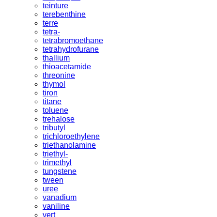
teinture
terebenthine
terre
tetra-
tetrabromoethane
tetrahydrofurane
thallium
thioacetamide
threonine
thymol
tiron
titane
toluene
trehalose
tributyl
trichloroethylene
triethanolamine
triethyl-
trimethyl
tungstene
tween
uree
vanadium
vaniline
vert