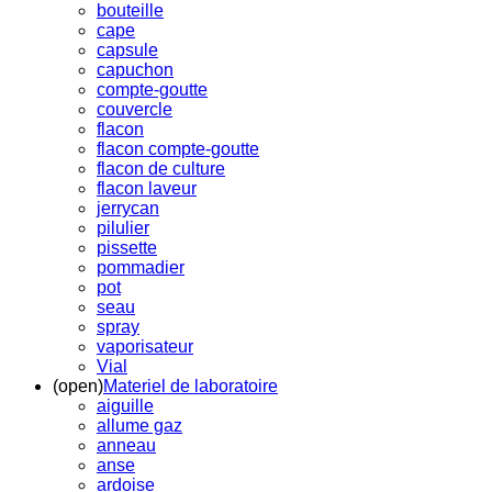
bouteille
cape
capsule
capuchon
compte-goutte
couvercle
flacon
flacon compte-goutte
flacon de culture
flacon laveur
jerrycan
pilulier
pissette
pommadier
pot
seau
spray
vaporisateur
Vial
(open)
Materiel de laboratoire
aiguille
allume gaz
anneau
anse
ardoise