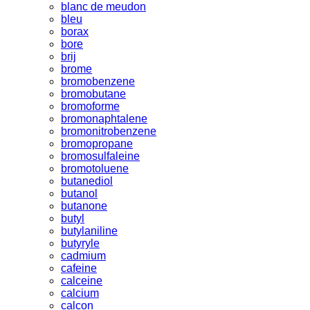
blanc de meudon
bleu
borax
bore
brij
brome
bromobenzene
bromobutane
bromoforme
bromonaphtalene
bromonitrobenzene
bromopropane
bromosulfaleine
bromotoluene
butanediol
butanol
butanone
butyl
butylaniline
butyryle
cadmium
cafeine
calceine
calcium
calcon