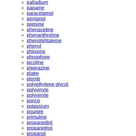
palladium
papaine
paracetamol
pentanol
pepsine
phenacetine
phenanthroline
phenolphtaleine
phenyl
phloxine
phosphore
picoline
piperazine
platre
plomb
polyethylene glycol
polyvinyle
polyvinyle
ponce
potassium
pourpre
primuline
propanediol
propanetriol
propanol