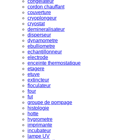
congelateur
cordon chauffant
couverture
cryoplongeur
cryostat
demineralisateur
disperseur
dynamometre
ebulliometre
echantillonneur
electrode
enceinte thermostatique
etagere
etuve
extincteur
floculateur
four
fut
groupe de pompage
histologie
hotte
hygrometre
imprimante
incubateur
lampe UV