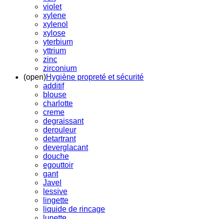
violet
xylene
xylenol
xylose
yterbium
yttrium
zinc
zirconium
(open)
Hygiène propreté et sécurité
additif
blouse
charlotte
creme
degraissant
derouleur
detartrant
deverglacant
douche
egouttoir
gant
Javel
lessive
lingette
liquide de rincage
lunette