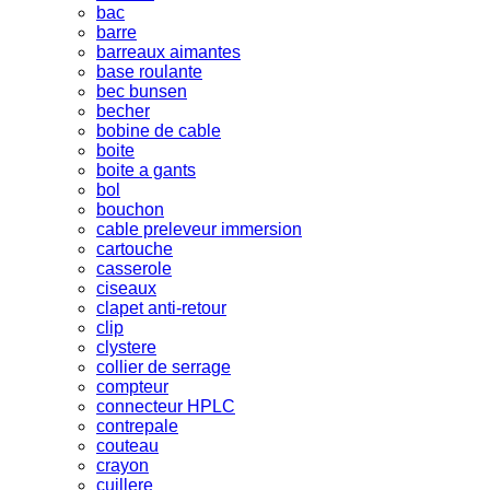
bac
barre
barreaux aimantes
base roulante
bec bunsen
becher
bobine de cable
boite
boite a gants
bol
bouchon
cable preleveur immersion
cartouche
casserole
ciseaux
clapet anti-retour
clip
clystere
collier de serrage
compteur
connecteur HPLC
contrepale
couteau
crayon
cuillere