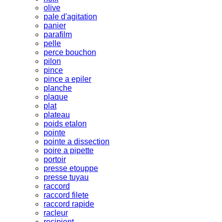
olive
pale d'agitation
panier
parafilm
pelle
perce bouchon
pilon
pince
pince a epiler
planche
plaque
plat
plateau
poids etalon
pointe
pointe a dissection
poire a pipette
portoir
presse etouppe
presse tuyau
raccord
raccord filete
raccord rapide
racleur
recipient