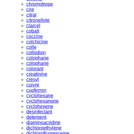
chromotrope
cire
citral
citronellole
clarcel
cobalt
coccine
colchicine
colle
collodion
colophane
colophane
colorant
creatinine
cresyl
cuivre
cupferron
cyclohexane
cyclohexanone
cyclohexene
desinfectant
detergent
diaminoacridine
dichloroethylene
dichlorofluoresceine