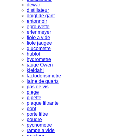
dewar
distillateur
doigt de gant
entonnoir
eprouvette
erlenmeyer
fiole a vide
fiole jaugee
glucometre
hublot
hydrometre
jauge Owen
kjeldahl
lactodensimetre
laine de quartz
pas de vis
piege
pipette
plaque filtrante
pont
porte filtre
poudre
pycnometre
rampe a vide
reacteur