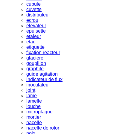
cupule
cuvette
distributeur
ecrou
elevateur
epuisette
etaleur
etau
etiquette
fixation reacteur
glaciere
goupillon
graphite
guide agitation
indicateur de flux
inoculateur
joint
lame
lamelle
louche
microplaque
mortier
nacelle
nacelle de rotor
noix