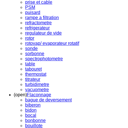
prise et cable
PSM
puisard
rampe a filtration
refractometre
refrigerateur
regulateur de vide
rotor
rotovap/ evaporateur rotatif
sonde
sorbonne
spectrophotometre
table
tabouret
thermostat
titrateur
turbidimetre
vacuometre
(open)
Flaconnage
bague de deversement
biberon
bidon
bocal
bonbonne
bouillote