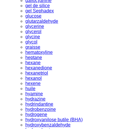
gallocyanine
gel de silice
gel Sephadex
glucose
glutarzaldehyde
glycerine
glycerol
glycine
glycol
graisse
hematoxyline
heptane
hexane
hexanedione
hexanetriol
hexanol
hexene
huile
hyamine
hydrazine
hydrindantine
hydrobenzoine
hydrogene
hydroxyanilose butile (BHA)
hydroxybenzaldehyde