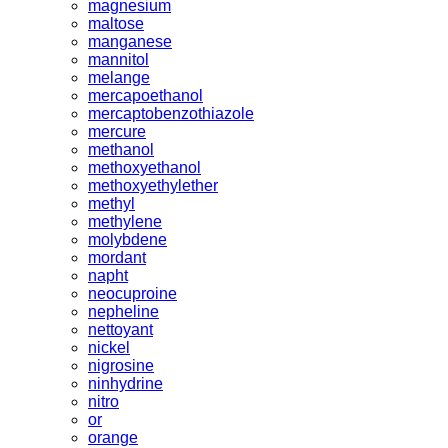
magnesium
maltose
manganese
mannitol
melange
mercapoethanol
mercaptobenzothiazole
mercure
methanol
methoxyethanol
methoxyethylether
methyl
methylene
molybdene
mordant
napht
neocuproine
nepheline
nettoyant
nickel
nigrosine
ninhydrine
nitro
or
orange