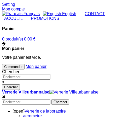
Setting
Mon compte
Français
English
|
CONTACT
|
ACCUEIL
|
PROMOTIONS
Panier
0 produit(s)
0,00 €
Mon panier
Votre panier est vide.
Mon panier
Commander
Chercher
x
Chercher
Verrerie Villeurbannaise
Chercher
(open)
Verrerie de laboratoire
aerometre