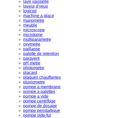
lave vaisselle
laveur d'yeux
logiciel
machine a glace
manometre
meuble
microscope
microtome
multiparametre
oxymetre
paillasse
palette de retention
paravent
pH metre
photometre
placard
plaques chauffantes
pluviometre
pompe a membrane
pompe a palettes
pompe a vide
pompe centrifuge
pompe de dosage
pompe peristaltique
pompe vide-fut