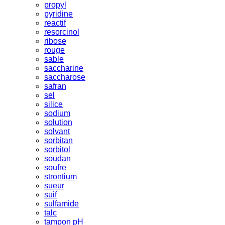
propyl
pyridine
reactif
resorcinol
ribose
rouge
sable
saccharine
saccharose
safran
sel
silice
sodium
solution
solvant
sorbitan
sorbitol
soudan
soufre
strontium
sueur
suif
sulfamide
talc
tampon pH