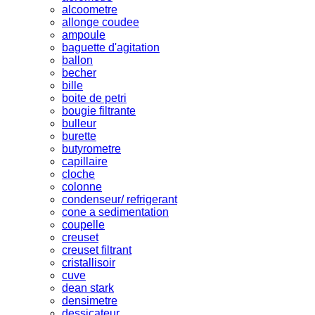
alcoometre
allonge coudee
ampoule
baguette d'agitation
ballon
becher
bille
boite de petri
bougie filtrante
bulleur
burette
butyrometre
capillaire
cloche
colonne
condenseur/ refrigerant
cone a sedimentation
coupelle
creuset
creuset filtrant
cristallisoir
cuve
dean stark
densimetre
dessicateur