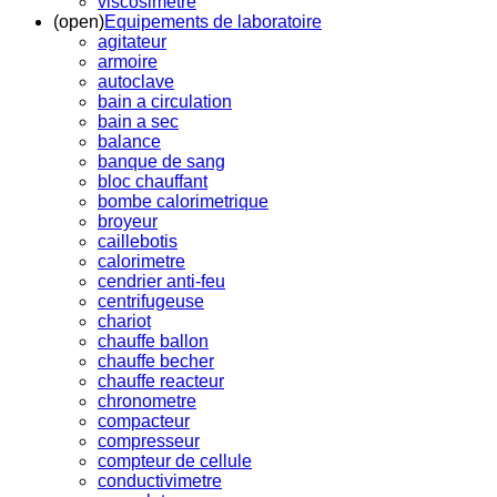
viscosimetre
(open)
Equipements de laboratoire
agitateur
armoire
autoclave
bain a circulation
bain a sec
balance
banque de sang
bloc chauffant
bombe calorimetrique
broyeur
caillebotis
calorimetre
cendrier anti-feu
centrifugeuse
chariot
chauffe ballon
chauffe becher
chauffe reacteur
chronometre
compacteur
compresseur
compteur de cellule
conductivimetre