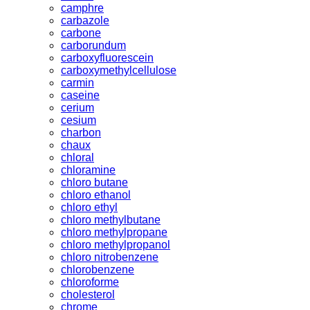
camphre
carbazole
carbone
carborundum
carboxyfluorescein
carboxymethylcellulose
carmin
caseine
cerium
cesium
charbon
chaux
chloral
chloramine
chloro butane
chloro ethanol
chloro ethyl
chloro methylbutane
chloro methylpropane
chloro methylpropanol
chloro nitrobenzene
chlorobenzene
chloroforme
cholesterol
chrome