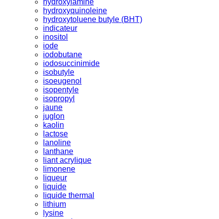
hydroxylamine
hydroxyquinoleine
hydroxytoluene butyle (BHT)
indicateur
inositol
iode
iodobutane
iodosuccinimide
isobutyle
isoeugenol
isopentyle
isopropyl
jaune
juglon
kaolin
lactose
lanoline
lanthane
liant acrylique
limonene
liqueur
liquide
liquide thermal
lithium
lysine