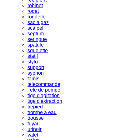
robinet
rodet
rondelle
sac a gaz
scalpel
septum
seringue
spatule
squelette
statif
stylo
support
syphon
tamis
telecommande
Tete de pompe
tige d'agitation
tige d'extraction
trepied
trompe a eau
trousse
tuyau
urinoir
valet