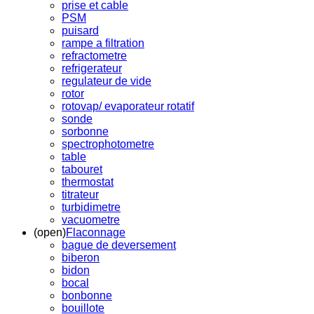
prise et cable
PSM
puisard
rampe a filtration
refractometre
refrigerateur
regulateur de vide
rotor
rotovap/ evaporateur rotatif
sonde
sorbonne
spectrophotometre
table
tabouret
thermostat
titrateur
turbidimetre
vacuometre
(open)
Flaconnage
bague de deversement
biberon
bidon
bocal
bonbonne
bouillote