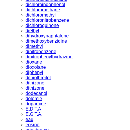
dichloroindophenol
dichloromethane
dichloromethyl
dichloronitrobenzene
dichloroquinone
diethyl
dihydroxynaphtalene
dimethoxybenzidine
dimethyl
dinitrobenzene
dinitrophenylhydrazine
dioxane
dioxolane
diphenyl
dithiothreitol
dithizone
dithizone
dodecanol
dolomie
dopamine
E.D.T.A
E.G.T.A.
eau
eosine
eriochrome