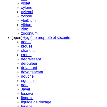
violet
xylene
xylenol
xylose
yterbium
yttrium
zinc
zirconium
(open)
Hygiène propreté et sécurité
additif
blouse
charlotte
creme
degraissant
derouleur
detartrant
deverglacant
douche
egouttoir
gant
Javel
lessive
lingette
liquide de rincage
lunette