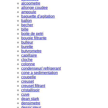
alcoometre
allonge coudee
ampoule
baguette d'agitation
ballon
becher
bille
boite de petri
bougie filtrante
bulleur
burette
butyrometre
capillaire
cloche
colonne
condenseur/ refrigerant
cone a sedimentation
coupelle
creuset
creuset filtrant
cristallisoir
cuve
dean stark
densimetre
dessicateur