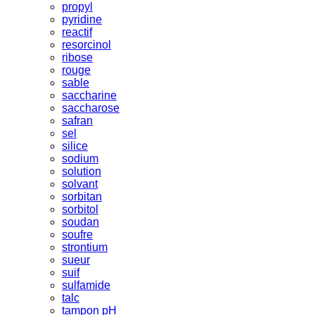
propyl
pyridine
reactif
resorcinol
ribose
rouge
sable
saccharine
saccharose
safran
sel
silice
sodium
solution
solvant
sorbitan
sorbitol
soudan
soufre
strontium
sueur
suif
sulfamide
talc
tampon pH