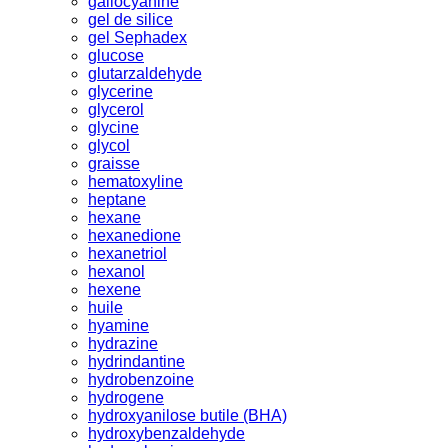
gallocyanine
gel de silice
gel Sephadex
glucose
glutarzaldehyde
glycerine
glycerol
glycine
glycol
graisse
hematoxyline
heptane
hexane
hexanedione
hexanetriol
hexanol
hexene
huile
hyamine
hydrazine
hydrindantine
hydrobenzoine
hydrogene
hydroxyanilose butile (BHA)
hydroxybenzaldehyde