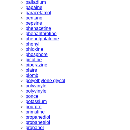
palladium
papaine
paracetamol
pentanol
pepsine
phenacetine
phenanthroline
phenolphtaleine
phenyl
phloxine
phosphore
picoline
piperazine
platre
plomb
polyethylene glycol
polyvinyle
polyvinyle
ponce
potassium
pourpre
primuline
propanediol
propanetriol
propanol