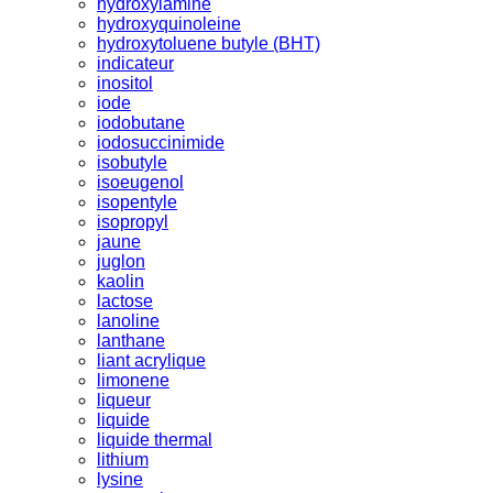
hydroxylamine
hydroxyquinoleine
hydroxytoluene butyle (BHT)
indicateur
inositol
iode
iodobutane
iodosuccinimide
isobutyle
isoeugenol
isopentyle
isopropyl
jaune
juglon
kaolin
lactose
lanoline
lanthane
liant acrylique
limonene
liqueur
liquide
liquide thermal
lithium
lysine