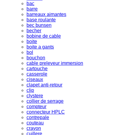
bac
barre
barreaux aimantes
base roulante
bec bunsen
becher
bobine de cable
boite
boite a gants
bol
bouchon
cable preleveur immersion
cartouche
casserole
ciseaux
clapet anti-retour
clip
clystere
collier de serrage
compteur
connecteur HPLC
contrepale
couteau
crayon
cuillere