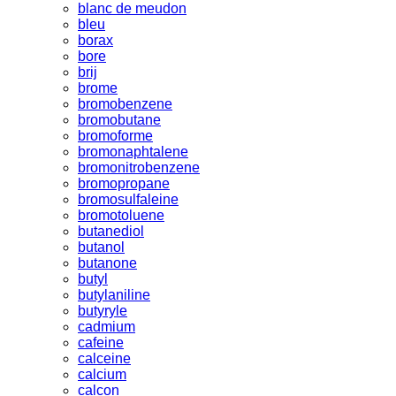
blanc de meudon
bleu
borax
bore
brij
brome
bromobenzene
bromobutane
bromoforme
bromonaphtalene
bromonitrobenzene
bromopropane
bromosulfaleine
bromotoluene
butanediol
butanol
butanone
butyl
butylaniline
butyryle
cadmium
cafeine
calceine
calcium
calcon