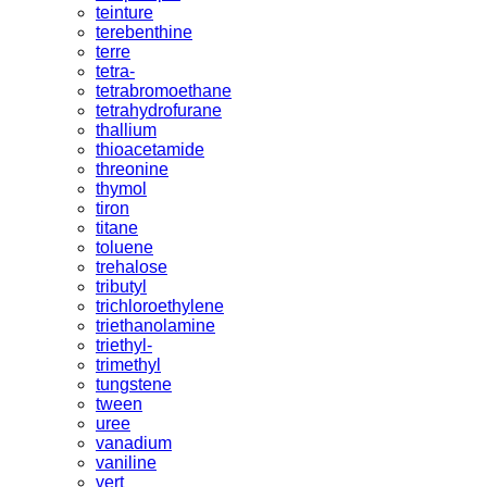
teinture
terebenthine
terre
tetra-
tetrabromoethane
tetrahydrofurane
thallium
thioacetamide
threonine
thymol
tiron
titane
toluene
trehalose
tributyl
trichloroethylene
triethanolamine
triethyl-
trimethyl
tungstene
tween
uree
vanadium
vaniline
vert