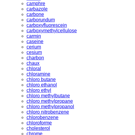
camphre
carbazole
carbone
carborundum
carboxyfluorescein
carboxymethylcellulose
carmin
caseine
cerium
cesium
charbon
chaux
chloral
chloramine
chloro butane
chloro ethanol
chloro ethyl
chloro methylbutane
chloro methylpropane
chloro methylpropanol
chloro nitrobenzene
chlorobenzene
chloroforme
cholesterol
chrome