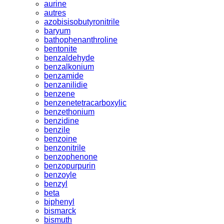
aurine
autres
azobisisobutyronitrile
baryum
bathophenanthroline
bentonite
benzaldehyde
benzalkonium
benzamide
benzanilidie
benzene
benzenetetracarboxylic
benzethonium
benzidine
benzile
benzoine
benzonitrile
benzophenone
benzopurpurin
benzoyle
benzyl
beta
biphenyl
bismarck
bismuth