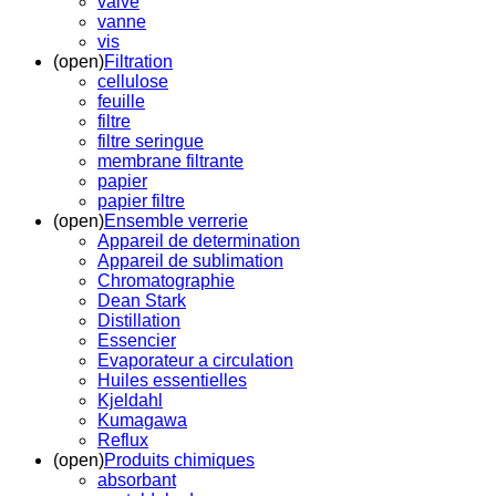
valve
vanne
vis
(open)
Filtration
cellulose
feuille
filtre
filtre seringue
membrane filtrante
papier
papier filtre
(open)
Ensemble verrerie
Appareil de determination
Appareil de sublimation
Chromatographie
Dean Stark
Distillation
Essencier
Evaporateur a circulation
Huiles essentielles
Kjeldahl
Kumagawa
Reflux
(open)
Produits chimiques
absorbant