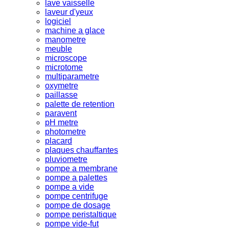
lave vaisselle
laveur d'yeux
logiciel
machine a glace
manometre
meuble
microscope
microtome
multiparametre
oxymetre
paillasse
palette de retention
paravent
pH metre
photometre
placard
plaques chauffantes
pluviometre
pompe a membrane
pompe a palettes
pompe a vide
pompe centrifuge
pompe de dosage
pompe peristaltique
pompe vide-fut