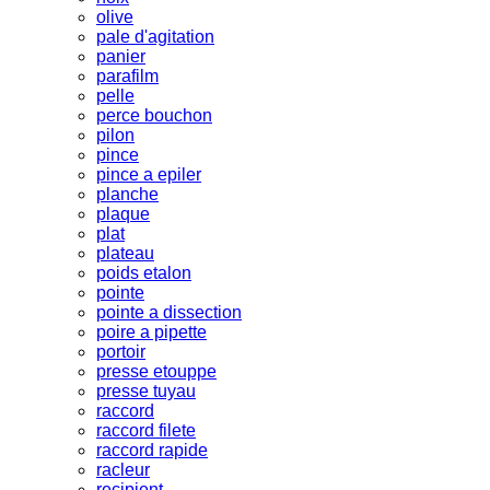
olive
pale d'agitation
panier
parafilm
pelle
perce bouchon
pilon
pince
pince a epiler
planche
plaque
plat
plateau
poids etalon
pointe
pointe a dissection
poire a pipette
portoir
presse etouppe
presse tuyau
raccord
raccord filete
raccord rapide
racleur
recipient