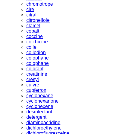
chromotrope
cire
citral
citronellole
clarcel
cobalt
coccine
colchicine
colle
collodion
colophane
colophane
colorant
creatinine
cresyl
cuivre
cupferron
cyclohexane
cyclohexanone
cyclohexene
desinfectant
detergent
diaminoacridine
dichloroethylene
dichlorofluoresceine