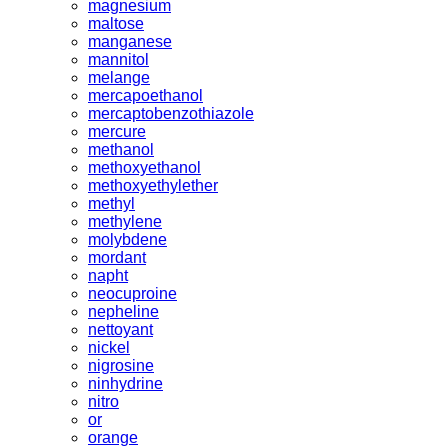
magnesium
maltose
manganese
mannitol
melange
mercapoethanol
mercaptobenzothiazole
mercure
methanol
methoxyethanol
methoxyethylether
methyl
methylene
molybdene
mordant
napht
neocuproine
nepheline
nettoyant
nickel
nigrosine
ninhydrine
nitro
or
orange