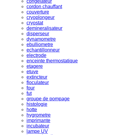
congelateur
cordon chauffant
couverture
cryoplongeur
cryostat
demineralisateur
disperseur
dynamometre
ebulliometre
echantillonneur
electrode
enceinte thermostatique
etagere
etuve
extincteur
floculateur
four
fut
groupe de pompage
histologie
hotte
hygrometre
imprimante
incubateur
lampe UV