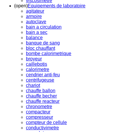
viscosimetre
(open)
Equipements de laboratoire
agitateur
armoire
autoclave
bain a circulation
bain a sec
balance
banque de sang
bloc chauffant
bombe calorimetrique
broyeur
caillebotis
calorimetre
cendrier anti-feu
centrifugeuse
chariot
chauffe ballon
chauffe becher
chauffe reacteur
chronometre
compacteur
compresseur
compteur de cellule
conductivimetre