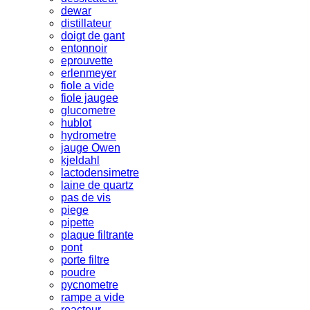
dewar
distillateur
doigt de gant
entonnoir
eprouvette
erlenmeyer
fiole a vide
fiole jaugee
glucometre
hublot
hydrometre
jauge Owen
kjeldahl
lactodensimetre
laine de quartz
pas de vis
piege
pipette
plaque filtrante
pont
porte filtre
poudre
pycnometre
rampe a vide
reacteur