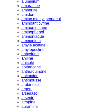
aluminium
amaranthe
amberlite
amidon
amino methyl propanol
aminoantipyrine
aminomethane
aminophenol
ammoniaque
ammonium
amyle acetate
amylopectine
anhydride
aniline
anisole
anthracene
anthraquinone
antimoine
antimousse
arabinose
argent
arsenazo
arsenic
atropine
auramine