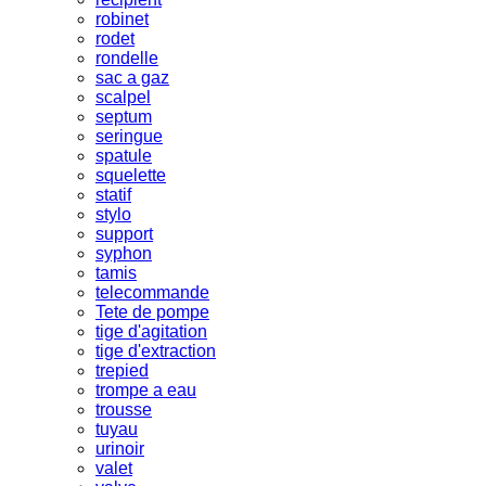
robinet
rodet
rondelle
sac a gaz
scalpel
septum
seringue
spatule
squelette
statif
stylo
support
syphon
tamis
telecommande
Tete de pompe
tige d'agitation
tige d'extraction
trepied
trompe a eau
trousse
tuyau
urinoir
valet