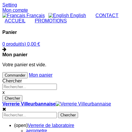
Setting
Mon compte
Français
English
|
CONTACT
|
ACCUEIL
|
PROMOTIONS
Panier
0 produit(s)
0,00 €
Mon panier
Votre panier est vide.
Mon panier
Commander
Chercher
x
Chercher
Verrerie Villeurbannaise
Chercher
(open)
Verrerie de laboratoire
aerometre