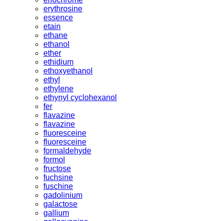
erythrosine
essence
etain
ethane
ethanol
ether
ethidium
ethoxyethanol
ethyl
ethylene
ethynyl cyclohexanol
fer
flavazine
flavazine
fluoresceine
fluoresceine
formaldehyde
formol
fructose
fuchsine
fuschine
gadolinium
galactose
gallium