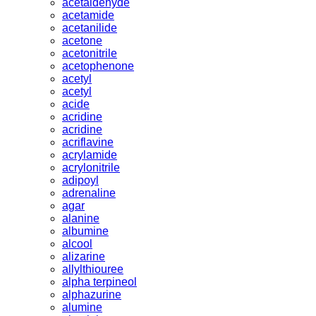
acetaldehyde
acetamide
acetanilide
acetone
acetonitrile
acetophenone
acetyl
acetyl
acide
acridine
acridine
acriflavine
acrylamide
acrylonitrile
adipoyl
adrenaline
agar
alanine
albumine
alcool
alizarine
allylthiouree
alpha terpineol
alphazurine
alumine