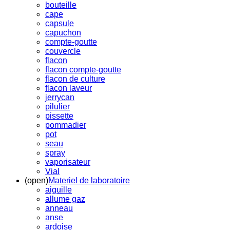
bouteille
cape
capsule
capuchon
compte-goutte
couvercle
flacon
flacon compte-goutte
flacon de culture
flacon laveur
jerrycan
pilulier
pissette
pommadier
pot
seau
spray
vaporisateur
Vial
(open)
Materiel de laboratoire
aiguille
allume gaz
anneau
anse
ardoise