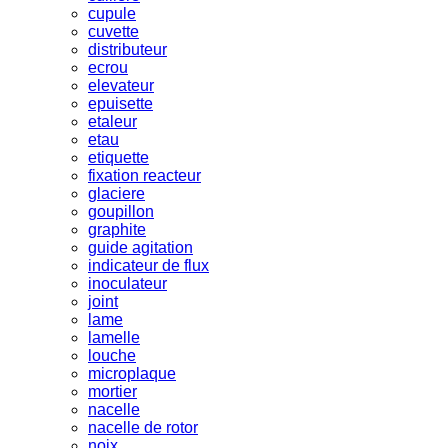
cupule
cuvette
distributeur
ecrou
elevateur
epuisette
etaleur
etau
etiquette
fixation reacteur
glaciere
goupillon
graphite
guide agitation
indicateur de flux
inoculateur
joint
lame
lamelle
louche
microplaque
mortier
nacelle
nacelle de rotor
noix