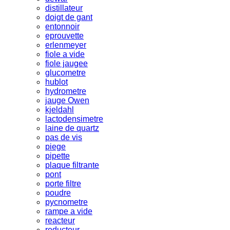
distillateur
doigt de gant
entonnoir
eprouvette
erlenmeyer
fiole a vide
fiole jaugee
glucometre
hublot
hydrometre
jauge Owen
kjeldahl
lactodensimetre
laine de quartz
pas de vis
piege
pipette
plaque filtrante
pont
porte filtre
poudre
pycnometre
rampe a vide
reacteur
reducteur