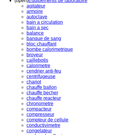
(open)
Equipements de laboratoire
agitateur
armoire
autoclave
bain a circulation
bain a sec
balance
banque de sang
bloc chauffant
bombe calorimetrique
broyeur
caillebotis
calorimetre
cendrier anti-feu
centrifugeuse
chariot
chauffe ballon
chauffe becher
chauffe reacteur
chronometre
compacteur
compresseur
compteur de cellule
conductivimetre
congelateur