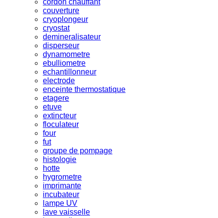
cordon chauffant
couverture
cryoplongeur
cryostat
demineralisateur
disperseur
dynamometre
ebulliometre
echantillonneur
electrode
enceinte thermostatique
etagere
etuve
extincteur
floculateur
four
fut
groupe de pompage
histologie
hotte
hygrometre
imprimante
incubateur
lampe UV
lave vaisselle