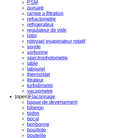
PSM
puisard
rampe a filtration
refractometre
refrigerateur
regulateur de vide
rotor
rotovap/ evaporateur rotatif
sonde
sorbonne
spectrophotometre
table
tabouret
thermostat
titrateur
turbidimetre
vacuometre
(open)
Flaconnage
bague de deversement
biberon
bidon
bocal
bonbonne
bouillote
bouteille