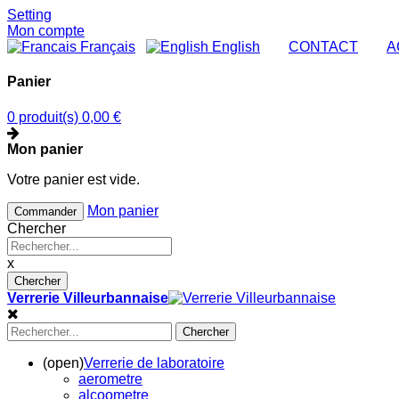
Setting
Mon compte
Français
English
|
CONTACT
|
A
Panier
0 produit(s)
0,00 €
Mon panier
Votre panier est vide.
Mon panier
Commander
Chercher
x
Chercher
Verrerie Villeurbannaise
Chercher
(open)
Verrerie de laboratoire
aerometre
alcoometre