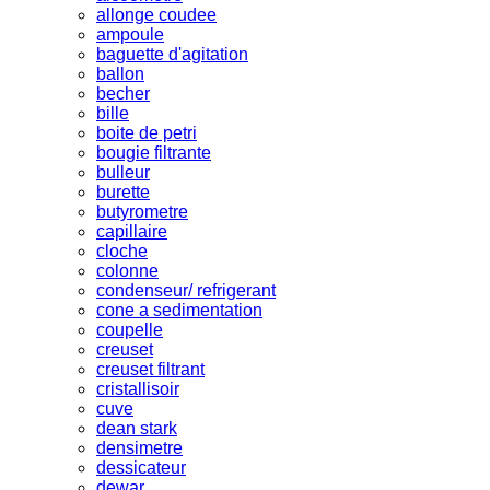
allonge coudee
ampoule
baguette d'agitation
ballon
becher
bille
boite de petri
bougie filtrante
bulleur
burette
butyrometre
capillaire
cloche
colonne
condenseur/ refrigerant
cone a sedimentation
coupelle
creuset
creuset filtrant
cristallisoir
cuve
dean stark
densimetre
dessicateur
dewar