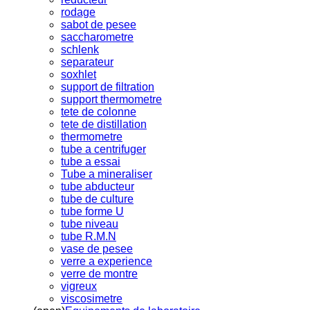
rodage
sabot de pesee
saccharometre
schlenk
separateur
soxhlet
support de filtration
support thermometre
tete de colonne
tete de distillation
thermometre
tube a centrifuger
tube a essai
Tube a mineraliser
tube abducteur
tube de culture
tube forme U
tube niveau
tube R.M.N
vase de pesee
verre a experience
verre de montre
vigreux
viscosimetre