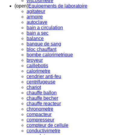
viscosimetre
(open)
Equipements de laboratoire
agitateur
armoire
autoclave
bain a circulation
bain a sec
balance
banque de sang
bloc chauffant
bombe calorimetrique
broyeur
caillebotis
calorimetre
cendrier anti-feu
centrifugeuse
chariot
chauffe ballon
chauffe becher
chauffe reacteur
chronometre
compacteur
compresseur
compteur de cellule
conductivimetre