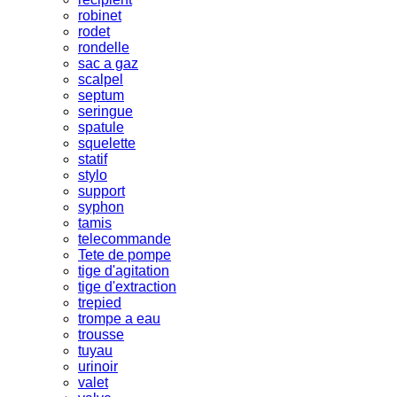
robinet
rodet
rondelle
sac a gaz
scalpel
septum
seringue
spatule
squelette
statif
stylo
support
syphon
tamis
telecommande
Tete de pompe
tige d'agitation
tige d'extraction
trepied
trompe a eau
trousse
tuyau
urinoir
valet