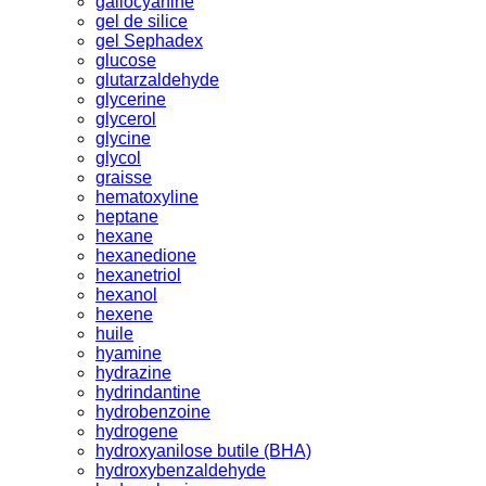
gallocyanine
gel de silice
gel Sephadex
glucose
glutarzaldehyde
glycerine
glycerol
glycine
glycol
graisse
hematoxyline
heptane
hexane
hexanedione
hexanetriol
hexanol
hexene
huile
hyamine
hydrazine
hydrindantine
hydrobenzoine
hydrogene
hydroxyanilose butile (BHA)
hydroxybenzaldehyde