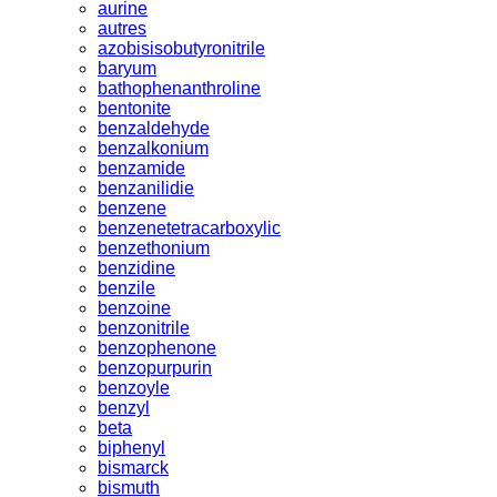
aurine
autres
azobisisobutyronitrile
baryum
bathophenanthroline
bentonite
benzaldehyde
benzalkonium
benzamide
benzanilidie
benzene
benzenetetracarboxylic
benzethonium
benzidine
benzile
benzoine
benzonitrile
benzophenone
benzopurpurin
benzoyle
benzyl
beta
biphenyl
bismarck
bismuth