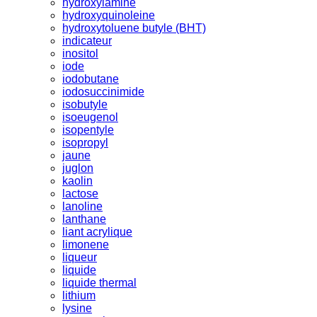
hydroxylamine
hydroxyquinoleine
hydroxytoluene butyle (BHT)
indicateur
inositol
iode
iodobutane
iodosuccinimide
isobutyle
isoeugenol
isopentyle
isopropyl
jaune
juglon
kaolin
lactose
lanoline
lanthane
liant acrylique
limonene
liqueur
liquide
liquide thermal
lithium
lysine