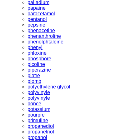
palladium
papaine
paracetamol
pentanol
pepsine
phenacetine
phenanthroline
phenolphtaleine
phenyl
phloxine
phosphore
picoline
piperazine
platre
plomb
polyethylene glycol
polyvinyle
polyvinyle
ponce
potassium
pourpre
primuline
propanediol
propanetriol
propanol