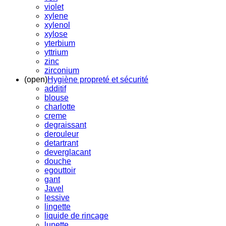
violet
xylene
xylenol
xylose
yterbium
yttrium
zinc
zirconium
(open)
Hygiène propreté et sécurité
additif
blouse
charlotte
creme
degraissant
derouleur
detartrant
deverglacant
douche
egouttoir
gant
Javel
lessive
lingette
liquide de rincage
lunette