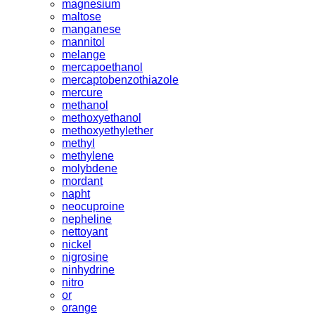
magnesium
maltose
manganese
mannitol
melange
mercapoethanol
mercaptobenzothiazole
mercure
methanol
methoxyethanol
methoxyethylether
methyl
methylene
molybdene
mordant
napht
neocuproine
nepheline
nettoyant
nickel
nigrosine
ninhydrine
nitro
or
orange