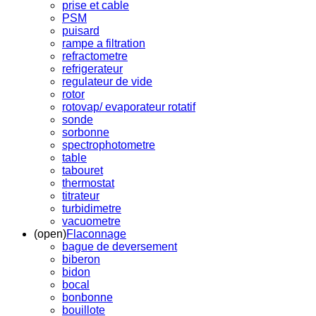
prise et cable
PSM
puisard
rampe a filtration
refractometre
refrigerateur
regulateur de vide
rotor
rotovap/ evaporateur rotatif
sonde
sorbonne
spectrophotometre
table
tabouret
thermostat
titrateur
turbidimetre
vacuometre
(open)
Flaconnage
bague de deversement
biberon
bidon
bocal
bonbonne
bouillote