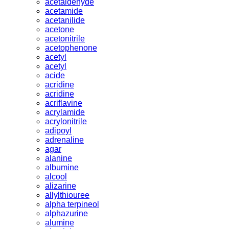
acetaldehyde
acetamide
acetanilide
acetone
acetonitrile
acetophenone
acetyl
acetyl
acide
acridine
acridine
acriflavine
acrylamide
acrylonitrile
adipoyl
adrenaline
agar
alanine
albumine
alcool
alizarine
allylthiouree
alpha terpineol
alphazurine
alumine