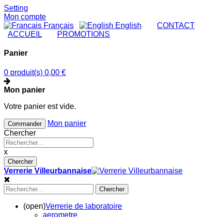
Setting
Mon compte
Français
English
|
CONTACT
|
ACCUEIL
|
PROMOTIONS
Panier
0 produit(s)
0,00 €
Mon panier
Votre panier est vide.
Mon panier
Commander
Chercher
x
Chercher
Verrerie Villeurbannaise
Chercher
(open)
Verrerie de laboratoire
aerometre