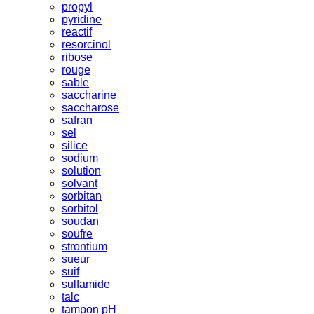
propyl
pyridine
reactif
resorcinol
ribose
rouge
sable
saccharine
saccharose
safran
sel
silice
sodium
solution
solvant
sorbitan
sorbitol
soudan
soufre
strontium
sueur
suif
sulfamide
talc
tampon pH