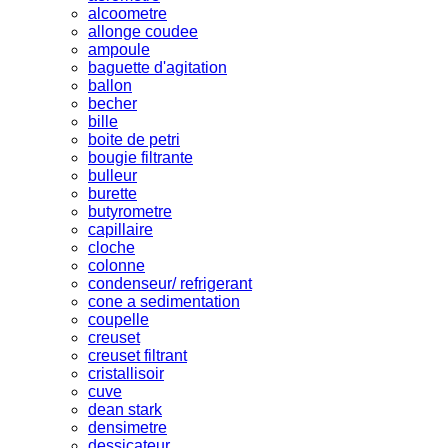
alcoometre
allonge coudee
ampoule
baguette d'agitation
ballon
becher
bille
boite de petri
bougie filtrante
bulleur
burette
butyrometre
capillaire
cloche
colonne
condenseur/ refrigerant
cone a sedimentation
coupelle
creuset
creuset filtrant
cristallisoir
cuve
dean stark
densimetre
dessicateur