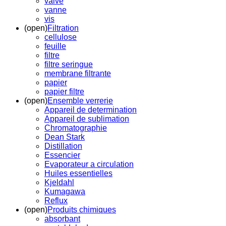
valve
vanne
vis
(open)
Filtration
cellulose
feuille
filtre
filtre seringue
membrane filtrante
papier
papier filtre
(open)
Ensemble verrerie
Appareil de determination
Appareil de sublimation
Chromatographie
Dean Stark
Distillation
Essencier
Evaporateur a circulation
Huiles essentielles
Kjeldahl
Kumagawa
Reflux
(open)
Produits chimiques
absorbant