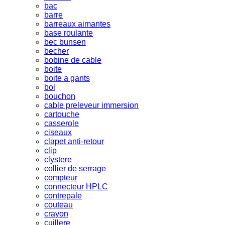
bac
barre
barreaux aimantes
base roulante
bec bunsen
becher
bobine de cable
boite
boite a gants
bol
bouchon
cable preleveur immersion
cartouche
casserole
ciseaux
clapet anti-retour
clip
clystere
collier de serrage
compteur
connecteur HPLC
contrepale
couteau
crayon
cuillere