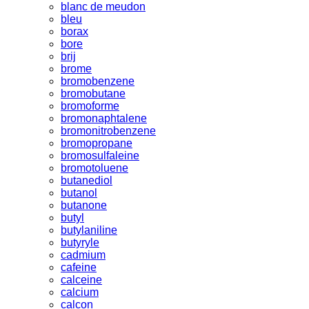
blanc de meudon
bleu
borax
bore
brij
brome
bromobenzene
bromobutane
bromoforme
bromonaphtalene
bromonitrobenzene
bromopropane
bromosulfaleine
bromotoluene
butanediol
butanol
butanone
butyl
butylaniline
butyryle
cadmium
cafeine
calceine
calcium
calcon