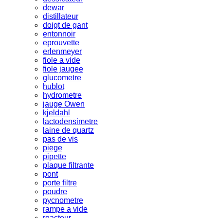
dewar
distillateur
doigt de gant
entonnoir
eprouvette
erlenmeyer
fiole a vide
fiole jaugee
glucometre
hublot
hydrometre
jauge Owen
kjeldahl
lactodensimetre
laine de quartz
pas de vis
piege
pipette
plaque filtrante
pont
porte filtre
poudre
pycnometre
rampe a vide
reacteur