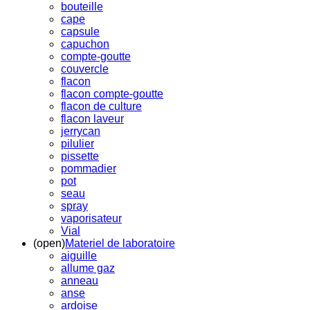
bouteille
cape
capsule
capuchon
compte-goutte
couvercle
flacon
flacon compte-goutte
flacon de culture
flacon laveur
jerrycan
pilulier
pissette
pommadier
pot
seau
spray
vaporisateur
Vial
(open)
Materiel de laboratoire
aiguille
allume gaz
anneau
anse
ardoise