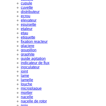
cupule
cuvette
distributeur
ecrou
elevateur
epuisette
etaleur
etau
etiquette
fixation reacteur
glaciere
goupillon
graphite
guide agitation
indicateur de flux
inoculateur
joint
lame
lamelle
louche
microplaque
mortier
nacelle
nacelle de rotor
noix