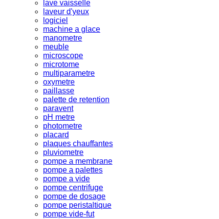
lave vaisselle
laveur d'yeux
logiciel
machine a glace
manometre
meuble
microscope
microtome
multiparametre
oxymetre
paillasse
palette de retention
paravent
pH metre
photometre
placard
plaques chauffantes
pluviometre
pompe a membrane
pompe a palettes
pompe a vide
pompe centrifuge
pompe de dosage
pompe peristaltique
pompe vide-fut