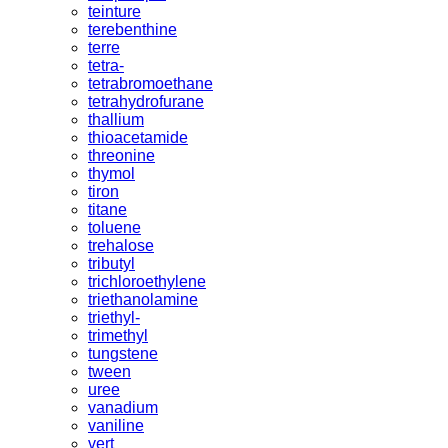
teinture
terebenthine
terre
tetra-
tetrabromoethane
tetrahydrofurane
thallium
thioacetamide
threonine
thymol
tiron
titane
toluene
trehalose
tributyl
trichloroethylene
triethanolamine
triethyl-
trimethyl
tungstene
tween
uree
vanadium
vaniline
vert