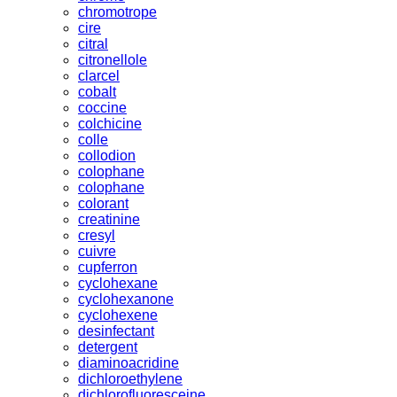
chromotrope
cire
citral
citronellole
clarcel
cobalt
coccine
colchicine
colle
collodion
colophane
colophane
colorant
creatinine
cresyl
cuivre
cupferron
cyclohexane
cyclohexanone
cyclohexene
desinfectant
detergent
diaminoacridine
dichloroethylene
dichlorofluoresceine