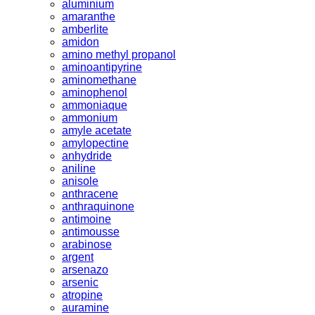
aluminium
amaranthe
amberlite
amidon
amino methyl propanol
aminoantipyrine
aminomethane
aminophenol
ammoniaque
ammonium
amyle acetate
amylopectine
anhydride
aniline
anisole
anthracene
anthraquinone
antimoine
antimousse
arabinose
argent
arsenazo
arsenic
atropine
auramine