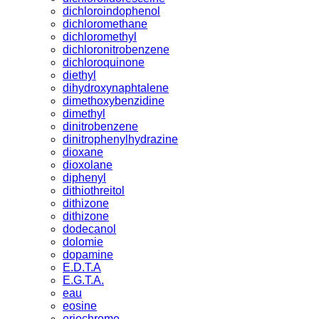
dichloroindophenol
dichloromethane
dichloromethyl
dichloronitrobenzene
dichloroquinone
diethyl
dihydroxynaphtalene
dimethoxybenzidine
dimethyl
dinitrobenzene
dinitrophenylhydrazine
dioxane
dioxolane
diphenyl
dithiothreitol
dithizone
dithizone
dodecanol
dolomie
dopamine
E.D.T.A
E.G.T.A.
eau
eosine
eriochrome