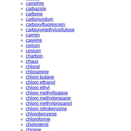
camphre
carbazole
carbone
carborundum
carboxyfluorescein
carboxymethylcellulose
carmin
caseine
cerium
cesium
charbon
chaux
chloral
chloramine
chloro butane
chloro ethanol
chloro ethyl
chloro methylbutane
chloro methylpropane
chloro methylpropanol
chloro nitrobenzene
chlorobenzene
chloroforme
cholesterol
chrome