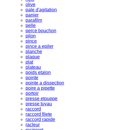
olive
pale d'agitation
panier
parafilm
pelle
perce bouchon
pilon
pince
pince a epiler
planche
plaque
plat
plateau
poids etalon
pointe
pointe a dissection
poire a pipette
portoir
presse etouppe
presse tuyau
raccord
raccord filete
raccord rapide
racleur
recipient