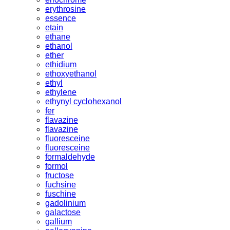
erythrosine
essence
etain
ethane
ethanol
ether
ethidium
ethoxyethanol
ethyl
ethylene
ethynyl cyclohexanol
fer
flavazine
flavazine
fluoresceine
fluoresceine
formaldehyde
formol
fructose
fuchsine
fuschine
gadolinium
galactose
gallium