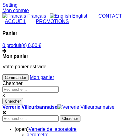
Setting
Mon compte
Français
English
|
CONTACT
|
ACCUEIL
|
PROMOTIONS
Panier
0 produit(s)
0,00 €
Mon panier
Votre panier est vide.
Mon panier
Commander
Chercher
x
Chercher
Verrerie Villeurbannaise
Chercher
(open)
Verrerie de laboratoire
aerometre