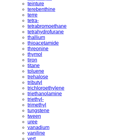
teinture
terebenthine
terre
tetra-
tetrabromoethane
tetrahydrofurane
thallium
thioacetamide
threonine
thymol
tiron
titane
toluene
trehalose
tributyl
trichloroethylene
triethanolamine
triethyl-
trimethyl
tungstene
tween
uree
vanadium
vaniline
vert