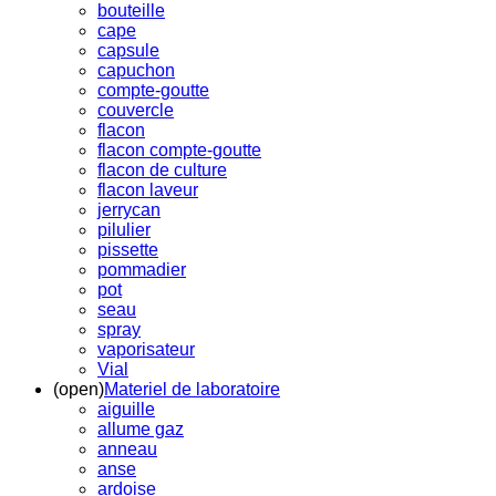
bouteille
cape
capsule
capuchon
compte-goutte
couvercle
flacon
flacon compte-goutte
flacon de culture
flacon laveur
jerrycan
pilulier
pissette
pommadier
pot
seau
spray
vaporisateur
Vial
(open)
Materiel de laboratoire
aiguille
allume gaz
anneau
anse
ardoise