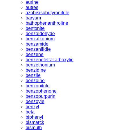
aurine
autres
azobisisobutyronitrile
baryum
bathophenanthroline
bentonite
benzaldehyde
benzalkonium
benzamide
benzanilidie
benzene
benzenetetracarboxylic
benzethonium
benzidine
benzile
benzoine
benzonitrile
benzophenone
benzopurpurin
benzoyle
benzyl
beta
biphenyl
bismarck
bismuth