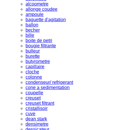
alcoometre
allonge coudee
ampoule
baguette d'agitation
ballon
becher
bille
boite de petri
bougie filtrante
bulleur
burette
butyrometre
capillaire
cloche
colonne
condenseur/ refrigerant
cone a sedimentation
coupelle
creuset
creuset filtrant
cristallisoir
cuve
dean stark
densimetre
dessicateur