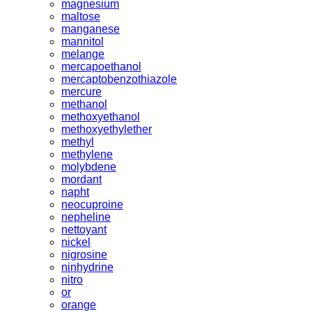
magnesium
maltose
manganese
mannitol
melange
mercapoethanol
mercaptobenzothiazole
mercure
methanol
methoxyethanol
methoxyethylether
methyl
methylene
molybdene
mordant
napht
neocuproine
nepheline
nettoyant
nickel
nigrosine
ninhydrine
nitro
or
orange