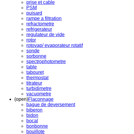
prise et cable
PSM
puisard
rampe a filtration
refractometre
refrigerateur
regulateur de vide
rotor
rotovap/ evaporateur rotatif
sonde
sorbonne
spectrophotometre
table
tabouret
thermostat
titrateur
turbidimetre
vacuometre
(open)
Flaconnage
bague de deversement
biberon
bidon
bocal
bonbonne
bouillote