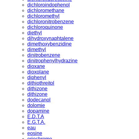
dichloroindophenol
dichloromethane
dichloromethyl
dichloronitrobenzene
dichloroquinone
diethyl
dihydroxynaphtalene
dimethoxybenzidine
dimethyl
dinitrobenzene
dinitrophenylhydrazine
dioxane
dioxolane
diphenyl
dithiothreitol
dithizone
dithizone
dodecanol
dolomie
dopamine
E.D.T.A
E.G.T.A.
eau
eosine
eriochrome