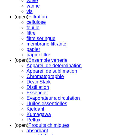
valve
vanne
vis
(open)
Filtration
cellulose
feuille
filtre
filtre seringue
membrane filtrante
papier
papier filtre
(open)
Ensemble verrerie
Appareil de determination
Appareil de sublimation
Chromatographie
Dean Stark
Distillation
Essencier
Evaporateur a circulation
Huiles essentielles
Kjeldahl
Kumagawa
Reflux
(open)
Produits chimiques
absorbant