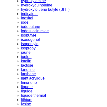
hydroxylamine
hydroxyquinoleine
hydroxytoluene butyle (BHT)
indicateur
inositol
iode
iodobutane
iodosuccinimide
isobutyle
isoeugenol
isopentyle
isopropyl
jaune
juglon
kaolin
lactose
lanoline
lanthane
liant acrylique
limonene
liqueur
liquide
liquide thermal
lithium
lysine