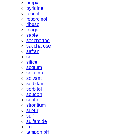
propyl
pyridine
reactif
resorcinol
ribose
rouge
sable
saccharine
saccharose
safran
sel
silice
sodium
solution
solvant
sorbitan
sorbitol
soudan
soufre
strontium
sueur
suif
sulfamide
talc
tampon pH