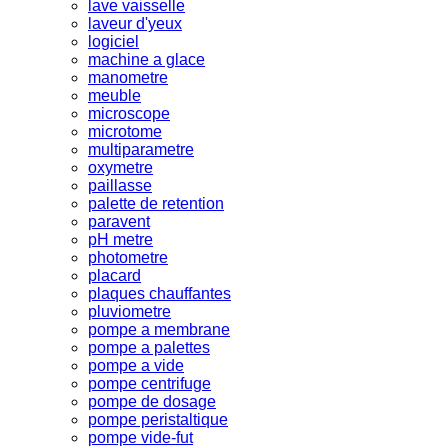
lave vaisselle
laveur d'yeux
logiciel
machine a glace
manometre
meuble
microscope
microtome
multiparametre
oxymetre
paillasse
palette de retention
paravent
pH metre
photometre
placard
plaques chauffantes
pluviometre
pompe a membrane
pompe a palettes
pompe a vide
pompe centrifuge
pompe de dosage
pompe peristaltique
pompe vide-fut