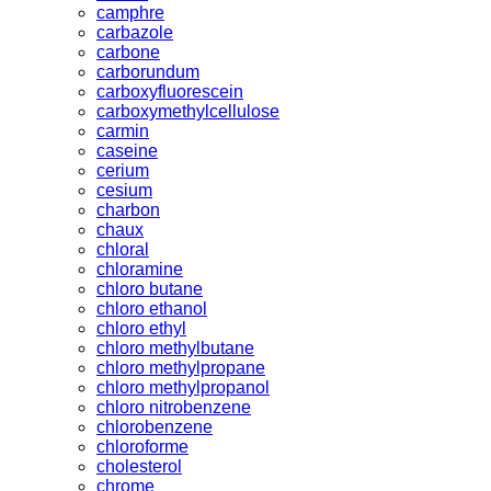
camphre
carbazole
carbone
carborundum
carboxyfluorescein
carboxymethylcellulose
carmin
caseine
cerium
cesium
charbon
chaux
chloral
chloramine
chloro butane
chloro ethanol
chloro ethyl
chloro methylbutane
chloro methylpropane
chloro methylpropanol
chloro nitrobenzene
chlorobenzene
chloroforme
cholesterol
chrome