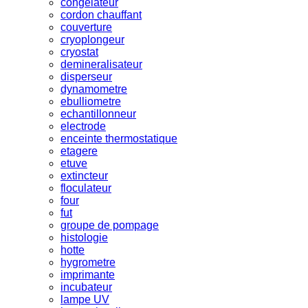
congelateur
cordon chauffant
couverture
cryoplongeur
cryostat
demineralisateur
disperseur
dynamometre
ebulliometre
echantillonneur
electrode
enceinte thermostatique
etagere
etuve
extincteur
floculateur
four
fut
groupe de pompage
histologie
hotte
hygrometre
imprimante
incubateur
lampe UV