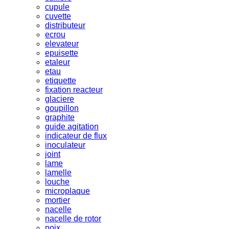
cupule
cuvette
distributeur
ecrou
elevateur
epuisette
etaleur
etau
etiquette
fixation reacteur
glaciere
goupillon
graphite
guide agitation
indicateur de flux
inoculateur
joint
lame
lamelle
louche
microplaque
mortier
nacelle
nacelle de rotor
noix