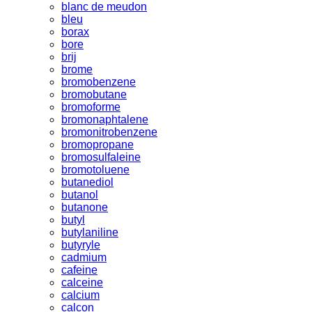
blanc de meudon
bleu
borax
bore
brij
brome
bromobenzene
bromobutane
bromoforme
bromonaphtalene
bromonitrobenzene
bromopropane
bromosulfaleine
bromotoluene
butanediol
butanol
butanone
butyl
butylaniline
butyryle
cadmium
cafeine
calceine
calcium
calcon