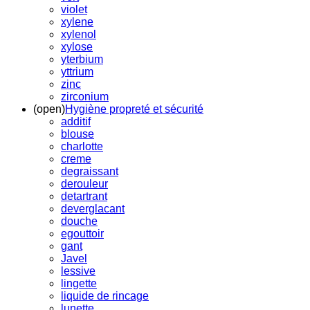
violet
xylene
xylenol
xylose
yterbium
yttrium
zinc
zirconium
(open)
Hygiène propreté et sécurité
additif
blouse
charlotte
creme
degraissant
derouleur
detartrant
deverglacant
douche
egouttoir
gant
Javel
lessive
lingette
liquide de rincage
lunette