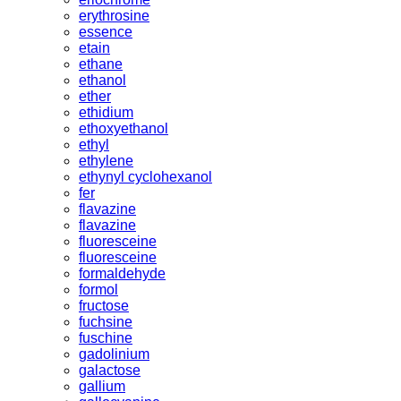
erythrosine
essence
etain
ethane
ethanol
ether
ethidium
ethoxyethanol
ethyl
ethylene
ethynyl cyclohexanol
fer
flavazine
flavazine
fluoresceine
fluoresceine
formaldehyde
formol
fructose
fuchsine
fuschine
gadolinium
galactose
gallium