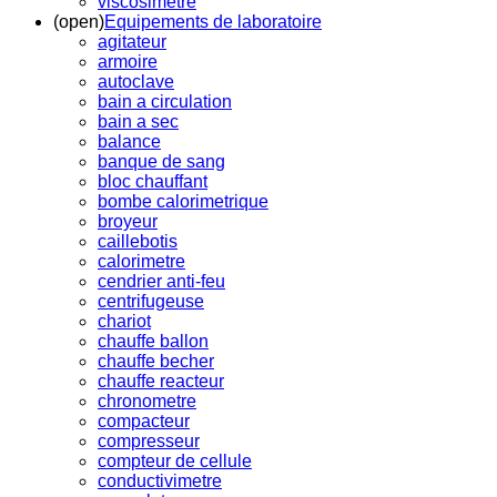
viscosimetre
(open)
Equipements de laboratoire
agitateur
armoire
autoclave
bain a circulation
bain a sec
balance
banque de sang
bloc chauffant
bombe calorimetrique
broyeur
caillebotis
calorimetre
cendrier anti-feu
centrifugeuse
chariot
chauffe ballon
chauffe becher
chauffe reacteur
chronometre
compacteur
compresseur
compteur de cellule
conductivimetre