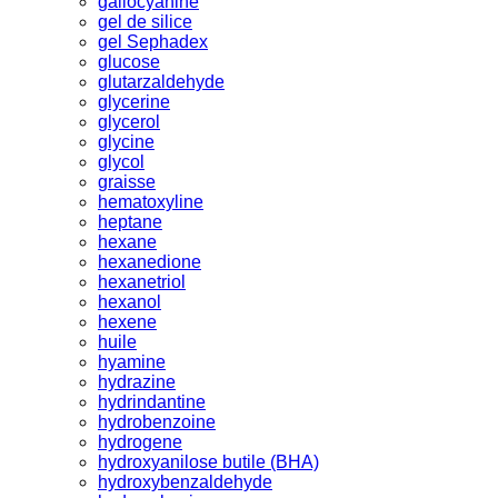
gallocyanine
gel de silice
gel Sephadex
glucose
glutarzaldehyde
glycerine
glycerol
glycine
glycol
graisse
hematoxyline
heptane
hexane
hexanedione
hexanetriol
hexanol
hexene
huile
hyamine
hydrazine
hydrindantine
hydrobenzoine
hydrogene
hydroxyanilose butile (BHA)
hydroxybenzaldehyde