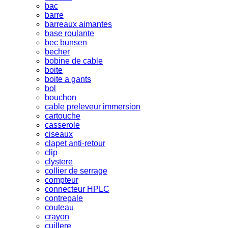
bac
barre
barreaux aimantes
base roulante
bec bunsen
becher
bobine de cable
boite
boite a gants
bol
bouchon
cable preleveur immersion
cartouche
casserole
ciseaux
clapet anti-retour
clip
clystere
collier de serrage
compteur
connecteur HPLC
contrepale
couteau
crayon
cuillere