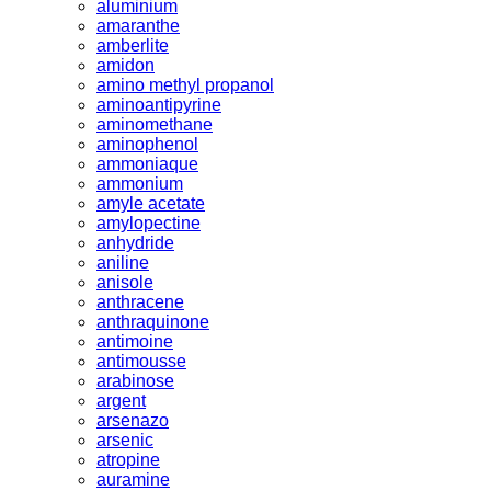
aluminium
amaranthe
amberlite
amidon
amino methyl propanol
aminoantipyrine
aminomethane
aminophenol
ammoniaque
ammonium
amyle acetate
amylopectine
anhydride
aniline
anisole
anthracene
anthraquinone
antimoine
antimousse
arabinose
argent
arsenazo
arsenic
atropine
auramine