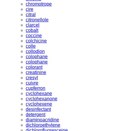
chromotrope
cire
citral
citronellole
clarcel
cobalt
coccine
colchicine
colle
collodion
colophane
colophane
colorant
creatinine
cresyl
cuivre
cupferron
cyclohexane
cyclohexanone
cyclohexene
desinfectant
detergent
diaminoacridine
dichloroethylene
dichlorofluoresceine