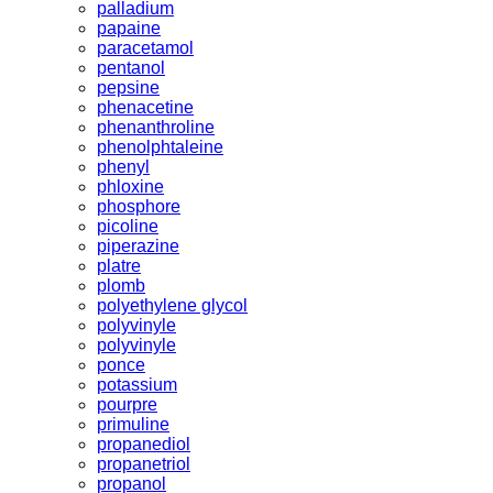
palladium
papaine
paracetamol
pentanol
pepsine
phenacetine
phenanthroline
phenolphtaleine
phenyl
phloxine
phosphore
picoline
piperazine
platre
plomb
polyethylene glycol
polyvinyle
polyvinyle
ponce
potassium
pourpre
primuline
propanediol
propanetriol
propanol