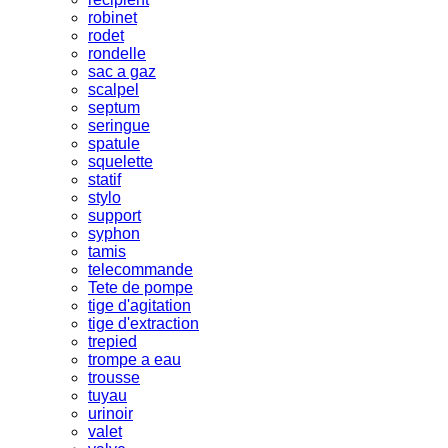
robinet
rodet
rondelle
sac a gaz
scalpel
septum
seringue
spatule
squelette
statif
stylo
support
syphon
tamis
telecommande
Tete de pompe
tige d'agitation
tige d'extraction
trepied
trompe a eau
trousse
tuyau
urinoir
valet