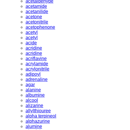
acetaldehyde
acetamide
acetanilide
acetone
acetonitrile
acetophenone
acetyl
acetyl
acide
acridine
acridine
acriflavine
acrylamide
acrylonitrile
adipoyl
adrenaline
agar
alanine
albumine
alcool
alizarine
allylthiouree
alpha terpineol
alphazurine
alumine