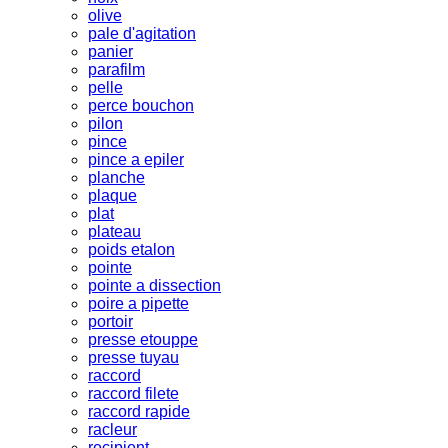
olive
pale d'agitation
panier
parafilm
pelle
perce bouchon
pilon
pince
pince a epiler
planche
plaque
plat
plateau
poids etalon
pointe
pointe a dissection
poire a pipette
portoir
presse etouppe
presse tuyau
raccord
raccord filete
raccord rapide
racleur
recipient