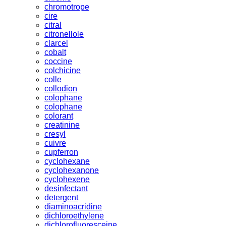
chromotrope
cire
citral
citronellole
clarcel
cobalt
coccine
colchicine
colle
collodion
colophane
colophane
colorant
creatinine
cresyl
cuivre
cupferron
cyclohexane
cyclohexanone
cyclohexene
desinfectant
detergent
diaminoacridine
dichloroethylene
dichlorofluoresceine