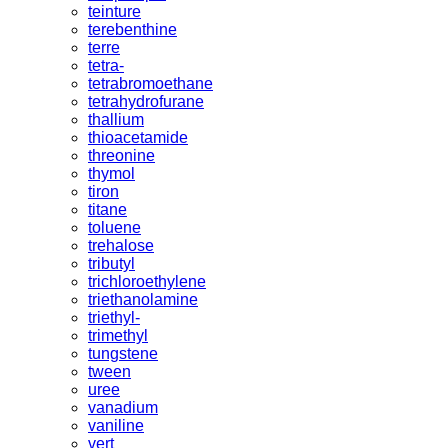
teinture
terebenthine
terre
tetra-
tetrabromoethane
tetrahydrofurane
thallium
thioacetamide
threonine
thymol
tiron
titane
toluene
trehalose
tributyl
trichloroethylene
triethanolamine
triethyl-
trimethyl
tungstene
tween
uree
vanadium
vaniline
vert