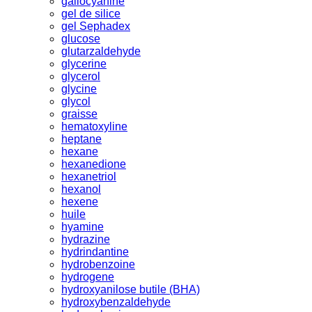
gallocyanine
gel de silice
gel Sephadex
glucose
glutarzaldehyde
glycerine
glycerol
glycine
glycol
graisse
hematoxyline
heptane
hexane
hexanedione
hexanetriol
hexanol
hexene
huile
hyamine
hydrazine
hydrindantine
hydrobenzoine
hydrogene
hydroxyanilose butile (BHA)
hydroxybenzaldehyde