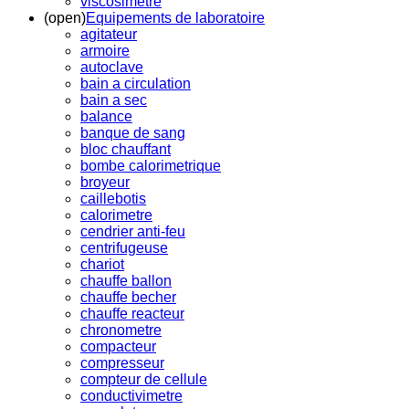
viscosimetre
(open)
Equipements de laboratoire
agitateur
armoire
autoclave
bain a circulation
bain a sec
balance
banque de sang
bloc chauffant
bombe calorimetrique
broyeur
caillebotis
calorimetre
cendrier anti-feu
centrifugeuse
chariot
chauffe ballon
chauffe becher
chauffe reacteur
chronometre
compacteur
compresseur
compteur de cellule
conductivimetre