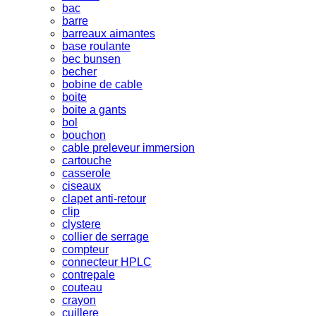
bac
barre
barreaux aimantes
base roulante
bec bunsen
becher
bobine de cable
boite
boite a gants
bol
bouchon
cable preleveur immersion
cartouche
casserole
ciseaux
clapet anti-retour
clip
clystere
collier de serrage
compteur
connecteur HPLC
contrepale
couteau
crayon
cuillere