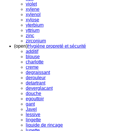
violet
xylene
xylenol
xylose
yterbium
yttrium
zinc
zirconium
(open)
Hygiène propreté et sécurité
additif
blouse
charlotte
creme
degraissant
derouleur
detartrant
deverglacant
douche
egouttoir
gant
Javel
lessive
lingette
liquide de rincage
lunette