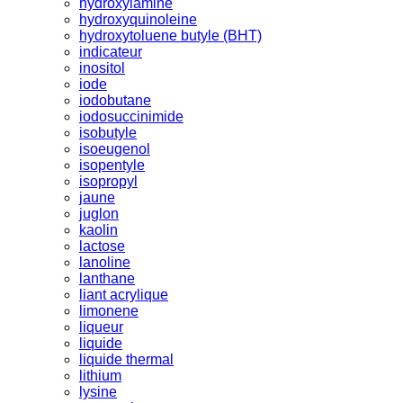
hydroxylamine
hydroxyquinoleine
hydroxytoluene butyle (BHT)
indicateur
inositol
iode
iodobutane
iodosuccinimide
isobutyle
isoeugenol
isopentyle
isopropyl
jaune
juglon
kaolin
lactose
lanoline
lanthane
liant acrylique
limonene
liqueur
liquide
liquide thermal
lithium
lysine