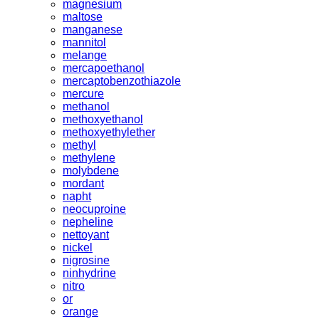
magnesium
maltose
manganese
mannitol
melange
mercapoethanol
mercaptobenzothiazole
mercure
methanol
methoxyethanol
methoxyethylether
methyl
methylene
molybdene
mordant
napht
neocuproine
nepheline
nettoyant
nickel
nigrosine
ninhydrine
nitro
or
orange