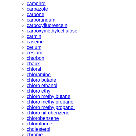
camphre
carbazole
carbone
carborundum
carboxyfluorescein
carboxymethylcellulose
carmin
caseine
cerium
cesium
charbon
chaux
chloral
chloramine
chloro butane
chloro ethanol
chloro ethyl
chloro methylbutane
chloro methylpropane
chloro methylpropanol
chloro nitrobenzene
chlorobenzene
chloroforme
cholesterol
chrome