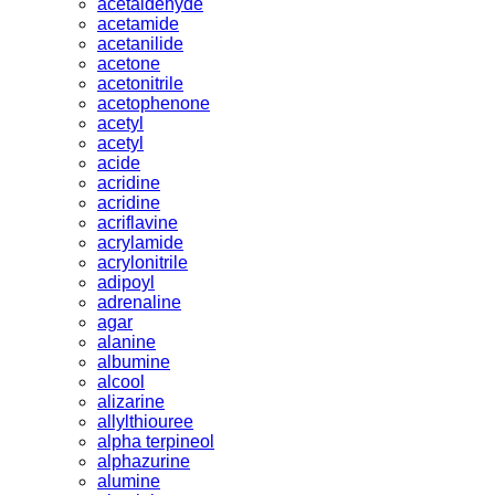
acetaldehyde
acetamide
acetanilide
acetone
acetonitrile
acetophenone
acetyl
acetyl
acide
acridine
acridine
acriflavine
acrylamide
acrylonitrile
adipoyl
adrenaline
agar
alanine
albumine
alcool
alizarine
allylthiouree
alpha terpineol
alphazurine
alumine