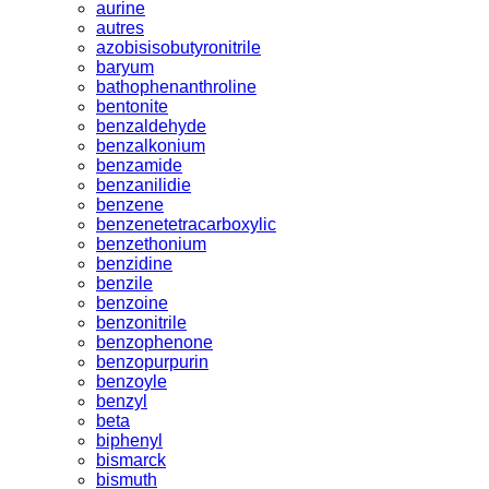
aurine
autres
azobisisobutyronitrile
baryum
bathophenanthroline
bentonite
benzaldehyde
benzalkonium
benzamide
benzanilidie
benzene
benzenetetracarboxylic
benzethonium
benzidine
benzile
benzoine
benzonitrile
benzophenone
benzopurpurin
benzoyle
benzyl
beta
biphenyl
bismarck
bismuth