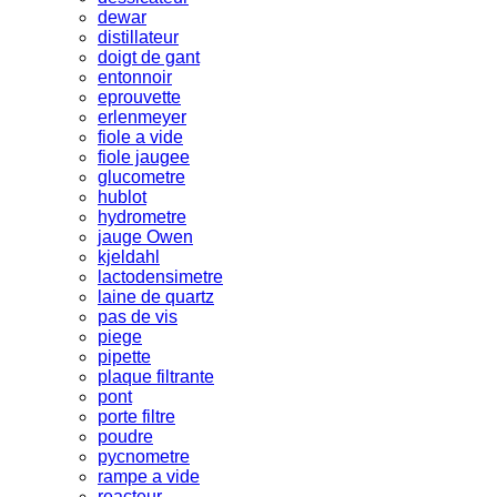
dewar
distillateur
doigt de gant
entonnoir
eprouvette
erlenmeyer
fiole a vide
fiole jaugee
glucometre
hublot
hydrometre
jauge Owen
kjeldahl
lactodensimetre
laine de quartz
pas de vis
piege
pipette
plaque filtrante
pont
porte filtre
poudre
pycnometre
rampe a vide
reacteur