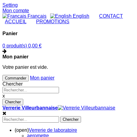
Setting
Mon compte
Français
English
|
CONTACT
|
ACCUEIL
|
PROMOTIONS
Panier
0 produit(s)
0,00 €
Mon panier
Votre panier est vide.
Mon panier
Commander
Chercher
x
Chercher
Verrerie Villeurbannaise
Chercher
(open)
Verrerie de laboratoire
aerometre