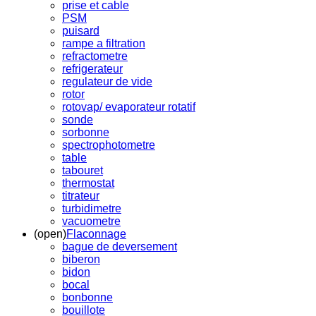
prise et cable
PSM
puisard
rampe a filtration
refractometre
refrigerateur
regulateur de vide
rotor
rotovap/ evaporateur rotatif
sonde
sorbonne
spectrophotometre
table
tabouret
thermostat
titrateur
turbidimetre
vacuometre
(open)
Flaconnage
bague de deversement
biberon
bidon
bocal
bonbonne
bouillote