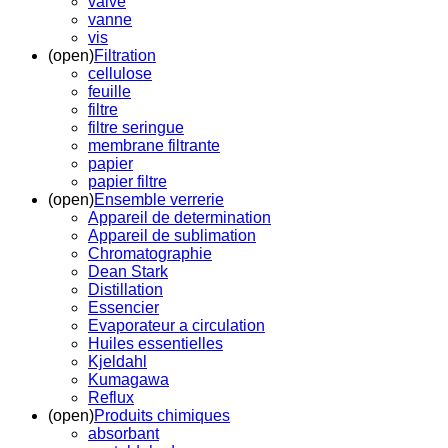
valve
vanne
vis
(open)
Filtration
cellulose
feuille
filtre
filtre seringue
membrane filtrante
papier
papier filtre
(open)
Ensemble verrerie
Appareil de determination
Appareil de sublimation
Chromatographie
Dean Stark
Distillation
Essencier
Evaporateur a circulation
Huiles essentielles
Kjeldahl
Kumagawa
Reflux
(open)
Produits chimiques
absorbant