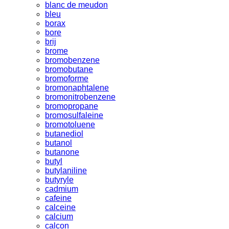
blanc de meudon
bleu
borax
bore
brij
brome
bromobenzene
bromobutane
bromoforme
bromonaphtalene
bromonitrobenzene
bromopropane
bromosulfaleine
bromotoluene
butanediol
butanol
butanone
butyl
butylaniline
butyryle
cadmium
cafeine
calceine
calcium
calcon