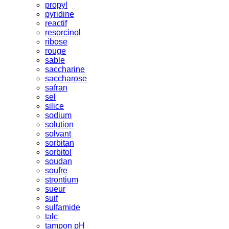
propyl
pyridine
reactif
resorcinol
ribose
rouge
sable
saccharine
saccharose
safran
sel
silice
sodium
solution
solvant
sorbitan
sorbitol
soudan
soufre
strontium
sueur
suif
sulfamide
talc
tampon pH