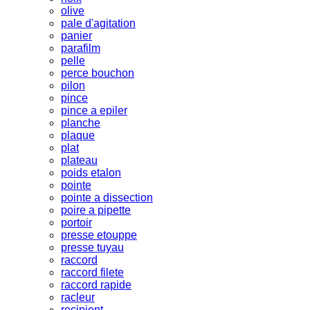
olive
pale d'agitation
panier
parafilm
pelle
perce bouchon
pilon
pince
pince a epiler
planche
plaque
plat
plateau
poids etalon
pointe
pointe a dissection
poire a pipette
portoir
presse etouppe
presse tuyau
raccord
raccord filete
raccord rapide
racleur
recipient