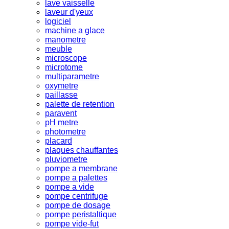
lave vaisselle
laveur d'yeux
logiciel
machine a glace
manometre
meuble
microscope
microtome
multiparametre
oxymetre
paillasse
palette de retention
paravent
pH metre
photometre
placard
plaques chauffantes
pluviometre
pompe a membrane
pompe a palettes
pompe a vide
pompe centrifuge
pompe de dosage
pompe peristaltique
pompe vide-fut