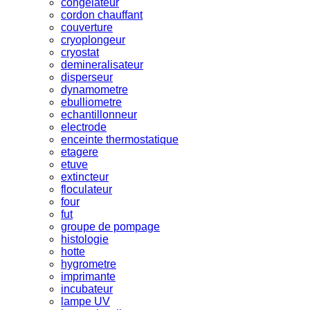
congelateur
cordon chauffant
couverture
cryoplongeur
cryostat
demineralisateur
disperseur
dynamometre
ebulliometre
echantillonneur
electrode
enceinte thermostatique
etagere
etuve
extincteur
floculateur
four
fut
groupe de pompage
histologie
hotte
hygrometre
imprimante
incubateur
lampe UV