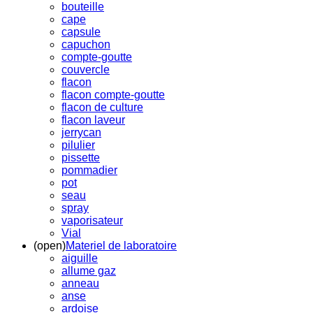
bouteille
cape
capsule
capuchon
compte-goutte
couvercle
flacon
flacon compte-goutte
flacon de culture
flacon laveur
jerrycan
pilulier
pissette
pommadier
pot
seau
spray
vaporisateur
Vial
(open)
Materiel de laboratoire
aiguille
allume gaz
anneau
anse
ardoise