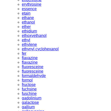
erythrosine
essence
etain
ethane
ethanol
ether
ethidium
ethoxyethanol
ethyl
ethylene
ethynyl cyclohexanol
fer
flavazine
flavazine
fluoresceine
fluoresceine
formaldehyde
formol
fructose
fuchsine
fuschine
gadolinium
galactose
gallium