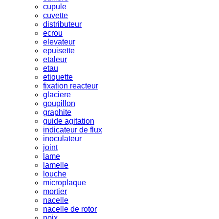
cupule
cuvette
distributeur
ecrou
elevateur
epuisette
etaleur
etau
etiquette
fixation reacteur
glaciere
goupillon
graphite
guide agitation
indicateur de flux
inoculateur
joint
lame
lamelle
louche
microplaque
mortier
nacelle
nacelle de rotor
noix