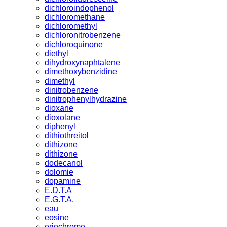
dichloroindophenol
dichloromethane
dichloromethyl
dichloronitrobenzene
dichloroquinone
diethyl
dihydroxynaphtalene
dimethoxybenzidine
dimethyl
dinitrobenzene
dinitrophenylhydrazine
dioxane
dioxolane
diphenyl
dithiothreitol
dithizone
dithizone
dodecanol
dolomie
dopamine
E.D.T.A
E.G.T.A.
eau
eosine
eriochrome