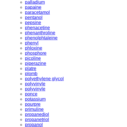
palladium
papaine
paracetamol
pentanol
pepsine
phenacetine
phenanthroline
phenolphtaleine
phenyl
phloxine
phosphore
picoline
piperazine
platre
plomb
polyethylene glycol
polyvinyle
polyvinyle
ponce
potassium
pourpre
primuline
propanediol
propanetriol
propanol