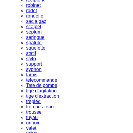
robinet
rodet
rondelle
sac a gaz
scalpel
septum
seringue
spatule
squelette
statif
stylo
support
syphon
tamis
telecommande
Tete de pompe
tige d'agitation
tige d'extraction
trepied
trompe a eau
trousse
tuyau
urinoir
valet