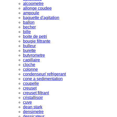
alcoometre
allonge coudee
ampoule
baguette d'agitation
ballon
becher
bille
boite de petri
bougie filtrante
bulleur
burette
butyrometre
capillaire
cloche
colonne
condenseur/ refrigerant
cone a sedimentation
coupelle
creuset
creuset filtrant
cristallisoir
cuve
dean stark
densimetre
dessicateur