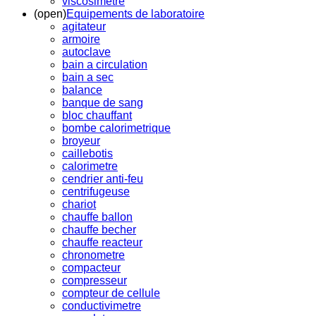
viscosimetre
(open)
Equipements de laboratoire
agitateur
armoire
autoclave
bain a circulation
bain a sec
balance
banque de sang
bloc chauffant
bombe calorimetrique
broyeur
caillebotis
calorimetre
cendrier anti-feu
centrifugeuse
chariot
chauffe ballon
chauffe becher
chauffe reacteur
chronometre
compacteur
compresseur
compteur de cellule
conductivimetre