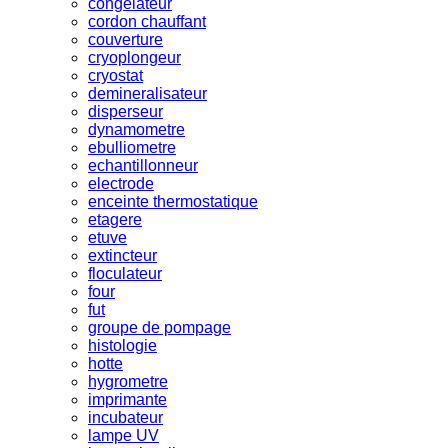
congelateur
cordon chauffant
couverture
cryoplongeur
cryostat
demineralisateur
disperseur
dynamometre
ebulliometre
echantillonneur
electrode
enceinte thermostatique
etagere
etuve
extincteur
floculateur
four
fut
groupe de pompage
histologie
hotte
hygrometre
imprimante
incubateur
lampe UV