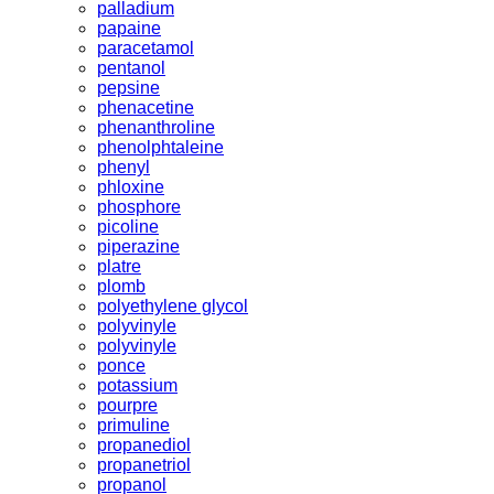
palladium
papaine
paracetamol
pentanol
pepsine
phenacetine
phenanthroline
phenolphtaleine
phenyl
phloxine
phosphore
picoline
piperazine
platre
plomb
polyethylene glycol
polyvinyle
polyvinyle
ponce
potassium
pourpre
primuline
propanediol
propanetriol
propanol