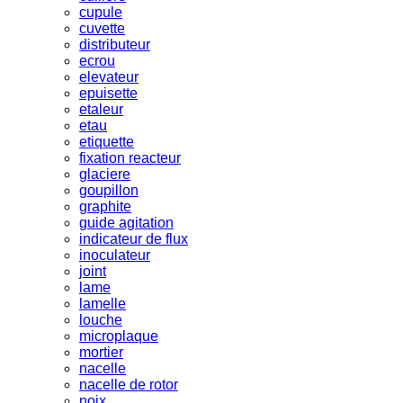
cupule
cuvette
distributeur
ecrou
elevateur
epuisette
etaleur
etau
etiquette
fixation reacteur
glaciere
goupillon
graphite
guide agitation
indicateur de flux
inoculateur
joint
lame
lamelle
louche
microplaque
mortier
nacelle
nacelle de rotor
noix