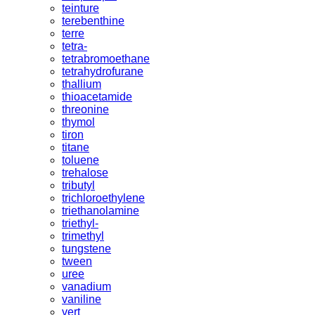
teinture
terebenthine
terre
tetra-
tetrabromoethane
tetrahydrofurane
thallium
thioacetamide
threonine
thymol
tiron
titane
toluene
trehalose
tributyl
trichloroethylene
triethanolamine
triethyl-
trimethyl
tungstene
tween
uree
vanadium
vaniline
vert