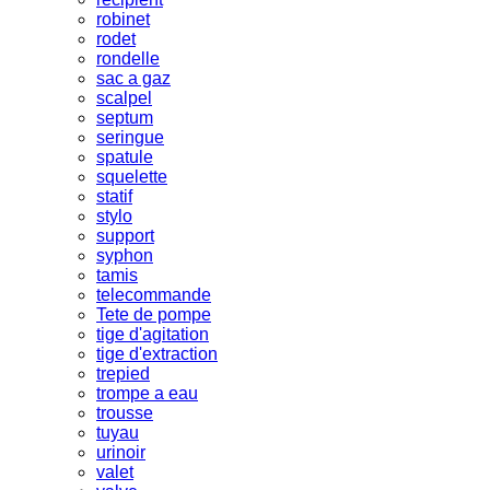
robinet
rodet
rondelle
sac a gaz
scalpel
septum
seringue
spatule
squelette
statif
stylo
support
syphon
tamis
telecommande
Tete de pompe
tige d'agitation
tige d'extraction
trepied
trompe a eau
trousse
tuyau
urinoir
valet