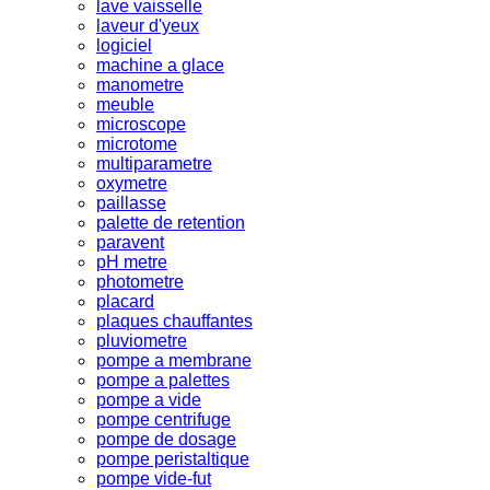
lave vaisselle
laveur d'yeux
logiciel
machine a glace
manometre
meuble
microscope
microtome
multiparametre
oxymetre
paillasse
palette de retention
paravent
pH metre
photometre
placard
plaques chauffantes
pluviometre
pompe a membrane
pompe a palettes
pompe a vide
pompe centrifuge
pompe de dosage
pompe peristaltique
pompe vide-fut