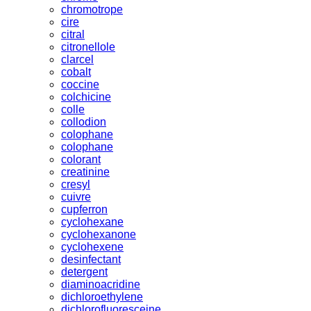
chromotrope
cire
citral
citronellole
clarcel
cobalt
coccine
colchicine
colle
collodion
colophane
colophane
colorant
creatinine
cresyl
cuivre
cupferron
cyclohexane
cyclohexanone
cyclohexene
desinfectant
detergent
diaminoacridine
dichloroethylene
dichlorofluoresceine