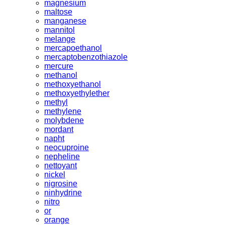
magnesium
maltose
manganese
mannitol
melange
mercapoethanol
mercaptobenzothiazole
mercure
methanol
methoxyethanol
methoxyethylether
methyl
methylene
molybdene
mordant
napht
neocuproine
nepheline
nettoyant
nickel
nigrosine
ninhydrine
nitro
or
orange