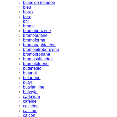
blanc de meudon
bleu
borax
bore
brij
brome
bromobenzene
bromobutane
bromoforme
bromonaphtalene
bromonitrobenzene
bromopropane
bromosulfaleine
bromotoluene
butanediol
butanol
butanone
butyl
butylaniline
butyryle
cadmium
cafeine
calceine
calcium
calcon