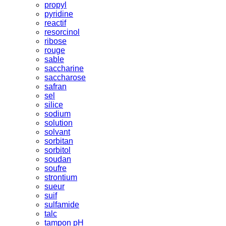
propyl
pyridine
reactif
resorcinol
ribose
rouge
sable
saccharine
saccharose
safran
sel
silice
sodium
solution
solvant
sorbitan
sorbitol
soudan
soufre
strontium
sueur
suif
sulfamide
talc
tampon pH