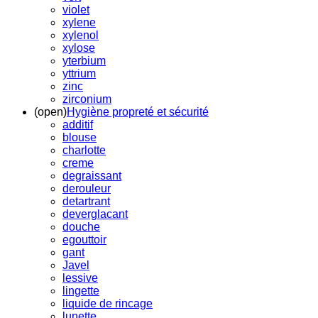
violet
xylene
xylenol
xylose
yterbium
yttrium
zinc
zirconium
(open)
Hygiène propreté et sécurité
additif
blouse
charlotte
creme
degraissant
derouleur
detartrant
deverglacant
douche
egouttoir
gant
Javel
lessive
lingette
liquide de rincage
lunette