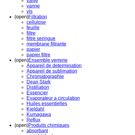
valve
vanne
vis
(open)
Filtration
cellulose
feuille
filtre
filtre seringue
membrane filtrante
papier
papier filtre
(open)
Ensemble verrerie
Appareil de determination
Appareil de sublimation
Chromatographie
Dean Stark
Distillation
Essencier
Evaporateur a circulation
Huiles essentielles
Kjeldahl
Kumagawa
Reflux
(open)
Produits chimiques
absorbant