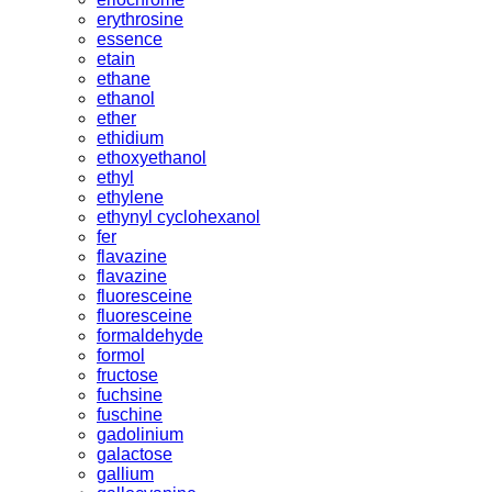
erythrosine
essence
etain
ethane
ethanol
ether
ethidium
ethoxyethanol
ethyl
ethylene
ethynyl cyclohexanol
fer
flavazine
flavazine
fluoresceine
fluoresceine
formaldehyde
formol
fructose
fuchsine
fuschine
gadolinium
galactose
gallium