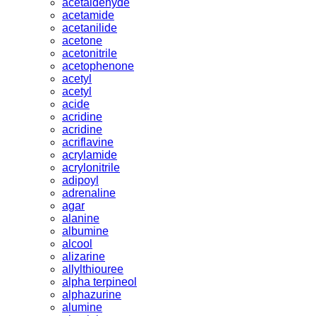
acetaldehyde
acetamide
acetanilide
acetone
acetonitrile
acetophenone
acetyl
acetyl
acide
acridine
acridine
acriflavine
acrylamide
acrylonitrile
adipoyl
adrenaline
agar
alanine
albumine
alcool
alizarine
allylthiouree
alpha terpineol
alphazurine
alumine