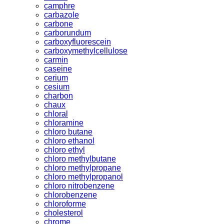
camphre
carbazole
carbone
carborundum
carboxyfluorescein
carboxymethylcellulose
carmin
caseine
cerium
cesium
charbon
chaux
chloral
chloramine
chloro butane
chloro ethanol
chloro ethyl
chloro methylbutane
chloro methylpropane
chloro methylpropanol
chloro nitrobenzene
chlorobenzene
chloroforme
cholesterol
chrome