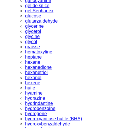
gallocyanine
gel de silice
gel Sephadex
glucose
glutarzaldehyde
glycerine
glycerol
glycine
glycol
graisse
hematoxyline
heptane
hexane
hexanedione
hexanetriol
hexanol
hexene
huile
hyamine
hydrazine
hydrindantine
hydrobenzoine
hydrogene
hydroxyanilose butile (BHA)
hydroxybenzaldehyde