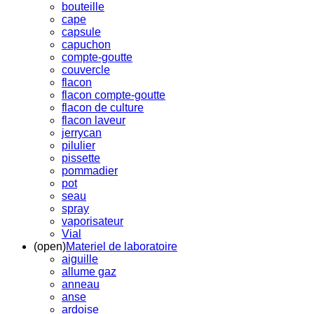
bouteille
cape
capsule
capuchon
compte-goutte
couvercle
flacon
flacon compte-goutte
flacon de culture
flacon laveur
jerrycan
pilulier
pissette
pommadier
pot
seau
spray
vaporisateur
Vial
(open)
Materiel de laboratoire
aiguille
allume gaz
anneau
anse
ardoise