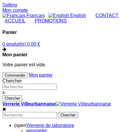
Setting
Mon compte
Français
English
|
CONTACT
|
ACCUEIL
|
PROMOTIONS
Panier
0 produit(s)
0,00 €
Mon panier
Votre panier est vide.
Mon panier
Commander
Chercher
x
Chercher
Verrerie Villeurbannaise
Chercher
(open)
Verrerie de laboratoire
aerometre