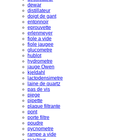
dewar
distillateur
doigt de gant
entonnoir
eprouvette
erlenmeyer
fiole a vide
fiole jaugee
glucometre
hublot
hydrometre
jauge Owen
kjeldahl
lactodensimetre
laine de quartz
pas de vis
piege
pipette
plaque filtrante
pont
porte filtre
poudre
pycnometre
rampe a vide
reacteur