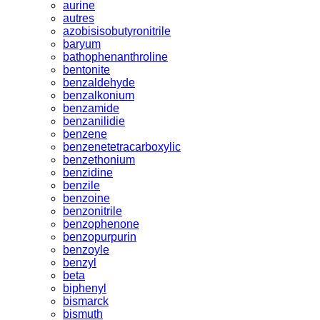
aurine
autres
azobisisobutyronitrile
baryum
bathophenanthroline
bentonite
benzaldehyde
benzalkonium
benzamide
benzanilidie
benzene
benzenetetracarboxylic
benzethonium
benzidine
benzile
benzoine
benzonitrile
benzophenone
benzopurpurin
benzoyle
benzyl
beta
biphenyl
bismarck
bismuth