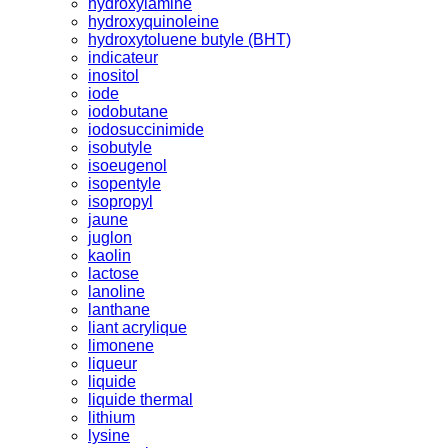
hydroxylamine
hydroxyquinoleine
hydroxytoluene butyle (BHT)
indicateur
inositol
iode
iodobutane
iodosuccinimide
isobutyle
isoeugenol
isopentyle
isopropyl
jaune
juglon
kaolin
lactose
lanoline
lanthane
liant acrylique
limonene
liqueur
liquide
liquide thermal
lithium
lysine