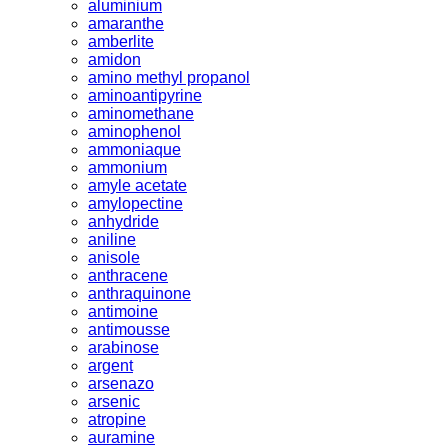
aluminium
amaranthe
amberlite
amidon
amino methyl propanol
aminoantipyrine
aminomethane
aminophenol
ammoniaque
ammonium
amyle acetate
amylopectine
anhydride
aniline
anisole
anthracene
anthraquinone
antimoine
antimousse
arabinose
argent
arsenazo
arsenic
atropine
auramine