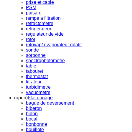
prise et cable
PSM
puisard
rampe a filtration
refractometre
refrigerateur
regulateur de vide
rotor
rotovap/ evaporateur rotatif
sonde
sorbonne
spectrophotometre
table
tabouret
thermostat
titrateur
turbidimetre
vacuometre
(open)
Flaconnage
bague de deversement
biberon
bidon
bocal
bonbonne
bouillote