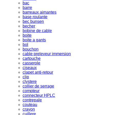
bac
barre
barreaux aimantes
base roulante
bec bunsen
becher
bobine de cable
boite
boite a gants
bol
bouchon
cable preleveur immersion
cartouche
casserole
ciseaux
clapet anti-retour
clip
clystere
collier de serrage
compteur
connecteur HPLC
contrepale
couteau
crayon
cuillere