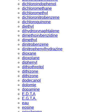
dichloroindophenol
dichloromethane
dichloromethyl
dichloronitrobenzene
dichloroquinone
diethyl
dihydroxynaphtalene
dimethoxybenzidine
dimethyl
dinitrobenzene
dinitrophenylhydrazine
dioxane
dioxolane
diphenyl
dithiothreitol
dithizone
dithizone
dodecanol
dolomie
dopamine
E.D.T.A
E.G.T.A.
eau
eosine
eriochrome