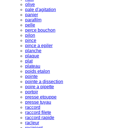
olive
pale d'agitation
panier
parafilm
pelle
perce bouchon
pilon
pince
pince a epiler
planche
plaque
plat
plateau
poids etalon
pointe
pointe a dissection
poire a pipette
portoir
presse etouppe
presse tuyau
raccord
raccord filete
raccord rapide
racleur
recipient