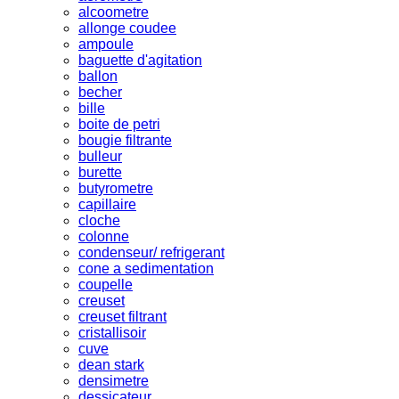
alcoometre
allonge coudee
ampoule
baguette d'agitation
ballon
becher
bille
boite de petri
bougie filtrante
bulleur
burette
butyrometre
capillaire
cloche
colonne
condenseur/ refrigerant
cone a sedimentation
coupelle
creuset
creuset filtrant
cristallisoir
cuve
dean stark
densimetre
dessicateur