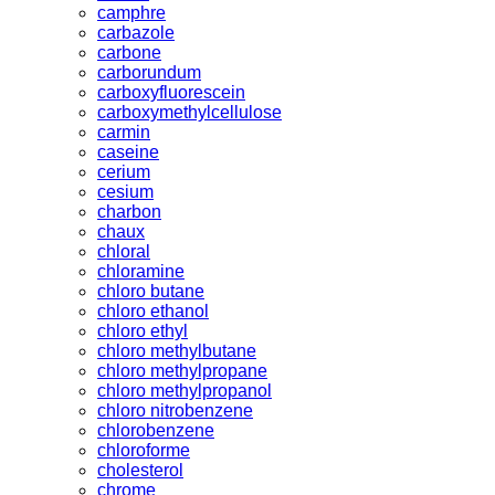
camphre
carbazole
carbone
carborundum
carboxyfluorescein
carboxymethylcellulose
carmin
caseine
cerium
cesium
charbon
chaux
chloral
chloramine
chloro butane
chloro ethanol
chloro ethyl
chloro methylbutane
chloro methylpropane
chloro methylpropanol
chloro nitrobenzene
chlorobenzene
chloroforme
cholesterol
chrome