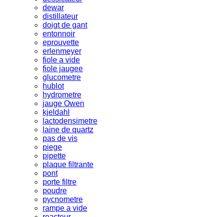
dewar
distillateur
doigt de gant
entonnoir
eprouvette
erlenmeyer
fiole a vide
fiole jaugee
glucometre
hublot
hydrometre
jauge Owen
kjeldahl
lactodensimetre
laine de quartz
pas de vis
piege
pipette
plaque filtrante
pont
porte filtre
poudre
pycnometre
rampe a vide
reacteur