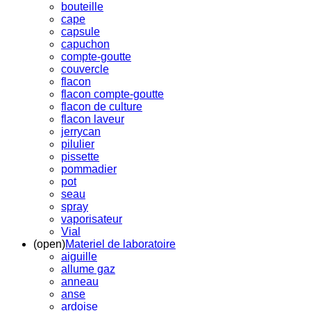
bouteille
cape
capsule
capuchon
compte-goutte
couvercle
flacon
flacon compte-goutte
flacon de culture
flacon laveur
jerrycan
pilulier
pissette
pommadier
pot
seau
spray
vaporisateur
Vial
(open)
Materiel de laboratoire
aiguille
allume gaz
anneau
anse
ardoise