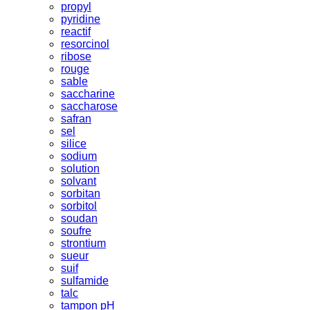
propyl
pyridine
reactif
resorcinol
ribose
rouge
sable
saccharine
saccharose
safran
sel
silice
sodium
solution
solvant
sorbitan
sorbitol
soudan
soufre
strontium
sueur
suif
sulfamide
talc
tampon pH