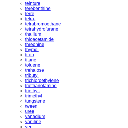
teinture
terebenthine
terre
tetra-
tetrabromoethane
tetrahydrofurane
thallium
thioacetamide
threonine
thymol
tiron
titane
toluene
trehalose
tributyl
trichloroethylene
triethanolamine
triethyl-
trimethyl
tungstene
tween
uree
vanadium
vaniline
vert