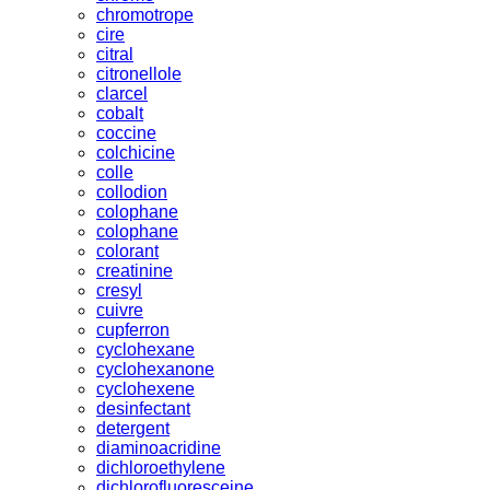
chromotrope
cire
citral
citronellole
clarcel
cobalt
coccine
colchicine
colle
collodion
colophane
colophane
colorant
creatinine
cresyl
cuivre
cupferron
cyclohexane
cyclohexanone
cyclohexene
desinfectant
detergent
diaminoacridine
dichloroethylene
dichlorofluoresceine