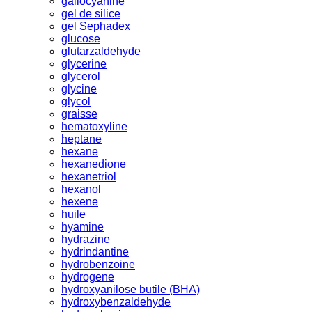
gallocyanine
gel de silice
gel Sephadex
glucose
glutarzaldehyde
glycerine
glycerol
glycine
glycol
graisse
hematoxyline
heptane
hexane
hexanedione
hexanetriol
hexanol
hexene
huile
hyamine
hydrazine
hydrindantine
hydrobenzoine
hydrogene
hydroxyanilose butile (BHA)
hydroxybenzaldehyde