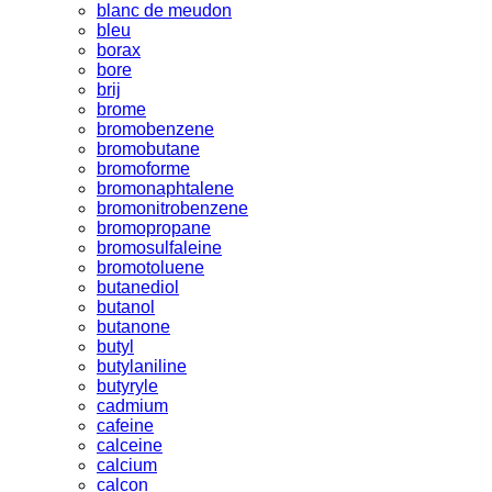
blanc de meudon
bleu
borax
bore
brij
brome
bromobenzene
bromobutane
bromoforme
bromonaphtalene
bromonitrobenzene
bromopropane
bromosulfaleine
bromotoluene
butanediol
butanol
butanone
butyl
butylaniline
butyryle
cadmium
cafeine
calceine
calcium
calcon