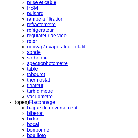
prise et cable
PSM
puisard
rampe a filtration
refractometre
refrigerateur
regulateur de vide
rotor
rotovap/ evaporateur rotatif
sonde
sorbonne
spectrophotometre
table
tabouret
thermostat
titrateur
turbidimetre
vacuometre
(open)
Flaconnage
bague de deversement
biberon
bidon
bocal
bonbonne
bouillote