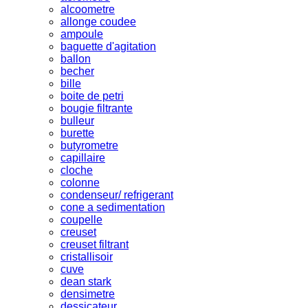
alcoometre
allonge coudee
ampoule
baguette d'agitation
ballon
becher
bille
boite de petri
bougie filtrante
bulleur
burette
butyrometre
capillaire
cloche
colonne
condenseur/ refrigerant
cone a sedimentation
coupelle
creuset
creuset filtrant
cristallisoir
cuve
dean stark
densimetre
dessicateur