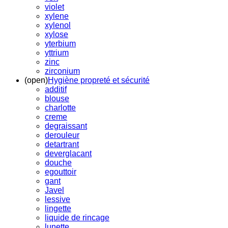
violet
xylene
xylenol
xylose
yterbium
yttrium
zinc
zirconium
(open)
Hygiène propreté et sécurité
additif
blouse
charlotte
creme
degraissant
derouleur
detartrant
deverglacant
douche
egouttoir
gant
Javel
lessive
lingette
liquide de rincage
lunette