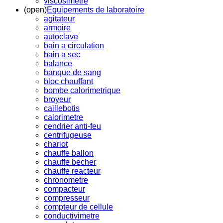
viscosimetre
(open)
Equipements de laboratoire
agitateur
armoire
autoclave
bain a circulation
bain a sec
balance
banque de sang
bloc chauffant
bombe calorimetrique
broyeur
caillebotis
calorimetre
cendrier anti-feu
centrifugeuse
chariot
chauffe ballon
chauffe becher
chauffe reacteur
chronometre
compacteur
compresseur
compteur de cellule
conductivimetre