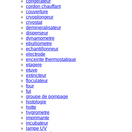
congelateur
cordon chauffant
couverture
cryoplongeur
cryostat
demineralisateur
disperseur
dynamometre
ebulliometre
echantillonneur
electrode
enceinte thermostatique
etagere
etuve
extincteur
floculateur
four
fut
groupe de pompage
histologie
hotte
hygrometre
imprimante
incubateur
lampe UV