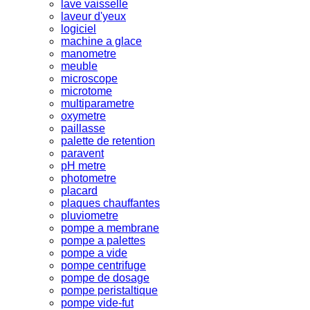
lave vaisselle
laveur d'yeux
logiciel
machine a glace
manometre
meuble
microscope
microtome
multiparametre
oxymetre
paillasse
palette de retention
paravent
pH metre
photometre
placard
plaques chauffantes
pluviometre
pompe a membrane
pompe a palettes
pompe a vide
pompe centrifuge
pompe de dosage
pompe peristaltique
pompe vide-fut