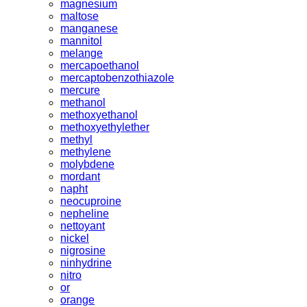
magnesium
maltose
manganese
mannitol
melange
mercapoethanol
mercaptobenzothiazole
mercure
methanol
methoxyethanol
methoxyethylether
methyl
methylene
molybdene
mordant
napht
neocuproine
nepheline
nettoyant
nickel
nigrosine
ninhydrine
nitro
or
orange