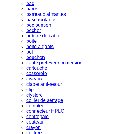
bac
barre
barreaux aimantes
base roulante
bec bunsen
becher
bobine de cable
boite
boite a gants
bol
bouchon
cable preleveur immersion
cartouche
casserole
ciseaux
clapet anti-retour
clip
clystere
collier de serrage
compteur
connecteur HPLC
contrepale
couteau
crayon
cuillere