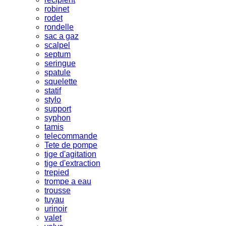
robinet
rodet
rondelle
sac a gaz
scalpel
septum
seringue
spatule
squelette
statif
stylo
support
syphon
tamis
telecommande
Tete de pompe
tige d'agitation
tige d'extraction
trepied
trompe a eau
trousse
tuyau
urinoir
valet