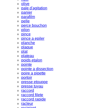
olive
pale d'agitation
panier
parafilm
pelle
perce bouchon
pilon
pince
pince a epiler
planche
plaque
plat
plateau
poids etalon
pointe
pointe a dissection
poire a pipette
portoir
presse etouppe
presse tuyau
raccord
raccord filete
raccord rapide
racleur
recipient