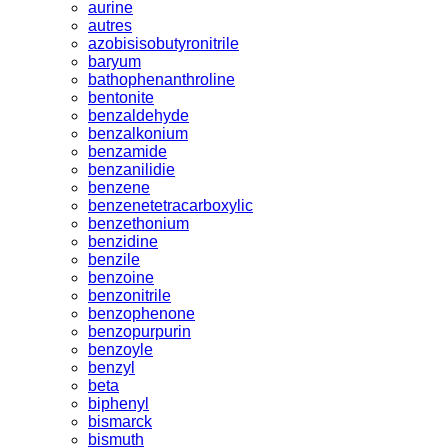
aurine
autres
azobisisobutyronitrile
baryum
bathophenanthroline
bentonite
benzaldehyde
benzalkonium
benzamide
benzanilidie
benzene
benzenetetracarboxylic
benzethonium
benzidine
benzile
benzoine
benzonitrile
benzophenone
benzopurpurin
benzoyle
benzyl
beta
biphenyl
bismarck
bismuth