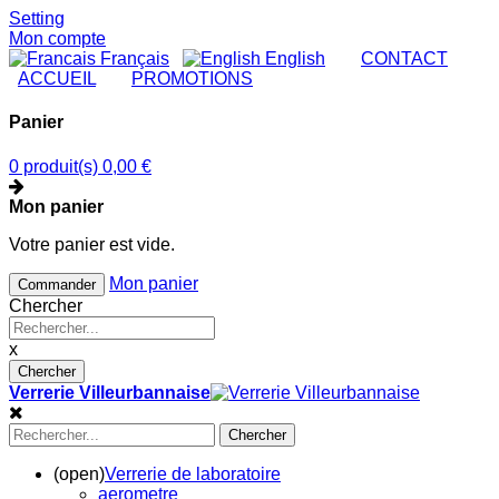
Setting
Mon compte
Français
English
|
CONTACT
|
ACCUEIL
|
PROMOTIONS
Panier
0 produit(s)
0,00 €
Mon panier
Votre panier est vide.
Mon panier
Commander
Chercher
x
Chercher
Verrerie Villeurbannaise
Chercher
(open)
Verrerie de laboratoire
aerometre