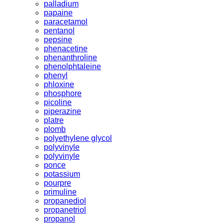
palladium
papaine
paracetamol
pentanol
pepsine
phenacetine
phenanthroline
phenolphtaleine
phenyl
phloxine
phosphore
picoline
piperazine
platre
plomb
polyethylene glycol
polyvinyle
polyvinyle
ponce
potassium
pourpre
primuline
propanediol
propanetriol
propanol