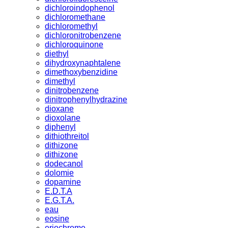
dichloroindophenol
dichloromethane
dichloromethyl
dichloronitrobenzene
dichloroquinone
diethyl
dihydroxynaphtalene
dimethoxybenzidine
dimethyl
dinitrobenzene
dinitrophenylhydrazine
dioxane
dioxolane
diphenyl
dithiothreitol
dithizone
dithizone
dodecanol
dolomie
dopamine
E.D.T.A
E.G.T.A.
eau
eosine
eriochrome