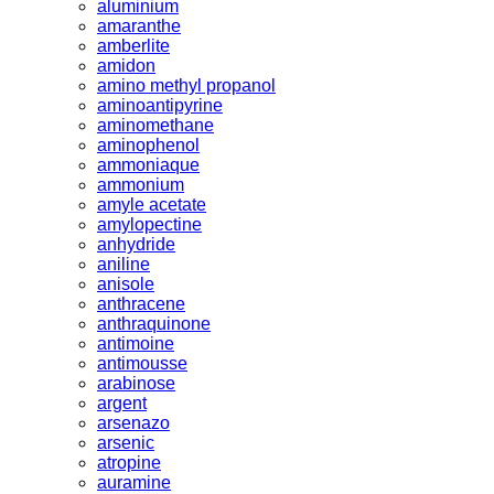
aluminium
amaranthe
amberlite
amidon
amino methyl propanol
aminoantipyrine
aminomethane
aminophenol
ammoniaque
ammonium
amyle acetate
amylopectine
anhydride
aniline
anisole
anthracene
anthraquinone
antimoine
antimousse
arabinose
argent
arsenazo
arsenic
atropine
auramine