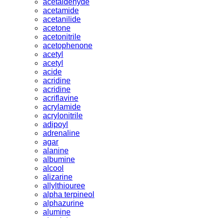
acetaldehyde
acetamide
acetanilide
acetone
acetonitrile
acetophenone
acetyl
acetyl
acide
acridine
acridine
acriflavine
acrylamide
acrylonitrile
adipoyl
adrenaline
agar
alanine
albumine
alcool
alizarine
allylthiouree
alpha terpineol
alphazurine
alumine