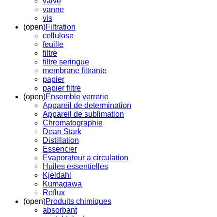
valve
vanne
vis
(open)
Filtration
cellulose
feuille
filtre
filtre seringue
membrane filtrante
papier
papier filtre
(open)
Ensemble verrerie
Appareil de determination
Appareil de sublimation
Chromatographie
Dean Stark
Distillation
Essencier
Evaporateur a circulation
Huiles essentielles
Kjeldahl
Kumagawa
Reflux
(open)
Produits chimiques
absorbant