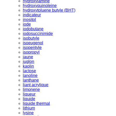
hydroxylamine
hydroxyquinoleine
hydroxytoluene butyle (BHT)
indicateur
inositol
iode
iodobutane
iodosuccinimide
isobutyle
isoeugenol
isopentyle
isopropyl
jaune
juglon
kaolin
lactose
lanoline
lanthane
liant acrylique
limonene
liqueur
liquide
liquide thermal
lithium
lysine