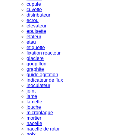
cupule
cuvette
distributeur
ecrou
elevateur
epuisette
etaleur
etau
etiquette
fixation reacteur
glaciere
goupillon
graphite
guide agitation
indicateur de flux
inoculateur
joint
lame
lamelle
louche
microplaque
mortier
nacelle
nacelle de rotor
noix