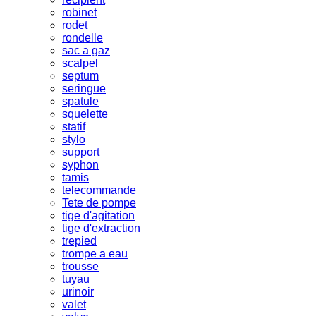
robinet
rodet
rondelle
sac a gaz
scalpel
septum
seringue
spatule
squelette
statif
stylo
support
syphon
tamis
telecommande
Tete de pompe
tige d'agitation
tige d'extraction
trepied
trompe a eau
trousse
tuyau
urinoir
valet