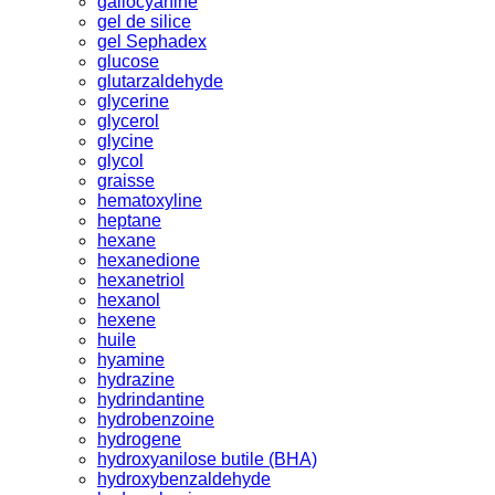
gallocyanine
gel de silice
gel Sephadex
glucose
glutarzaldehyde
glycerine
glycerol
glycine
glycol
graisse
hematoxyline
heptane
hexane
hexanedione
hexanetriol
hexanol
hexene
huile
hyamine
hydrazine
hydrindantine
hydrobenzoine
hydrogene
hydroxyanilose butile (BHA)
hydroxybenzaldehyde