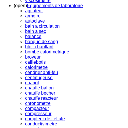
viscosimetre
(open)
Equipements de laboratoire
agitateur
armoire
autoclave
bain a circulation
bain a sec
balance
banque de sang
bloc chauffant
bombe calorimetrique
broyeur
caillebotis
calorimetre
cendrier anti-feu
centrifugeuse
chariot
chauffe ballon
chauffe becher
chauffe reacteur
chronometre
compacteur
compresseur
compteur de cellule
conductivimetre