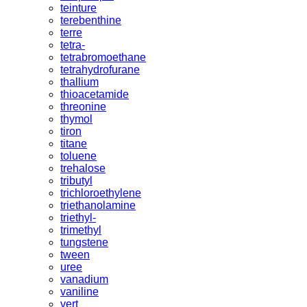
teinture
terebenthine
terre
tetra-
tetrabromoethane
tetrahydrofurane
thallium
thioacetamide
threonine
thymol
tiron
titane
toluene
trehalose
tributyl
trichloroethylene
triethanolamine
triethyl-
trimethyl
tungstene
tween
uree
vanadium
vaniline
vert