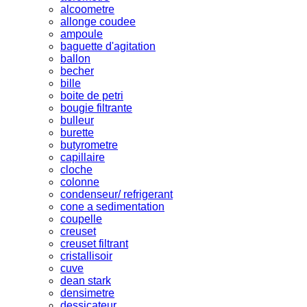
alcoometre
allonge coudee
ampoule
baguette d'agitation
ballon
becher
bille
boite de petri
bougie filtrante
bulleur
burette
butyrometre
capillaire
cloche
colonne
condenseur/ refrigerant
cone a sedimentation
coupelle
creuset
creuset filtrant
cristallisoir
cuve
dean stark
densimetre
dessicateur