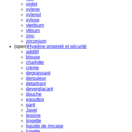
violet
xylene
xylenol
xylose
yterbium
yttrium
zinc
zirconium
(open)
Hygiène propreté et sécurité
additif
blouse
charlotte
creme
degraissant
derouleur
detartrant
deverglacant
douche
egouttoir
gant
Javel
lessive
lingette
liquide de rincage
lunette