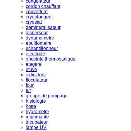
congelateur
cordon chauffant
couverture
cryoplongeur
cryostat
demineralisateur
disperseur
dynamometre
ebulliometre
echantillonneur
electrode
enceinte thermostatique
etagere
etuve
extincteur
floculateur
four
fut
groupe de pompage
histologie
hotte
hygrometre
imprimante
incubateur
lampe UV