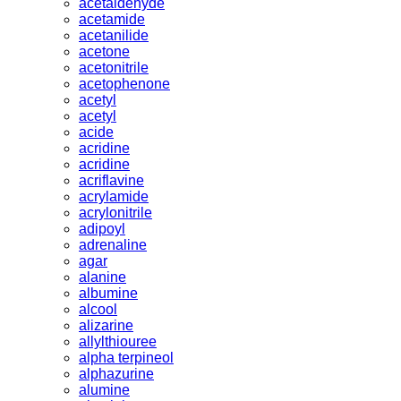
acetaldehyde
acetamide
acetanilide
acetone
acetonitrile
acetophenone
acetyl
acetyl
acide
acridine
acridine
acriflavine
acrylamide
acrylonitrile
adipoyl
adrenaline
agar
alanine
albumine
alcool
alizarine
allylthiouree
alpha terpineol
alphazurine
alumine