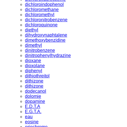
dichloroindophenol
dichloromethane
dichloromethyl
dichloronitrobenzene
dichloroquinone
diethyl
dihydroxynaphtalene
dimethoxybenzidine
dimethyl
dinitrobenzene
dinitrophenylhydrazine
dioxane
dioxolane
diphenyl
dithiothreitol
dithizone
dithizone
dodecanol
dolomie
dopamine
E.D.T.A
E.G.T.A.
eau
eosine
eriochrome