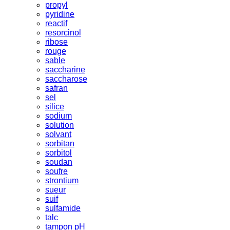
propyl
pyridine
reactif
resorcinol
ribose
rouge
sable
saccharine
saccharose
safran
sel
silice
sodium
solution
solvant
sorbitan
sorbitol
soudan
soufre
strontium
sueur
suif
sulfamide
talc
tampon pH