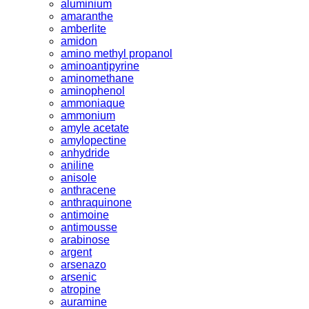
aluminium
amaranthe
amberlite
amidon
amino methyl propanol
aminoantipyrine
aminomethane
aminophenol
ammoniaque
ammonium
amyle acetate
amylopectine
anhydride
aniline
anisole
anthracene
anthraquinone
antimoine
antimousse
arabinose
argent
arsenazo
arsenic
atropine
auramine