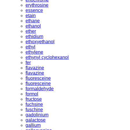
erythrosine
essence
etain
ethane
ethanol
ether
ethidium
ethoxyethanol
ethyl
ethylene
ethynyl cyclohexanol
fer
flavazine
flavazine
fluoresceine
fluoresceine
formaldehyde
formol
fructose
fuchsine
fuschine
gadolinium
galactose
gallium