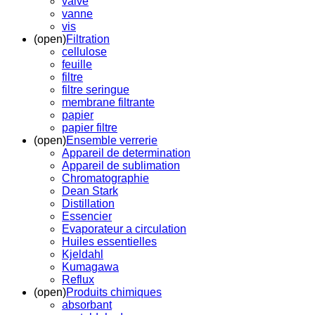
valve
vanne
vis
(open)
Filtration
cellulose
feuille
filtre
filtre seringue
membrane filtrante
papier
papier filtre
(open)
Ensemble verrerie
Appareil de determination
Appareil de sublimation
Chromatographie
Dean Stark
Distillation
Essencier
Evaporateur a circulation
Huiles essentielles
Kjeldahl
Kumagawa
Reflux
(open)
Produits chimiques
absorbant