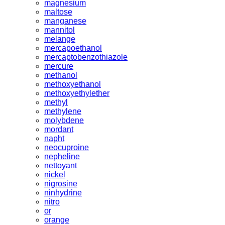
magnesium
maltose
manganese
mannitol
melange
mercapoethanol
mercaptobenzothiazole
mercure
methanol
methoxyethanol
methoxyethylether
methyl
methylene
molybdene
mordant
napht
neocuproine
nepheline
nettoyant
nickel
nigrosine
ninhydrine
nitro
or
orange