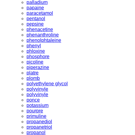
palladium
papaine
paracetamol
pentanol
pepsine
phenacetine
phenanthroline
phenolphtaleine
phenyl
phloxine
phosphore
picoline
piperazine
platre
plomb
polyethylene glycol
polyvinyle
polyvinyle
ponce
potassium
pourpre
primuline
propanediol
propanetriol
propanol