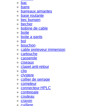
bac
barre
barreaux aimantes
base roulante
bec bunsen
becher
bobine de cable
boite
boite a gants
bol
bouchon
cable preleveur immersion
cartouche
casserole
ciseaux
clapet anti-retour
clip
clystere
collier de serrage
compteur
connecteur HPLC
contrepale
couteau
crayon
cuillere