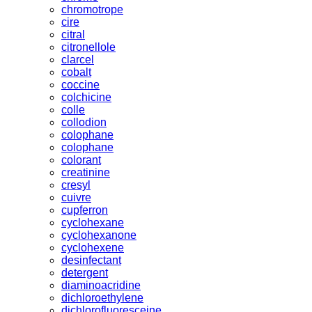
chromotrope
cire
citral
citronellole
clarcel
cobalt
coccine
colchicine
colle
collodion
colophane
colophane
colorant
creatinine
cresyl
cuivre
cupferron
cyclohexane
cyclohexanone
cyclohexene
desinfectant
detergent
diaminoacridine
dichloroethylene
dichlorofluoresceine