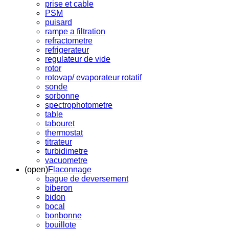
prise et cable
PSM
puisard
rampe a filtration
refractometre
refrigerateur
regulateur de vide
rotor
rotovap/ evaporateur rotatif
sonde
sorbonne
spectrophotometre
table
tabouret
thermostat
titrateur
turbidimetre
vacuometre
(open)
Flaconnage
bague de deversement
biberon
bidon
bocal
bonbonne
bouillote