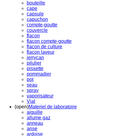
bouteille
cape
capsule
capuchon
compte-goutte
couvercle
flacon
flacon compte-goutte
flacon de culture
flacon laveur
jerrycan
pilulier
pissette
pommadier
pot
seau
spray
vaporisateur
Vial
(open)
Materiel de laboratoire
aiguille
allume gaz
anneau
anse
ardoise