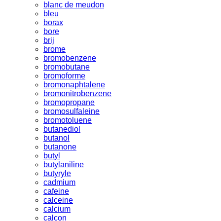
blanc de meudon
bleu
borax
bore
brij
brome
bromobenzene
bromobutane
bromoforme
bromonaphtalene
bromonitrobenzene
bromopropane
bromosulfaleine
bromotoluene
butanediol
butanol
butanone
butyl
butylaniline
butyryle
cadmium
cafeine
calceine
calcium
calcon