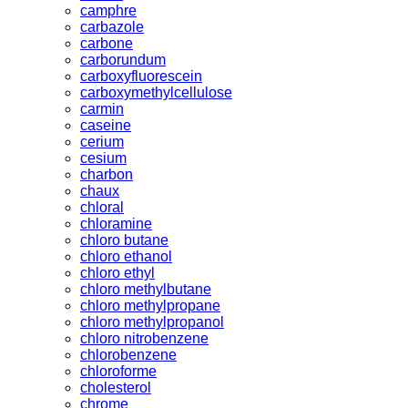
camphre
carbazole
carbone
carborundum
carboxyfluorescein
carboxymethylcellulose
carmin
caseine
cerium
cesium
charbon
chaux
chloral
chloramine
chloro butane
chloro ethanol
chloro ethyl
chloro methylbutane
chloro methylpropane
chloro methylpropanol
chloro nitrobenzene
chlorobenzene
chloroforme
cholesterol
chrome