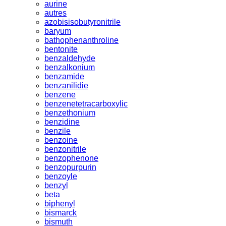
aurine
autres
azobisisobutyronitrile
baryum
bathophenanthroline
bentonite
benzaldehyde
benzalkonium
benzamide
benzanilidie
benzene
benzenetetracarboxylic
benzethonium
benzidine
benzile
benzoine
benzonitrile
benzophenone
benzopurpurin
benzoyle
benzyl
beta
biphenyl
bismarck
bismuth