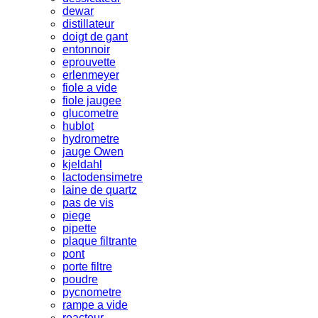
dewar
distillateur
doigt de gant
entonnoir
eprouvette
erlenmeyer
fiole a vide
fiole jaugee
glucometre
hublot
hydrometre
jauge Owen
kjeldahl
lactodensimetre
laine de quartz
pas de vis
piege
pipette
plaque filtrante
pont
porte filtre
poudre
pycnometre
rampe a vide
reacteur