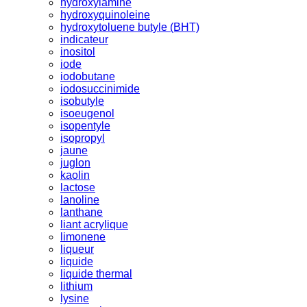
hydroxylamine
hydroxyquinoleine
hydroxytoluene butyle (BHT)
indicateur
inositol
iode
iodobutane
iodosuccinimide
isobutyle
isoeugenol
isopentyle
isopropyl
jaune
juglon
kaolin
lactose
lanoline
lanthane
liant acrylique
limonene
liqueur
liquide
liquide thermal
lithium
lysine