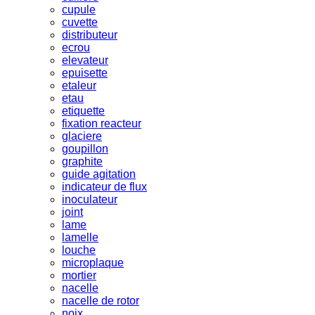
cupule
cuvette
distributeur
ecrou
elevateur
epuisette
etaleur
etau
etiquette
fixation reacteur
glaciere
goupillon
graphite
guide agitation
indicateur de flux
inoculateur
joint
lame
lamelle
louche
microplaque
mortier
nacelle
nacelle de rotor
noix