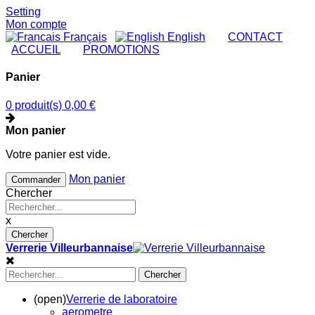
Setting
Mon compte
Français
English
|
CONTACT
|
ACCUEIL
|
PROMOTIONS
Panier
0 produit(s)
0,00 €
Mon panier
Votre panier est vide.
Mon panier
Commander
Chercher
x
Chercher
Verrerie Villeurbannaise
Chercher
(open)
Verrerie de laboratoire
aerometre