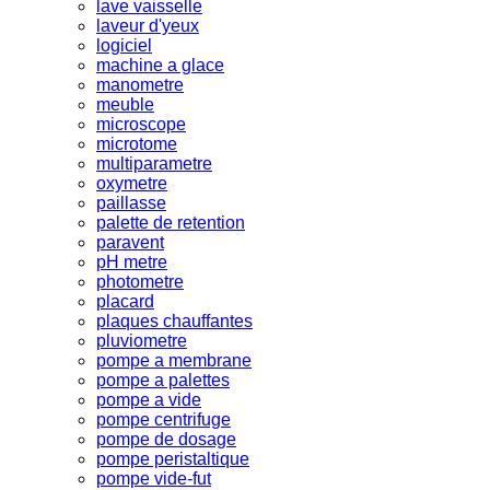
lave vaisselle
laveur d'yeux
logiciel
machine a glace
manometre
meuble
microscope
microtome
multiparametre
oxymetre
paillasse
palette de retention
paravent
pH metre
photometre
placard
plaques chauffantes
pluviometre
pompe a membrane
pompe a palettes
pompe a vide
pompe centrifuge
pompe de dosage
pompe peristaltique
pompe vide-fut