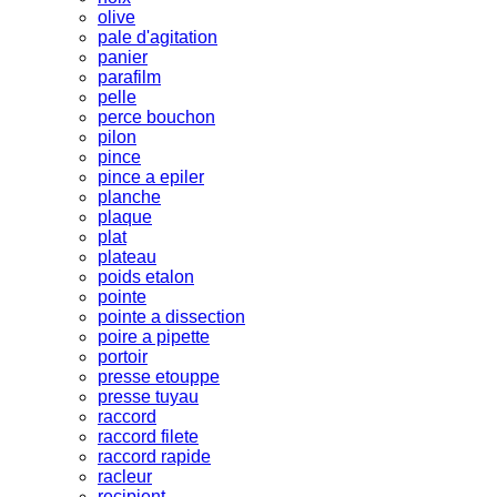
olive
pale d'agitation
panier
parafilm
pelle
perce bouchon
pilon
pince
pince a epiler
planche
plaque
plat
plateau
poids etalon
pointe
pointe a dissection
poire a pipette
portoir
presse etouppe
presse tuyau
raccord
raccord filete
raccord rapide
racleur
recipient