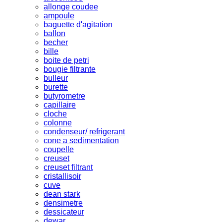
allonge coudee
ampoule
baguette d'agitation
ballon
becher
bille
boite de petri
bougie filtrante
bulleur
burette
butyrometre
capillaire
cloche
colonne
condenseur/ refrigerant
cone a sedimentation
coupelle
creuset
creuset filtrant
cristallisoir
cuve
dean stark
densimetre
dessicateur
dewar