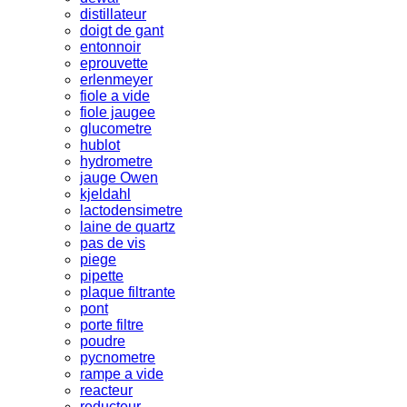
distillateur
doigt de gant
entonnoir
eprouvette
erlenmeyer
fiole a vide
fiole jaugee
glucometre
hublot
hydrometre
jauge Owen
kjeldahl
lactodensimetre
laine de quartz
pas de vis
piege
pipette
plaque filtrante
pont
porte filtre
poudre
pycnometre
rampe a vide
reacteur
reducteur