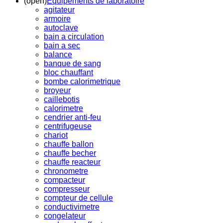
(open)
Equipements de laboratoire
agitateur
armoire
autoclave
bain a circulation
bain a sec
balance
banque de sang
bloc chauffant
bombe calorimetrique
broyeur
caillebotis
calorimetre
cendrier anti-feu
centrifugeuse
chariot
chauffe ballon
chauffe becher
chauffe reacteur
chronometre
compacteur
compresseur
compteur de cellule
conductivimetre
congelateur