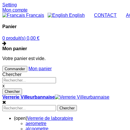
Setting
Mon compte
Français
English
|
CONTACT
|
A
Panier
0 produit(s)
0,00 €
Mon panier
Votre panier est vide.
Mon panier
Commander
Chercher
x
Chercher
Verrerie Villeurbannaise
Chercher
(open)
Verrerie de laboratoire
aerometre
alcoometre