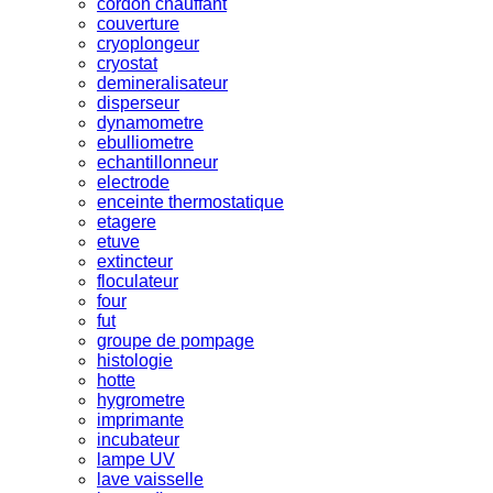
cordon chauffant
couverture
cryoplongeur
cryostat
demineralisateur
disperseur
dynamometre
ebulliometre
echantillonneur
electrode
enceinte thermostatique
etagere
etuve
extincteur
floculateur
four
fut
groupe de pompage
histologie
hotte
hygrometre
imprimante
incubateur
lampe UV
lave vaisselle