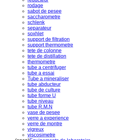
rodage
sabot de pesee
saccharometre
schlenk
separateur
soxhlet
support de filtration
support thermometre
tete de colonne
tete de distillation
thermometre
tube a centrifuger
tube a essai
Tube a mineraliser
tube abducteur
tube de culture
tube forme U
tube niveau
tube R.M.N
vase de pesee
verre a experience
verre de montre
vigreux
viscosimetre