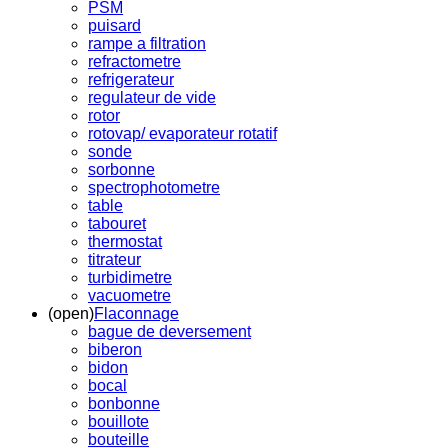
PSM
puisard
rampe a filtration
refractometre
refrigerateur
regulateur de vide
rotor
rotovap/ evaporateur rotatif
sonde
sorbonne
spectrophotometre
table
tabouret
thermostat
titrateur
turbidimetre
vacuometre
(open)
Flaconnage
bague de deversement
biberon
bidon
bocal
bonbonne
bouillote
bouteille