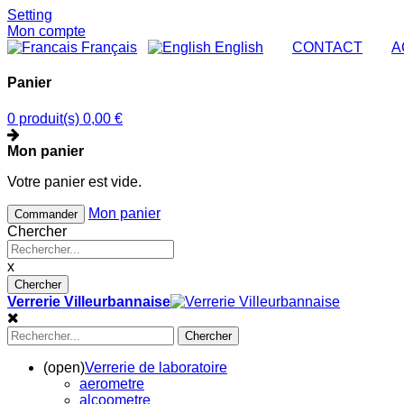
Setting
Mon compte
Français
English
|
CONTACT
|
A
Panier
0 produit(s)
0,00 €
Mon panier
Votre panier est vide.
Mon panier
Commander
Chercher
x
Chercher
Verrerie Villeurbannaise
Chercher
(open)
Verrerie de laboratoire
aerometre
alcoometre