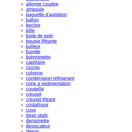
allonge coudee
ampoule
baguette d'agitation
ballon
becher
bille
boite de petri
bougie filtrante
bulleur
burette
butyrometre
capillaire
cloche
colonne
condenseur/ refrigerant
cone a sedimentation
coupelle
creuset
creuset filtrant
cristallisoir
cuve
dean stark
densimetre
dessicateur
dewar