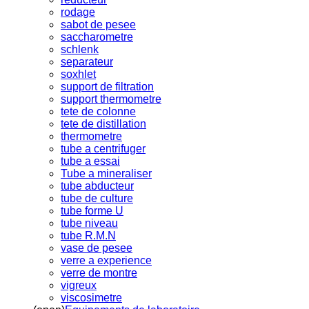
rodage
sabot de pesee
saccharometre
schlenk
separateur
soxhlet
support de filtration
support thermometre
tete de colonne
tete de distillation
thermometre
tube a centrifuger
tube a essai
Tube a mineraliser
tube abducteur
tube de culture
tube forme U
tube niveau
tube R.M.N
vase de pesee
verre a experience
verre de montre
vigreux
viscosimetre