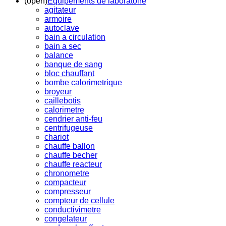
(open)
Equipements de laboratoire
agitateur
armoire
autoclave
bain a circulation
bain a sec
balance
banque de sang
bloc chauffant
bombe calorimetrique
broyeur
caillebotis
calorimetre
cendrier anti-feu
centrifugeuse
chariot
chauffe ballon
chauffe becher
chauffe reacteur
chronometre
compacteur
compresseur
compteur de cellule
conductivimetre
congelateur