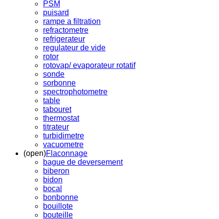
PSM
puisard
rampe a filtration
refractometre
refrigerateur
regulateur de vide
rotor
rotovap/ evaporateur rotatif
sonde
sorbonne
spectrophotometre
table
tabouret
thermostat
titrateur
turbidimetre
vacuometre
(open)
Flaconnage
bague de deversement
biberon
bidon
bocal
bonbonne
bouillote
bouteille