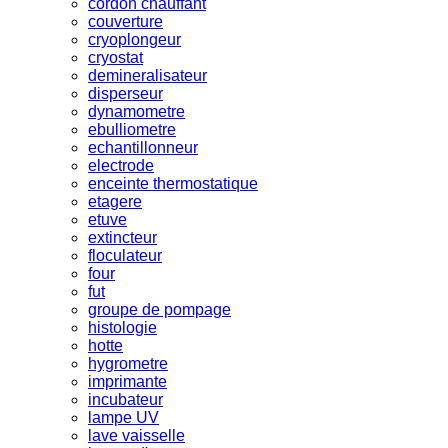
cordon chauffant
couverture
cryoplongeur
cryostat
demineralisateur
disperseur
dynamometre
ebulliometre
echantillonneur
electrode
enceinte thermostatique
etagere
etuve
extincteur
floculateur
four
fut
groupe de pompage
histologie
hotte
hygrometre
imprimante
incubateur
lampe UV
lave vaisselle