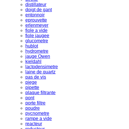
distillateur
doigt de gant
entonnoir
eprouvette
erlenmeyer
fiole a vide
fiole jaugee
glucometre
hublot
hydrometre
jauge Owen
kjeldahl
lactodensimetre
laine de quartz
pas de vis
piege
pipette
plaque filtrante
pont
porte filtre
poudre
pycnometre
rampe a vide
reacteur
reducteur