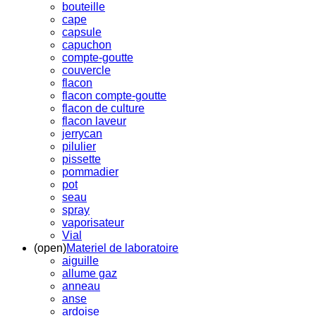
bouteille
cape
capsule
capuchon
compte-goutte
couvercle
flacon
flacon compte-goutte
flacon de culture
flacon laveur
jerrycan
pilulier
pissette
pommadier
pot
seau
spray
vaporisateur
Vial
(open)
Materiel de laboratoire
aiguille
allume gaz
anneau
anse
ardoise