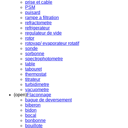
prise et cable
PSM
puisard
rampe a filtration
refractometre
refrigerateur
regulateur de vide
rotor
rotovap/ evaporateur rotatif
sonde
sorbonne
spectrophotometre
table
tabouret
thermostat
titrateur
turbidimetre
vacuometre
(open)
Flaconnage
bague de deversement
biberon
bidon
bocal
bonbonne
bouillote