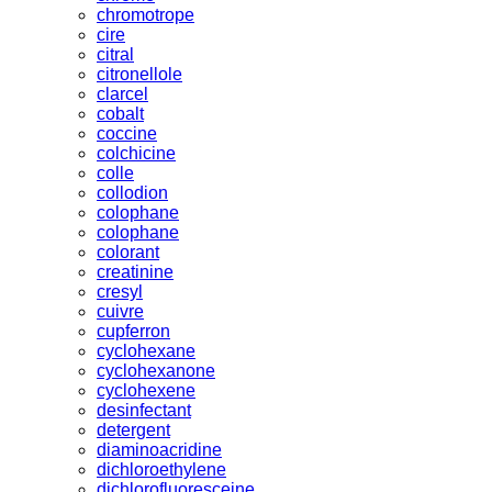
chromotrope
cire
citral
citronellole
clarcel
cobalt
coccine
colchicine
colle
collodion
colophane
colophane
colorant
creatinine
cresyl
cuivre
cupferron
cyclohexane
cyclohexanone
cyclohexene
desinfectant
detergent
diaminoacridine
dichloroethylene
dichlorofluoresceine