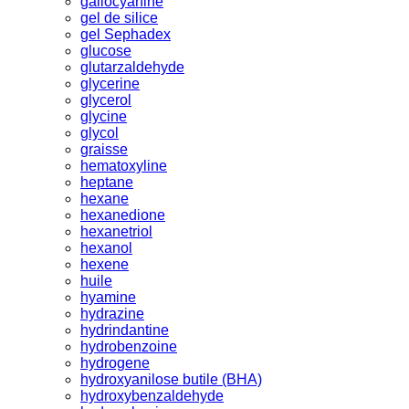
gallocyanine
gel de silice
gel Sephadex
glucose
glutarzaldehyde
glycerine
glycerol
glycine
glycol
graisse
hematoxyline
heptane
hexane
hexanedione
hexanetriol
hexanol
hexene
huile
hyamine
hydrazine
hydrindantine
hydrobenzoine
hydrogene
hydroxyanilose butile (BHA)
hydroxybenzaldehyde