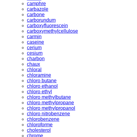
camphre
carbazole
carbone
carborundum
carboxyfluorescein
carboxymethylcellulose
carmin
caseine
cerium
cesium
charbon
chaux
chloral
chloramine
chloro butane
chloro ethanol
chloro ethyl
chloro methylbutane
chloro methylpropane
chloro methylpropanol
chloro nitrobenzene
chlorobenzene
chloroforme
cholesterol
chrome