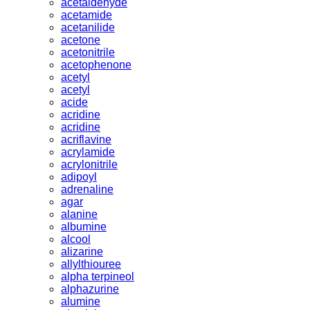
acetaldehyde
acetamide
acetanilide
acetone
acetonitrile
acetophenone
acetyl
acetyl
acide
acridine
acridine
acriflavine
acrylamide
acrylonitrile
adipoyl
adrenaline
agar
alanine
albumine
alcool
alizarine
allylthiouree
alpha terpineol
alphazurine
alumine