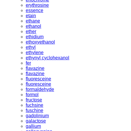
erythrosine
essence
etain
ethane
ethanol
ether
ethidium
ethoxyethanol
ethyl
ethylene
ethynyl cyclohexanol
fer
flavazine
flavazine
fluoresceine
fluoresceine
formaldehyde
formol
fructose
fuchsine
fuschine
gadolinium
galactose
gallium