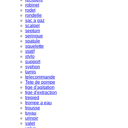
robinet
rodet
rondelle
sac a gaz
scalpel
septum
seringue
spatule
squelette
statif
stylo
support
syphon
tamis
telecommande
Tete de pompe
tige d'agitation
tige d'extraction
trepied
trompe a eau
trousse
tuyau
urinoir
valet