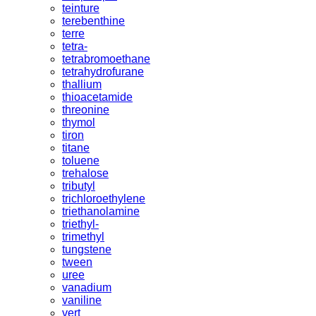
teinture
terebenthine
terre
tetra-
tetrabromoethane
tetrahydrofurane
thallium
thioacetamide
threonine
thymol
tiron
titane
toluene
trehalose
tributyl
trichloroethylene
triethanolamine
triethyl-
trimethyl
tungstene
tween
uree
vanadium
vaniline
vert