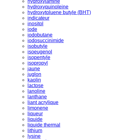
hydroxylamine
hydroxyquinoleine
hydroxytoluene butyle (BHT)
indicateur
inositol
iode
iodobutane
iodosuccinimide
isobutyle
isoeugenol
isopentyle
isopropyl
jaune
juglon
kaolin
lactose
lanoline
lanthane
liant acrylique
limonene
liqueur
liquide
liquide thermal
lithium
lysine