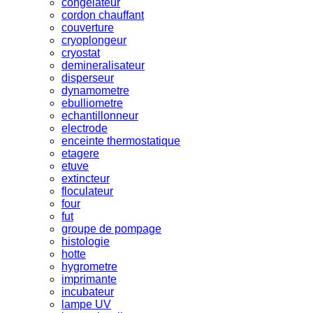
congelateur
cordon chauffant
couverture
cryoplongeur
cryostat
demineralisateur
disperseur
dynamometre
ebulliometre
echantillonneur
electrode
enceinte thermostatique
etagere
etuve
extincteur
floculateur
four
fut
groupe de pompage
histologie
hotte
hygrometre
imprimante
incubateur
lampe UV