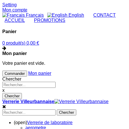
Setting
Mon compte
Français
English
|
CONTACT
|
ACCUEIL
|
PROMOTIONS
Panier
0 produit(s)
0,00 €
Mon panier
Votre panier est vide.
Mon panier
Commander
Chercher
x
Chercher
Verrerie Villeurbannaise
Chercher
(open)
Verrerie de laboratoire
aerometre