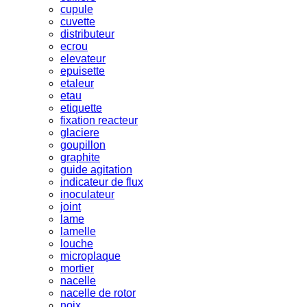
cupule
cuvette
distributeur
ecrou
elevateur
epuisette
etaleur
etau
etiquette
fixation reacteur
glaciere
goupillon
graphite
guide agitation
indicateur de flux
inoculateur
joint
lame
lamelle
louche
microplaque
mortier
nacelle
nacelle de rotor
noix