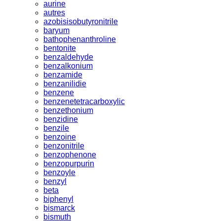
aurine
autres
azobisisobutyronitrile
baryum
bathophenanthroline
bentonite
benzaldehyde
benzalkonium
benzamide
benzanilidie
benzene
benzenetetracarboxylic
benzethonium
benzidine
benzile
benzoine
benzonitrile
benzophenone
benzopurpurin
benzoyle
benzyl
beta
biphenyl
bismarck
bismuth