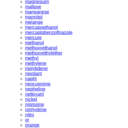
magnesium
maltose
manganese
mannitol
melange
mercapoethanol
mercaptobenzothiazole
mercure
methanol
methoxyethanol
methoxyethylether
methyl
methylene
molybdene
mordant
napht
neocuproine
nepheline
nettoyant
nickel
nigrosine
ninhydrine
nitro
or
orange