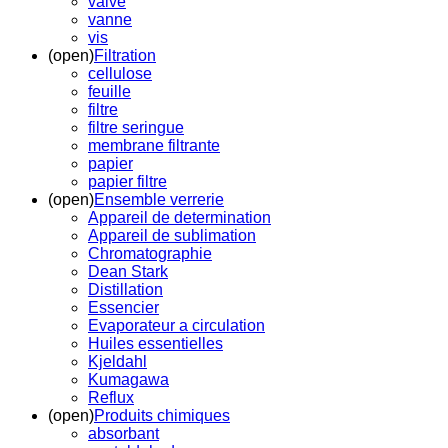
valve
vanne
vis
(open)
Filtration
cellulose
feuille
filtre
filtre seringue
membrane filtrante
papier
papier filtre
(open)
Ensemble verrerie
Appareil de determination
Appareil de sublimation
Chromatographie
Dean Stark
Distillation
Essencier
Evaporateur a circulation
Huiles essentielles
Kjeldahl
Kumagawa
Reflux
(open)
Produits chimiques
absorbant