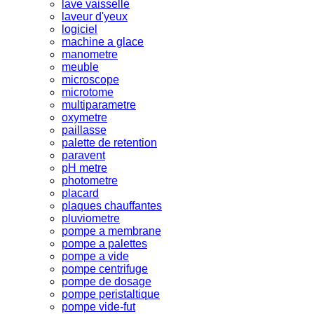
lave vaisselle
laveur d'yeux
logiciel
machine a glace
manometre
meuble
microscope
microtome
multiparametre
oxymetre
paillasse
palette de retention
paravent
pH metre
photometre
placard
plaques chauffantes
pluviometre
pompe a membrane
pompe a palettes
pompe a vide
pompe centrifuge
pompe de dosage
pompe peristaltique
pompe vide-fut