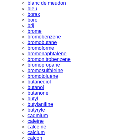
blanc de meudon
bleu
borax
bore
brij
brome
bromobenzene
bromobutane
bromoforme
bromonaphtalene
bromonitrobenzene
bromopropane
bromosulfaleine
bromotoluene
butanediol
butanol
butanone
butyl
butylaniline
butyryle
cadmium
cafeine
calceine
calcium
calcon