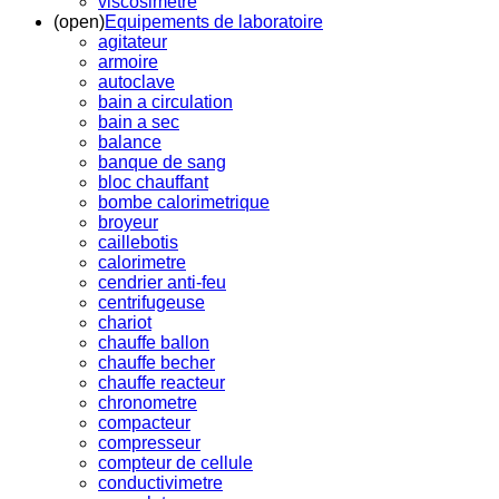
viscosimetre
(open)
Equipements de laboratoire
agitateur
armoire
autoclave
bain a circulation
bain a sec
balance
banque de sang
bloc chauffant
bombe calorimetrique
broyeur
caillebotis
calorimetre
cendrier anti-feu
centrifugeuse
chariot
chauffe ballon
chauffe becher
chauffe reacteur
chronometre
compacteur
compresseur
compteur de cellule
conductivimetre