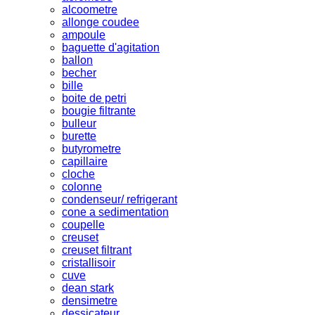
alcoometre
allonge coudee
ampoule
baguette d'agitation
ballon
becher
bille
boite de petri
bougie filtrante
bulleur
burette
butyrometre
capillaire
cloche
colonne
condenseur/ refrigerant
cone a sedimentation
coupelle
creuset
creuset filtrant
cristallisoir
cuve
dean stark
densimetre
dessicateur