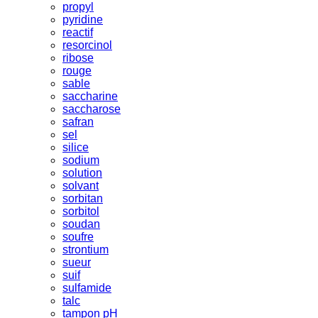
propyl
pyridine
reactif
resorcinol
ribose
rouge
sable
saccharine
saccharose
safran
sel
silice
sodium
solution
solvant
sorbitan
sorbitol
soudan
soufre
strontium
sueur
suif
sulfamide
talc
tampon pH