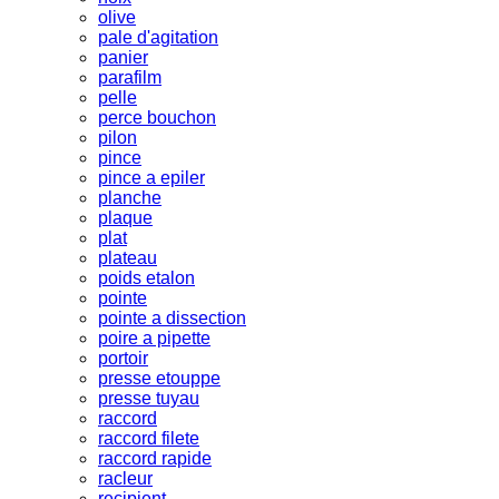
olive
pale d'agitation
panier
parafilm
pelle
perce bouchon
pilon
pince
pince a epiler
planche
plaque
plat
plateau
poids etalon
pointe
pointe a dissection
poire a pipette
portoir
presse etouppe
presse tuyau
raccord
raccord filete
raccord rapide
racleur
recipient