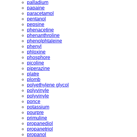
palladium
papaine
paracetamol
pentanol
pepsine
phenacetine
phenanthroline
phenolphtaleine
phenyl
phloxine
phosphore
picoline
piperazine
platre
plomb
polyethylene glycol
polyvinyle
polyvinyle
ponce
potassium
pourpre
primuline
propanediol
propanetriol
propanol