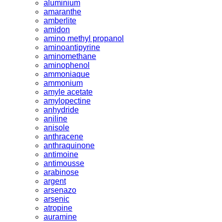
aluminium
amaranthe
amberlite
amidon
amino methyl propanol
aminoantipyrine
aminomethane
aminophenol
ammoniaque
ammonium
amyle acetate
amylopectine
anhydride
aniline
anisole
anthracene
anthraquinone
antimoine
antimousse
arabinose
argent
arsenazo
arsenic
atropine
auramine