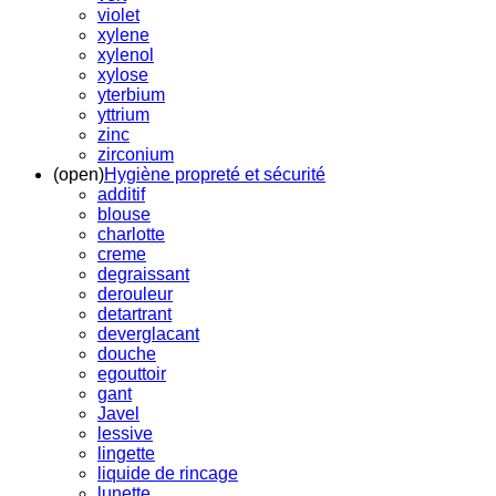
violet
xylene
xylenol
xylose
yterbium
yttrium
zinc
zirconium
(open)
Hygiène propreté et sécurité
additif
blouse
charlotte
creme
degraissant
derouleur
detartrant
deverglacant
douche
egouttoir
gant
Javel
lessive
lingette
liquide de rincage
lunette