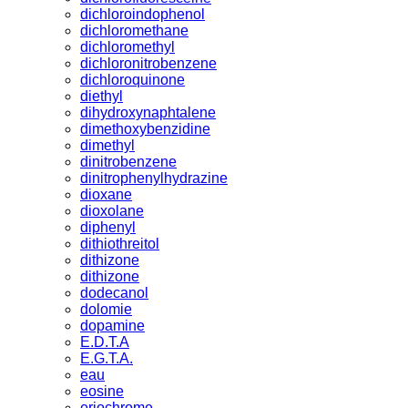
dichloroindophenol
dichloromethane
dichloromethyl
dichloronitrobenzene
dichloroquinone
diethyl
dihydroxynaphtalene
dimethoxybenzidine
dimethyl
dinitrobenzene
dinitrophenylhydrazine
dioxane
dioxolane
diphenyl
dithiothreitol
dithizone
dithizone
dodecanol
dolomie
dopamine
E.D.T.A
E.G.T.A.
eau
eosine
eriochrome