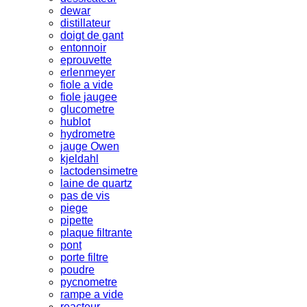
dewar
distillateur
doigt de gant
entonnoir
eprouvette
erlenmeyer
fiole a vide
fiole jaugee
glucometre
hublot
hydrometre
jauge Owen
kjeldahl
lactodensimetre
laine de quartz
pas de vis
piege
pipette
plaque filtrante
pont
porte filtre
poudre
pycnometre
rampe a vide
reacteur