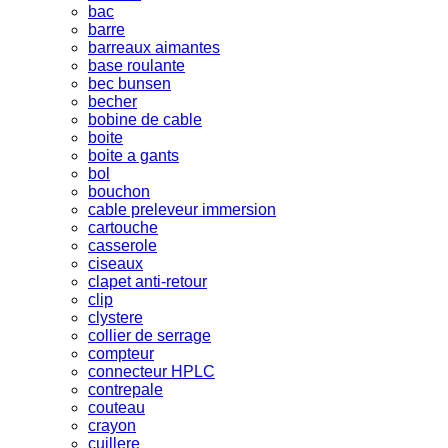
bac
barre
barreaux aimantes
base roulante
bec bunsen
becher
bobine de cable
boite
boite a gants
bol
bouchon
cable preleveur immersion
cartouche
casserole
ciseaux
clapet anti-retour
clip
clystere
collier de serrage
compteur
connecteur HPLC
contrepale
couteau
crayon
cuillere