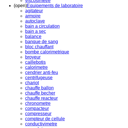
viscosimetre
(open)
Equipements de laboratoire
agitateur
armoire
autoclave
bain a circulation
bain a sec
balance
banque de sang
bloc chauffant
bombe calorimetrique
broyeur
caillebotis
calorimetre
cendrier anti-feu
centrifugeuse
chariot
chauffe ballon
chauffe becher
chauffe reacteur
chronometre
compacteur
compresseur
compteur de cellule
conductivimetre