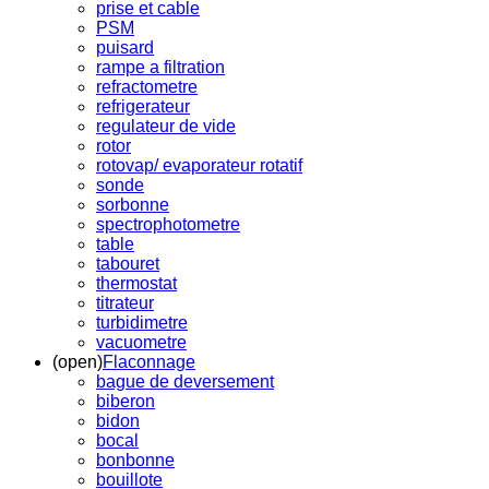
prise et cable
PSM
puisard
rampe a filtration
refractometre
refrigerateur
regulateur de vide
rotor
rotovap/ evaporateur rotatif
sonde
sorbonne
spectrophotometre
table
tabouret
thermostat
titrateur
turbidimetre
vacuometre
(open)
Flaconnage
bague de deversement
biberon
bidon
bocal
bonbonne
bouillote