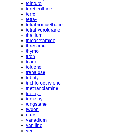
teinture
terebenthine
terre
tetra-
tetrabromoethane
tetrahydrofurane
thallium
thioacetamide
threonine
thymol
tiron
titane
toluene
trehalose
tributyl
trichloroethylene
triethanolamine
triethyl-
trimethyl
tungstene
tween
uree
vanadium
vaniline
vert