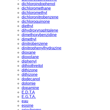
dichloroindophenol
dichloromethane
dichloromethyl
dichloronitrobenzene
dichloroquinone
diethyl
dihydroxynaphtalene
dimethoxybenzidine
dimethyl
dinitrobenzene
dinitrophenylhydrazine
dioxane
dioxolane
diphenyl
dithiothreitol
dithizone
dithizone
dodecanol
dolomie
dopamine
E.D.T.A
E.G.T.A.
eau
eosine
eriochrome