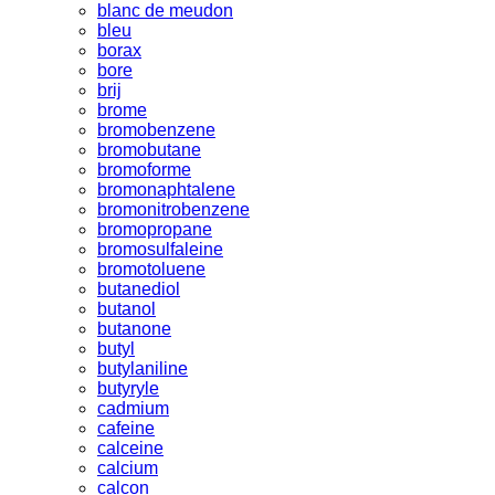
blanc de meudon
bleu
borax
bore
brij
brome
bromobenzene
bromobutane
bromoforme
bromonaphtalene
bromonitrobenzene
bromopropane
bromosulfaleine
bromotoluene
butanediol
butanol
butanone
butyl
butylaniline
butyryle
cadmium
cafeine
calceine
calcium
calcon