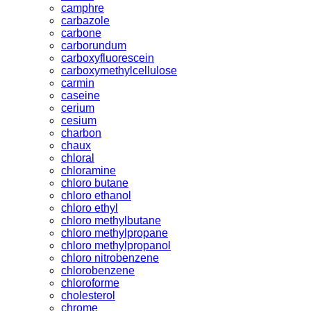
camphre
carbazole
carbone
carborundum
carboxyfluorescein
carboxymethylcellulose
carmin
caseine
cerium
cesium
charbon
chaux
chloral
chloramine
chloro butane
chloro ethanol
chloro ethyl
chloro methylbutane
chloro methylpropane
chloro methylpropanol
chloro nitrobenzene
chlorobenzene
chloroforme
cholesterol
chrome