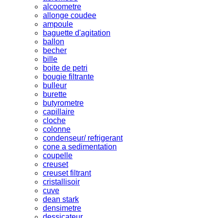
alcoometre
allonge coudee
ampoule
baguette d'agitation
ballon
becher
bille
boite de petri
bougie filtrante
bulleur
burette
butyrometre
capillaire
cloche
colonne
condenseur/ refrigerant
cone a sedimentation
coupelle
creuset
creuset filtrant
cristallisoir
cuve
dean stark
densimetre
dessicateur