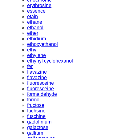
erythrosine
essence
etain
ethane
ethanol
ether
ethidium
ethoxyethanol
ethyl
ethylene
ethynyl cyclohexanol
fer
flavazine
flavazine
fluoresceine
fluoresceine
formaldehyde
formol
fructose
fuchsine
fuschine
gadolinium
galactose
gallium