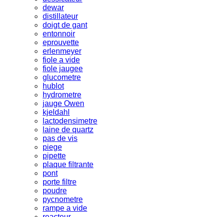
dewar
distillateur
doigt de gant
entonnoir
eprouvette
erlenmeyer
fiole a vide
fiole jaugee
glucometre
hublot
hydrometre
jauge Owen
kjeldahl
lactodensimetre
laine de quartz
pas de vis
piege
pipette
plaque filtrante
pont
porte filtre
poudre
pycnometre
rampe a vide
reacteur