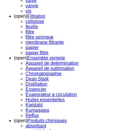
valve
vanne
vis
(open)
Filtration
cellulose
feuille
filtre
filtre seringue
membrane filtrante
papier
papier filtre
(open)
Ensemble verrerie
Appareil de determination
Appareil de sublimation
Chromatographie
Dean Stark
Distillation
Essencier
Evaporateur a circulation
Huiles essentielles
Kjeldahl
Kumagawa
Reflux
(open)
Produits chimiques
absorbant