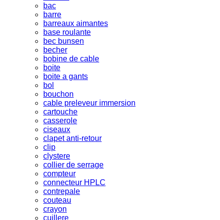
bac
barre
barreaux aimantes
base roulante
bec bunsen
becher
bobine de cable
boite
boite a gants
bol
bouchon
cable preleveur immersion
cartouche
casserole
ciseaux
clapet anti-retour
clip
clystere
collier de serrage
compteur
connecteur HPLC
contrepale
couteau
crayon
cuillere