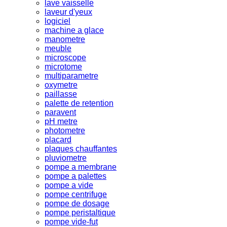
lave vaisselle
laveur d'yeux
logiciel
machine a glace
manometre
meuble
microscope
microtome
multiparametre
oxymetre
paillasse
palette de retention
paravent
pH metre
photometre
placard
plaques chauffantes
pluviometre
pompe a membrane
pompe a palettes
pompe a vide
pompe centrifuge
pompe de dosage
pompe peristaltique
pompe vide-fut