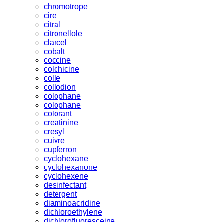
chromotrope
cire
citral
citronellole
clarcel
cobalt
coccine
colchicine
colle
collodion
colophane
colophane
colorant
creatinine
cresyl
cuivre
cupferron
cyclohexane
cyclohexanone
cyclohexene
desinfectant
detergent
diaminoacridine
dichloroethylene
dichlorofluoresceine