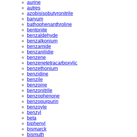
aurine
autres
azobisisobutyronitrile
baryum
bathophenanthroline
bentonite
benzaldehyde
benzalkonium
benzamide
benzanilidie
benzene
benzenetetracarboxylic
benzethonium
benzidine
benzile
benzoine
benzonitrile
benzophenone
benzopurpurin
benzoyle
benzyl
beta
biphenyl
bismarck
bismuth