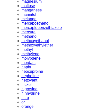
magnesium
maltose
manganese
mannitol
melange
mercapoethanol
mercaptobenzothiazole
mercure
methanol
methoxyethanol
methoxyethylether
methyl
methylene
molybdene
mordant
napht
neocuproine
nepheline
nettoyant
nickel
nigrosine
ninhydrine
nitro
or
orange