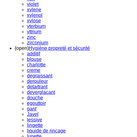
violet
xylene
xylenol
xylose
yterbium
yttrium
zinc
zirconium
(open)
Hygiène propreté et sécurité
additif
blouse
charlotte
creme
degraissant
derouleur
detartrant
deverglacant
douche
egouttoir
gant
Javel
lessive
lingette
liquide de rincage
lunette