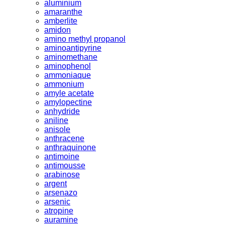
aluminium
amaranthe
amberlite
amidon
amino methyl propanol
aminoantipyrine
aminomethane
aminophenol
ammoniaque
ammonium
amyle acetate
amylopectine
anhydride
aniline
anisole
anthracene
anthraquinone
antimoine
antimousse
arabinose
argent
arsenazo
arsenic
atropine
auramine