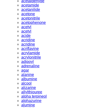
acetaldehyde
acetamide
acetanilide
acetone
acetonitrile
acetophenone
acetyl
acetyl
acide
acridine
acridine
acriflavine
acrylamide
acrylonitrile
adipoyl
adrenaline
agar
alanine
albumine
alcool
alizarine
allylthiouree
alpha terpineol
alphazurine
alumine