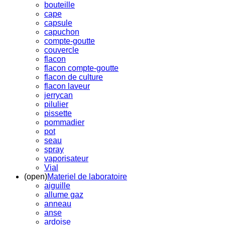
bouteille
cape
capsule
capuchon
compte-goutte
couvercle
flacon
flacon compte-goutte
flacon de culture
flacon laveur
jerrycan
pilulier
pissette
pommadier
pot
seau
spray
vaporisateur
Vial
(open)
Materiel de laboratoire
aiguille
allume gaz
anneau
anse
ardoise