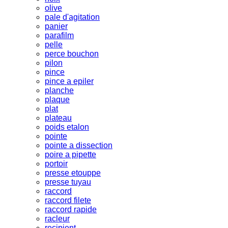
olive
pale d'agitation
panier
parafilm
pelle
perce bouchon
pilon
pince
pince a epiler
planche
plaque
plat
plateau
poids etalon
pointe
pointe a dissection
poire a pipette
portoir
presse etouppe
presse tuyau
raccord
raccord filete
raccord rapide
racleur
recipient