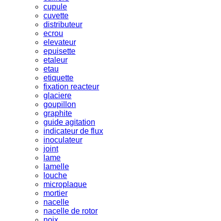
cupule
cuvette
distributeur
ecrou
elevateur
epuisette
etaleur
etau
etiquette
fixation reacteur
glaciere
goupillon
graphite
guide agitation
indicateur de flux
inoculateur
joint
lame
lamelle
louche
microplaque
mortier
nacelle
nacelle de rotor
noix