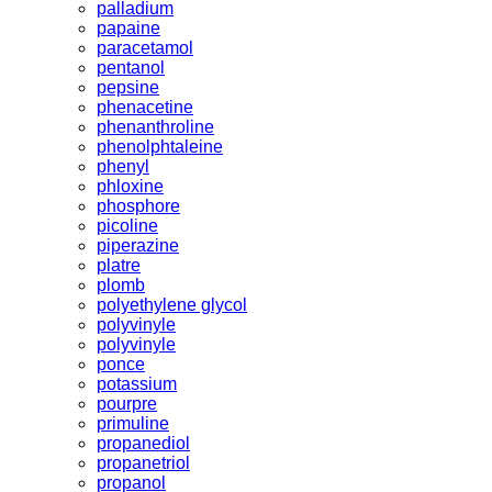
palladium
papaine
paracetamol
pentanol
pepsine
phenacetine
phenanthroline
phenolphtaleine
phenyl
phloxine
phosphore
picoline
piperazine
platre
plomb
polyethylene glycol
polyvinyle
polyvinyle
ponce
potassium
pourpre
primuline
propanediol
propanetriol
propanol