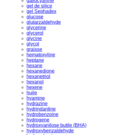
gallocyanine
gel de silice
gel Sephadex
glucose
glutarzaldehyde
glycerine
glycerol
glycine
glycol
graisse
hematoxyline
heptane
hexane
hexanedione
hexanetriol
hexanol
hexene
huile
hyamine
hydrazine
hydrindantine
hydrobenzoine
hydrogene
hydroxyanilose butile (BHA)
hydroxybenzaldehyde