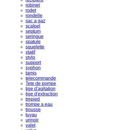
robinet
rodet
rondelle
sac a gaz
scalpel
septum
seringue
spatule
squelette
statif
stylo
support
syphon
tamis
telecommande
Tete de pompe
tige d'agitation
tige d'extraction
trepied
trompe a eau
trousse
tuyau
urinoir
valet