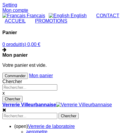
Setting
Mon compte
Français
English
|
CONTACT
|
ACCUEIL
|
PROMOTIONS
Panier
0 produit(s)
0,00 €
Mon panier
Votre panier est vide.
Mon panier
Commander
Chercher
x
Chercher
Verrerie Villeurbannaise
Chercher
(open)
Verrerie de laboratoire
aerometre