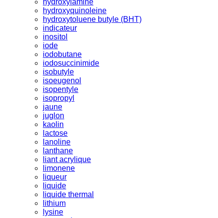
hydroxylamine
hydroxyquinoleine
hydroxytoluene butyle (BHT)
indicateur
inositol
iode
iodobutane
iodosuccinimide
isobutyle
isoeugenol
isopentyle
isopropyl
jaune
juglon
kaolin
lactose
lanoline
lanthane
liant acrylique
limonene
liqueur
liquide
liquide thermal
lithium
lysine