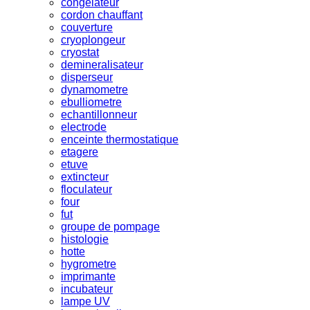
congelateur
cordon chauffant
couverture
cryoplongeur
cryostat
demineralisateur
disperseur
dynamometre
ebulliometre
echantillonneur
electrode
enceinte thermostatique
etagere
etuve
extincteur
floculateur
four
fut
groupe de pompage
histologie
hotte
hygrometre
imprimante
incubateur
lampe UV