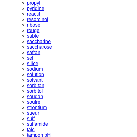
propyl
pyridine
reactif
resorcinol
ribose
rouge
sable
saccharine
saccharose
safran
sel
silice
sodium
solution
solvant
sorbitan
sorbitol
soudan
soufre
strontium
sueur
suif
sulfamide
talc
tampon pH