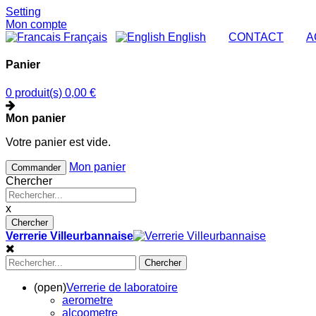
Setting
Mon compte
Français
English
|
CONTACT
|
A
Panier
0 produit(s)
0,00 €
Mon panier
Votre panier est vide.
Mon panier
Commander
Chercher
x
Chercher
Verrerie Villeurbannaise
Chercher
(open)
Verrerie de laboratoire
aerometre
alcoometre