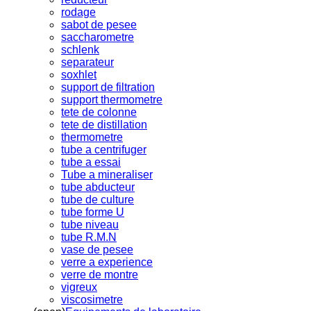
rodage
sabot de pesee
saccharometre
schlenk
separateur
soxhlet
support de filtration
support thermometre
tete de colonne
tete de distillation
thermometre
tube a centrifuger
tube a essai
Tube a mineraliser
tube abducteur
tube de culture
tube forme U
tube niveau
tube R.M.N
vase de pesee
verre a experience
verre de montre
vigreux
viscosimetre