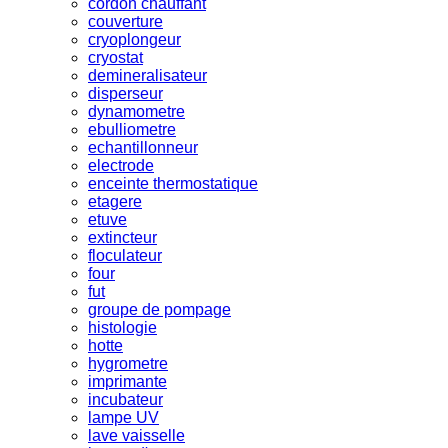
cordon chauffant
couverture
cryoplongeur
cryostat
demineralisateur
disperseur
dynamometre
ebulliometre
echantillonneur
electrode
enceinte thermostatique
etagere
etuve
extincteur
floculateur
four
fut
groupe de pompage
histologie
hotte
hygrometre
imprimante
incubateur
lampe UV
lave vaisselle