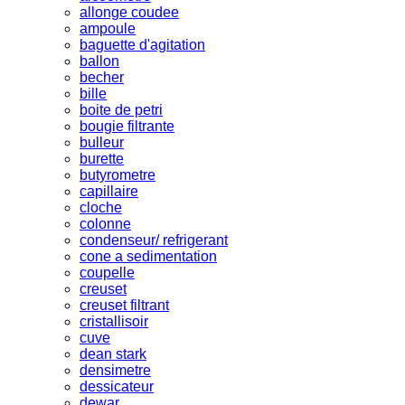
allonge coudee
ampoule
baguette d'agitation
ballon
becher
bille
boite de petri
bougie filtrante
bulleur
burette
butyrometre
capillaire
cloche
colonne
condenseur/ refrigerant
cone a sedimentation
coupelle
creuset
creuset filtrant
cristallisoir
cuve
dean stark
densimetre
dessicateur
dewar