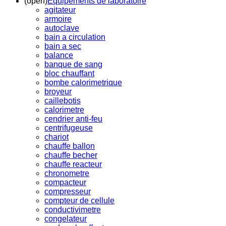
(open)
Equipements de laboratoire
agitateur
armoire
autoclave
bain a circulation
bain a sec
balance
banque de sang
bloc chauffant
bombe calorimetrique
broyeur
caillebotis
calorimetre
cendrier anti-feu
centrifugeuse
chariot
chauffe ballon
chauffe becher
chauffe reacteur
chronometre
compacteur
compresseur
compteur de cellule
conductivimetre
congelateur