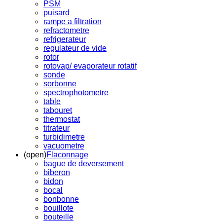
PSM
puisard
rampe a filtration
refractometre
refrigerateur
regulateur de vide
rotor
rotovap/ evaporateur rotatif
sonde
sorbonne
spectrophotometre
table
tabouret
thermostat
titrateur
turbidimetre
vacuometre
(open)
Flaconnage
bague de deversement
biberon
bidon
bocal
bonbonne
bouillote
bouteille