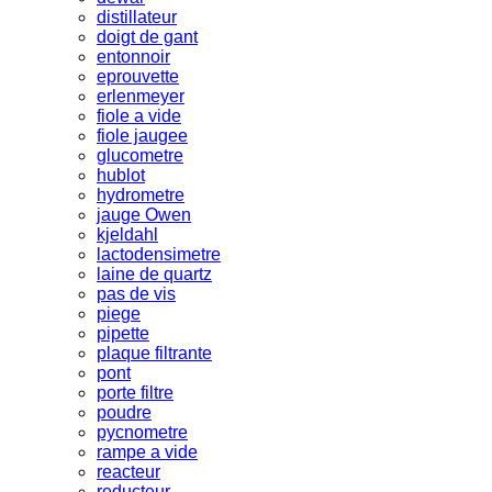
distillateur
doigt de gant
entonnoir
eprouvette
erlenmeyer
fiole a vide
fiole jaugee
glucometre
hublot
hydrometre
jauge Owen
kjeldahl
lactodensimetre
laine de quartz
pas de vis
piege
pipette
plaque filtrante
pont
porte filtre
poudre
pycnometre
rampe a vide
reacteur
reducteur