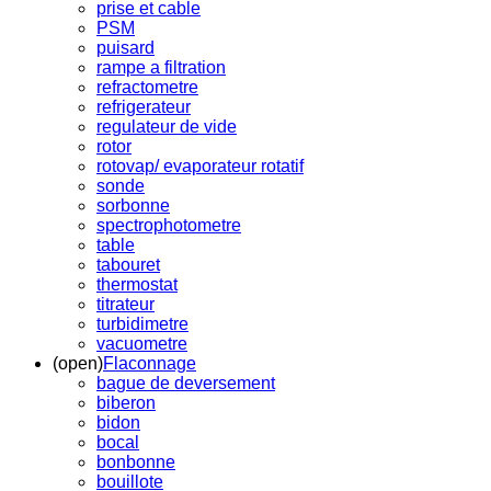
prise et cable
PSM
puisard
rampe a filtration
refractometre
refrigerateur
regulateur de vide
rotor
rotovap/ evaporateur rotatif
sonde
sorbonne
spectrophotometre
table
tabouret
thermostat
titrateur
turbidimetre
vacuometre
(open)
Flaconnage
bague de deversement
biberon
bidon
bocal
bonbonne
bouillote