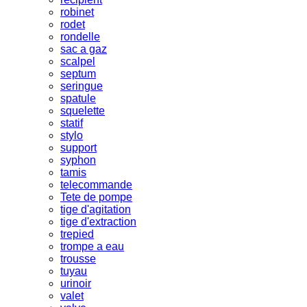
robinet
rodet
rondelle
sac a gaz
scalpel
septum
seringue
spatule
squelette
statif
stylo
support
syphon
tamis
telecommande
Tete de pompe
tige d'agitation
tige d'extraction
trepied
trompe a eau
trousse
tuyau
urinoir
valet