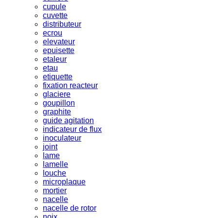
cupule
cuvette
distributeur
ecrou
elevateur
epuisette
etaleur
etau
etiquette
fixation reacteur
glaciere
goupillon
graphite
guide agitation
indicateur de flux
inoculateur
joint
lame
lamelle
louche
microplaque
mortier
nacelle
nacelle de rotor
noix