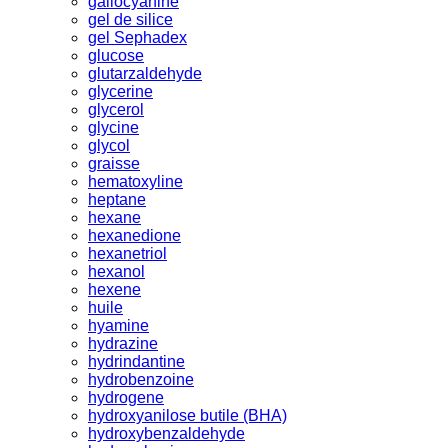
gallocyanine
gel de silice
gel Sephadex
glucose
glutarzaldehyde
glycerine
glycerol
glycine
glycol
graisse
hematoxyline
heptane
hexane
hexanedione
hexanetriol
hexanol
hexene
huile
hyamine
hydrazine
hydrindantine
hydrobenzoine
hydrogene
hydroxyanilose butile (BHA)
hydroxybenzaldehyde