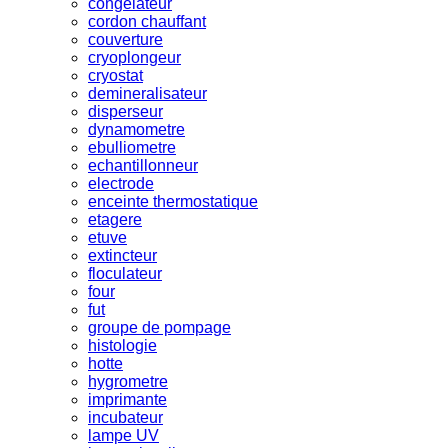
congelateur
cordon chauffant
couverture
cryoplongeur
cryostat
demineralisateur
disperseur
dynamometre
ebulliometre
echantillonneur
electrode
enceinte thermostatique
etagere
etuve
extincteur
floculateur
four
fut
groupe de pompage
histologie
hotte
hygrometre
imprimante
incubateur
lampe UV