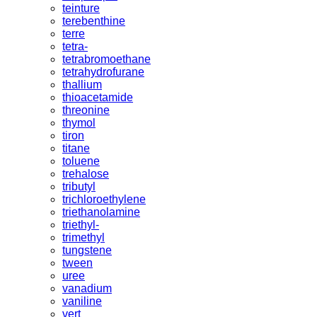
teinture
terebenthine
terre
tetra-
tetrabromoethane
tetrahydrofurane
thallium
thioacetamide
threonine
thymol
tiron
titane
toluene
trehalose
tributyl
trichloroethylene
triethanolamine
triethyl-
trimethyl
tungstene
tween
uree
vanadium
vaniline
vert