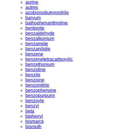
aurine
autres
azobisisobutyronitrile
baryum
bathophenanthroline
bentonite
benzaldehyde
benzalkonium
benzamide
benzanilidie
benzene
benzenetetracarboxylic
benzethonium
benzidine
benzile
benzoine
benzonitrile
benzophenone
benzopurpurin
benzoyle
benzyl
beta
biphenyl
bismarck
bismuth