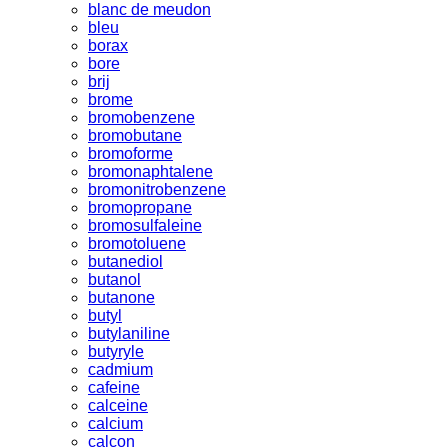
blanc de meudon
bleu
borax
bore
brij
brome
bromobenzene
bromobutane
bromoforme
bromonaphtalene
bromonitrobenzene
bromopropane
bromosulfaleine
bromotoluene
butanediol
butanol
butanone
butyl
butylaniline
butyryle
cadmium
cafeine
calceine
calcium
calcon