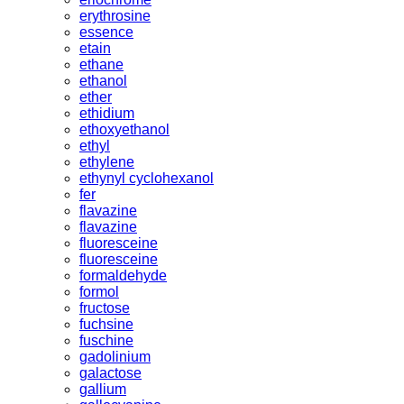
erythrosine
essence
etain
ethane
ethanol
ether
ethidium
ethoxyethanol
ethyl
ethylene
ethynyl cyclohexanol
fer
flavazine
flavazine
fluoresceine
fluoresceine
formaldehyde
formol
fructose
fuchsine
fuschine
gadolinium
galactose
gallium