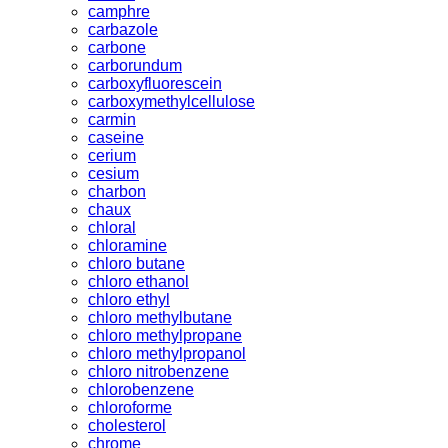
camphre
carbazole
carbone
carborundum
carboxyfluorescein
carboxymethylcellulose
carmin
caseine
cerium
cesium
charbon
chaux
chloral
chloramine
chloro butane
chloro ethanol
chloro ethyl
chloro methylbutane
chloro methylpropane
chloro methylpropanol
chloro nitrobenzene
chlorobenzene
chloroforme
cholesterol
chrome