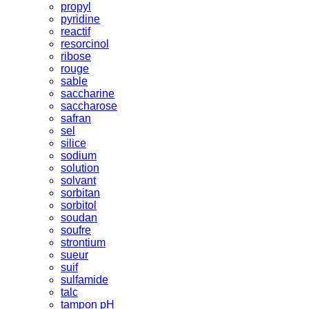
propyl
pyridine
reactif
resorcinol
ribose
rouge
sable
saccharine
saccharose
safran
sel
silice
sodium
solution
solvant
sorbitan
sorbitol
soudan
soufre
strontium
sueur
suif
sulfamide
talc
tampon pH