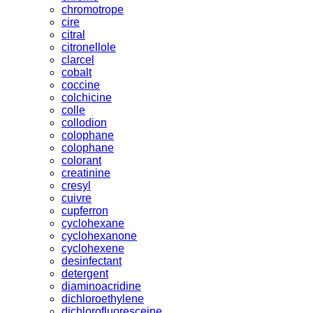
chromotrope
cire
citral
citronellole
clarcel
cobalt
coccine
colchicine
colle
collodion
colophane
colophane
colorant
creatinine
cresyl
cuivre
cupferron
cyclohexane
cyclohexanone
cyclohexene
desinfectant
detergent
diaminoacridine
dichloroethylene
dichlorofluoresceine