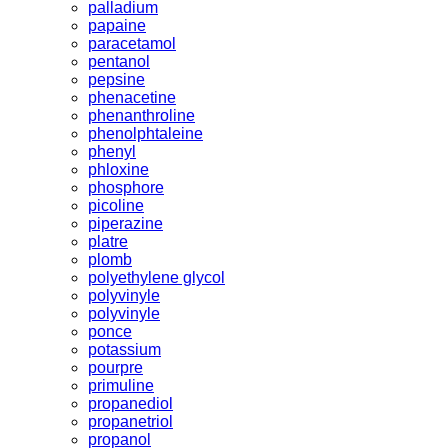
palladium
papaine
paracetamol
pentanol
pepsine
phenacetine
phenanthroline
phenolphtaleine
phenyl
phloxine
phosphore
picoline
piperazine
platre
plomb
polyethylene glycol
polyvinyle
polyvinyle
ponce
potassium
pourpre
primuline
propanediol
propanetriol
propanol