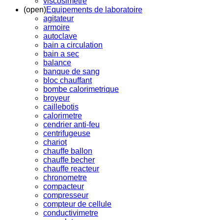
viscosimetre
(open)
Equipements de laboratoire
agitateur
armoire
autoclave
bain a circulation
bain a sec
balance
banque de sang
bloc chauffant
bombe calorimetrique
broyeur
caillebotis
calorimetre
cendrier anti-feu
centrifugeuse
chariot
chauffe ballon
chauffe becher
chauffe reacteur
chronometre
compacteur
compresseur
compteur de cellule
conductivimetre