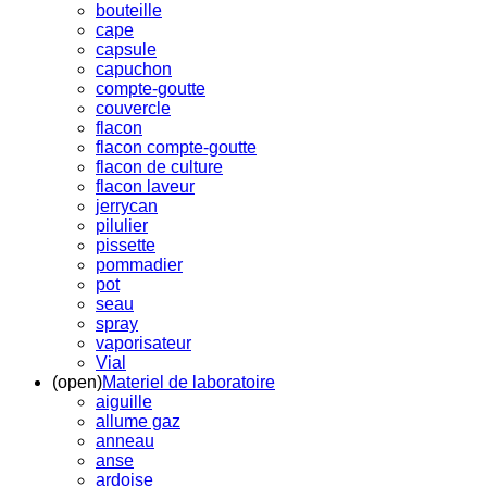
bouteille
cape
capsule
capuchon
compte-goutte
couvercle
flacon
flacon compte-goutte
flacon de culture
flacon laveur
jerrycan
pilulier
pissette
pommadier
pot
seau
spray
vaporisateur
Vial
(open)
Materiel de laboratoire
aiguille
allume gaz
anneau
anse
ardoise