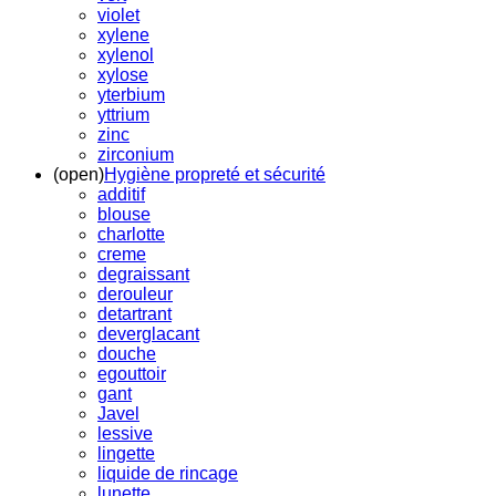
violet
xylene
xylenol
xylose
yterbium
yttrium
zinc
zirconium
(open)
Hygiène propreté et sécurité
additif
blouse
charlotte
creme
degraissant
derouleur
detartrant
deverglacant
douche
egouttoir
gant
Javel
lessive
lingette
liquide de rincage
lunette