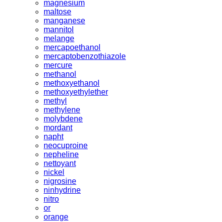
magnesium
maltose
manganese
mannitol
melange
mercapoethanol
mercaptobenzothiazole
mercure
methanol
methoxyethanol
methoxyethylether
methyl
methylene
molybdene
mordant
napht
neocuproine
nepheline
nettoyant
nickel
nigrosine
ninhydrine
nitro
or
orange