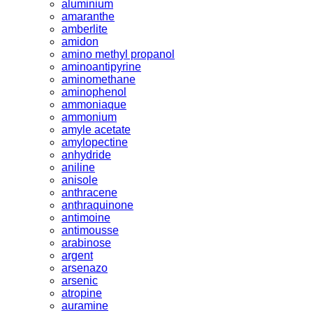
aluminium
amaranthe
amberlite
amidon
amino methyl propanol
aminoantipyrine
aminomethane
aminophenol
ammoniaque
ammonium
amyle acetate
amylopectine
anhydride
aniline
anisole
anthracene
anthraquinone
antimoine
antimousse
arabinose
argent
arsenazo
arsenic
atropine
auramine