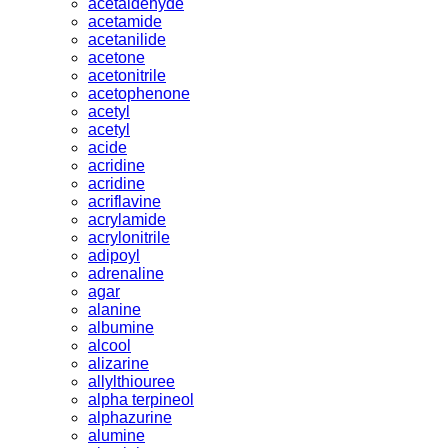
acetaldehyde
acetamide
acetanilide
acetone
acetonitrile
acetophenone
acetyl
acetyl
acide
acridine
acridine
acriflavine
acrylamide
acrylonitrile
adipoyl
adrenaline
agar
alanine
albumine
alcool
alizarine
allylthiouree
alpha terpineol
alphazurine
alumine