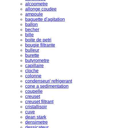
alcoometre
allonge coudee
ampoule
baguette d'agitation
ballon
becher
bille
boite de petri
bougie filtrante
bulleur
burette
butyrometre
capillaire
cloche
colonne
condenseur/ refrigerant
cone a sedimentation
coupelle
creuset
creuset filtrant
cristallisoir
cuve
dean stark
densimetre
dessicateur