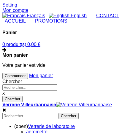
Setting
Mon compte
Français
English
|
CONTACT
|
ACCUEIL
|
PROMOTIONS
Panier
0 produit(s)
0,00 €
Mon panier
Votre panier est vide.
Mon panier
Commander
Chercher
x
Chercher
Verrerie Villeurbannaise
Chercher
(open)
Verrerie de laboratoire
aerometre