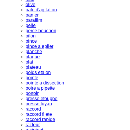
olive
pale d'agitation
panier
parafilm
pelle
perce bouchon
pilon
pince
pince a epiler
planche
plaque
plat
plateau
poids etalon
pointe
pointe a dissection
poire a pipette
portoir
presse etouppe
presse tuyau
raccord
raccord filete
raccord rapide
racleur
recipient