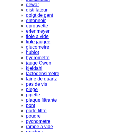
dewar
distillateur
doigt de gant
entonnoir
eprouvette
erlenmeyer
fiole a vide
fiole jaugee
glucometre
hublot
hydrometre
jauge Owen
kjeldahl
lactodensimetre
laine de quartz
pas de vis
piege
pipette
plaque filtrante
pont
porte filtre
poudre
pycnometre
rampe a vide
reacteur