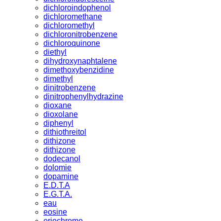
dichloroindophenol
dichloromethane
dichloromethyl
dichloronitrobenzene
dichloroquinone
diethyl
dihydroxynaphtalene
dimethoxybenzidine
dimethyl
dinitrobenzene
dinitrophenylhydrazine
dioxane
dioxolane
diphenyl
dithiothreitol
dithizone
dithizone
dodecanol
dolomie
dopamine
E.D.T.A
E.G.T.A.
eau
eosine
eriochrome