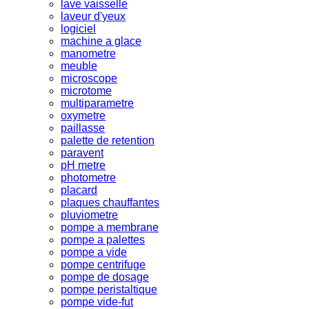
lave vaisselle
laveur d'yeux
logiciel
machine a glace
manometre
meuble
microscope
microtome
multiparametre
oxymetre
paillasse
palette de retention
paravent
pH metre
photometre
placard
plaques chauffantes
pluviometre
pompe a membrane
pompe a palettes
pompe a vide
pompe centrifuge
pompe de dosage
pompe peristaltique
pompe vide-fut