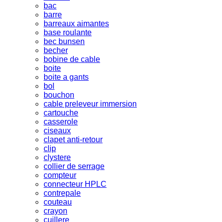
bac
barre
barreaux aimantes
base roulante
bec bunsen
becher
bobine de cable
boite
boite a gants
bol
bouchon
cable preleveur immersion
cartouche
casserole
ciseaux
clapet anti-retour
clip
clystere
collier de serrage
compteur
connecteur HPLC
contrepale
couteau
crayon
cuillere