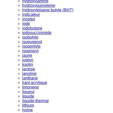
hydroxylamine
hydroxyquinoleine
hydroxytoluene butyle (BHT)
indicateur
inositol
iode
iodobutane
iodosuccinimide
isobutyle
isoeugenol
isopentyle
isopropyl
jaune
juglon
kaolin
lactose
lanoline
lanthane
liant acrylique
limonene
liqueur
liquide
liquide thermal
lithium
lysine