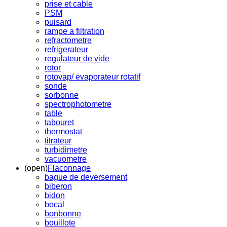
prise et cable
PSM
puisard
rampe a filtration
refractometre
refrigerateur
regulateur de vide
rotor
rotovap/ evaporateur rotatif
sonde
sorbonne
spectrophotometre
table
tabouret
thermostat
titrateur
turbidimetre
vacuometre
(open)
Flaconnage
bague de deversement
biberon
bidon
bocal
bonbonne
bouillote