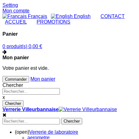
Setting
Mon compte
Français
English
|
CONTACT
|
ACCUEIL
|
PROMOTIONS
Panier
0 produit(s)
0,00 €
Mon panier
Votre panier est vide.
Mon panier
Commander
Chercher
x
Chercher
Verrerie Villeurbannaise
Chercher
(open)
Verrerie de laboratoire
aerometre