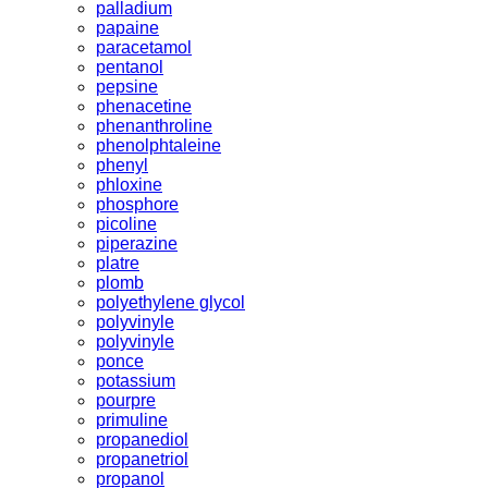
palladium
papaine
paracetamol
pentanol
pepsine
phenacetine
phenanthroline
phenolphtaleine
phenyl
phloxine
phosphore
picoline
piperazine
platre
plomb
polyethylene glycol
polyvinyle
polyvinyle
ponce
potassium
pourpre
primuline
propanediol
propanetriol
propanol