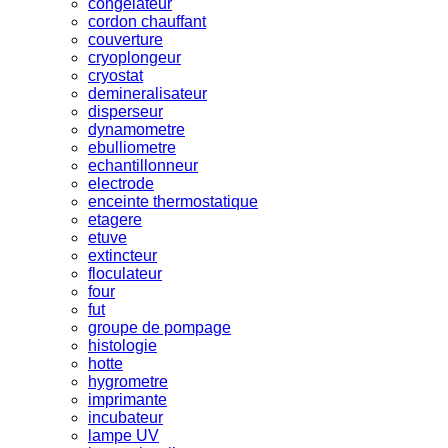
congelateur
cordon chauffant
couverture
cryoplongeur
cryostat
demineralisateur
disperseur
dynamometre
ebulliometre
echantillonneur
electrode
enceinte thermostatique
etagere
etuve
extincteur
floculateur
four
fut
groupe de pompage
histologie
hotte
hygrometre
imprimante
incubateur
lampe UV