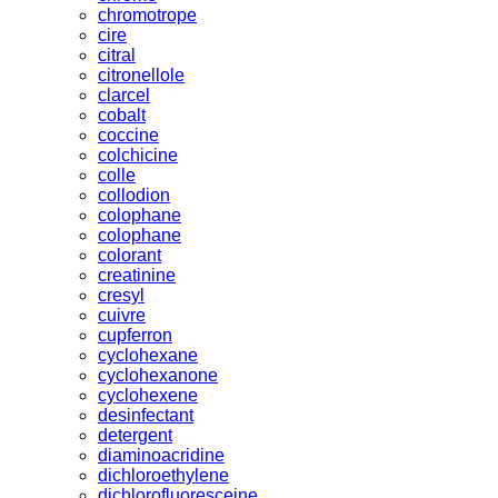
chromotrope
cire
citral
citronellole
clarcel
cobalt
coccine
colchicine
colle
collodion
colophane
colophane
colorant
creatinine
cresyl
cuivre
cupferron
cyclohexane
cyclohexanone
cyclohexene
desinfectant
detergent
diaminoacridine
dichloroethylene
dichlorofluoresceine