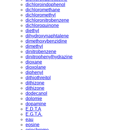
dichloroindophenol
dichloromethane
dichloromethyl
dichloronitrobenzene
dichloroquinone
diethyl
dihydroxynaphtalene
dimethoxybenzidine
dimethyl
dinitrobenzene
dinitrophenylhydrazine
dioxane
dioxolane
diphenyl
dithiothreitol
dithizone
dithizone
dodecanol
dolomie
dopamine
E.D.T.A
E.G.T.A.
eau
eosine
eriochrome