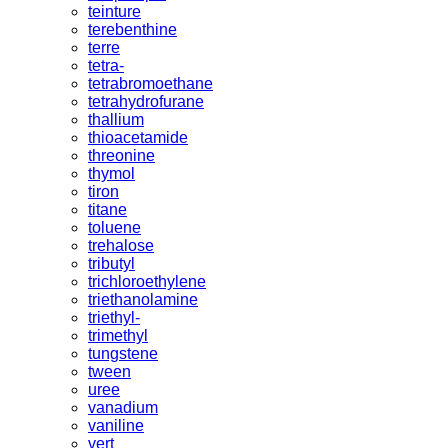
teinture
terebenthine
terre
tetra-
tetrabromoethane
tetrahydrofurane
thallium
thioacetamide
threonine
thymol
tiron
titane
toluene
trehalose
tributyl
trichloroethylene
triethanolamine
triethyl-
trimethyl
tungstene
tween
uree
vanadium
vaniline
vert