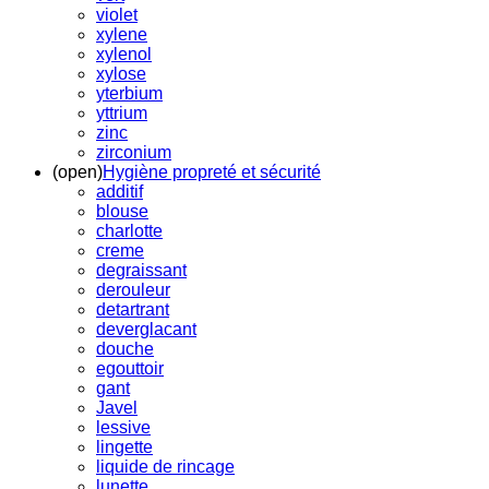
violet
xylene
xylenol
xylose
yterbium
yttrium
zinc
zirconium
(open)
Hygiène propreté et sécurité
additif
blouse
charlotte
creme
degraissant
derouleur
detartrant
deverglacant
douche
egouttoir
gant
Javel
lessive
lingette
liquide de rincage
lunette