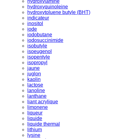
hydroxylamine
hydroxyquinoleine
hydroxytoluene butyle (BHT)
indicateur
inositol
iode
iodobutane
iodosuccinimide
isobutyle
isoeugenol
isopentyle
isopropyl
jaune
juglon
kaolin
lactose
lanoline
lanthane
liant acrylique
limonene
liqueur
liquide
liquide thermal
lithium
lysine