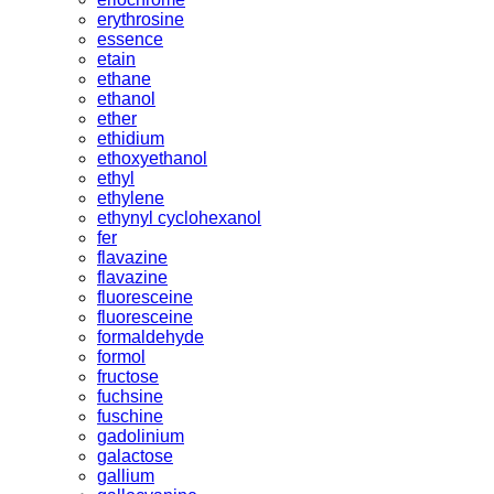
erythrosine
essence
etain
ethane
ethanol
ether
ethidium
ethoxyethanol
ethyl
ethylene
ethynyl cyclohexanol
fer
flavazine
flavazine
fluoresceine
fluoresceine
formaldehyde
formol
fructose
fuchsine
fuschine
gadolinium
galactose
gallium