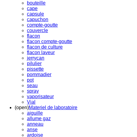
bouteille
cape
capsule
capuchon
compte-goutte
couvercle
flacon
flacon compte-goutte
flacon de culture
flacon laveur
jerrycan
pilulier
pissette
pommadier
pot
seau
spray
vaporisateur
Vial
(open)
Materiel de laboratoire
aiguille
allume gaz
anneau
anse
ardoise