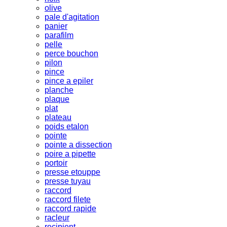
olive
pale d'agitation
panier
parafilm
pelle
perce bouchon
pilon
pince
pince a epiler
planche
plaque
plat
plateau
poids etalon
pointe
pointe a dissection
poire a pipette
portoir
presse etouppe
presse tuyau
raccord
raccord filete
raccord rapide
racleur
recipient