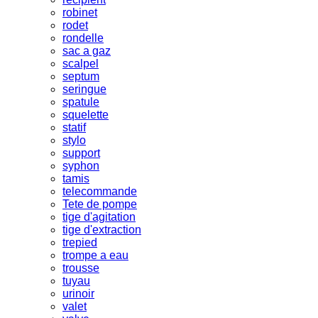
robinet
rodet
rondelle
sac a gaz
scalpel
septum
seringue
spatule
squelette
statif
stylo
support
syphon
tamis
telecommande
Tete de pompe
tige d'agitation
tige d'extraction
trepied
trompe a eau
trousse
tuyau
urinoir
valet