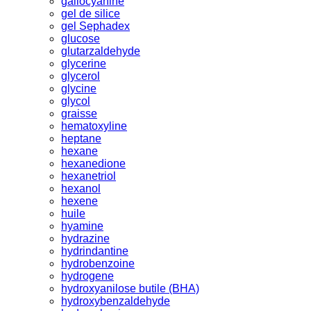
gallocyanine
gel de silice
gel Sephadex
glucose
glutarzaldehyde
glycerine
glycerol
glycine
glycol
graisse
hematoxyline
heptane
hexane
hexanedione
hexanetriol
hexanol
hexene
huile
hyamine
hydrazine
hydrindantine
hydrobenzoine
hydrogene
hydroxyanilose butile (BHA)
hydroxybenzaldehyde