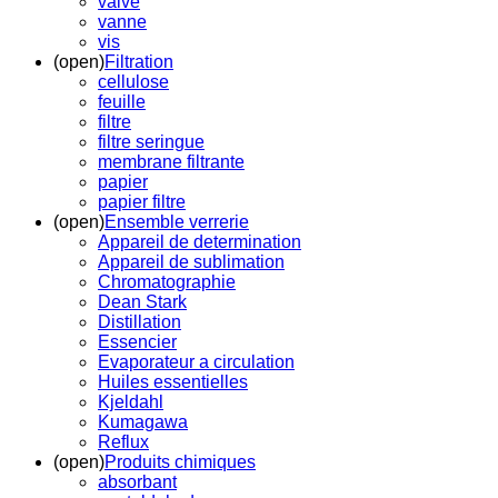
valve
vanne
vis
(open)
Filtration
cellulose
feuille
filtre
filtre seringue
membrane filtrante
papier
papier filtre
(open)
Ensemble verrerie
Appareil de determination
Appareil de sublimation
Chromatographie
Dean Stark
Distillation
Essencier
Evaporateur a circulation
Huiles essentielles
Kjeldahl
Kumagawa
Reflux
(open)
Produits chimiques
absorbant