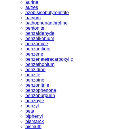
aurine
autres
azobisisobutyronitrile
baryum
bathophenanthroline
bentonite
benzaldehyde
benzalkonium
benzamide
benzanilidie
benzene
benzenetetracarboxylic
benzethonium
benzidine
benzile
benzoine
benzonitrile
benzophenone
benzopurpurin
benzoyle
benzyl
beta
biphenyl
bismarck
bismuth