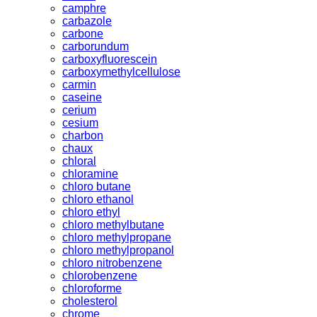
camphre
carbazole
carbone
carborundum
carboxyfluorescein
carboxymethylcellulose
carmin
caseine
cerium
cesium
charbon
chaux
chloral
chloramine
chloro butane
chloro ethanol
chloro ethyl
chloro methylbutane
chloro methylpropane
chloro methylpropanol
chloro nitrobenzene
chlorobenzene
chloroforme
cholesterol
chrome