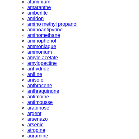
aluminium
amaranthe
amberlite
amidon
amino methyl propanol
aminoantipyrine
aminomethane
aminophenol
ammoniaque
ammonium
amyle acetate
amylopectine
anhydride
aniline
anisole
anthracene
anthraquinone
antimoine
antimousse
arabinose
argent
arsenazo
arsenic
atropine
auramine