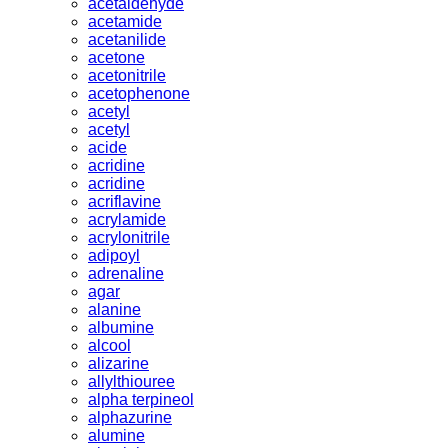
acetaldehyde
acetamide
acetanilide
acetone
acetonitrile
acetophenone
acetyl
acetyl
acide
acridine
acridine
acriflavine
acrylamide
acrylonitrile
adipoyl
adrenaline
agar
alanine
albumine
alcool
alizarine
allylthiouree
alpha terpineol
alphazurine
alumine