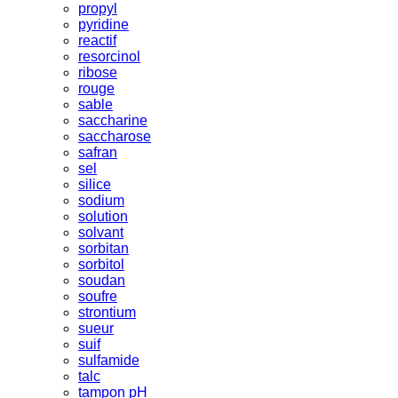
propyl
pyridine
reactif
resorcinol
ribose
rouge
sable
saccharine
saccharose
safran
sel
silice
sodium
solution
solvant
sorbitan
sorbitol
soudan
soufre
strontium
sueur
suif
sulfamide
talc
tampon pH