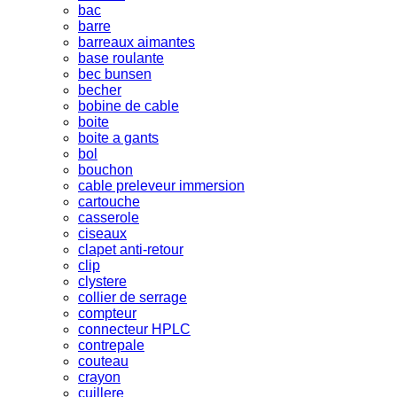
bac
barre
barreaux aimantes
base roulante
bec bunsen
becher
bobine de cable
boite
boite a gants
bol
bouchon
cable preleveur immersion
cartouche
casserole
ciseaux
clapet anti-retour
clip
clystere
collier de serrage
compteur
connecteur HPLC
contrepale
couteau
crayon
cuillere