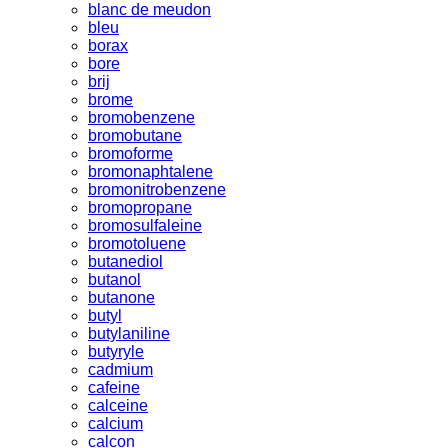
blanc de meudon
bleu
borax
bore
brij
brome
bromobenzene
bromobutane
bromoforme
bromonaphtalene
bromonitrobenzene
bromopropane
bromosulfaleine
bromotoluene
butanediol
butanol
butanone
butyl
butylaniline
butyryle
cadmium
cafeine
calceine
calcium
calcon