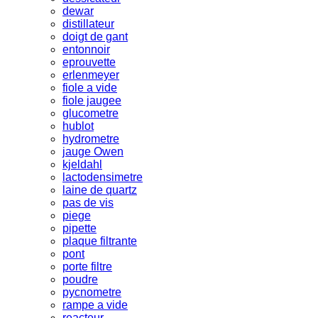
dewar
distillateur
doigt de gant
entonnoir
eprouvette
erlenmeyer
fiole a vide
fiole jaugee
glucometre
hublot
hydrometre
jauge Owen
kjeldahl
lactodensimetre
laine de quartz
pas de vis
piege
pipette
plaque filtrante
pont
porte filtre
poudre
pycnometre
rampe a vide
reacteur