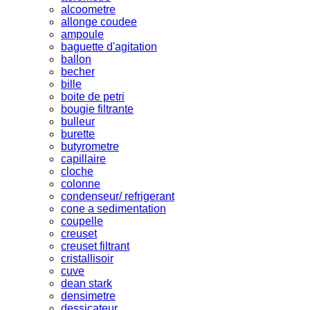
alcoometre
allonge coudee
ampoule
baguette d'agitation
ballon
becher
bille
boite de petri
bougie filtrante
bulleur
burette
butyrometre
capillaire
cloche
colonne
condenseur/ refrigerant
cone a sedimentation
coupelle
creuset
creuset filtrant
cristallisoir
cuve
dean stark
densimetre
dessicateur