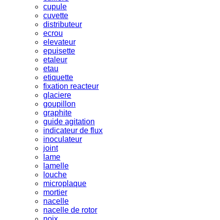
cupule
cuvette
distributeur
ecrou
elevateur
epuisette
etaleur
etau
etiquette
fixation reacteur
glaciere
goupillon
graphite
guide agitation
indicateur de flux
inoculateur
joint
lame
lamelle
louche
microplaque
mortier
nacelle
nacelle de rotor
noix