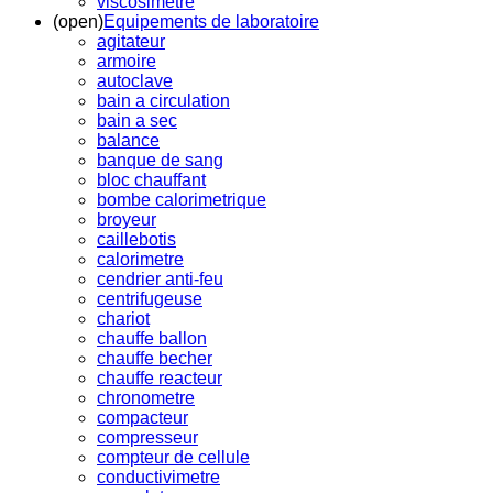
viscosimetre
(open)
Equipements de laboratoire
agitateur
armoire
autoclave
bain a circulation
bain a sec
balance
banque de sang
bloc chauffant
bombe calorimetrique
broyeur
caillebotis
calorimetre
cendrier anti-feu
centrifugeuse
chariot
chauffe ballon
chauffe becher
chauffe reacteur
chronometre
compacteur
compresseur
compteur de cellule
conductivimetre