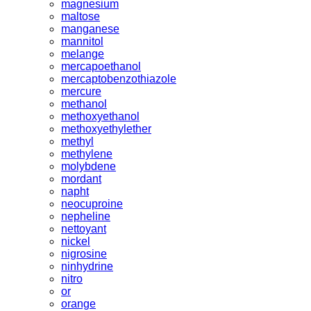
magnesium
maltose
manganese
mannitol
melange
mercapoethanol
mercaptobenzothiazole
mercure
methanol
methoxyethanol
methoxyethylether
methyl
methylene
molybdene
mordant
napht
neocuproine
nepheline
nettoyant
nickel
nigrosine
ninhydrine
nitro
or
orange