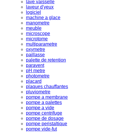
lave vaisselle
laveur d'yeux
logiciel
machine a glace
manometre
meuble
microscope
microtome
multiparametre
oxymetre
paillasse
palette de retention
paravent
pH metre
photometre
placard
plaques chauffantes
pluviometre
pompe a membrane
pompe a palettes
pompe a vide
pompe centrifuge
pompe de dosage
pompe peristaltique
pompe vide-fut