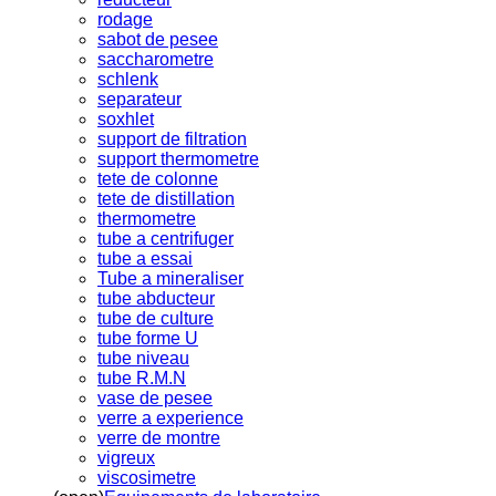
rodage
sabot de pesee
saccharometre
schlenk
separateur
soxhlet
support de filtration
support thermometre
tete de colonne
tete de distillation
thermometre
tube a centrifuger
tube a essai
Tube a mineraliser
tube abducteur
tube de culture
tube forme U
tube niveau
tube R.M.N
vase de pesee
verre a experience
verre de montre
vigreux
viscosimetre