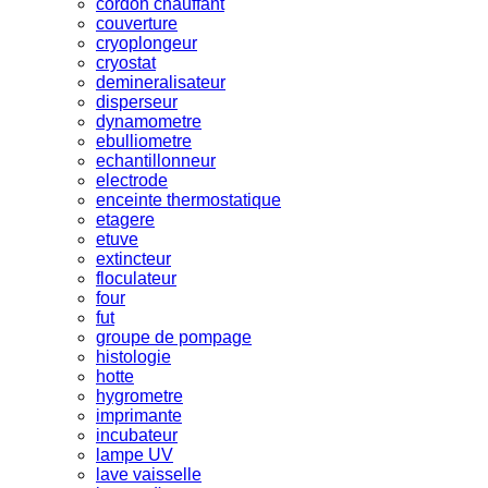
cordon chauffant
couverture
cryoplongeur
cryostat
demineralisateur
disperseur
dynamometre
ebulliometre
echantillonneur
electrode
enceinte thermostatique
etagere
etuve
extincteur
floculateur
four
fut
groupe de pompage
histologie
hotte
hygrometre
imprimante
incubateur
lampe UV
lave vaisselle