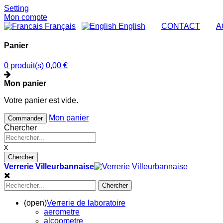
Setting
Mon compte
Français
English
|
CONTACT
|
A
Panier
0 produit(s)
0,00 €
Mon panier
Votre panier est vide.
Mon panier
Commander
Chercher
x
Chercher
Verrerie Villeurbannaise
Chercher
(open)
Verrerie de laboratoire
aerometre
alcoometre