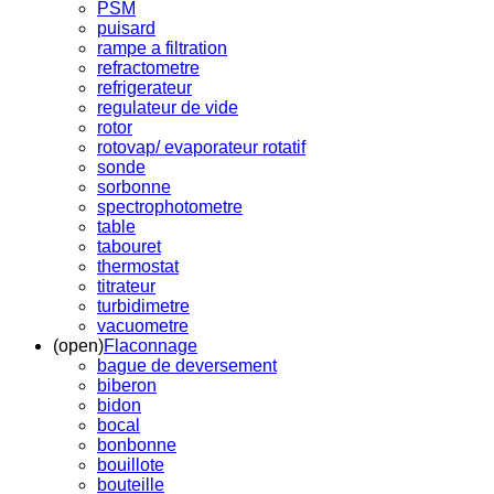
PSM
puisard
rampe a filtration
refractometre
refrigerateur
regulateur de vide
rotor
rotovap/ evaporateur rotatif
sonde
sorbonne
spectrophotometre
table
tabouret
thermostat
titrateur
turbidimetre
vacuometre
(open)
Flaconnage
bague de deversement
biberon
bidon
bocal
bonbonne
bouillote
bouteille