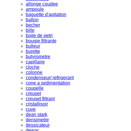
allonge coudee
ampoule
baguette d'agitation
ballon
becher
bille
boite de petri
bougie filtrante
bulleur
burette
butyrometre
capillaire
cloche
colonne
condenseur/ refrigerant
cone a sedimentation
coupelle
creuset
creuset filtrant
cristallisoir
cuve
dean stark
densimetre
dessicateur
dewar