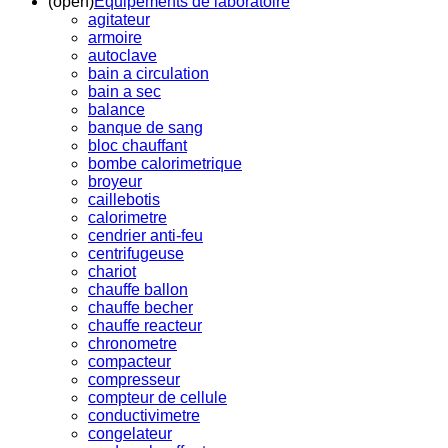
(open)
Equipements de laboratoire
agitateur
armoire
autoclave
bain a circulation
bain a sec
balance
banque de sang
bloc chauffant
bombe calorimetrique
broyeur
caillebotis
calorimetre
cendrier anti-feu
centrifugeuse
chariot
chauffe ballon
chauffe becher
chauffe reacteur
chronometre
compacteur
compresseur
compteur de cellule
conductivimetre
congelateur