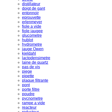
distillateur
doigt de gant
entonnoir
eprouvette
erlenmeyer
fiole a vide
fiole jaugee
glucometre
hublot
hydrometre
jauge Owen
kjeldahl
lactodensimetre
laine de quartz
pas de vis
piege
pipette
plaque filtrante
pont
porte filtre
poudre
pycnometre
rampe a vide
reacteur
reducteur