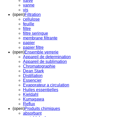
valve
vanne
vis
(open)
Filtration
cellulose
feuille
filtre
filtre seringue
membrane filtrante
papier
papier filtre
(open)
Ensemble verrerie
Appareil de determination
Appareil de sublimation
Chromatographie
Dean Stark
Distillation
Essencier
Evaporateur a circulation
Huiles essentielles
Kjeldahl
Kumagawa
Reflux
(open)
Produits chimiques
absorbant