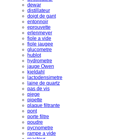
dewar
distillateur
doigt de gant
entonnoir
eprouvette
erlenmeyer
fiole a vide
fiole jaugee
glucometre
hublot
hydrometre
jauge Owen
kjeldahl
lactodensimetre
laine de quartz
pas de vis
piege
pipette
plaque filtrante
pont
porte filtre
poudre
pycnometre
rampe a vide
reacteur