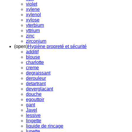
violet
xylene
xylenol
xylose
yterbium
yttrium
zinc
zirconium
(open)
Hygiène propreté et sécurité
additif
blouse
charlotte
creme
degraissant
derouleur
detartrant
deverglacant
douche
egouttoir
gant
Javel
lessive
lingette
liquide de rincage
lunette