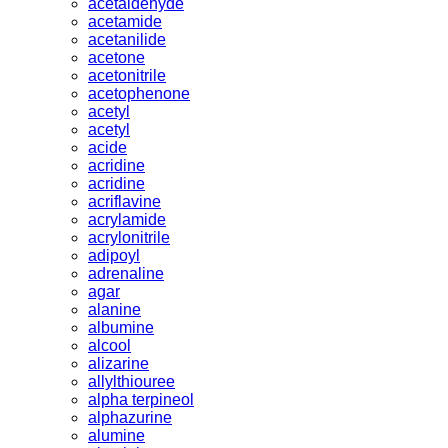
acetaldehyde
acetamide
acetanilide
acetone
acetonitrile
acetophenone
acetyl
acetyl
acide
acridine
acridine
acriflavine
acrylamide
acrylonitrile
adipoyl
adrenaline
agar
alanine
albumine
alcool
alizarine
allylthiouree
alpha terpineol
alphazurine
alumine