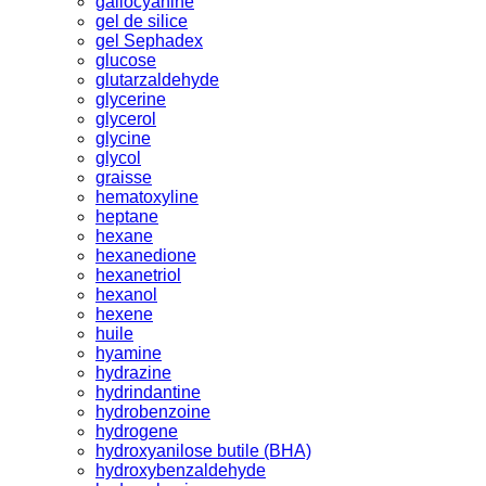
gallocyanine
gel de silice
gel Sephadex
glucose
glutarzaldehyde
glycerine
glycerol
glycine
glycol
graisse
hematoxyline
heptane
hexane
hexanedione
hexanetriol
hexanol
hexene
huile
hyamine
hydrazine
hydrindantine
hydrobenzoine
hydrogene
hydroxyanilose butile (BHA)
hydroxybenzaldehyde