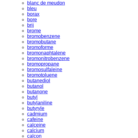
blanc de meudon
bleu
borax
bore
brij
brome
bromobenzene
bromobutane
bromoforme
bromonaphtalene
bromonitrobenzene
bromopropane
bromosulfaleine
bromotoluene
butanediol
butanol
butanone
butyl
butylaniline
butyryle
cadmium
cafeine
calceine
calcium
calcon