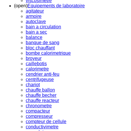
viscosimetre
(open)
Equipements de laboratoire
agitateur
armoire
autoclave
bain a circulation
bain a sec
balance
banque de sang
bloc chauffant
bombe calorimetrique
broyeur
caillebotis
calorimetre
cendrier anti-feu
centrifugeuse
chariot
chauffe ballon
chauffe becher
chauffe reacteur
chronometre
compacteur
compresseur
compteur de cellule
conductivimetre