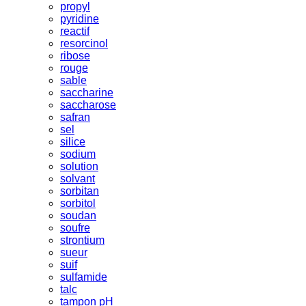
propyl
pyridine
reactif
resorcinol
ribose
rouge
sable
saccharine
saccharose
safran
sel
silice
sodium
solution
solvant
sorbitan
sorbitol
soudan
soufre
strontium
sueur
suif
sulfamide
talc
tampon pH