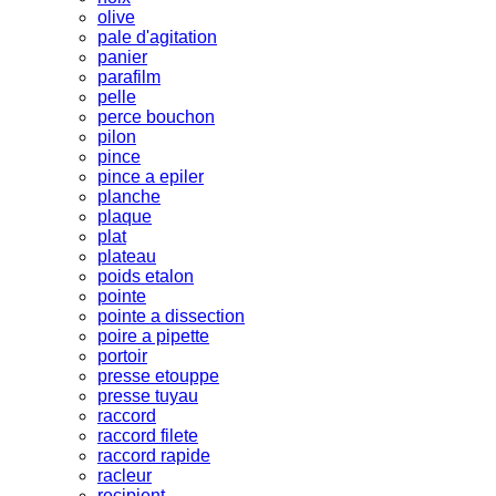
olive
pale d'agitation
panier
parafilm
pelle
perce bouchon
pilon
pince
pince a epiler
planche
plaque
plat
plateau
poids etalon
pointe
pointe a dissection
poire a pipette
portoir
presse etouppe
presse tuyau
raccord
raccord filete
raccord rapide
racleur
recipient