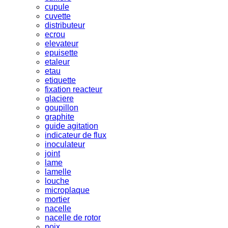
cupule
cuvette
distributeur
ecrou
elevateur
epuisette
etaleur
etau
etiquette
fixation reacteur
glaciere
goupillon
graphite
guide agitation
indicateur de flux
inoculateur
joint
lame
lamelle
louche
microplaque
mortier
nacelle
nacelle de rotor
noix