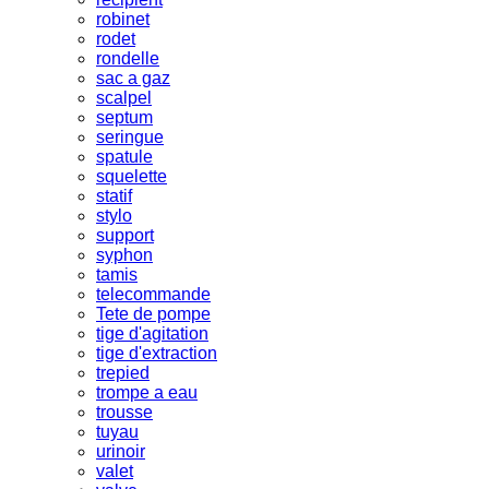
robinet
rodet
rondelle
sac a gaz
scalpel
septum
seringue
spatule
squelette
statif
stylo
support
syphon
tamis
telecommande
Tete de pompe
tige d'agitation
tige d'extraction
trepied
trompe a eau
trousse
tuyau
urinoir
valet