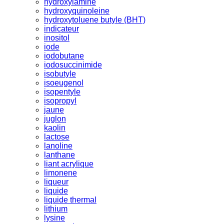
hydroxylamine
hydroxyquinoleine
hydroxytoluene butyle (BHT)
indicateur
inositol
iode
iodobutane
iodosuccinimide
isobutyle
isoeugenol
isopentyle
isopropyl
jaune
juglon
kaolin
lactose
lanoline
lanthane
liant acrylique
limonene
liqueur
liquide
liquide thermal
lithium
lysine