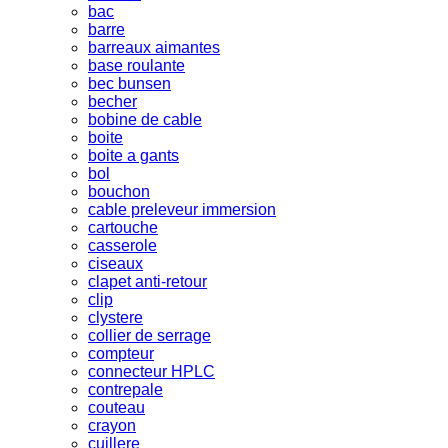
bac
barre
barreaux aimantes
base roulante
bec bunsen
becher
bobine de cable
boite
boite a gants
bol
bouchon
cable preleveur immersion
cartouche
casserole
ciseaux
clapet anti-retour
clip
clystere
collier de serrage
compteur
connecteur HPLC
contrepale
couteau
crayon
cuillere