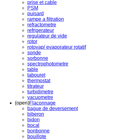
prise et cable
PSM
puisard
rampe a filtration
refractometre
refrigerateur
regulateur de vide
rotor
rotovap/ evaporateur rotatif
sonde
sorbonne
spectrophotometre
table
tabouret
thermostat
titrateur
turbidimetre
vacuometre
(open)
Flaconnage
bague de deversement
biberon
bidon
bocal
bonbonne
bouillote