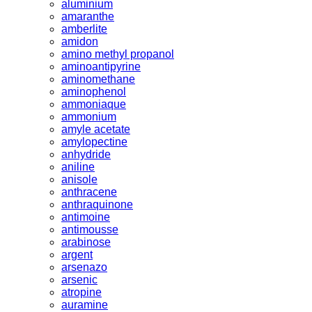
aluminium
amaranthe
amberlite
amidon
amino methyl propanol
aminoantipyrine
aminomethane
aminophenol
ammoniaque
ammonium
amyle acetate
amylopectine
anhydride
aniline
anisole
anthracene
anthraquinone
antimoine
antimousse
arabinose
argent
arsenazo
arsenic
atropine
auramine