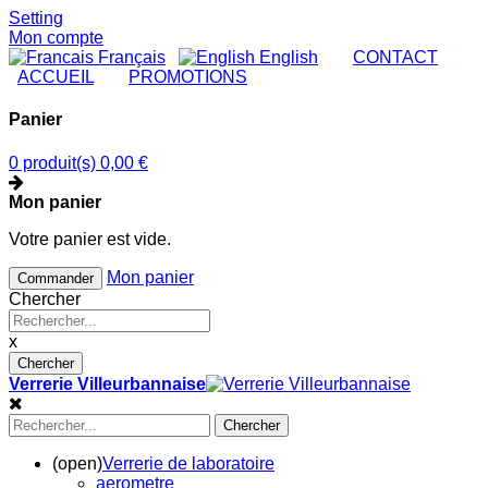
Setting
Mon compte
Français
English
|
CONTACT
|
ACCUEIL
|
PROMOTIONS
Panier
0 produit(s)
0,00 €
Mon panier
Votre panier est vide.
Mon panier
Commander
Chercher
x
Chercher
Verrerie Villeurbannaise
Chercher
(open)
Verrerie de laboratoire
aerometre