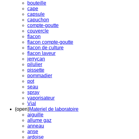
bouteille
cape
capsule
capuchon
compte-goutte
couvercle
flacon
flacon compte-goutte
flacon de culture
flacon laveur
jerrycan
pilulier
pissette
pommadier
pot
seau
spray
vaporisateur
Vial
(open)
Materiel de laboratoire
aiguille
allume gaz
anneau
anse
ardoise