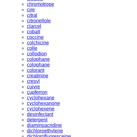
chromotrope
cire
citral
citronellole
clarcel
cobalt
coccine
colchicine
colle
collodion
colophane
colophane
colorant
creatinine
cresyl
cuivre
cupferron
cyclohexane
cyclohexanone
cyclohexene
desinfectant
detergent
diaminoacridine
dichloroethylene
dichlorofluoresceine