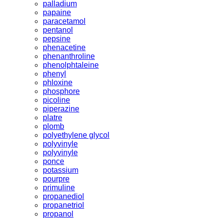
palladium
papaine
paracetamol
pentanol
pepsine
phenacetine
phenanthroline
phenolphtaleine
phenyl
phloxine
phosphore
picoline
piperazine
platre
plomb
polyethylene glycol
polyvinyle
polyvinyle
ponce
potassium
pourpre
primuline
propanediol
propanetriol
propanol