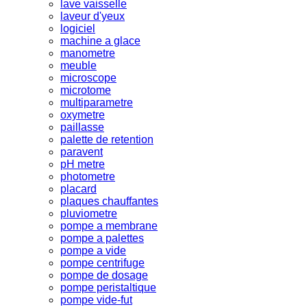
lave vaisselle
laveur d'yeux
logiciel
machine a glace
manometre
meuble
microscope
microtome
multiparametre
oxymetre
paillasse
palette de retention
paravent
pH metre
photometre
placard
plaques chauffantes
pluviometre
pompe a membrane
pompe a palettes
pompe a vide
pompe centrifuge
pompe de dosage
pompe peristaltique
pompe vide-fut