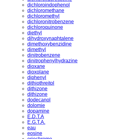
dichloroindophenol
dichloromethane
dichloromethyl
dichloronitrobenzene
dichloroquinone
diethyl
dihydroxynaphtalene
dimethoxybenzidine
dimethyl
dinitrobenzene
dinitrophenylhydrazine
dioxane
dioxolane
diphenyl
dithiothreitol
dithizone
dithizone
dodecanol
dolomie
dopamine
E.D.T.A
E.G.T.A.
eau
eosine
eriochrome