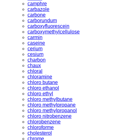
camphre
carbazole
carbone
carborundum
carboxyfluorescein
carboxymethylcellulose
carmin
caseine
cerium
cesium
charbon
chaux
chloral
chloramine
chloro butane
chloro ethanol
chloro ethyl
chloro methylbutane
chloro methylpropane
chloro methylpropanol
chloro nitrobenzene
chlorobenzene
chloroforme
cholesterol
chrome