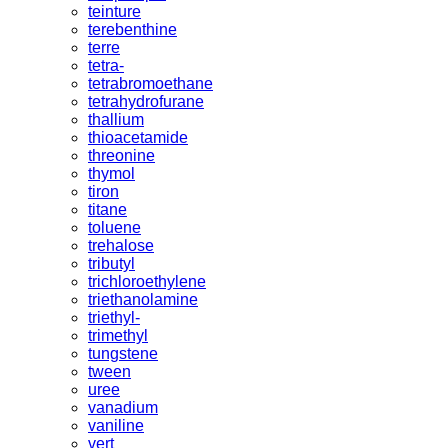
teinture
terebenthine
terre
tetra-
tetrabromoethane
tetrahydrofurane
thallium
thioacetamide
threonine
thymol
tiron
titane
toluene
trehalose
tributyl
trichloroethylene
triethanolamine
triethyl-
trimethyl
tungstene
tween
uree
vanadium
vaniline
vert