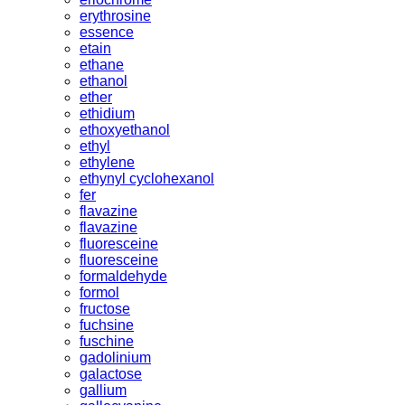
erythrosine
essence
etain
ethane
ethanol
ether
ethidium
ethoxyethanol
ethyl
ethylene
ethynyl cyclohexanol
fer
flavazine
flavazine
fluoresceine
fluoresceine
formaldehyde
formol
fructose
fuchsine
fuschine
gadolinium
galactose
gallium