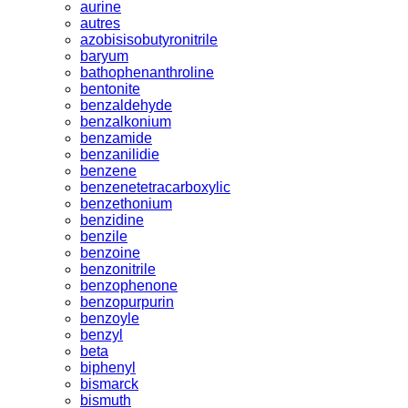
aurine
autres
azobisisobutyronitrile
baryum
bathophenanthroline
bentonite
benzaldehyde
benzalkonium
benzamide
benzanilidie
benzene
benzenetetracarboxylic
benzethonium
benzidine
benzile
benzoine
benzonitrile
benzophenone
benzopurpurin
benzoyle
benzyl
beta
biphenyl
bismarck
bismuth