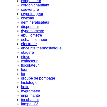
congelateur
cordon chauffant
couverture
cryoplongeur
cryostat
demineralisateur
disperseur
dynamometre
ebulliometre
echantillonneur
electrode
enceinte thermostatique
etagere
etuve
extincteur
floculateur
four
fut
groupe de pompage
histologie
hotte
hygrometre
imprimante
incubateur
lampe UV