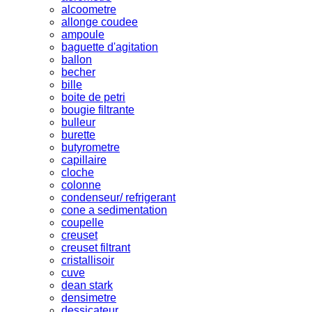
alcoometre
allonge coudee
ampoule
baguette d'agitation
ballon
becher
bille
boite de petri
bougie filtrante
bulleur
burette
butyrometre
capillaire
cloche
colonne
condenseur/ refrigerant
cone a sedimentation
coupelle
creuset
creuset filtrant
cristallisoir
cuve
dean stark
densimetre
dessicateur