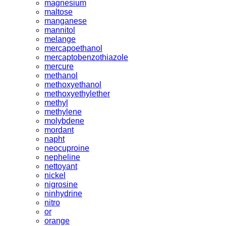
magnesium
maltose
manganese
mannitol
melange
mercapoethanol
mercaptobenzothiazole
mercure
methanol
methoxyethanol
methoxyethylether
methyl
methylene
molybdene
mordant
napht
neocuproine
nepheline
nettoyant
nickel
nigrosine
ninhydrine
nitro
or
orange