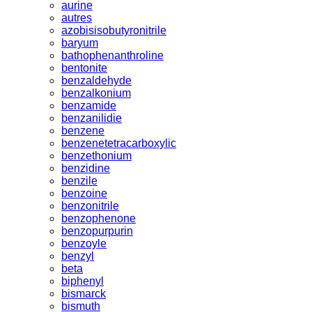
aurine
autres
azobisisobutyronitrile
baryum
bathophenanthroline
bentonite
benzaldehyde
benzalkonium
benzamide
benzanilidie
benzene
benzenetetracarboxylic
benzethonium
benzidine
benzile
benzoine
benzonitrile
benzophenone
benzopurpurin
benzoyle
benzyl
beta
biphenyl
bismarck
bismuth