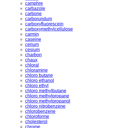
camphre
carbazole
carbone
carborundum
carboxyfluorescein
carboxymethylcellulose
carmin
caseine
cerium
cesium
charbon
chaux
chloral
chloramine
chloro butane
chloro ethanol
chloro ethyl
chloro methylbutane
chloro methylpropane
chloro methylpropanol
chloro nitrobenzene
chlorobenzene
chloroforme
cholesterol
chrome