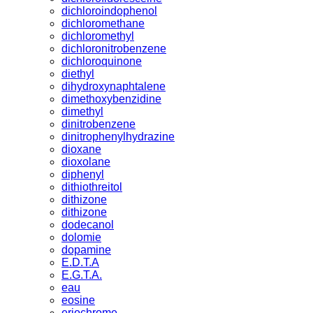
dichloroindophenol
dichloromethane
dichloromethyl
dichloronitrobenzene
dichloroquinone
diethyl
dihydroxynaphtalene
dimethoxybenzidine
dimethyl
dinitrobenzene
dinitrophenylhydrazine
dioxane
dioxolane
diphenyl
dithiothreitol
dithizone
dithizone
dodecanol
dolomie
dopamine
E.D.T.A
E.G.T.A.
eau
eosine
eriochrome