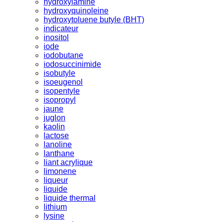
hydroxylamine
hydroxyquinoleine
hydroxytoluene butyle (BHT)
indicateur
inositol
iode
iodobutane
iodosuccinimide
isobutyle
isoeugenol
isopentyle
isopropyl
jaune
juglon
kaolin
lactose
lanoline
lanthane
liant acrylique
limonene
liqueur
liquide
liquide thermal
lithium
lysine