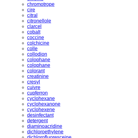
chromotrope
cire
citral
citronellole
clarcel
cobalt
coccine
colchicine
colle
collodion
colophane
colophane
colorant
creatinine
cresyl
cuivre
cupferron
cyclohexane
cyclohexanone
cyclohexene
desinfectant
detergent
diaminoacridine
dichloroethylene
dichlorofluoresceine