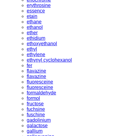
erythrosine
essence
etain
ethane
ethanol
ether
ethidium
ethoxyethanol
ethyl
ethylene
ethynyl cyclohexanol
fer
flavazine
flavazine
fluoresceine
fluoresceine
formaldehyde
formol
fructose
fuchsine
fuschine
gadolinium
galactose
gallium