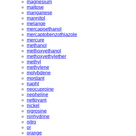
magnesium
maltose
manganese
mannitol
melange
mercapoethanol
mercaptobenzothiazole
mercure
methanol
methoxyethanol
methoxyethylether
methyl
methylene
molybdene
mordant
napht
neocuproine
nepheline
nettoyant
nickel
nigrosine
ninhydrine
nitro
or
orange