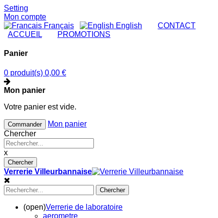
Setting
Mon compte
Français
English
|
CONTACT
|
ACCUEIL
|
PROMOTIONS
Panier
0 produit(s)
0,00 €
Mon panier
Votre panier est vide.
Mon panier
Commander
Chercher
x
Chercher
Verrerie Villeurbannaise
Chercher
(open)
Verrerie de laboratoire
aerometre