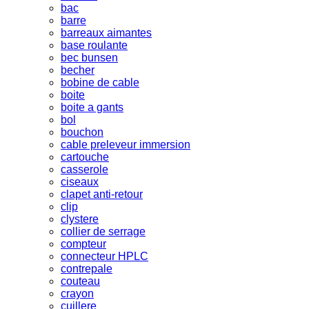
bac
barre
barreaux aimantes
base roulante
bec bunsen
becher
bobine de cable
boite
boite a gants
bol
bouchon
cable preleveur immersion
cartouche
casserole
ciseaux
clapet anti-retour
clip
clystere
collier de serrage
compteur
connecteur HPLC
contrepale
couteau
crayon
cuillere