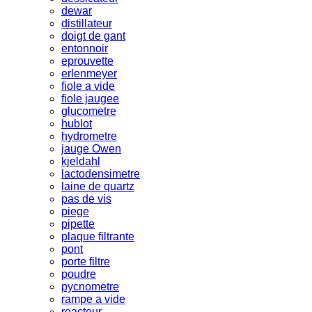
dewar
distillateur
doigt de gant
entonnoir
eprouvette
erlenmeyer
fiole a vide
fiole jaugee
glucometre
hublot
hydrometre
jauge Owen
kjeldahl
lactodensimetre
laine de quartz
pas de vis
piege
pipette
plaque filtrante
pont
porte filtre
poudre
pycnometre
rampe a vide
reacteur