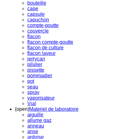
bouteille
cape
capsule
capuchon
compte-goutte
couvercle
flacon
flacon compte-goutte
flacon de culture
flacon laveur
jerrycan
pilulier
pissette
pommadier
pot
seau
spray
vaporisateur
Vial
(open)
Materiel de laboratoire
aiguille
allume gaz
anneau
anse
ardoise