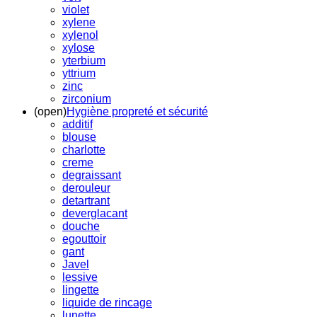
violet
xylene
xylenol
xylose
yterbium
yttrium
zinc
zirconium
(open)
Hygiène propreté et sécurité
additif
blouse
charlotte
creme
degraissant
derouleur
detartrant
deverglacant
douche
egouttoir
gant
Javel
lessive
lingette
liquide de rincage
lunette