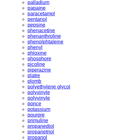
palladium
papaine
paracetamol
pentanol
pepsine
phenacetine
phenanthroline
phenolphtaleine
phenyl
phloxine
phosphore
picoline
piperazine
platre
plomb
polyethylene glycol
polyvinyle
polyvinyle
ponce
potassium
pourpre
primuline
propanediol
propanetriol
propanol