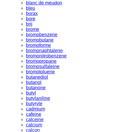
blanc de meudon
bleu
borax
bore
brij
brome
bromobenzene
bromobutane
bromoforme
bromonaphtalene
bromonitrobenzene
bromopropane
bromosulfaleine
bromotoluene
butanediol
butanol
butanone
butyl
butylaniline
butyryle
cadmium
cafeine
calceine
calcium
calcon