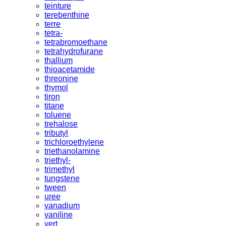
teinture
terebenthine
terre
tetra-
tetrabromoethane
tetrahydrofurane
thallium
thioacetamide
threonine
thymol
tiron
titane
toluene
trehalose
tributyl
trichloroethylene
triethanolamine
triethyl-
trimethyl
tungstene
tween
uree
vanadium
vaniline
vert