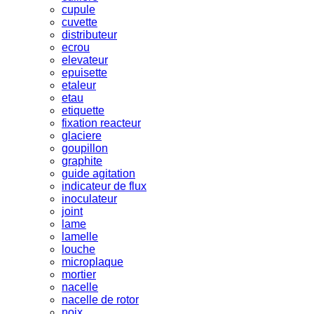
cupule
cuvette
distributeur
ecrou
elevateur
epuisette
etaleur
etau
etiquette
fixation reacteur
glaciere
goupillon
graphite
guide agitation
indicateur de flux
inoculateur
joint
lame
lamelle
louche
microplaque
mortier
nacelle
nacelle de rotor
noix