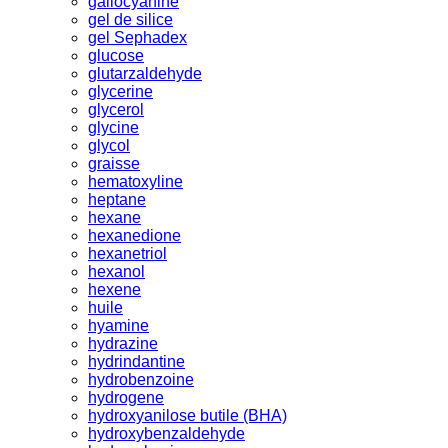
gallocyanine
gel de silice
gel Sephadex
glucose
glutarzaldehyde
glycerine
glycerol
glycine
glycol
graisse
hematoxyline
heptane
hexane
hexanedione
hexanetriol
hexanol
hexene
huile
hyamine
hydrazine
hydrindantine
hydrobenzoine
hydrogene
hydroxyanilose butile (BHA)
hydroxybenzaldehyde