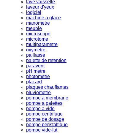
lave vaisselle
laveur d'yeux
logiciel
machine a glace
manometre
meuble
microscope
microtome
multiparametre
oxymetre
paillasse
palette de retention
paravent
pH metre
photometre
placard
plaques chauffantes
pluviometre
pompe a membrane
pompe a palettes
pompe a vide
pompe centrifuge
pompe de dosage
pompe peristaltique
pompe vide-fut