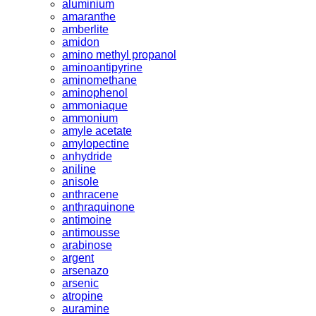
aluminium
amaranthe
amberlite
amidon
amino methyl propanol
aminoantipyrine
aminomethane
aminophenol
ammoniaque
ammonium
amyle acetate
amylopectine
anhydride
aniline
anisole
anthracene
anthraquinone
antimoine
antimousse
arabinose
argent
arsenazo
arsenic
atropine
auramine