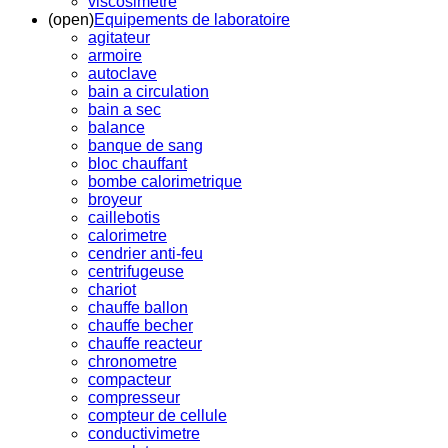
viscosimetre
(open)
Equipements de laboratoire
agitateur
armoire
autoclave
bain a circulation
bain a sec
balance
banque de sang
bloc chauffant
bombe calorimetrique
broyeur
caillebotis
calorimetre
cendrier anti-feu
centrifugeuse
chariot
chauffe ballon
chauffe becher
chauffe reacteur
chronometre
compacteur
compresseur
compteur de cellule
conductivimetre