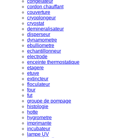
congelateur
cordon chauffant
couverture
cryoplongeur
cryostat
demineralisateur
disperseur
dynamometre
ebulliometre
echantillonneur
electrode
enceinte thermostatique
etagere
etuve
extincteur
floculateur
four
fut
groupe de pompage
histologie
hotte
hygrometre
imprimante
incubateur
lampe UV