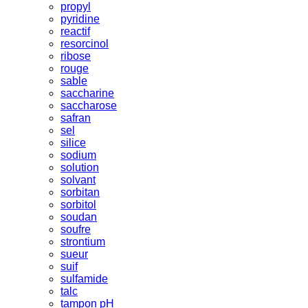
propyl
pyridine
reactif
resorcinol
ribose
rouge
sable
saccharine
saccharose
safran
sel
silice
sodium
solution
solvant
sorbitan
sorbitol
soudan
soufre
strontium
sueur
suif
sulfamide
talc
tampon pH