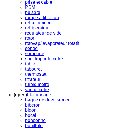
prise et cable
PSM
puisard
rampe a filtration
refractometre
refrigerateur
regulateur de vide
rotor
rotovap/ evaporateur rotatif
sonde
sorbonne
spectrophotometre
table
tabouret
thermostat
titrateur
turbidimetre
vacuometre
(open)
Flaconnage
bague de deversement
biberon
bidon
bocal
bonbonne
bouillote