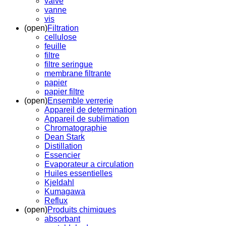
valve
vanne
vis
(open)
Filtration
cellulose
feuille
filtre
filtre seringue
membrane filtrante
papier
papier filtre
(open)
Ensemble verrerie
Appareil de determination
Appareil de sublimation
Chromatographie
Dean Stark
Distillation
Essencier
Evaporateur a circulation
Huiles essentielles
Kjeldahl
Kumagawa
Reflux
(open)
Produits chimiques
absorbant