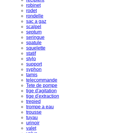
robinet
rodet
rondelle
sac a gaz
scalpel
septum
seringue
spatule
squelette
statif
stylo
support
syphon
tamis
telecommande
Tete de pompe
tige d'agitation
tige d'extraction
trepied
trompe a eau
trousse
tuyau
urinoir
valet