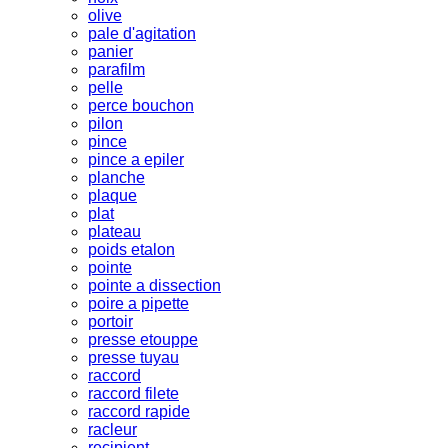
olive
pale d'agitation
panier
parafilm
pelle
perce bouchon
pilon
pince
pince a epiler
planche
plaque
plat
plateau
poids etalon
pointe
pointe a dissection
poire a pipette
portoir
presse etouppe
presse tuyau
raccord
raccord filete
raccord rapide
racleur
recipient