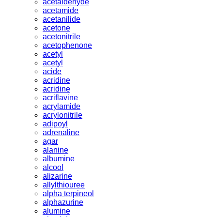
acetaldehyde
acetamide
acetanilide
acetone
acetonitrile
acetophenone
acetyl
acetyl
acide
acridine
acridine
acriflavine
acrylamide
acrylonitrile
adipoyl
adrenaline
agar
alanine
albumine
alcool
alizarine
allylthiouree
alpha terpineol
alphazurine
alumine