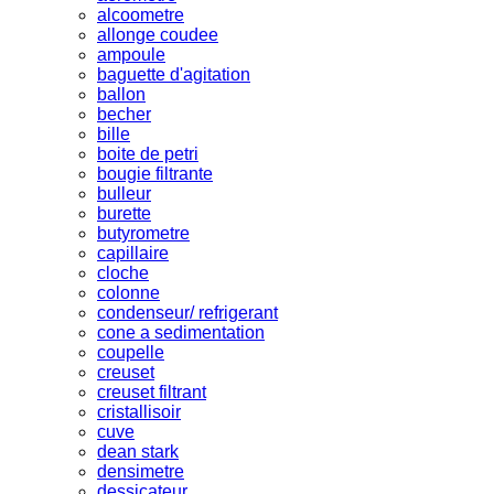
alcoometre
allonge coudee
ampoule
baguette d'agitation
ballon
becher
bille
boite de petri
bougie filtrante
bulleur
burette
butyrometre
capillaire
cloche
colonne
condenseur/ refrigerant
cone a sedimentation
coupelle
creuset
creuset filtrant
cristallisoir
cuve
dean stark
densimetre
dessicateur