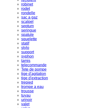
robinet
rodet
rondelle
sac a gaz
scalpel
septum
seringue
spatule
squelette
statif
stylo
support
syphon
tamis
telecommande
Tete de pompe
tige d'agitation
tige d'extraction
trepied
trompe a eau
trousse
tuyau
urinoir
valet