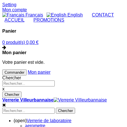
Setting
Mon compte
Français
English
|
CONTACT
|
ACCUEIL
|
PROMOTIONS
Panier
0 produit(s)
0,00 €
Mon panier
Votre panier est vide.
Mon panier
Commander
Chercher
x
Chercher
Verrerie Villeurbannaise
Chercher
(open)
Verrerie de laboratoire
aerometre