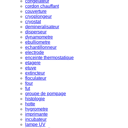
congelateur
cordon chauffant
couverture
cryoplongeur
cryostat
demineralisateur
disperseur
dynamometre
ebulliometre
echantillonneur
electrode
enceinte thermostatique
etagere
etuve
extincteur
floculateur
four
fut
groupe de pompage
histologie
hotte
hygrometre
imprimante
incubateur
lampe UV