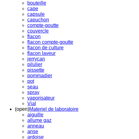
bouteille
cape
capsule
capuchon
compte-goutte
couvercle
flacon
flacon compte-goutte
flacon de culture
flacon laveur
jerrycan
pilulier
pissette
pommadier
pot
seau
spray
vaporisateur
Vial
(open)
Materiel de laboratoire
aiguille
allume gaz
anneau
anse
ardoise