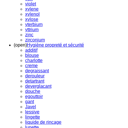
violet
xylene
xylenol
xylose
yterbium
yttrium
zinc
zirconium
(open)
Hygiène propreté et sécurité
additif
blouse
charlotte
creme
degraissant
derouleur
detartrant
deverglacant
douche
egouttoir
gant
Javel
lessive
lingette
liquide de rincage
lunette