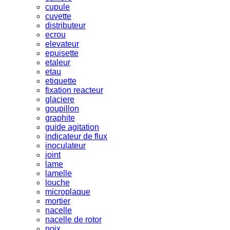
cupule
cuvette
distributeur
ecrou
elevateur
epuisette
etaleur
etau
etiquette
fixation reacteur
glaciere
goupillon
graphite
guide agitation
indicateur de flux
inoculateur
joint
lame
lamelle
louche
microplaque
mortier
nacelle
nacelle de rotor
noix