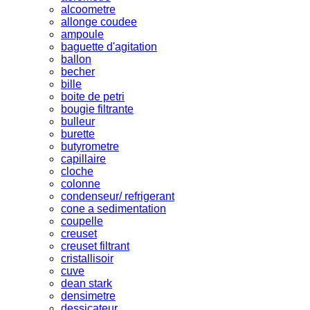
alcoometre
allonge coudee
ampoule
baguette d'agitation
ballon
becher
bille
boite de petri
bougie filtrante
bulleur
burette
butyrometre
capillaire
cloche
colonne
condenseur/ refrigerant
cone a sedimentation
coupelle
creuset
creuset filtrant
cristallisoir
cuve
dean stark
densimetre
dessicateur