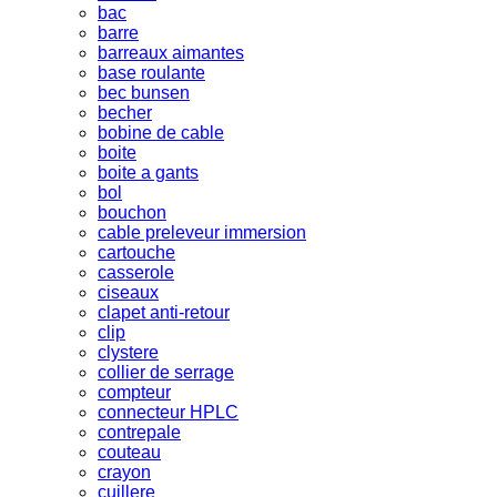
bac
barre
barreaux aimantes
base roulante
bec bunsen
becher
bobine de cable
boite
boite a gants
bol
bouchon
cable preleveur immersion
cartouche
casserole
ciseaux
clapet anti-retour
clip
clystere
collier de serrage
compteur
connecteur HPLC
contrepale
couteau
crayon
cuillere