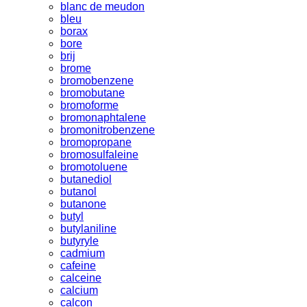
blanc de meudon
bleu
borax
bore
brij
brome
bromobenzene
bromobutane
bromoforme
bromonaphtalene
bromonitrobenzene
bromopropane
bromosulfaleine
bromotoluene
butanediol
butanol
butanone
butyl
butylaniline
butyryle
cadmium
cafeine
calceine
calcium
calcon