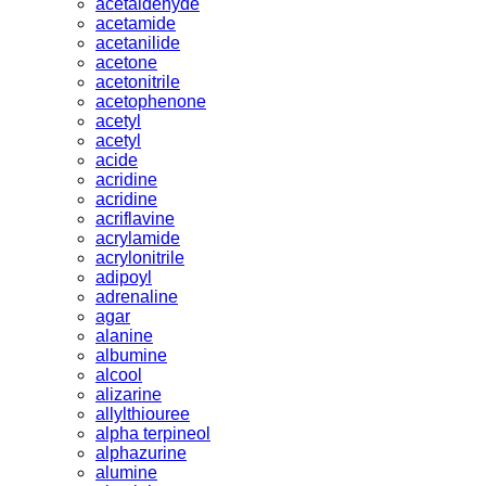
acetaldehyde
acetamide
acetanilide
acetone
acetonitrile
acetophenone
acetyl
acetyl
acide
acridine
acridine
acriflavine
acrylamide
acrylonitrile
adipoyl
adrenaline
agar
alanine
albumine
alcool
alizarine
allylthiouree
alpha terpineol
alphazurine
alumine