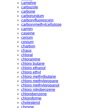
camphre
carbazole
carbone
carborundum
carboxyfluorescein
carboxymethylcellulose
carmin
caseine
cerium
cesium
charbon
chaux
chloral
chloramine
chloro butane
chloro ethanol
chloro ethyl
chloro methylbutane
chloro methylpropane
chloro methylpropanol
chloro nitrobenzene
chlorobenzene
chloroforme
cholesterol
chrome