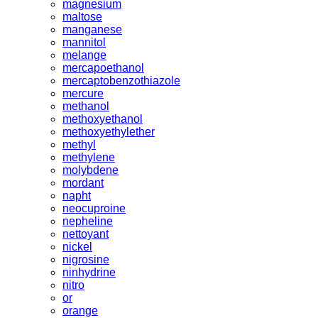
magnesium
maltose
manganese
mannitol
melange
mercapoethanol
mercaptobenzothiazole
mercure
methanol
methoxyethanol
methoxyethylether
methyl
methylene
molybdene
mordant
napht
neocuproine
nepheline
nettoyant
nickel
nigrosine
ninhydrine
nitro
or
orange