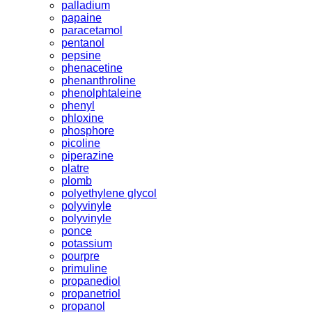
palladium
papaine
paracetamol
pentanol
pepsine
phenacetine
phenanthroline
phenolphtaleine
phenyl
phloxine
phosphore
picoline
piperazine
platre
plomb
polyethylene glycol
polyvinyle
polyvinyle
ponce
potassium
pourpre
primuline
propanediol
propanetriol
propanol