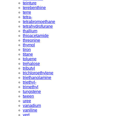
teinture
terebenthine
terre
tetra-
tetrabromoethane
tetrahydrofurane
thallium
thioacetamide
threonine
thymol
tiron
titane
toluene
trehalose
tributyl
trichloroethylene
triethanolamine
triethyl-
trimethyl
tungstene
tween
uree
vanadium
vaniline
vert