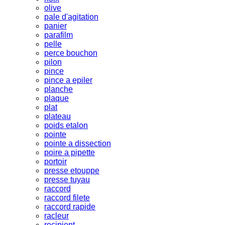
olive
pale d'agitation
panier
parafilm
pelle
perce bouchon
pilon
pince
pince a epiler
planche
plaque
plat
plateau
poids etalon
pointe
pointe a dissection
poire a pipette
portoir
presse etouppe
presse tuyau
raccord
raccord filete
raccord rapide
racleur
recipient