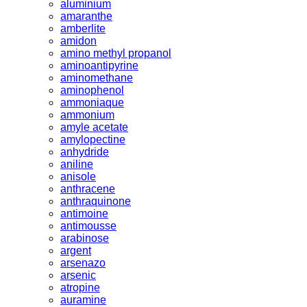
aluminium
amaranthe
amberlite
amidon
amino methyl propanol
aminoantipyrine
aminomethane
aminophenol
ammoniaque
ammonium
amyle acetate
amylopectine
anhydride
aniline
anisole
anthracene
anthraquinone
antimoine
antimousse
arabinose
argent
arsenazo
arsenic
atropine
auramine