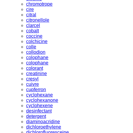
chromotrope
cire
citral
citronellole
clarcel
cobalt
coccine
colchicine
colle
collodion
colophane
colophane
colorant
creatinine
cresyl
cuivre
cupferron
cyclohexane
cyclohexanone
cyclohexene
desinfectant
detergent
diaminoacridine
dichloroethylene
dichlorofluoresceine