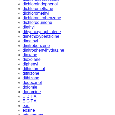
dichloroindophenol
dichloromethane
dichloromethyl
dichloronitrobenzene
dichloroquinone
diethyl
dihydroxynaphtalene
dimethoxybenzidine
dimethyl
dinitrobenzene
dinitrophenylhydrazine
dioxane
dioxolane
diphenyl
dithiothreitol
dithizone
dithizone
dodecanol
dolomie
dopamine
E.D.T.A
E.G.T.A.
eau
eosine
eriochrome