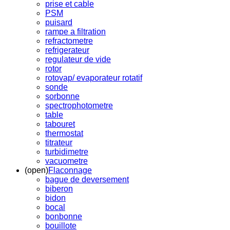
prise et cable
PSM
puisard
rampe a filtration
refractometre
refrigerateur
regulateur de vide
rotor
rotovap/ evaporateur rotatif
sonde
sorbonne
spectrophotometre
table
tabouret
thermostat
titrateur
turbidimetre
vacuometre
(open)
Flaconnage
bague de deversement
biberon
bidon
bocal
bonbonne
bouillote