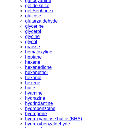
gallocyanine
gel de silice
gel Sephadex
glucose
glutarzaldehyde
glycerine
glycerol
glycine
glycol
graisse
hematoxyline
heptane
hexane
hexanedione
hexanetriol
hexanol
hexene
huile
hyamine
hydrazine
hydrindantine
hydrobenzoine
hydrogene
hydroxyanilose butile (BHA)
hydroxybenzaldehyde