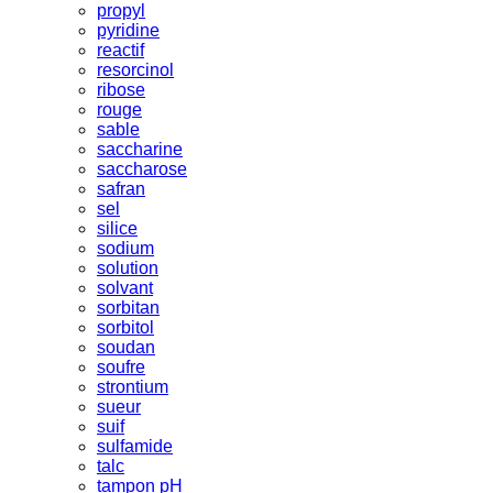
propyl
pyridine
reactif
resorcinol
ribose
rouge
sable
saccharine
saccharose
safran
sel
silice
sodium
solution
solvant
sorbitan
sorbitol
soudan
soufre
strontium
sueur
suif
sulfamide
talc
tampon pH