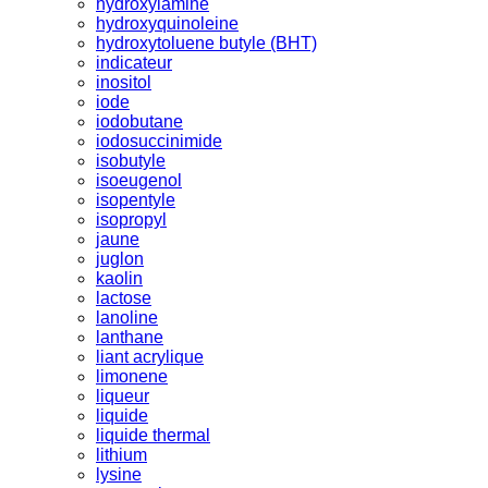
hydroxylamine
hydroxyquinoleine
hydroxytoluene butyle (BHT)
indicateur
inositol
iode
iodobutane
iodosuccinimide
isobutyle
isoeugenol
isopentyle
isopropyl
jaune
juglon
kaolin
lactose
lanoline
lanthane
liant acrylique
limonene
liqueur
liquide
liquide thermal
lithium
lysine