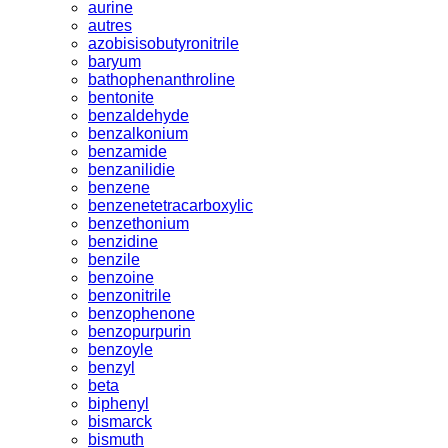
aurine
autres
azobisisobutyronitrile
baryum
bathophenanthroline
bentonite
benzaldehyde
benzalkonium
benzamide
benzanilidie
benzene
benzenetetracarboxylic
benzethonium
benzidine
benzile
benzoine
benzonitrile
benzophenone
benzopurpurin
benzoyle
benzyl
beta
biphenyl
bismarck
bismuth