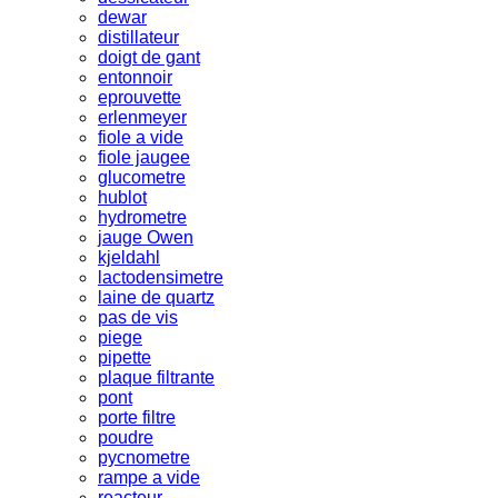
dewar
distillateur
doigt de gant
entonnoir
eprouvette
erlenmeyer
fiole a vide
fiole jaugee
glucometre
hublot
hydrometre
jauge Owen
kjeldahl
lactodensimetre
laine de quartz
pas de vis
piege
pipette
plaque filtrante
pont
porte filtre
poudre
pycnometre
rampe a vide
reacteur