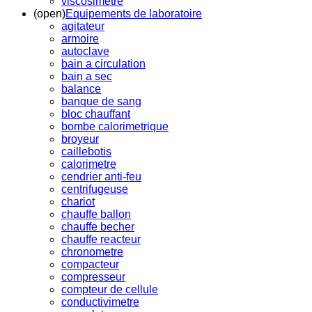
viscosimetre
(open)
Equipements de laboratoire
agitateur
armoire
autoclave
bain a circulation
bain a sec
balance
banque de sang
bloc chauffant
bombe calorimetrique
broyeur
caillebotis
calorimetre
cendrier anti-feu
centrifugeuse
chariot
chauffe ballon
chauffe becher
chauffe reacteur
chronometre
compacteur
compresseur
compteur de cellule
conductivimetre