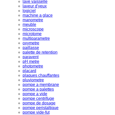
lave vaisselle
laveur d'yeux
logiciel
machine a glace
manometre
meuble
microscope
microtome
multiparametre
oxymetre
paillasse
palette de retention
paravent
pH metre
photometre
placard
plaques chauffantes
pluviometre
pompe a membrane
pompe a palettes
pompe a vide
pompe centrifuge
pompe de dosage
pompe peristaltique
pompe vide-fut