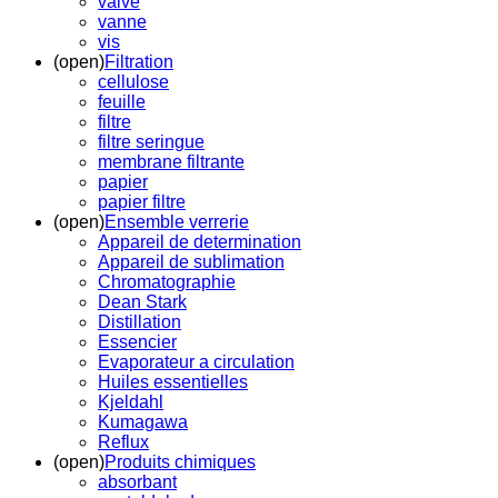
valve
vanne
vis
(open)
Filtration
cellulose
feuille
filtre
filtre seringue
membrane filtrante
papier
papier filtre
(open)
Ensemble verrerie
Appareil de determination
Appareil de sublimation
Chromatographie
Dean Stark
Distillation
Essencier
Evaporateur a circulation
Huiles essentielles
Kjeldahl
Kumagawa
Reflux
(open)
Produits chimiques
absorbant