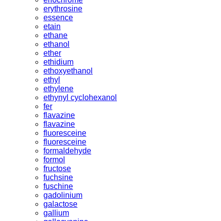
erythrosine
essence
etain
ethane
ethanol
ether
ethidium
ethoxyethanol
ethyl
ethylene
ethynyl cyclohexanol
fer
flavazine
flavazine
fluoresceine
fluoresceine
formaldehyde
formol
fructose
fuchsine
fuschine
gadolinium
galactose
gallium