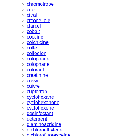
chromotrope
cire
citral
citronellole
clarcel
cobalt
coccine
colchicine
colle
collodion
colophane
colophane
colorant
creatinine
cresyl
cuivre
cupferron
cyclohexane
cyclohexanone
cyclohexene
desinfectant
detergent
diaminoacridine
dichloroethylene
dichlorofluoresceine