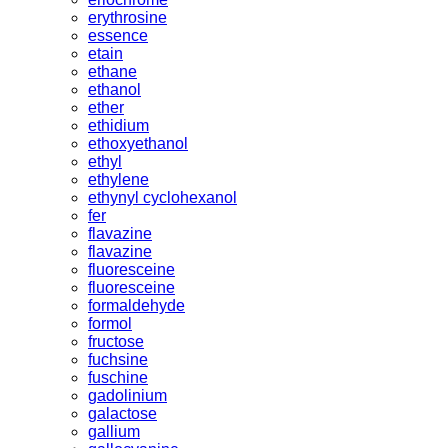
erythrosine
essence
etain
ethane
ethanol
ether
ethidium
ethoxyethanol
ethyl
ethylene
ethynyl cyclohexanol
fer
flavazine
flavazine
fluoresceine
fluoresceine
formaldehyde
formol
fructose
fuchsine
fuschine
gadolinium
galactose
gallium