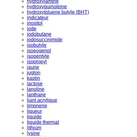
hydroxylamine
hydroxyquinoleine
hydroxytoluene butyle (BHT)
indicateur
inositol
iode
iodobutane
iodosuccinimide
isobutyle
isoeugenol
isopentyle
isopropyl
jaune
juglon
kaolin
lactose
lanoline
lanthane
liant acrylique
limonene
liqueur
liquide
liquide thermal
lithium
lysine