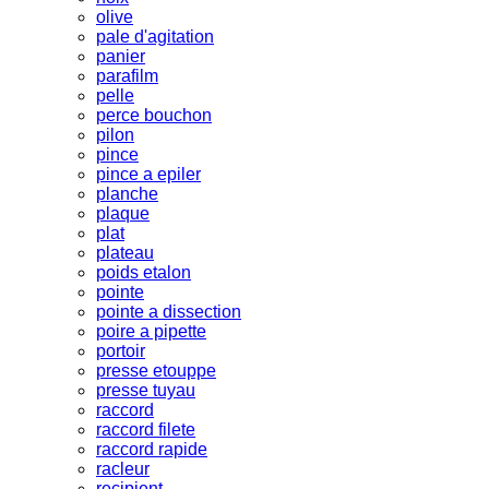
olive
pale d'agitation
panier
parafilm
pelle
perce bouchon
pilon
pince
pince a epiler
planche
plaque
plat
plateau
poids etalon
pointe
pointe a dissection
poire a pipette
portoir
presse etouppe
presse tuyau
raccord
raccord filete
raccord rapide
racleur
recipient