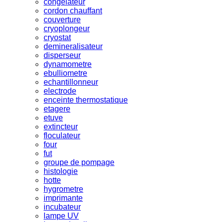
congelateur
cordon chauffant
couverture
cryoplongeur
cryostat
demineralisateur
disperseur
dynamometre
ebulliometre
echantillonneur
electrode
enceinte thermostatique
etagere
etuve
extincteur
floculateur
four
fut
groupe de pompage
histologie
hotte
hygrometre
imprimante
incubateur
lampe UV