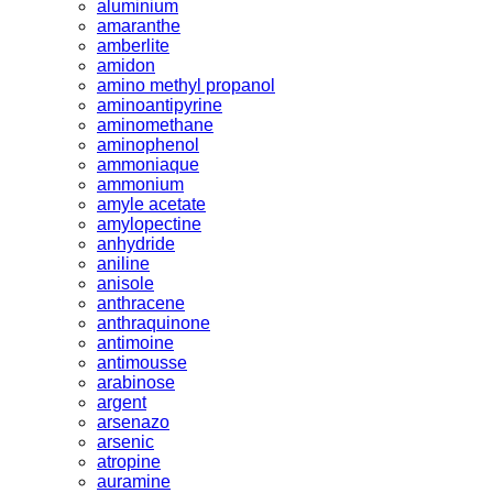
aluminium
amaranthe
amberlite
amidon
amino methyl propanol
aminoantipyrine
aminomethane
aminophenol
ammoniaque
ammonium
amyle acetate
amylopectine
anhydride
aniline
anisole
anthracene
anthraquinone
antimoine
antimousse
arabinose
argent
arsenazo
arsenic
atropine
auramine