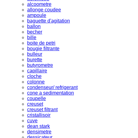
alcoometre
allonge coudee
ampoule
baguette d'agitation
ballon
becher
bille
boite de petri
bougie filtrante
bulleur
burette
butyrometre
capillaire
cloche
colonne
condenseur/ refrigerant
cone a sedimentation
coupelle
creuset
creuset filtrant
cristallisoir
cuve
dean stark
densimetre
dessicateur