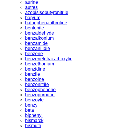
aurine
autres
azobisisobutyronitrile
baryum
bathophenanthroline
bentonite
benzaldehyde
benzalkonium
benzamide
benzanilidie
benzene
benzenetetracarboxylic
benzethonium
benzidine
benzile
benzoine
benzonitrile
benzophenone
benzopurpurin
benzoyle
benzyl
beta
biphenyl
bismarck
bismuth