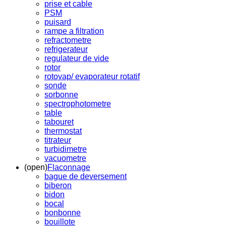
prise et cable
PSM
puisard
rampe a filtration
refractometre
refrigerateur
regulateur de vide
rotor
rotovap/ evaporateur rotatif
sonde
sorbonne
spectrophotometre
table
tabouret
thermostat
titrateur
turbidimetre
vacuometre
(open)
Flaconnage
bague de deversement
biberon
bidon
bocal
bonbonne
bouillote