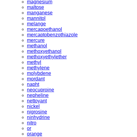
magnesium
maltose
manganese
mannitol
melange
mercapoethanol
mercaptobenzothiazole
mercure
methanol
methoxyethanol
methoxyethylether
methyl
methylene
molybdene
mordant
napht
neocuproine
nepheline
nettoyant
nickel
nigrosine
ninhydrine
nitro
or
orange