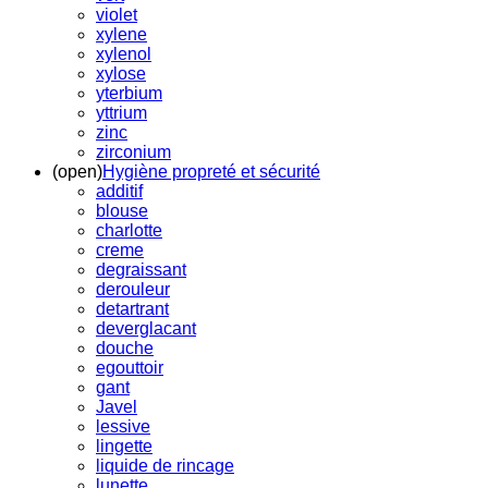
violet
xylene
xylenol
xylose
yterbium
yttrium
zinc
zirconium
(open)
Hygiène propreté et sécurité
additif
blouse
charlotte
creme
degraissant
derouleur
detartrant
deverglacant
douche
egouttoir
gant
Javel
lessive
lingette
liquide de rincage
lunette