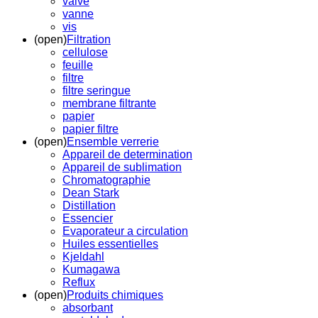
valve
vanne
vis
(open)
Filtration
cellulose
feuille
filtre
filtre seringue
membrane filtrante
papier
papier filtre
(open)
Ensemble verrerie
Appareil de determination
Appareil de sublimation
Chromatographie
Dean Stark
Distillation
Essencier
Evaporateur a circulation
Huiles essentielles
Kjeldahl
Kumagawa
Reflux
(open)
Produits chimiques
absorbant