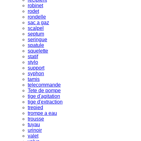
robinet
rodet
rondelle
sac a gaz
scalpel
septum
seringue
spatule
squelette
statif
stylo
support
syphon
tamis
telecommande
Tete de pompe
tige d'agitation
tige d'extraction
trepied
trompe a eau
trousse
tuyau
urinoir
valet