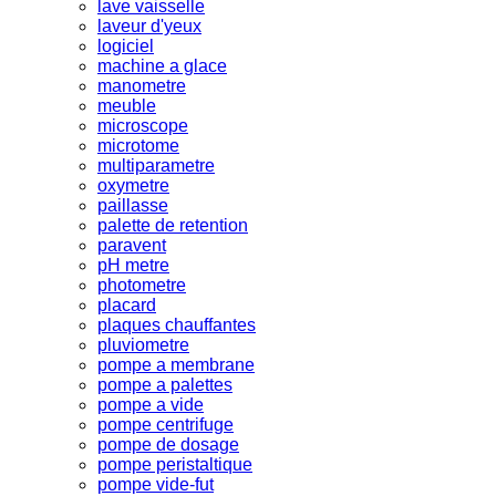
lave vaisselle
laveur d'yeux
logiciel
machine a glace
manometre
meuble
microscope
microtome
multiparametre
oxymetre
paillasse
palette de retention
paravent
pH metre
photometre
placard
plaques chauffantes
pluviometre
pompe a membrane
pompe a palettes
pompe a vide
pompe centrifuge
pompe de dosage
pompe peristaltique
pompe vide-fut