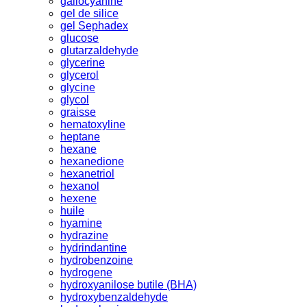
gallocyanine
gel de silice
gel Sephadex
glucose
glutarzaldehyde
glycerine
glycerol
glycine
glycol
graisse
hematoxyline
heptane
hexane
hexanedione
hexanetriol
hexanol
hexene
huile
hyamine
hydrazine
hydrindantine
hydrobenzoine
hydrogene
hydroxyanilose butile (BHA)
hydroxybenzaldehyde