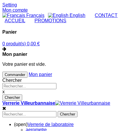
Setting
Mon compte
Français
English
|
CONTACT
|
ACCUEIL
|
PROMOTIONS
Panier
0 produit(s)
0,00 €
Mon panier
Votre panier est vide.
Mon panier
Commander
Chercher
x
Chercher
Verrerie Villeurbannaise
Chercher
(open)
Verrerie de laboratoire
aerometre