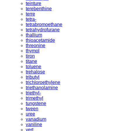
teinture
terebenthine
terre
tetra-
tetrabromoethane
tetrahydrofurane
thallium
thioacetamide
threonine
thymol
tiron
titane
toluene
trehalose
tributyl
trichloroethylene
triethanolamine
triethyl-
trimethyl
tungstene
tween
uree
vanadium
vaniline
vert