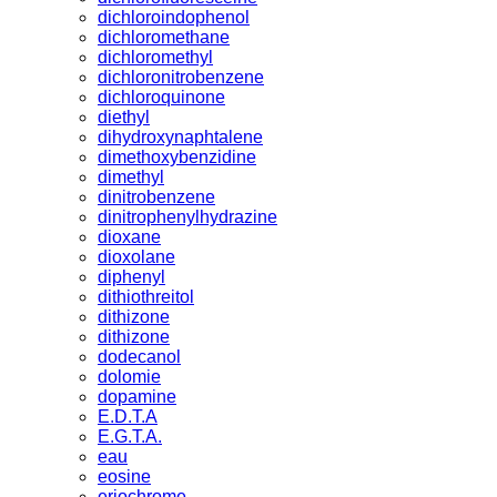
dichloroindophenol
dichloromethane
dichloromethyl
dichloronitrobenzene
dichloroquinone
diethyl
dihydroxynaphtalene
dimethoxybenzidine
dimethyl
dinitrobenzene
dinitrophenylhydrazine
dioxane
dioxolane
diphenyl
dithiothreitol
dithizone
dithizone
dodecanol
dolomie
dopamine
E.D.T.A
E.G.T.A.
eau
eosine
eriochrome