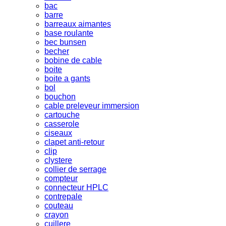
bac
barre
barreaux aimantes
base roulante
bec bunsen
becher
bobine de cable
boite
boite a gants
bol
bouchon
cable preleveur immersion
cartouche
casserole
ciseaux
clapet anti-retour
clip
clystere
collier de serrage
compteur
connecteur HPLC
contrepale
couteau
crayon
cuillere