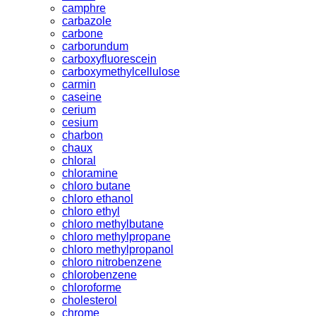
camphre
carbazole
carbone
carborundum
carboxyfluorescein
carboxymethylcellulose
carmin
caseine
cerium
cesium
charbon
chaux
chloral
chloramine
chloro butane
chloro ethanol
chloro ethyl
chloro methylbutane
chloro methylpropane
chloro methylpropanol
chloro nitrobenzene
chlorobenzene
chloroforme
cholesterol
chrome