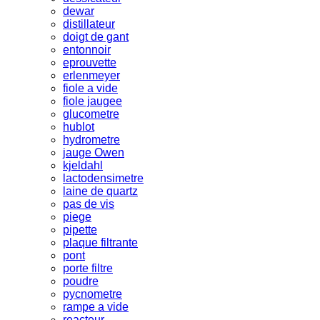
dewar
distillateur
doigt de gant
entonnoir
eprouvette
erlenmeyer
fiole a vide
fiole jaugee
glucometre
hublot
hydrometre
jauge Owen
kjeldahl
lactodensimetre
laine de quartz
pas de vis
piege
pipette
plaque filtrante
pont
porte filtre
poudre
pycnometre
rampe a vide
reacteur