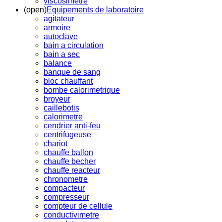
viscosimetre
(open)
Equipements de laboratoire
agitateur
armoire
autoclave
bain a circulation
bain a sec
balance
banque de sang
bloc chauffant
bombe calorimetrique
broyeur
caillebotis
calorimetre
cendrier anti-feu
centrifugeuse
chariot
chauffe ballon
chauffe becher
chauffe reacteur
chronometre
compacteur
compresseur
compteur de cellule
conductivimetre