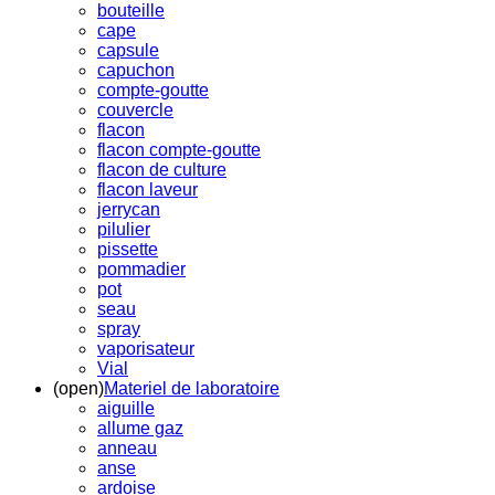
bouteille
cape
capsule
capuchon
compte-goutte
couvercle
flacon
flacon compte-goutte
flacon de culture
flacon laveur
jerrycan
pilulier
pissette
pommadier
pot
seau
spray
vaporisateur
Vial
(open)
Materiel de laboratoire
aiguille
allume gaz
anneau
anse
ardoise