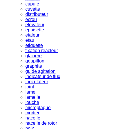
cupule
cuvette
distributeur
ecrou
elevateur
epuisette
etaleur
etau
etiquette
fixation reacteur
glaciere
goupillon
graphite
guide agitation
indicateur de flux
inoculateur
joint
lame
lamelle
louche
microplaque
mortier
nacelle
nacelle de rotor
noix