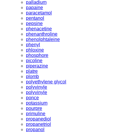
palladium
papaine
paracetamol
pentanol
pepsine
phenacetine
phenanthroline
phenolphtaleine
phenyl
phloxine
phosphore
picoline
piperazine
platre
plomb
polyethylene glycol
polyvinyle
polyvinyle
ponce
potassium
pourpre
primuline
propanediol
propanetriol
propanol