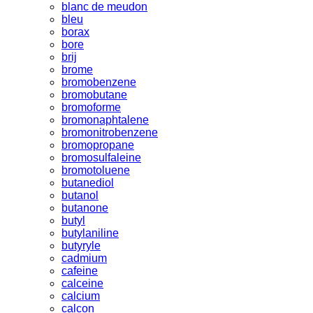
blanc de meudon
bleu
borax
bore
brij
brome
bromobenzene
bromobutane
bromoforme
bromonaphtalene
bromonitrobenzene
bromopropane
bromosulfaleine
bromotoluene
butanediol
butanol
butanone
butyl
butylaniline
butyryle
cadmium
cafeine
calceine
calcium
calcon