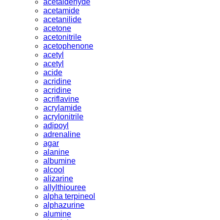
acetaldehyde
acetamide
acetanilide
acetone
acetonitrile
acetophenone
acetyl
acetyl
acide
acridine
acridine
acriflavine
acrylamide
acrylonitrile
adipoyl
adrenaline
agar
alanine
albumine
alcool
alizarine
allylthiouree
alpha terpineol
alphazurine
alumine