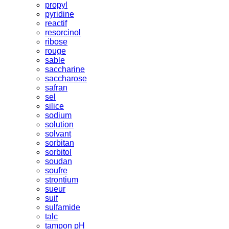
propyl
pyridine
reactif
resorcinol
ribose
rouge
sable
saccharine
saccharose
safran
sel
silice
sodium
solution
solvant
sorbitan
sorbitol
soudan
soufre
strontium
sueur
suif
sulfamide
talc
tampon pH