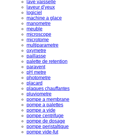
lave vaisselle
laveur d'yeux
logiciel
machine a glace
manometre
meuble
microscope
microtome
multiparametre
oxymetre
paillasse
palette de retention
paravent
pH metre
photometre
placard
plaques chauffantes
pluviometre
pompe a membrane
pompe a palettes
pompe a vide
pompe centrifuge
pompe de dosage
pompe peristaltique
pompe vide-fut