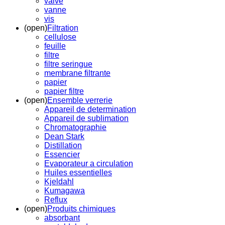
valve
vanne
vis
(open)
Filtration
cellulose
feuille
filtre
filtre seringue
membrane filtrante
papier
papier filtre
(open)
Ensemble verrerie
Appareil de determination
Appareil de sublimation
Chromatographie
Dean Stark
Distillation
Essencier
Evaporateur a circulation
Huiles essentielles
Kjeldahl
Kumagawa
Reflux
(open)
Produits chimiques
absorbant