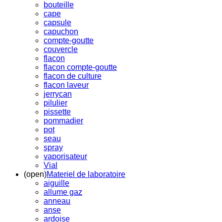
bouteille
cape
capsule
capuchon
compte-goutte
couvercle
flacon
flacon compte-goutte
flacon de culture
flacon laveur
jerrycan
pilulier
pissette
pommadier
pot
seau
spray
vaporisateur
Vial
(open)
Materiel de laboratoire
aiguille
allume gaz
anneau
anse
ardoise