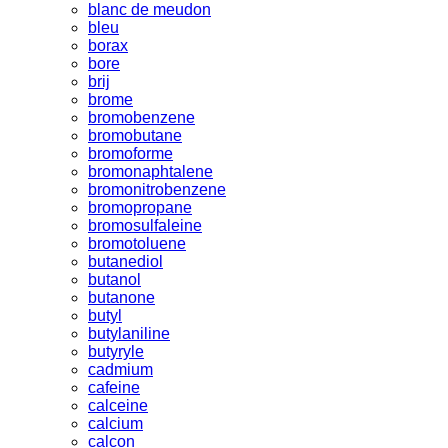
blanc de meudon
bleu
borax
bore
brij
brome
bromobenzene
bromobutane
bromoforme
bromonaphtalene
bromonitrobenzene
bromopropane
bromosulfaleine
bromotoluene
butanediol
butanol
butanone
butyl
butylaniline
butyryle
cadmium
cafeine
calceine
calcium
calcon