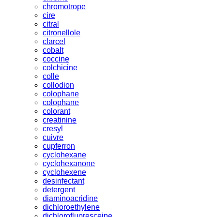
chromotrope
cire
citral
citronellole
clarcel
cobalt
coccine
colchicine
colle
collodion
colophane
colophane
colorant
creatinine
cresyl
cuivre
cupferron
cyclohexane
cyclohexanone
cyclohexene
desinfectant
detergent
diaminoacridine
dichloroethylene
dichlorofluoresceine