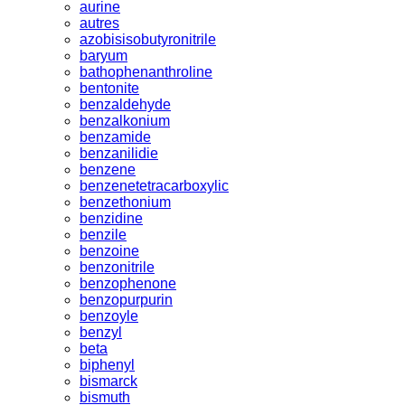
aurine
autres
azobisisobutyronitrile
baryum
bathophenanthroline
bentonite
benzaldehyde
benzalkonium
benzamide
benzanilidie
benzene
benzenetetracarboxylic
benzethonium
benzidine
benzile
benzoine
benzonitrile
benzophenone
benzopurpurin
benzoyle
benzyl
beta
biphenyl
bismarck
bismuth