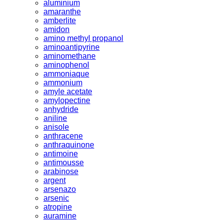
aluminium
amaranthe
amberlite
amidon
amino methyl propanol
aminoantipyrine
aminomethane
aminophenol
ammoniaque
ammonium
amyle acetate
amylopectine
anhydride
aniline
anisole
anthracene
anthraquinone
antimoine
antimousse
arabinose
argent
arsenazo
arsenic
atropine
auramine