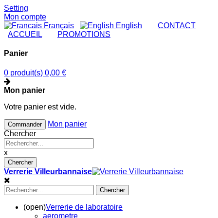
Setting
Mon compte
Français
English
|
CONTACT
|
ACCUEIL
|
PROMOTIONS
Panier
0 produit(s)
0,00 €
Mon panier
Votre panier est vide.
Mon panier
Commander
Chercher
x
Chercher
Verrerie Villeurbannaise
Chercher
(open)
Verrerie de laboratoire
aerometre