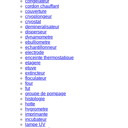
congelateur
cordon chauffant
couverture
cryoplongeur
cryostat
demineralisateur
disperseur
dynamometre
ebulliometre
echantillonneur
electrode
enceinte thermostatique
etagere
etuve
extincteur
floculateur
four
fut
groupe de pompage
histologie
hotte
hygrometre
imprimante
incubateur
lampe UV