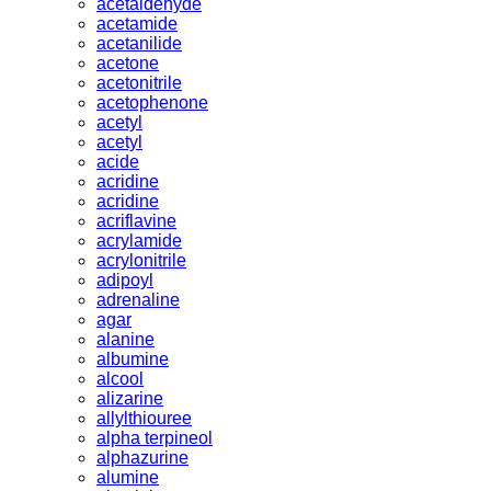
acetaldehyde
acetamide
acetanilide
acetone
acetonitrile
acetophenone
acetyl
acetyl
acide
acridine
acridine
acriflavine
acrylamide
acrylonitrile
adipoyl
adrenaline
agar
alanine
albumine
alcool
alizarine
allylthiouree
alpha terpineol
alphazurine
alumine