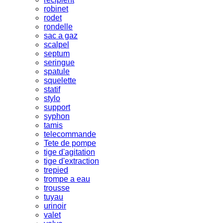
robinet
rodet
rondelle
sac a gaz
scalpel
septum
seringue
spatule
squelette
statif
stylo
support
syphon
tamis
telecommande
Tete de pompe
tige d'agitation
tige d'extraction
trepied
trompe a eau
trousse
tuyau
urinoir
valet