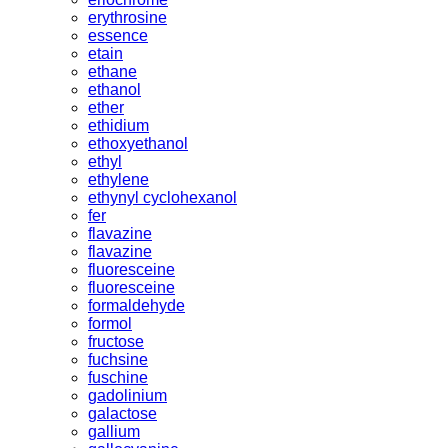
erythrosine
essence
etain
ethane
ethanol
ether
ethidium
ethoxyethanol
ethyl
ethylene
ethynyl cyclohexanol
fer
flavazine
flavazine
fluoresceine
fluoresceine
formaldehyde
formol
fructose
fuchsine
fuschine
gadolinium
galactose
gallium