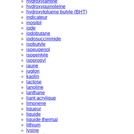
hydroxylamine
hydroxyquinoleine
hydroxytoluene butyle (BHT)
indicateur
inositol
iode
iodobutane
iodosuccinimide
isobutyle
isoeugenol
isopentyle
isopropyl
jaune
juglon
kaolin
lactose
lanoline
lanthane
liant acrylique
limonene
liqueur
liquide
liquide thermal
lithium
lysine