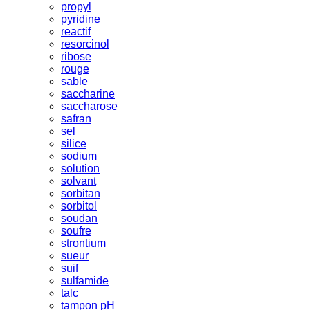
propyl
pyridine
reactif
resorcinol
ribose
rouge
sable
saccharine
saccharose
safran
sel
silice
sodium
solution
solvant
sorbitan
sorbitol
soudan
soufre
strontium
sueur
suif
sulfamide
talc
tampon pH