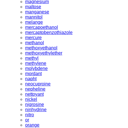
magnesium
maltose
manganese
mannitol
melange
mercapoethanol
mercaptobenzothiazole
mercure
methanol
methoxyethanol
methoxyethylether
methyl
methylene
molybdene
mordant
napht
neocuproine
nepheline
nettoyant
nickel
nigrosine
ninhydrine
nitro
or
orange