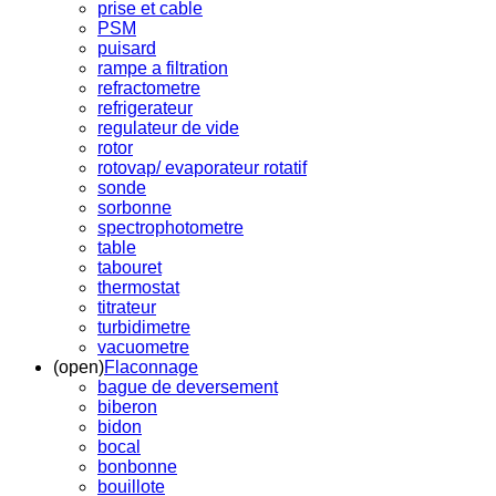
prise et cable
PSM
puisard
rampe a filtration
refractometre
refrigerateur
regulateur de vide
rotor
rotovap/ evaporateur rotatif
sonde
sorbonne
spectrophotometre
table
tabouret
thermostat
titrateur
turbidimetre
vacuometre
(open)
Flaconnage
bague de deversement
biberon
bidon
bocal
bonbonne
bouillote