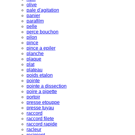
olive
pale d'agitation
panier
parafilm
pelle
perce bouchon
pilon
pince
pince a epiler
planche
plaque
plat
plateau
poids etalon
pointe
pointe a dissection
poire a pipette
portoir
presse etouppe
presse tuyau
raccord
raccord filete
raccord rapide
racleur
recipient