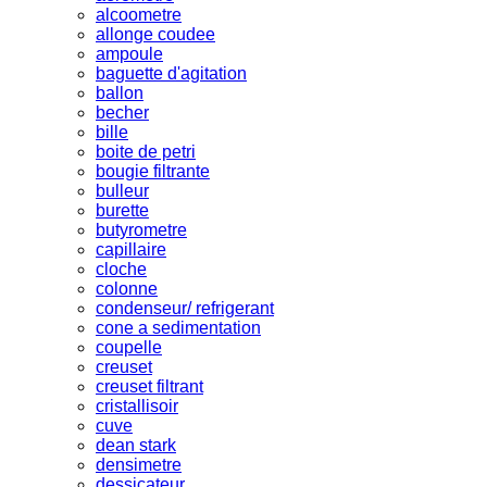
alcoometre
allonge coudee
ampoule
baguette d'agitation
ballon
becher
bille
boite de petri
bougie filtrante
bulleur
burette
butyrometre
capillaire
cloche
colonne
condenseur/ refrigerant
cone a sedimentation
coupelle
creuset
creuset filtrant
cristallisoir
cuve
dean stark
densimetre
dessicateur