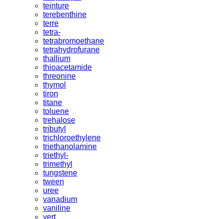
teinture
terebenthine
terre
tetra-
tetrabromoethane
tetrahydrofurane
thallium
thioacetamide
threonine
thymol
tiron
titane
toluene
trehalose
tributyl
trichloroethylene
triethanolamine
triethyl-
trimethyl
tungstene
tween
uree
vanadium
vaniline
vert