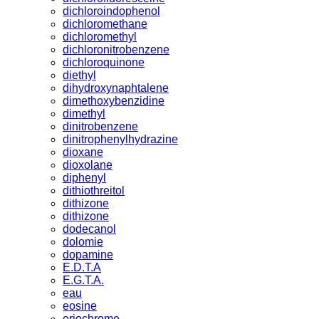
dichloroindophenol
dichloromethane
dichloromethyl
dichloronitrobenzene
dichloroquinone
diethyl
dihydroxynaphtalene
dimethoxybenzidine
dimethyl
dinitrobenzene
dinitrophenylhydrazine
dioxane
dioxolane
diphenyl
dithiothreitol
dithizone
dithizone
dodecanol
dolomie
dopamine
E.D.T.A
E.G.T.A.
eau
eosine
eriochrome