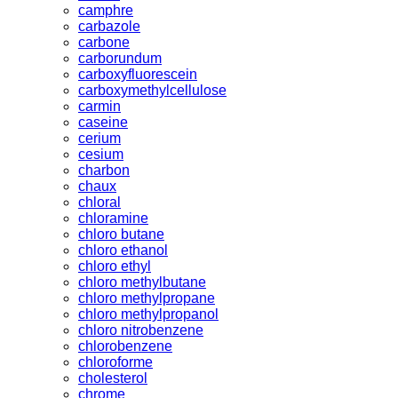
camphre
carbazole
carbone
carborundum
carboxyfluorescein
carboxymethylcellulose
carmin
caseine
cerium
cesium
charbon
chaux
chloral
chloramine
chloro butane
chloro ethanol
chloro ethyl
chloro methylbutane
chloro methylpropane
chloro methylpropanol
chloro nitrobenzene
chlorobenzene
chloroforme
cholesterol
chrome