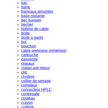
bac
barre
barreaux aimantes
base roulante
bec bunsen
becher
bobine de cable
boite
boite a gants
bol
bouchon
cable preleveur immersion
cartouche
casserole
ciseaux
clapet anti-retour
clip
clystere
collier de serrage
compteur
connecteur HPLC
contrepale
couteau
crayon
cuillere