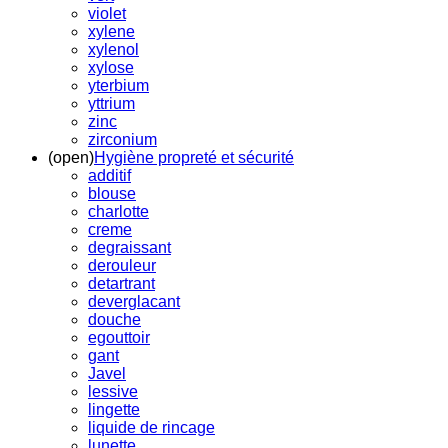
violet
xylene
xylenol
xylose
yterbium
yttrium
zinc
zirconium
(open)
Hygiène propreté et sécurité
additif
blouse
charlotte
creme
degraissant
derouleur
detartrant
deverglacant
douche
egouttoir
gant
Javel
lessive
lingette
liquide de rincage
lunette