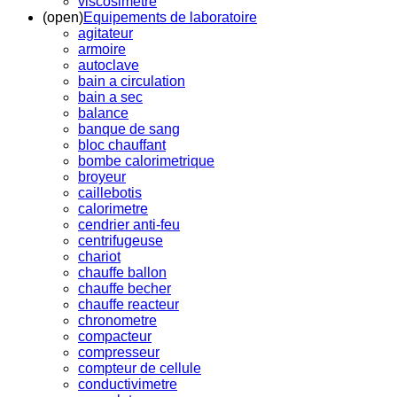
viscosimetre
(open)
Equipements de laboratoire
agitateur
armoire
autoclave
bain a circulation
bain a sec
balance
banque de sang
bloc chauffant
bombe calorimetrique
broyeur
caillebotis
calorimetre
cendrier anti-feu
centrifugeuse
chariot
chauffe ballon
chauffe becher
chauffe reacteur
chronometre
compacteur
compresseur
compteur de cellule
conductivimetre