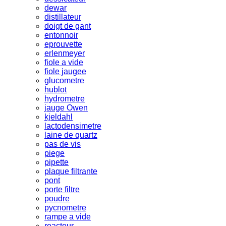
dewar
distillateur
doigt de gant
entonnoir
eprouvette
erlenmeyer
fiole a vide
fiole jaugee
glucometre
hublot
hydrometre
jauge Owen
kjeldahl
lactodensimetre
laine de quartz
pas de vis
piege
pipette
plaque filtrante
pont
porte filtre
poudre
pycnometre
rampe a vide
reacteur