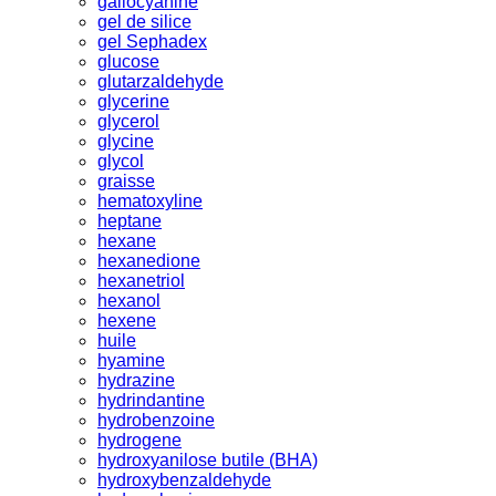
gallocyanine
gel de silice
gel Sephadex
glucose
glutarzaldehyde
glycerine
glycerol
glycine
glycol
graisse
hematoxyline
heptane
hexane
hexanedione
hexanetriol
hexanol
hexene
huile
hyamine
hydrazine
hydrindantine
hydrobenzoine
hydrogene
hydroxyanilose butile (BHA)
hydroxybenzaldehyde