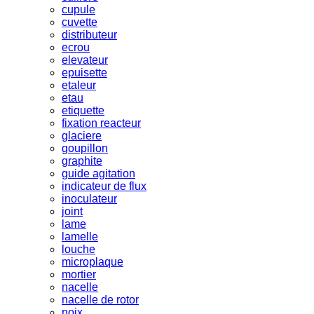
cupule
cuvette
distributeur
ecrou
elevateur
epuisette
etaleur
etau
etiquette
fixation reacteur
glaciere
goupillon
graphite
guide agitation
indicateur de flux
inoculateur
joint
lame
lamelle
louche
microplaque
mortier
nacelle
nacelle de rotor
noix