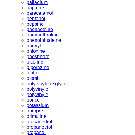
palladium
papaine
paracetamol
pentanol
pepsine
phenacetine
phenanthroline
phenolphtaleine
phenyl
phloxine
phosphore
picoline
piperazine
platre
plomb
polyethylene glycol
polyvinyle
polyvinyle
ponce
potassium
pourpre
primuline
propanediol
propanetriol
propanol