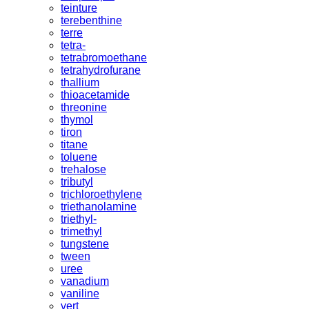
teinture
terebenthine
terre
tetra-
tetrabromoethane
tetrahydrofurane
thallium
thioacetamide
threonine
thymol
tiron
titane
toluene
trehalose
tributyl
trichloroethylene
triethanolamine
triethyl-
trimethyl
tungstene
tween
uree
vanadium
vaniline
vert