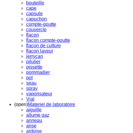
bouteille
cape
capsule
capuchon
compte-goutte
couvercle
flacon
flacon compte-goutte
flacon de culture
flacon laveur
jerrycan
pilulier
pissette
pommadier
pot
seau
spray
vaporisateur
Vial
(open)
Materiel de laboratoire
aiguille
allume gaz
anneau
anse
ardoise