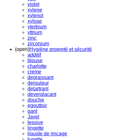
violet
xylene
xylenol
xylose
yterbium
yttrium
zinc
zirconium
(open)
Hygiène propreté et sécurité
additif
blouse
charlotte
creme
degraissant
derouleur
detartrant
deverglacant
douche
egouttoir
gant
Javel
lessive
lingette
liquide de rincage
lunette