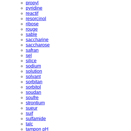
propyl
pyridine
reactif
resorcinol
ribose
rouge
sable
saccharine
saccharose
safran
sel
silice
sodium
solution
solvant
sorbitan
sorbitol
soudan
soufre
strontium
sueur
suif
sulfamide
talc
tampon pH