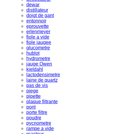
dewar
distillateur
doigt de gant
entonnoir
eprouvette
erlenmeyer
fiole a vide
fiole jaugee
glucometre
hublot
hydrometre
jauge Owen
kjeldahl
lactodensimetre
laine de quartz
pas de vis
piege
pipette
plaque filtrante
pont
porte filtre
poudre
pycnometre
rampe a vide
reacteur