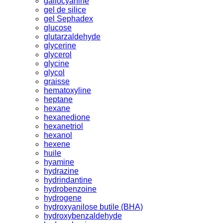
gallocyanine
gel de silice
gel Sephadex
glucose
glutarzaldehyde
glycerine
glycerol
glycine
glycol
graisse
hematoxyline
heptane
hexane
hexanedione
hexanetriol
hexanol
hexene
huile
hyamine
hydrazine
hydrindantine
hydrobenzoine
hydrogene
hydroxyanilose butile (BHA)
hydroxybenzaldehyde