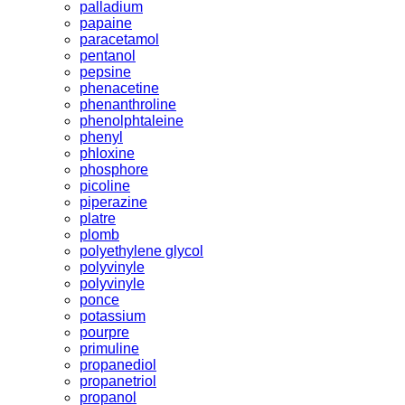
palladium
papaine
paracetamol
pentanol
pepsine
phenacetine
phenanthroline
phenolphtaleine
phenyl
phloxine
phosphore
picoline
piperazine
platre
plomb
polyethylene glycol
polyvinyle
polyvinyle
ponce
potassium
pourpre
primuline
propanediol
propanetriol
propanol