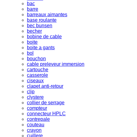
bac
barre
barreaux aimantes
base roulante
bec bunsen
becher
bobine de cable
boite
boite a gants
bol
bouchon
cable preleveur immersion
cartouche
casserole
ciseaux
clapet anti-retour
clip
clystere
collier de serrage
compteur
connecteur HPLC
contrepale
couteau
crayon
cuillere