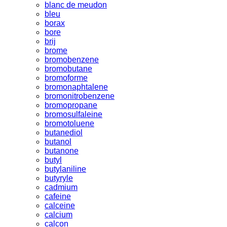
blanc de meudon
bleu
borax
bore
brij
brome
bromobenzene
bromobutane
bromoforme
bromonaphtalene
bromonitrobenzene
bromopropane
bromosulfaleine
bromotoluene
butanediol
butanol
butanone
butyl
butylaniline
butyryle
cadmium
cafeine
calceine
calcium
calcon