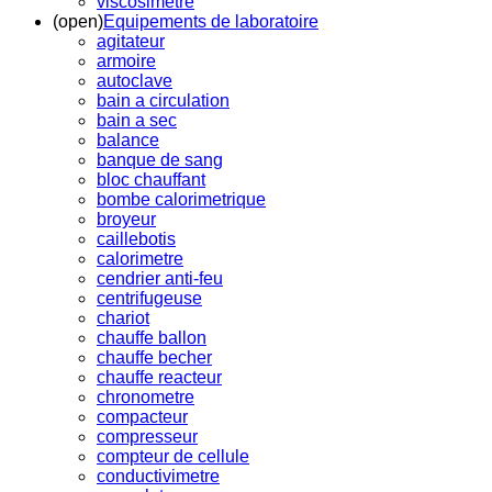
viscosimetre
(open)
Equipements de laboratoire
agitateur
armoire
autoclave
bain a circulation
bain a sec
balance
banque de sang
bloc chauffant
bombe calorimetrique
broyeur
caillebotis
calorimetre
cendrier anti-feu
centrifugeuse
chariot
chauffe ballon
chauffe becher
chauffe reacteur
chronometre
compacteur
compresseur
compteur de cellule
conductivimetre