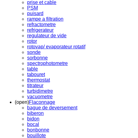
prise et cable
PSM
puisard
rampe a filtration
refractometre
refrigerateur
regulateur de vide
rotor
rotovap/ evaporateur rotatif
sonde
sorbonne
spectrophotometre
table
tabouret
thermostat
titrateur
turbidimetre
vacuometre
(open)
Flaconnage
bague de deversement
biberon
bidon
bocal
bonbonne
bouillote