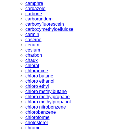
camphre
carbazole
carbone
carborundum
carboxyfluorescein
carboxymethylcellulose
carmin
caseine
cerium
cesium
charbon
chaux
chloral
chloramine
chloro butane
chloro ethanol
chloro ethyl
chloro methylbutane
chloro methylpropane
chloro methylpropanol
chloro nitrobenzene
chlorobenzene
chloroforme
cholesterol
chrome