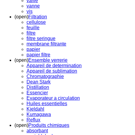
valve
vanne
vis
(open)
Filtration
cellulose
feuille
filtre
filtre seringue
membrane filtrante
papier
papier filtre
(open)
Ensemble verrerie
Appareil de determination
Appareil de sublimation
Chromatographie
Dean Stark
Distillation
Essencier
Evaporateur a circulation
Huiles essentielles
Kjeldahl
Kumagawa
Reflux
(open)
Produits chimiques
absorbant