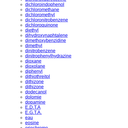
dichloroindophenol
dichloromethane
dichloromethyl
dichloronitrobenzene
dichloroquinone
diethyl
dihydroxynaphtalene
dimethoxybenzidine
dimethyl
dinitrobenzene
dinitrophenylhydrazine
dioxane
dioxolane
diphenyl
dithiothreitol
dithizone
dithizone
dodecanol
dolomie
dopamine
E.D.T.A
E.G.T.A.
eau
eosine
eriochrome