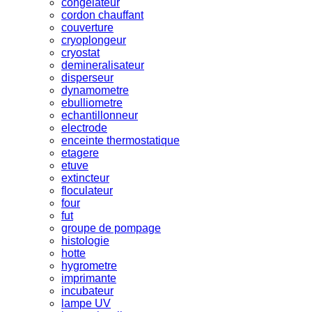
congelateur
cordon chauffant
couverture
cryoplongeur
cryostat
demineralisateur
disperseur
dynamometre
ebulliometre
echantillonneur
electrode
enceinte thermostatique
etagere
etuve
extincteur
floculateur
four
fut
groupe de pompage
histologie
hotte
hygrometre
imprimante
incubateur
lampe UV