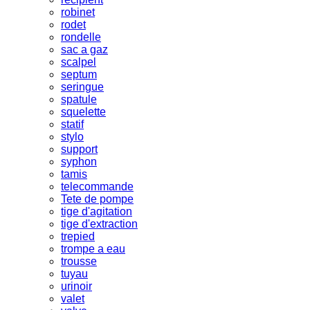
robinet
rodet
rondelle
sac a gaz
scalpel
septum
seringue
spatule
squelette
statif
stylo
support
syphon
tamis
telecommande
Tete de pompe
tige d'agitation
tige d'extraction
trepied
trompe a eau
trousse
tuyau
urinoir
valet