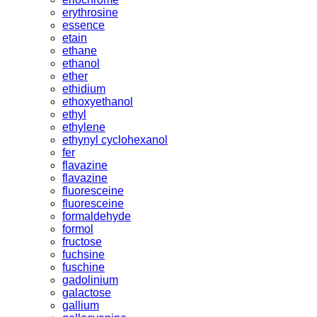
erythrosine
essence
etain
ethane
ethanol
ether
ethidium
ethoxyethanol
ethyl
ethylene
ethynyl cyclohexanol
fer
flavazine
flavazine
fluoresceine
fluoresceine
formaldehyde
formol
fructose
fuchsine
fuschine
gadolinium
galactose
gallium