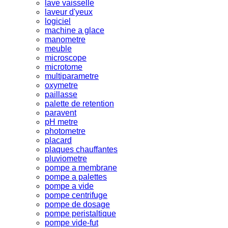
lave vaisselle
laveur d'yeux
logiciel
machine a glace
manometre
meuble
microscope
microtome
multiparametre
oxymetre
paillasse
palette de retention
paravent
pH metre
photometre
placard
plaques chauffantes
pluviometre
pompe a membrane
pompe a palettes
pompe a vide
pompe centrifuge
pompe de dosage
pompe peristaltique
pompe vide-fut