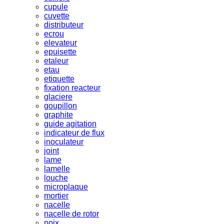
cupule
cuvette
distributeur
ecrou
elevateur
epuisette
etaleur
etau
etiquette
fixation reacteur
glaciere
goupillon
graphite
guide agitation
indicateur de flux
inoculateur
joint
lame
lamelle
louche
microplaque
mortier
nacelle
nacelle de rotor
noix