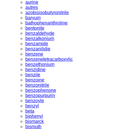
aurine
autres
azobisisobutyronitrile
baryum
bathophenanthroline
bentonite
benzaldehyde
benzalkonium
benzamide
benzanilidie
benzene
benzenetetracarboxylic
benzethonium
benzidine
benzile
benzoine
benzonitrile
benzophenone
benzopurpurin
benzoyle
benzyl
beta
biphenyl
bismarck
bismuth