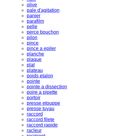
olive
pale d'agitation
panier
parafilm
pelle
perce bouchon
pilon
pince
pince a epiler
planche
plaque
plat
plateau
poids etalon
pointe
pointe a dissection
poire a pipette
portoir
presse etouppe
presse tuyau
raccord
raccord filete
raccord rapide
racleur
recipient