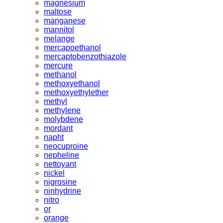
magnesium
maltose
manganese
mannitol
melange
mercapoethanol
mercaptobenzothiazole
mercure
methanol
methoxyethanol
methoxyethylether
methyl
methylene
molybdene
mordant
napht
neocuproine
nepheline
nettoyant
nickel
nigrosine
ninhydrine
nitro
or
orange