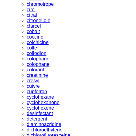
chromotrope
cire
citral
citronellole
clarcel
cobalt
coccine
colchicine
colle
collodion
colophane
colophane
colorant
creatinine
cresyl
cuivre
cupferron
cyclohexane
cyclohexanone
cyclohexene
desinfectant
detergent
diaminoacridine
dichloroethylene
dichlorofluoresceine