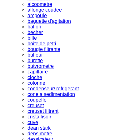
alcoometre
allonge coudee
ampoule
baguette d'agitation
ballon
becher
bille
boite de petri
bougie filtrante
bulleur
burette
butyrometre
capillaire
cloche
colonne
condenseur/ refrigerant
cone a sedimentation
coupelle
creuset
creuset filtrant
cristallisoir
cuve
dean stark
densimetre
dessicateur