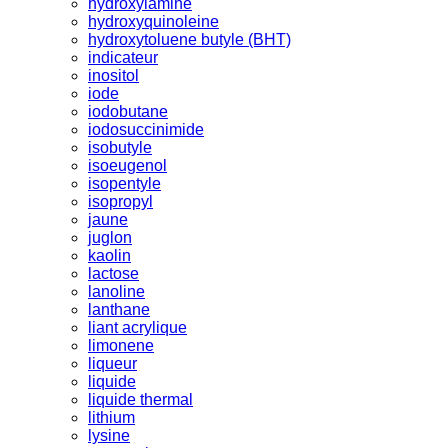
hydroxylamine
hydroxyquinoleine
hydroxytoluene butyle (BHT)
indicateur
inositol
iode
iodobutane
iodosuccinimide
isobutyle
isoeugenol
isopentyle
isopropyl
jaune
juglon
kaolin
lactose
lanoline
lanthane
liant acrylique
limonene
liqueur
liquide
liquide thermal
lithium
lysine