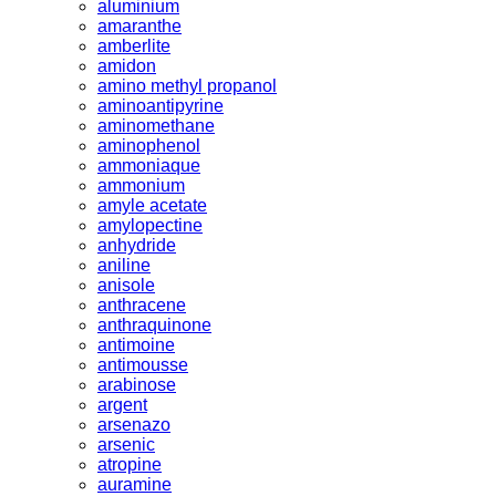
aluminium
amaranthe
amberlite
amidon
amino methyl propanol
aminoantipyrine
aminomethane
aminophenol
ammoniaque
ammonium
amyle acetate
amylopectine
anhydride
aniline
anisole
anthracene
anthraquinone
antimoine
antimousse
arabinose
argent
arsenazo
arsenic
atropine
auramine