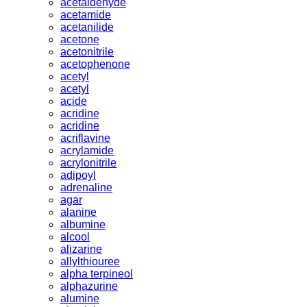
acetaldehyde
acetamide
acetanilide
acetone
acetonitrile
acetophenone
acetyl
acetyl
acide
acridine
acridine
acriflavine
acrylamide
acrylonitrile
adipoyl
adrenaline
agar
alanine
albumine
alcool
alizarine
allylthiouree
alpha terpineol
alphazurine
alumine