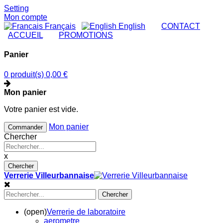
Setting
Mon compte
Français
English
|
CONTACT
|
ACCUEIL
|
PROMOTIONS
Panier
0 produit(s)
0,00 €
Mon panier
Votre panier est vide.
Mon panier
Commander
Chercher
x
Chercher
Verrerie Villeurbannaise
Chercher
(open)
Verrerie de laboratoire
aerometre