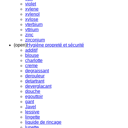
violet
xylene
xylenol
xylose
yterbium
yttrium
zinc
zirconium
(open)
Hygiène propreté et sécurité
additif
blouse
charlotte
creme
degraissant
derouleur
detartrant
deverglacant
douche
egouttoir
gant
Javel
lessive
lingette
liquide de rincage
lunette