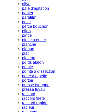
olive
pale d'agitation
panier
parafilm
pelle
perce bouchon
pilon
pince
pince a epiler
planche
plaque
plat
plateau
poids etalon
pointe
pointe a dissection
poire a pipette
portoir
presse etouppe
presse tuyau
raccord
raccord filete
raccord rapide
racleur
recipient