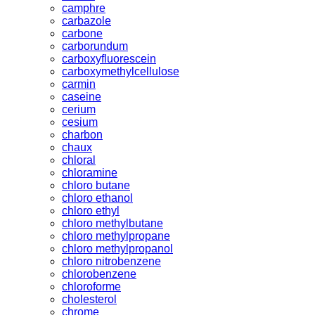
camphre
carbazole
carbone
carborundum
carboxyfluorescein
carboxymethylcellulose
carmin
caseine
cerium
cesium
charbon
chaux
chloral
chloramine
chloro butane
chloro ethanol
chloro ethyl
chloro methylbutane
chloro methylpropane
chloro methylpropanol
chloro nitrobenzene
chlorobenzene
chloroforme
cholesterol
chrome