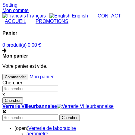
Setting
Mon compte
Français
English
|
CONTACT
|
ACCUEIL
|
PROMOTIONS
Panier
0 produit(s)
0,00 €
Mon panier
Votre panier est vide.
Mon panier
Commander
Chercher
x
Chercher
Verrerie Villeurbannaise
Chercher
(open)
Verrerie de laboratoire
aerometre