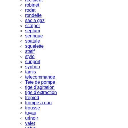
robinet
rodet
rondelle
sac a gaz
scalpel
septum
seringue
spatule
squelette
statif
stylo
support
syphon
tamis
telecommande
Tete de pompe
tige d'agitation
tige d'extraction
trepied
trompe a eau
trousse
tuyau
urinoir
valet