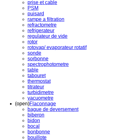
prise et cable
PSM
puisard
rampe a filtration
refractometre
refrigerateur
regulateur de vide
rotor
rotovap/ evaporateur rotatif
sonde
sorbonne
spectrophotometre
table
tabouret
thermostat
titrateur
turbidimetre
vacuometre
(open)
Flaconnage
bague de deversement
biberon
bidon
bocal
bonbonne
bouillote