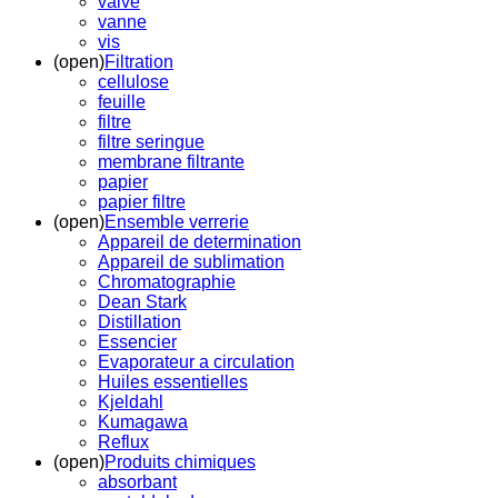
valve
vanne
vis
(open)
Filtration
cellulose
feuille
filtre
filtre seringue
membrane filtrante
papier
papier filtre
(open)
Ensemble verrerie
Appareil de determination
Appareil de sublimation
Chromatographie
Dean Stark
Distillation
Essencier
Evaporateur a circulation
Huiles essentielles
Kjeldahl
Kumagawa
Reflux
(open)
Produits chimiques
absorbant