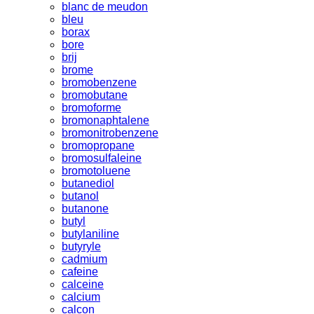
blanc de meudon
bleu
borax
bore
brij
brome
bromobenzene
bromobutane
bromoforme
bromonaphtalene
bromonitrobenzene
bromopropane
bromosulfaleine
bromotoluene
butanediol
butanol
butanone
butyl
butylaniline
butyryle
cadmium
cafeine
calceine
calcium
calcon