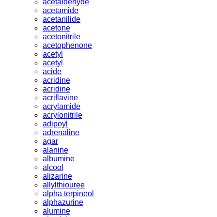
acetaldehyde
acetamide
acetanilide
acetone
acetonitrile
acetophenone
acetyl
acetyl
acide
acridine
acridine
acriflavine
acrylamide
acrylonitrile
adipoyl
adrenaline
agar
alanine
albumine
alcool
alizarine
allylthiouree
alpha terpineol
alphazurine
alumine