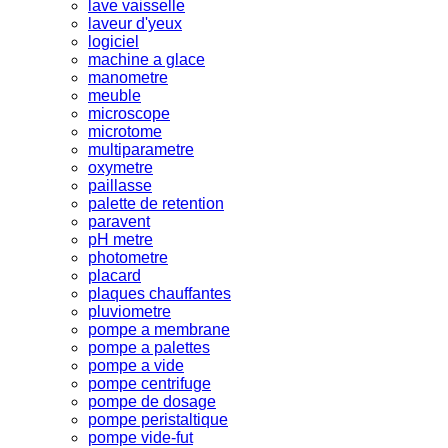
lave vaisselle
laveur d'yeux
logiciel
machine a glace
manometre
meuble
microscope
microtome
multiparametre
oxymetre
paillasse
palette de retention
paravent
pH metre
photometre
placard
plaques chauffantes
pluviometre
pompe a membrane
pompe a palettes
pompe a vide
pompe centrifuge
pompe de dosage
pompe peristaltique
pompe vide-fut