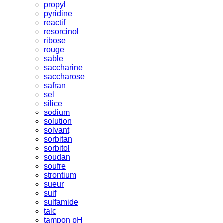
propyl
pyridine
reactif
resorcinol
ribose
rouge
sable
saccharine
saccharose
safran
sel
silice
sodium
solution
solvant
sorbitan
sorbitol
soudan
soufre
strontium
sueur
suif
sulfamide
talc
tampon pH