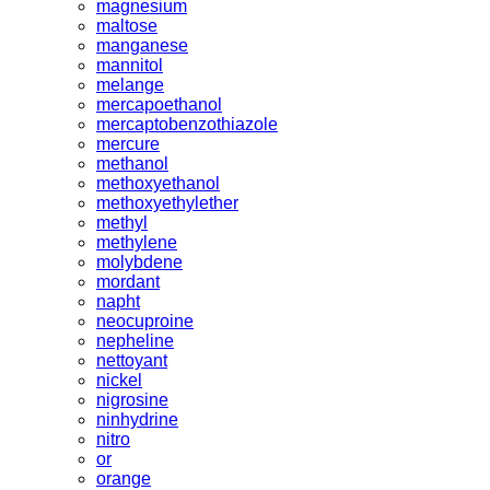
magnesium
maltose
manganese
mannitol
melange
mercapoethanol
mercaptobenzothiazole
mercure
methanol
methoxyethanol
methoxyethylether
methyl
methylene
molybdene
mordant
napht
neocuproine
nepheline
nettoyant
nickel
nigrosine
ninhydrine
nitro
or
orange