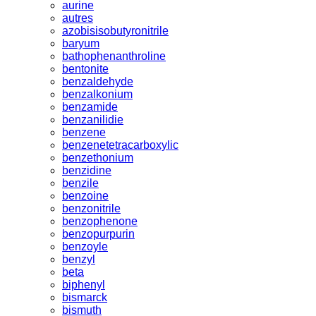
aurine
autres
azobisisobutyronitrile
baryum
bathophenanthroline
bentonite
benzaldehyde
benzalkonium
benzamide
benzanilidie
benzene
benzenetetracarboxylic
benzethonium
benzidine
benzile
benzoine
benzonitrile
benzophenone
benzopurpurin
benzoyle
benzyl
beta
biphenyl
bismarck
bismuth