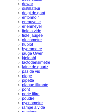
dewar
distillateur
doigt de gant
entonnoir
eprouvette
erlenmeyer
fiole a vide
fiole jaugee
glucometre
hublot
hydrometre
jauge Owen
kjeldahl
lactodensimetre
laine de quartz
pas de vis
piege
pipette
plaque filtrante
pont
porte filtre
poudre
pycnometre
rampe a vide
reacteur