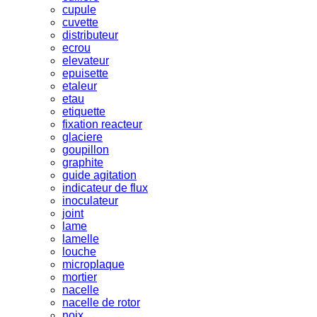
cupule
cuvette
distributeur
ecrou
elevateur
epuisette
etaleur
etau
etiquette
fixation reacteur
glaciere
goupillon
graphite
guide agitation
indicateur de flux
inoculateur
joint
lame
lamelle
louche
microplaque
mortier
nacelle
nacelle de rotor
noix