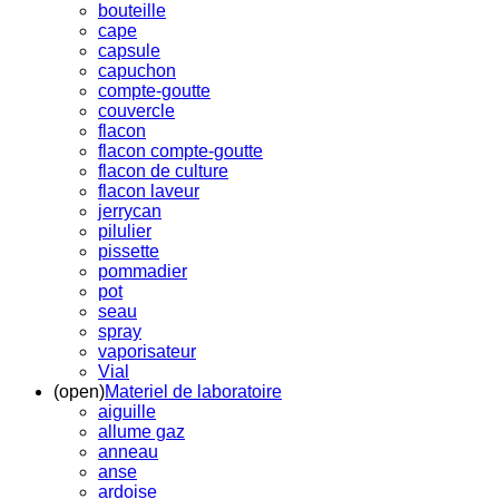
bouteille
cape
capsule
capuchon
compte-goutte
couvercle
flacon
flacon compte-goutte
flacon de culture
flacon laveur
jerrycan
pilulier
pissette
pommadier
pot
seau
spray
vaporisateur
Vial
(open)
Materiel de laboratoire
aiguille
allume gaz
anneau
anse
ardoise