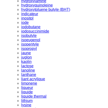
hydroxylamine
hydroxyquinoleine
hydroxytoluene butyle (BHT)
indicateur
inositol
iode
iodobutane
iodosuccinimide
isobutyle
isoeugenol
isopentyle
isopropyl
jaune
juglon
kaolin
lactose
lanoline
lanthane
liant acrylique
limonene
liqueur
liquide
liquide thermal
lithium
lysine