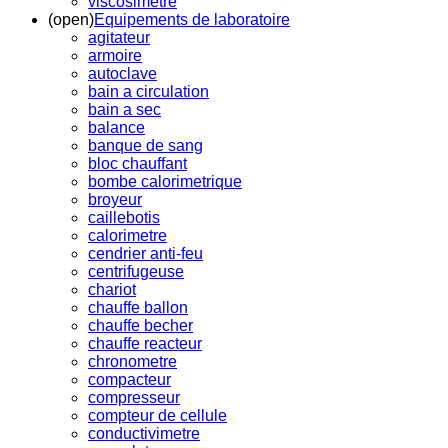
viscosimetre
(open)
Equipements de laboratoire
agitateur
armoire
autoclave
bain a circulation
bain a sec
balance
banque de sang
bloc chauffant
bombe calorimetrique
broyeur
caillebotis
calorimetre
cendrier anti-feu
centrifugeuse
chariot
chauffe ballon
chauffe becher
chauffe reacteur
chronometre
compacteur
compresseur
compteur de cellule
conductivimetre