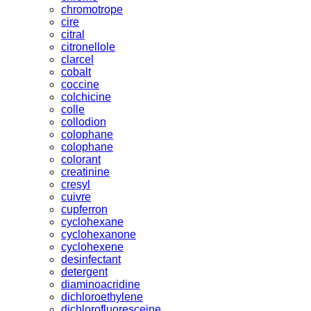
chromotrope
cire
citral
citronellole
clarcel
cobalt
coccine
colchicine
colle
collodion
colophane
colophane
colorant
creatinine
cresyl
cuivre
cupferron
cyclohexane
cyclohexanone
cyclohexene
desinfectant
detergent
diaminoacridine
dichloroethylene
dichlorofluoresceine