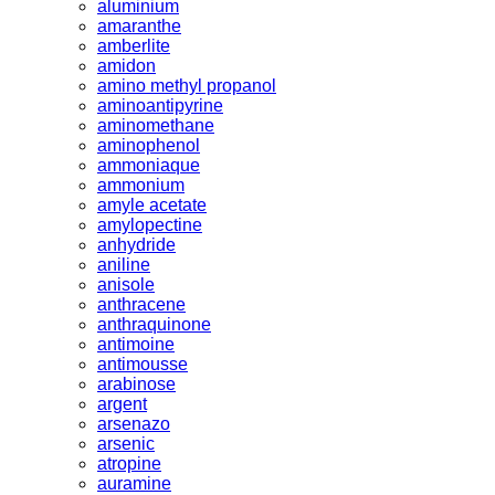
aluminium
amaranthe
amberlite
amidon
amino methyl propanol
aminoantipyrine
aminomethane
aminophenol
ammoniaque
ammonium
amyle acetate
amylopectine
anhydride
aniline
anisole
anthracene
anthraquinone
antimoine
antimousse
arabinose
argent
arsenazo
arsenic
atropine
auramine