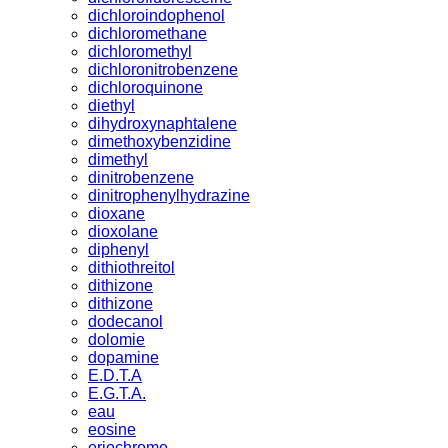
dichloroindophenol
dichloromethane
dichloromethyl
dichloronitrobenzene
dichloroquinone
diethyl
dihydroxynaphtalene
dimethoxybenzidine
dimethyl
dinitrobenzene
dinitrophenylhydrazine
dioxane
dioxolane
diphenyl
dithiothreitol
dithizone
dithizone
dodecanol
dolomie
dopamine
E.D.T.A
E.G.T.A.
eau
eosine
eriochrome