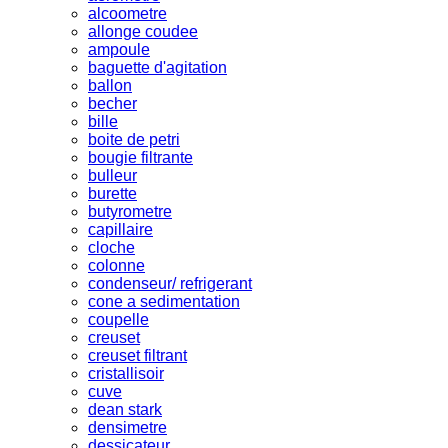
alcoometre
allonge coudee
ampoule
baguette d'agitation
ballon
becher
bille
boite de petri
bougie filtrante
bulleur
burette
butyrometre
capillaire
cloche
colonne
condenseur/ refrigerant
cone a sedimentation
coupelle
creuset
creuset filtrant
cristallisoir
cuve
dean stark
densimetre
dessicateur