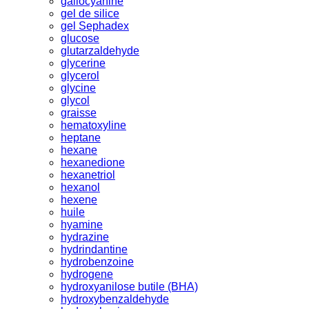
gallocyanine
gel de silice
gel Sephadex
glucose
glutarzaldehyde
glycerine
glycerol
glycine
glycol
graisse
hematoxyline
heptane
hexane
hexanedione
hexanetriol
hexanol
hexene
huile
hyamine
hydrazine
hydrindantine
hydrobenzoine
hydrogene
hydroxyanilose butile (BHA)
hydroxybenzaldehyde