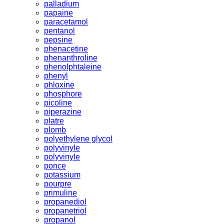
palladium
papaine
paracetamol
pentanol
pepsine
phenacetine
phenanthroline
phenolphtaleine
phenyl
phloxine
phosphore
picoline
piperazine
platre
plomb
polyethylene glycol
polyvinyle
polyvinyle
ponce
potassium
pourpre
primuline
propanediol
propanetriol
propanol