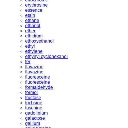
erythrosine
essence
etain
ethane
ethanol
ether
ethidium
ethoxyethanol
ethyl
ethylene
ethynyl cyclohexanol
fer
flavazine
flavazine
fluoresceine
fluoresceine
formaldehyde
formol
fructose
fuchsine
fuschine
gadolinium
galactose
gallium