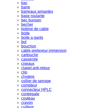
bac
barre
barreaux aimantes
base roulante
bec bunsen
becher
bobine de cable
boite
boite a gants
bol
bouchon
cable preleveur immersion
cartouche
casserole
ciseaux
clapet anti-retour
clip
clystere
collier de serrage
compteur
connecteur HPLC
contrepale
couteau
crayon
cuillere