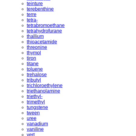
teinture
terebenthine
terre
tetra-
tetrabromoethane
tetrahydrofurane
thallium
thioacetamide
threonine
thymol
tiron
titane
toluene
trehalose
tributyl
trichloroethylene
triethanolamine
triethyl-
trimethyl
tungstene
tween
uree
vanadium
vaniline
vert