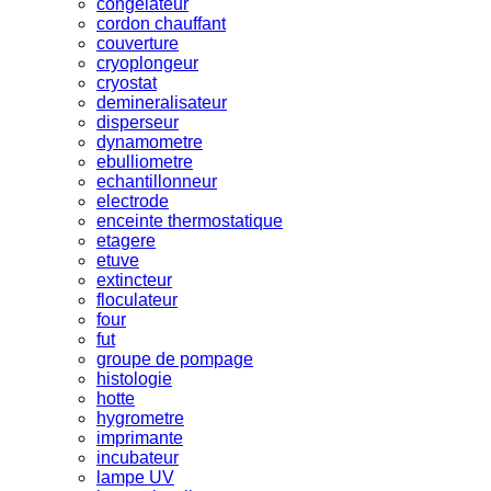
congelateur
cordon chauffant
couverture
cryoplongeur
cryostat
demineralisateur
disperseur
dynamometre
ebulliometre
echantillonneur
electrode
enceinte thermostatique
etagere
etuve
extincteur
floculateur
four
fut
groupe de pompage
histologie
hotte
hygrometre
imprimante
incubateur
lampe UV