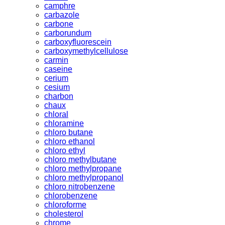
camphre
carbazole
carbone
carborundum
carboxyfluorescein
carboxymethylcellulose
carmin
caseine
cerium
cesium
charbon
chaux
chloral
chloramine
chloro butane
chloro ethanol
chloro ethyl
chloro methylbutane
chloro methylpropane
chloro methylpropanol
chloro nitrobenzene
chlorobenzene
chloroforme
cholesterol
chrome