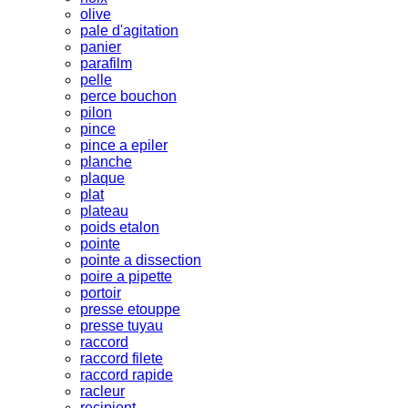
olive
pale d'agitation
panier
parafilm
pelle
perce bouchon
pilon
pince
pince a epiler
planche
plaque
plat
plateau
poids etalon
pointe
pointe a dissection
poire a pipette
portoir
presse etouppe
presse tuyau
raccord
raccord filete
raccord rapide
racleur
recipient