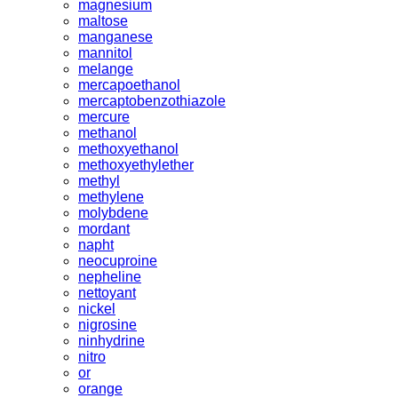
magnesium
maltose
manganese
mannitol
melange
mercapoethanol
mercaptobenzothiazole
mercure
methanol
methoxyethanol
methoxyethylether
methyl
methylene
molybdene
mordant
napht
neocuproine
nepheline
nettoyant
nickel
nigrosine
ninhydrine
nitro
or
orange