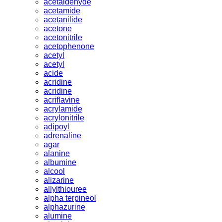
acetaldehyde
acetamide
acetanilide
acetone
acetonitrile
acetophenone
acetyl
acetyl
acide
acridine
acridine
acriflavine
acrylamide
acrylonitrile
adipoyl
adrenaline
agar
alanine
albumine
alcool
alizarine
allylthiouree
alpha terpineol
alphazurine
alumine