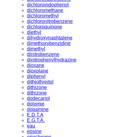
dichloroindophenol
dichloromethane
dichloromethyl
dichloronitrobenzene
dichloroquinone
diethyl
dihydroxynaphtalene
dimethoxybenzidine
dimethyl
dinitrobenzene
dinitrophenylhydrazine
dioxane
dioxolane
diphenyl
dithiothreitol
dithizone
dithizone
dodecanol
dolomie
dopamine
E.D.T.A
E.G.T.A.
eau
eosine
eriochrome