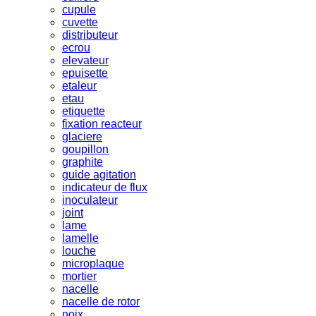
cupule
cuvette
distributeur
ecrou
elevateur
epuisette
etaleur
etau
etiquette
fixation reacteur
glaciere
goupillon
graphite
guide agitation
indicateur de flux
inoculateur
joint
lame
lamelle
louche
microplaque
mortier
nacelle
nacelle de rotor
noix