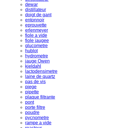
dewar
distillateur
doigt de gant
entonnoir
eprouvette
erlenmeyer
fiole a vide
fiole jaugee
glucometre
hublot
hydrometre
jauge Owen
kjeldahl
lactodensimetre
laine de quartz
pas de vis
piege
pipette
plaque filtrante
pont
porte filtre
poudre
pycnometre
rampe a vide
reacteur