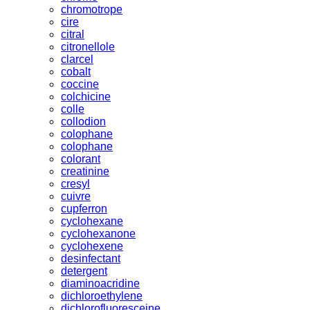
chromotrope
cire
citral
citronellole
clarcel
cobalt
coccine
colchicine
colle
collodion
colophane
colophane
colorant
creatinine
cresyl
cuivre
cupferron
cyclohexane
cyclohexanone
cyclohexene
desinfectant
detergent
diaminoacridine
dichloroethylene
dichlorofluoresceine