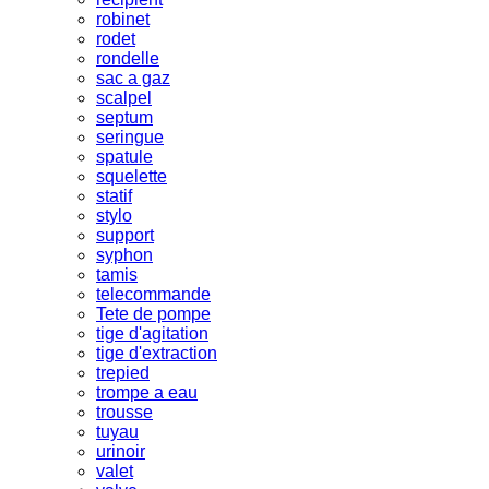
robinet
rodet
rondelle
sac a gaz
scalpel
septum
seringue
spatule
squelette
statif
stylo
support
syphon
tamis
telecommande
Tete de pompe
tige d'agitation
tige d'extraction
trepied
trompe a eau
trousse
tuyau
urinoir
valet