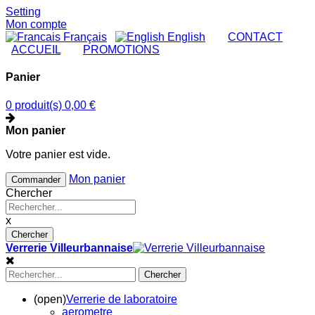
Setting
Mon compte
Français
English
|
CONTACT
|
ACCUEIL
|
PROMOTIONS
Panier
0 produit(s)
0,00 €
Mon panier
Votre panier est vide.
Mon panier
Commander
Chercher
x
Chercher
Verrerie Villeurbannaise
Chercher
(open)
Verrerie de laboratoire
aerometre