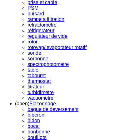
prise et cable
PSM
puisard
rampe a filtration
refractometre
refrigerateur
regulateur de vide
rotor
rotovap/ evaporateur rotatif
sonde
sorbonne
spectrophotometre
table
tabouret
thermostat
titrateur
turbidimetre
vacuometre
(open)
Flaconnage
bague de deversement
biberon
bidon
bocal
bonbonne
bouillote