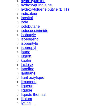
hydroxylamine
hydroxyquinoleine
hydroxytoluene butyle (BHT)
indicateur
inositol
iode
iodobutane
iodosuccinimide
isobutyle
isoeugenol
isopentyle
isopropyl
jaune
juglon
kaolin
lactose
lanoline
lanthane
liant acrylique
limonene
liqueur
liquide
liquide thermal
lithium
lysine