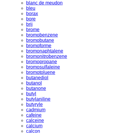
blanc de meudon
bleu
borax
bore
brij
brome
bromobenzene
bromobutane
bromoforme
bromonaphtalene
bromonitrobenzene
bromopropane
bromosulfaleine
bromotoluene
butanediol
butanol
butanone
butyl
butylaniline
butyryle
cadmium
cafeine
calceine
calcium
calcon