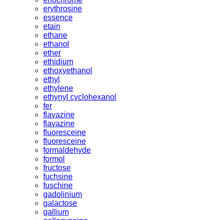
erythrosine
essence
etain
ethane
ethanol
ether
ethidium
ethoxyethanol
ethyl
ethylene
ethynyl cyclohexanol
fer
flavazine
flavazine
fluoresceine
fluoresceine
formaldehyde
formol
fructose
fuchsine
fuschine
gadolinium
galactose
gallium