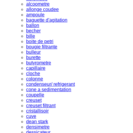
alcoometre
allonge coudee
ampoule
baguette d'agitation
ballon
becher
bille
boite de petri
bougie filtrante
bulleur
burette
butyrometre
capillaire
cloche
colonne
condenseur/ refrigerant
cone a sedimentation
coupelle
creuset
creuset filtrant
cristallisoir
cuve
dean stark
densimetre
dessicateur