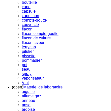
bouteille
cape
capsule
capuchon
compte-goutte
couvercle
flacon
flacon compte-goutte
flacon de culture
flacon laveur
jerrycan
pilulier
pissette
pommadier
pot
seau
spray
vaporisateur
Vial
(open)
Materiel de laboratoire
aiguille
allume gaz
anneau
anse
ardoise