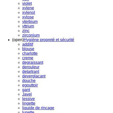
violet
xylene
xylenol
xylose
yterbium
yttrium
zinc
zirconium
(open)
Hygiène propreté et sécurité
additif
blouse
charlotte
creme
degraissant
derouleur
detartrant
deverglacant
douche
egouttoir
gant
Javel
lessive
lingette
liquide de rincage
lunette