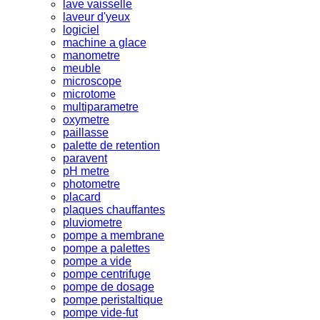
lave vaisselle
laveur d'yeux
logiciel
machine a glace
manometre
meuble
microscope
microtome
multiparametre
oxymetre
paillasse
palette de retention
paravent
pH metre
photometre
placard
plaques chauffantes
pluviometre
pompe a membrane
pompe a palettes
pompe a vide
pompe centrifuge
pompe de dosage
pompe peristaltique
pompe vide-fut