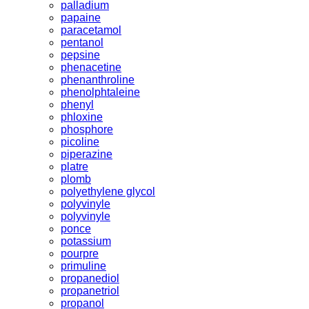
palladium
papaine
paracetamol
pentanol
pepsine
phenacetine
phenanthroline
phenolphtaleine
phenyl
phloxine
phosphore
picoline
piperazine
platre
plomb
polyethylene glycol
polyvinyle
polyvinyle
ponce
potassium
pourpre
primuline
propanediol
propanetriol
propanol