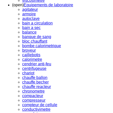
viscosimetre
(open)
Equipements de laboratoire
agitateur
armoire
autoclave
bain a circulation
bain a sec
balance
banque de sang
bloc chauffant
bombe calorimetrique
broyeur
caillebotis
calorimetre
cendrier anti-feu
centrifugeuse
chariot
chauffe ballon
chauffe becher
chauffe reacteur
chronometre
compacteur
compresseur
compteur de cellule
conductivimetre