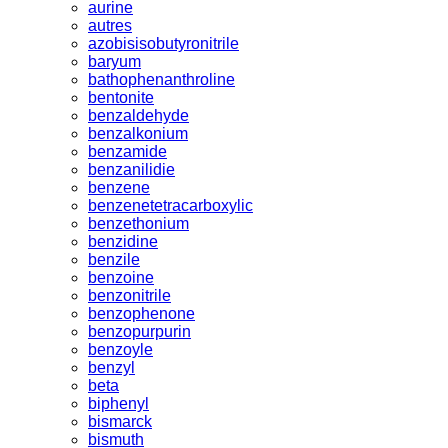
aurine
autres
azobisisobutyronitrile
baryum
bathophenanthroline
bentonite
benzaldehyde
benzalkonium
benzamide
benzanilidie
benzene
benzenetetracarboxylic
benzethonium
benzidine
benzile
benzoine
benzonitrile
benzophenone
benzopurpurin
benzoyle
benzyl
beta
biphenyl
bismarck
bismuth