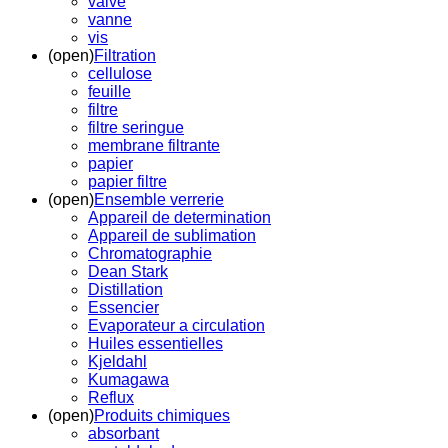
valve
vanne
vis
(open)
Filtration
cellulose
feuille
filtre
filtre seringue
membrane filtrante
papier
papier filtre
(open)
Ensemble verrerie
Appareil de determination
Appareil de sublimation
Chromatographie
Dean Stark
Distillation
Essencier
Evaporateur a circulation
Huiles essentielles
Kjeldahl
Kumagawa
Reflux
(open)
Produits chimiques
absorbant