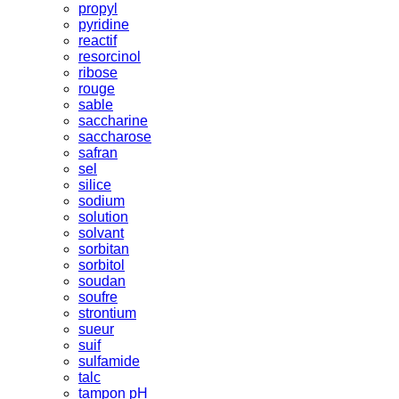
propyl
pyridine
reactif
resorcinol
ribose
rouge
sable
saccharine
saccharose
safran
sel
silice
sodium
solution
solvant
sorbitan
sorbitol
soudan
soufre
strontium
sueur
suif
sulfamide
talc
tampon pH