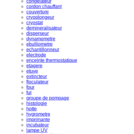
congelateur
cordon chauffant
couverture
cryoplongeur
cryostat
demineralisateur
disperseur
dynamometre
ebulliometre
echantillonneur
electrode
enceinte thermostatique
etagere
etuve
extincteur
floculateur
four
fut
groupe de pompage
histologie
hotte
hygrometre
imprimante
incubateur
lampe UV