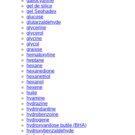
gallocyanine
gel de silice
gel Sephadex
glucose
glutarzaldehyde
glycerine
glycerol
glycine
glycol
graisse
hematoxyline
heptane
hexane
hexanedione
hexanetriol
hexanol
hexene
huile
hyamine
hydrazine
hydrindantine
hydrobenzoine
hydrogene
hydroxyanilose butile (BHA)
hydroxybenzaldehyde