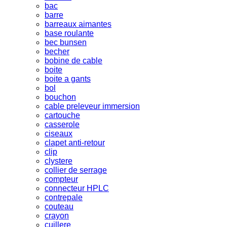
bac
barre
barreaux aimantes
base roulante
bec bunsen
becher
bobine de cable
boite
boite a gants
bol
bouchon
cable preleveur immersion
cartouche
casserole
ciseaux
clapet anti-retour
clip
clystere
collier de serrage
compteur
connecteur HPLC
contrepale
couteau
crayon
cuillere