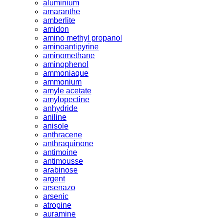
aluminium
amaranthe
amberlite
amidon
amino methyl propanol
aminoantipyrine
aminomethane
aminophenol
ammoniaque
ammonium
amyle acetate
amylopectine
anhydride
aniline
anisole
anthracene
anthraquinone
antimoine
antimousse
arabinose
argent
arsenazo
arsenic
atropine
auramine