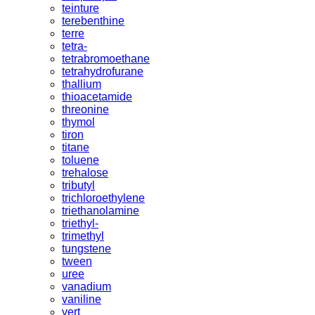
teinture
terebenthine
terre
tetra-
tetrabromoethane
tetrahydrofurane
thallium
thioacetamide
threonine
thymol
tiron
titane
toluene
trehalose
tributyl
trichloroethylene
triethanolamine
triethyl-
trimethyl
tungstene
tween
uree
vanadium
vaniline
vert