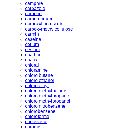
camphre
carbazole
carbone
carborundum
carboxyfluorescein
carboxymethylcellulose
carmin
caseine
cerium
cesium
charbon
chaux
chloral
chloramine
chloro butane
chloro ethanol
chloro ethyl
chloro methylbutane
chloro methylpropane
chloro methylpropanol
chloro nitrobenzene
chlorobenzene
chloroforme
cholesterol
chrome