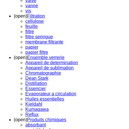
valve
vanne
vis
(open)
Filtration
cellulose
feuille
filtre
filtre seringue
membrane filtrante
papier
papier filtre
(open)
Ensemble verrerie
Appareil de determination
Appareil de sublimation
Chromatographie
Dean Stark
Distillation
Essencier
Evaporateur a circulation
Huiles essentielles
Kjeldahl
Kumagawa
Reflux
(open)
Produits chimiques
absorbant