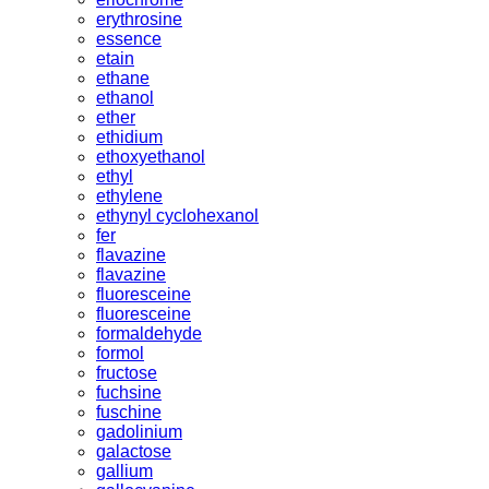
erythrosine
essence
etain
ethane
ethanol
ether
ethidium
ethoxyethanol
ethyl
ethylene
ethynyl cyclohexanol
fer
flavazine
flavazine
fluoresceine
fluoresceine
formaldehyde
formol
fructose
fuchsine
fuschine
gadolinium
galactose
gallium