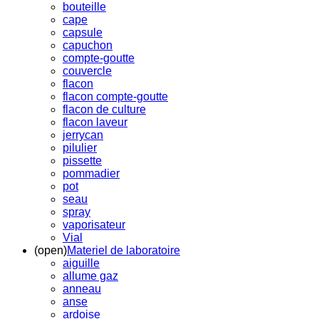
bouteille
cape
capsule
capuchon
compte-goutte
couvercle
flacon
flacon compte-goutte
flacon de culture
flacon laveur
jerrycan
pilulier
pissette
pommadier
pot
seau
spray
vaporisateur
Vial
(open)
Materiel de laboratoire
aiguille
allume gaz
anneau
anse
ardoise