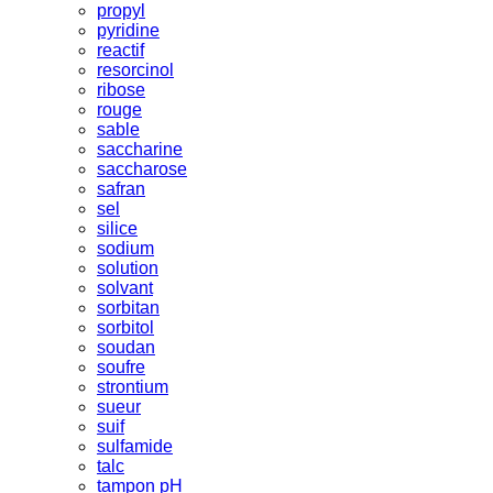
propyl
pyridine
reactif
resorcinol
ribose
rouge
sable
saccharine
saccharose
safran
sel
silice
sodium
solution
solvant
sorbitan
sorbitol
soudan
soufre
strontium
sueur
suif
sulfamide
talc
tampon pH