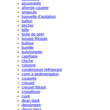
alcoometre
allonge coudee
ampoule
baguette d'agitation
ballon
becher
bille
boite de petri
bougie filtrante
bulleur
burette
butyrometre
capillaire
cloche
colonne
condenseur/ refrigerant
cone a sedimentation
coupelle
creuset
creuset filtrant
cristallisoir
cuve
dean stark
densimetre
dessicateur