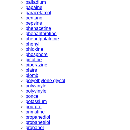
palladium
papaine
paracetamol
pentanol
pepsine
phenacetine
phenanthroline
phenolphtaleine
phenyl
phloxine
phosphore
picoline
piperazine
platre
plomb
polyethylene glycol
polyvinyle
polyvinyle
ponce
potassium
pourpre
primuline
propanediol
propanetriol
propanol