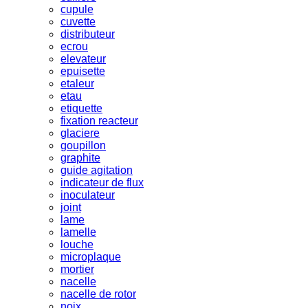
cupule
cuvette
distributeur
ecrou
elevateur
epuisette
etaleur
etau
etiquette
fixation reacteur
glaciere
goupillon
graphite
guide agitation
indicateur de flux
inoculateur
joint
lame
lamelle
louche
microplaque
mortier
nacelle
nacelle de rotor
noix