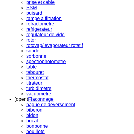
prise et cable
PSM
puisard
rampe a filtration
refractometre
refrigerateur
regulateur de vide
rotor
rotovap/ evaporateur rotatif
sonde
sorbonne
spectrophotometre
table
tabouret
thermostat
titrateur
turbidimetre
vacuometre
(open)
Flaconnage
bague de deversement
biberon
bidon
bocal
bonbonne
bouillote