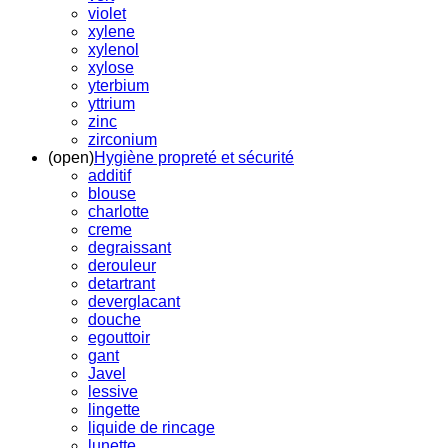
violet
xylene
xylenol
xylose
yterbium
yttrium
zinc
zirconium
(open)
Hygiène propreté et sécurité
additif
blouse
charlotte
creme
degraissant
derouleur
detartrant
deverglacant
douche
egouttoir
gant
Javel
lessive
lingette
liquide de rincage
lunette