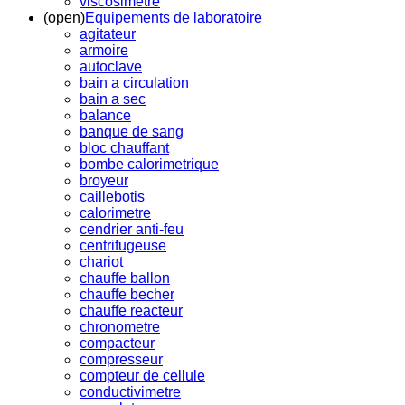
viscosimetre
(open)
Equipements de laboratoire
agitateur
armoire
autoclave
bain a circulation
bain a sec
balance
banque de sang
bloc chauffant
bombe calorimetrique
broyeur
caillebotis
calorimetre
cendrier anti-feu
centrifugeuse
chariot
chauffe ballon
chauffe becher
chauffe reacteur
chronometre
compacteur
compresseur
compteur de cellule
conductivimetre