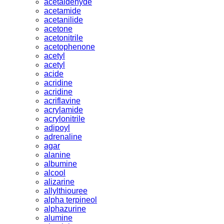
acetaldehyde
acetamide
acetanilide
acetone
acetonitrile
acetophenone
acetyl
acetyl
acide
acridine
acridine
acriflavine
acrylamide
acrylonitrile
adipoyl
adrenaline
agar
alanine
albumine
alcool
alizarine
allylthiouree
alpha terpineol
alphazurine
alumine