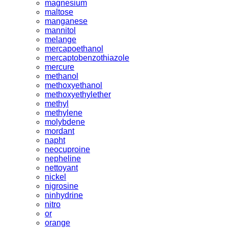
magnesium
maltose
manganese
mannitol
melange
mercapoethanol
mercaptobenzothiazole
mercure
methanol
methoxyethanol
methoxyethylether
methyl
methylene
molybdene
mordant
napht
neocuproine
nepheline
nettoyant
nickel
nigrosine
ninhydrine
nitro
or
orange