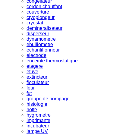
congelateur
cordon chauffant
couverture
cryoplongeur
cryostat
demineralisateur
disperseur
dynamometre
ebulliometre
echantillonneur
electrode
enceinte thermostatique
etagere
etuve
extincteur
floculateur
four
fut
groupe de pompage
histologie
hotte
hygrometre
imprimante
incubateur
lampe UV