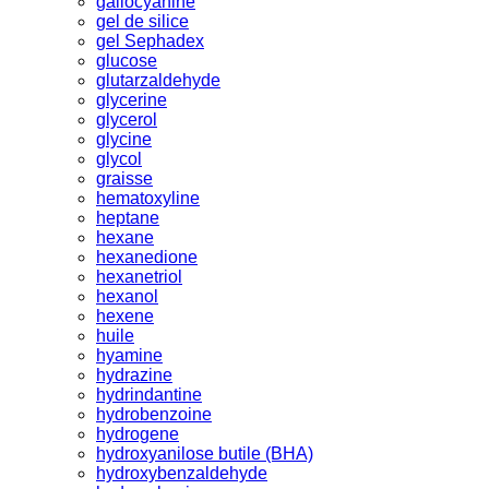
gallocyanine
gel de silice
gel Sephadex
glucose
glutarzaldehyde
glycerine
glycerol
glycine
glycol
graisse
hematoxyline
heptane
hexane
hexanedione
hexanetriol
hexanol
hexene
huile
hyamine
hydrazine
hydrindantine
hydrobenzoine
hydrogene
hydroxyanilose butile (BHA)
hydroxybenzaldehyde