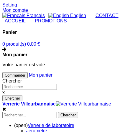
Setting
Mon compte
Français
English
|
CONTACT
|
ACCUEIL
|
PROMOTIONS
Panier
0 produit(s)
0,00 €
Mon panier
Votre panier est vide.
Mon panier
Commander
Chercher
x
Chercher
Verrerie Villeurbannaise
Chercher
(open)
Verrerie de laboratoire
aerometre