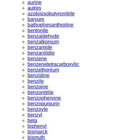
aurine
autres
azobisisobutyronitrile
baryum
bathophenanthroline
bentonite
benzaldehyde
benzalkonium
benzamide
benzanilidie
benzene
benzenetetracarboxylic
benzethonium
benzidine
benzile
benzoine
benzonitrile
benzophenone
benzopurpurin
benzoyle
benzyl
beta
biphenyl
bismarck
bismuth