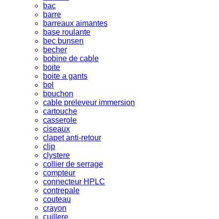
bac
barre
barreaux aimantes
base roulante
bec bunsen
becher
bobine de cable
boite
boite a gants
bol
bouchon
cable preleveur immersion
cartouche
casserole
ciseaux
clapet anti-retour
clip
clystere
collier de serrage
compteur
connecteur HPLC
contrepale
couteau
crayon
cuillere