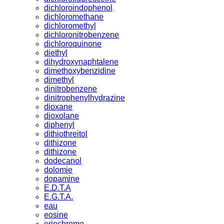
dichloroindophenol
dichloromethane
dichloromethyl
dichloronitrobenzene
dichloroquinone
diethyl
dihydroxynaphtalene
dimethoxybenzidine
dimethyl
dinitrobenzene
dinitrophenylhydrazine
dioxane
dioxolane
diphenyl
dithiothreitol
dithizone
dithizone
dodecanol
dolomie
dopamine
E.D.T.A
E.G.T.A.
eau
eosine
eriochrome