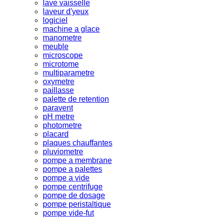
lave vaisselle
laveur d'yeux
logiciel
machine a glace
manometre
meuble
microscope
microtome
multiparametre
oxymetre
paillasse
palette de retention
paravent
pH metre
photometre
placard
plaques chauffantes
pluviometre
pompe a membrane
pompe a palettes
pompe a vide
pompe centrifuge
pompe de dosage
pompe peristaltique
pompe vide-fut