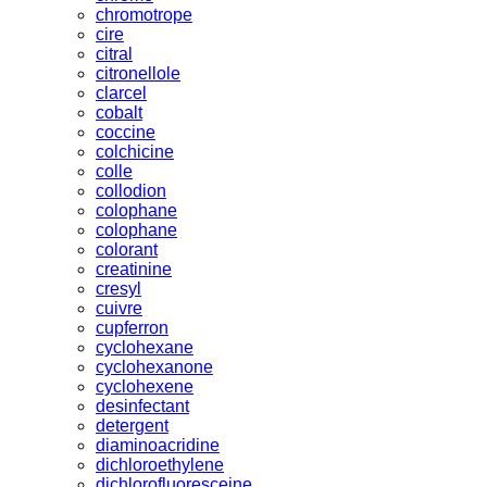
chromotrope
cire
citral
citronellole
clarcel
cobalt
coccine
colchicine
colle
collodion
colophane
colophane
colorant
creatinine
cresyl
cuivre
cupferron
cyclohexane
cyclohexanone
cyclohexene
desinfectant
detergent
diaminoacridine
dichloroethylene
dichlorofluoresceine