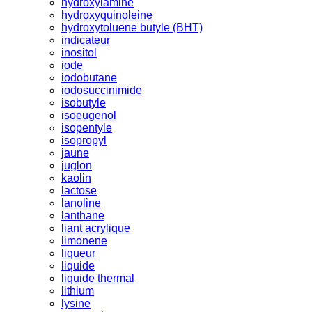
hydroxylamine
hydroxyquinoleine
hydroxytoluene butyle (BHT)
indicateur
inositol
iode
iodobutane
iodosuccinimide
isobutyle
isoeugenol
isopentyle
isopropyl
jaune
juglon
kaolin
lactose
lanoline
lanthane
liant acrylique
limonene
liqueur
liquide
liquide thermal
lithium
lysine