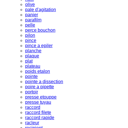
olive
pale d'agitation
panier
parafilm
pelle
perce bouchon
pilon
pince
pince a epiler
planche
plaque
plat
plateau
poids etalon
pointe
pointe a dissection
poire a pipette
portoir
presse etouppe
presse tuyau
raccord
raccord filete
raccord rapide
racleur
recipient