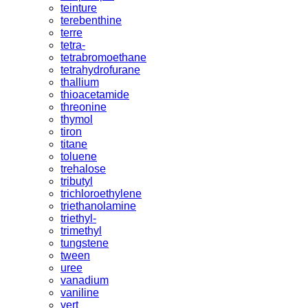
teinture
terebenthine
terre
tetra-
tetrabromoethane
tetrahydrofurane
thallium
thioacetamide
threonine
thymol
tiron
titane
toluene
trehalose
tributyl
trichloroethylene
triethanolamine
triethyl-
trimethyl
tungstene
tween
uree
vanadium
vaniline
vert