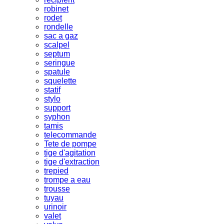
robinet
rodet
rondelle
sac a gaz
scalpel
septum
seringue
spatule
squelette
statif
stylo
support
syphon
tamis
telecommande
Tete de pompe
tige d'agitation
tige d'extraction
trepied
trompe a eau
trousse
tuyau
urinoir
valet