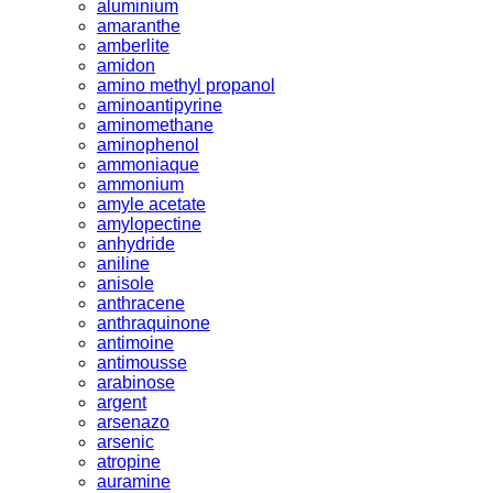
aluminium
amaranthe
amberlite
amidon
amino methyl propanol
aminoantipyrine
aminomethane
aminophenol
ammoniaque
ammonium
amyle acetate
amylopectine
anhydride
aniline
anisole
anthracene
anthraquinone
antimoine
antimousse
arabinose
argent
arsenazo
arsenic
atropine
auramine