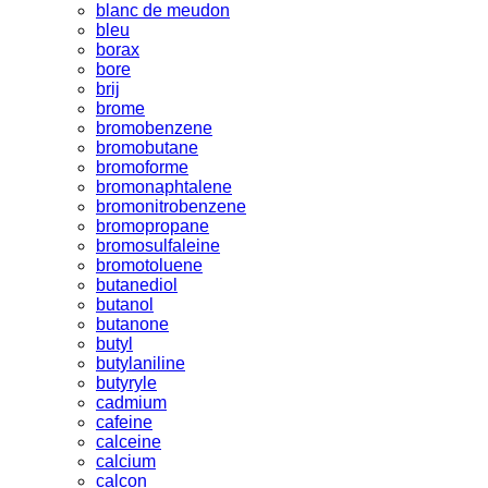
blanc de meudon
bleu
borax
bore
brij
brome
bromobenzene
bromobutane
bromoforme
bromonaphtalene
bromonitrobenzene
bromopropane
bromosulfaleine
bromotoluene
butanediol
butanol
butanone
butyl
butylaniline
butyryle
cadmium
cafeine
calceine
calcium
calcon