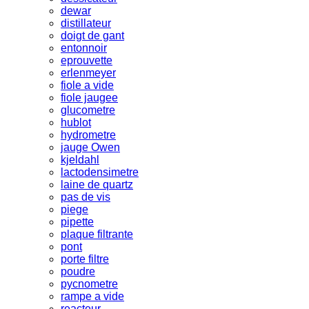
dewar
distillateur
doigt de gant
entonnoir
eprouvette
erlenmeyer
fiole a vide
fiole jaugee
glucometre
hublot
hydrometre
jauge Owen
kjeldahl
lactodensimetre
laine de quartz
pas de vis
piege
pipette
plaque filtrante
pont
porte filtre
poudre
pycnometre
rampe a vide
reacteur