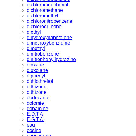
dichloroindophenol
dichloromethane
dichloromethyl
dichloronitrobenzene
dichloroquinone
diethyl
dihydroxynaphtalene
dimethoxybenzidine
dimethyl
dinitrobenzene
dinitrophenylhydrazine
dioxane
dioxolane
diphenyl
dithiothreitol
dithizone
dithizone
dodecanol
dolomie
dopamine
E.D.T.A
E.G.T.A.
eau
eosine
eriochrome