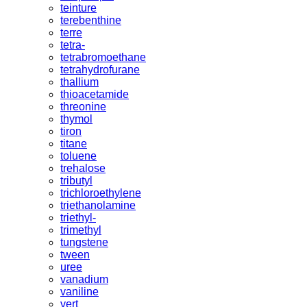
teinture
terebenthine
terre
tetra-
tetrabromoethane
tetrahydrofurane
thallium
thioacetamide
threonine
thymol
tiron
titane
toluene
trehalose
tributyl
trichloroethylene
triethanolamine
triethyl-
trimethyl
tungstene
tween
uree
vanadium
vaniline
vert