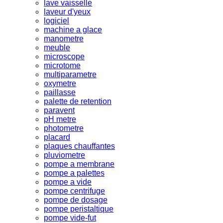
lave vaisselle
laveur d'yeux
logiciel
machine a glace
manometre
meuble
microscope
microtome
multiparametre
oxymetre
paillasse
palette de retention
paravent
pH metre
photometre
placard
plaques chauffantes
pluviometre
pompe a membrane
pompe a palettes
pompe a vide
pompe centrifuge
pompe de dosage
pompe peristaltique
pompe vide-fut