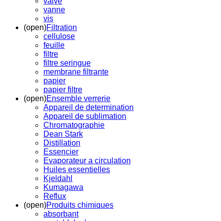
valve
vanne
vis
(open)
Filtration
cellulose
feuille
filtre
filtre seringue
membrane filtrante
papier
papier filtre
(open)
Ensemble verrerie
Appareil de determination
Appareil de sublimation
Chromatographie
Dean Stark
Distillation
Essencier
Evaporateur a circulation
Huiles essentielles
Kjeldahl
Kumagawa
Reflux
(open)
Produits chimiques
absorbant