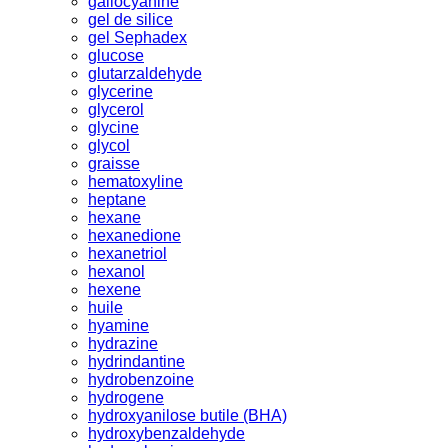
gallocyanine
gel de silice
gel Sephadex
glucose
glutarzaldehyde
glycerine
glycerol
glycine
glycol
graisse
hematoxyline
heptane
hexane
hexanedione
hexanetriol
hexanol
hexene
huile
hyamine
hydrazine
hydrindantine
hydrobenzoine
hydrogene
hydroxyanilose butile (BHA)
hydroxybenzaldehyde