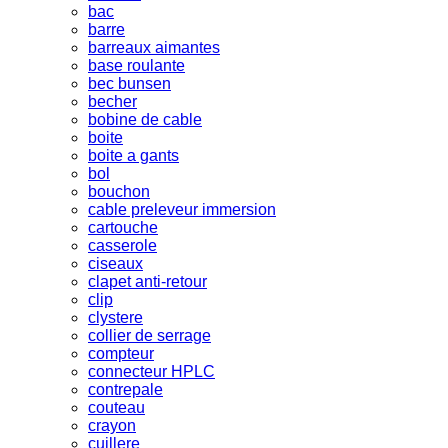
bac
barre
barreaux aimantes
base roulante
bec bunsen
becher
bobine de cable
boite
boite a gants
bol
bouchon
cable preleveur immersion
cartouche
casserole
ciseaux
clapet anti-retour
clip
clystere
collier de serrage
compteur
connecteur HPLC
contrepale
couteau
crayon
cuillere