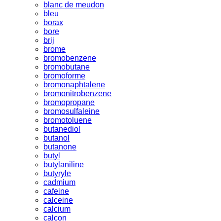
blanc de meudon
bleu
borax
bore
brij
brome
bromobenzene
bromobutane
bromoforme
bromonaphtalene
bromonitrobenzene
bromopropane
bromosulfaleine
bromotoluene
butanediol
butanol
butanone
butyl
butylaniline
butyryle
cadmium
cafeine
calceine
calcium
calcon