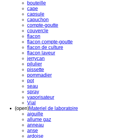
bouteille
cape
capsule
capuchon
compte-goutte
couvercle
flacon
flacon compte-goutte
flacon de culture
flacon laveur
jerrycan
pilulier
pissette
pommadier
pot
seau
spray
vaporisateur
Vial
(open)
Materiel de laboratoire
aiguille
allume gaz
anneau
anse
ardoise