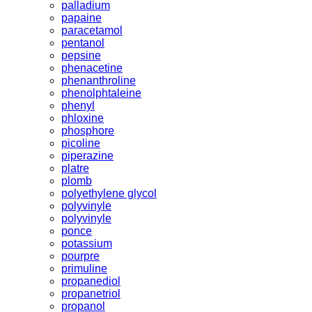
palladium
papaine
paracetamol
pentanol
pepsine
phenacetine
phenanthroline
phenolphtaleine
phenyl
phloxine
phosphore
picoline
piperazine
platre
plomb
polyethylene glycol
polyvinyle
polyvinyle
ponce
potassium
pourpre
primuline
propanediol
propanetriol
propanol