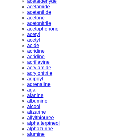
acetaldehyde
acetamide
acetanilide
acetone
acetonitrile
acetophenone
acetyl
acetyl
acide
acridine
acridine
acriflavine
acrylamide
acrylonitrile
adipoyl
adrenaline
agar
alanine
albumine
alcool
alizarine
allylthiouree
alpha terpineol
alphazurine
alumine