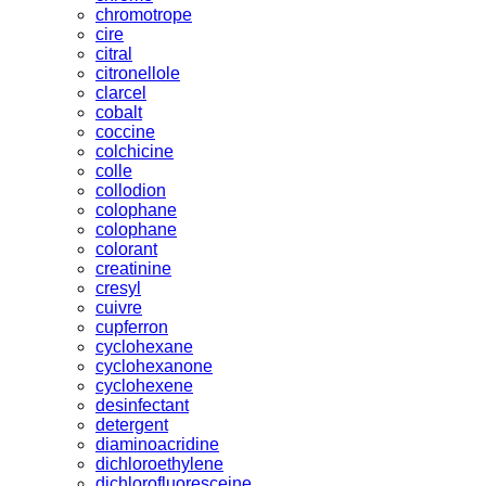
chromotrope
cire
citral
citronellole
clarcel
cobalt
coccine
colchicine
colle
collodion
colophane
colophane
colorant
creatinine
cresyl
cuivre
cupferron
cyclohexane
cyclohexanone
cyclohexene
desinfectant
detergent
diaminoacridine
dichloroethylene
dichlorofluoresceine