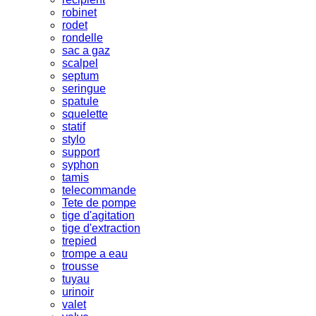
robinet
rodet
rondelle
sac a gaz
scalpel
septum
seringue
spatule
squelette
statif
stylo
support
syphon
tamis
telecommande
Tete de pompe
tige d'agitation
tige d'extraction
trepied
trompe a eau
trousse
tuyau
urinoir
valet