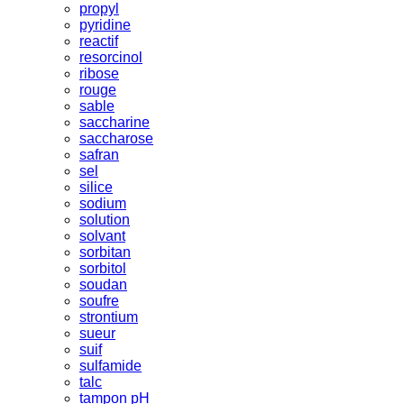
propyl
pyridine
reactif
resorcinol
ribose
rouge
sable
saccharine
saccharose
safran
sel
silice
sodium
solution
solvant
sorbitan
sorbitol
soudan
soufre
strontium
sueur
suif
sulfamide
talc
tampon pH