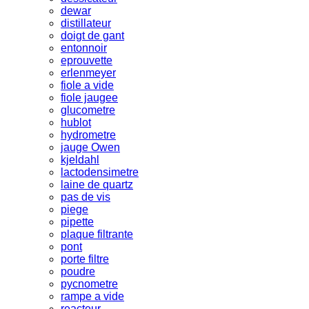
dewar
distillateur
doigt de gant
entonnoir
eprouvette
erlenmeyer
fiole a vide
fiole jaugee
glucometre
hublot
hydrometre
jauge Owen
kjeldahl
lactodensimetre
laine de quartz
pas de vis
piege
pipette
plaque filtrante
pont
porte filtre
poudre
pycnometre
rampe a vide
reacteur