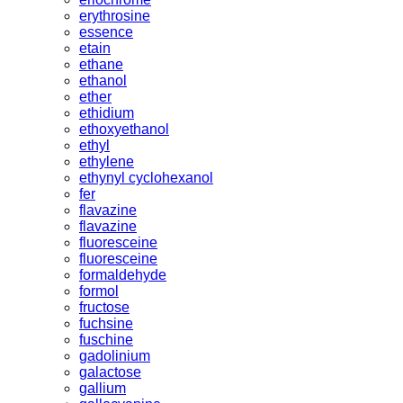
erythrosine
essence
etain
ethane
ethanol
ether
ethidium
ethoxyethanol
ethyl
ethylene
ethynyl cyclohexanol
fer
flavazine
flavazine
fluoresceine
fluoresceine
formaldehyde
formol
fructose
fuchsine
fuschine
gadolinium
galactose
gallium