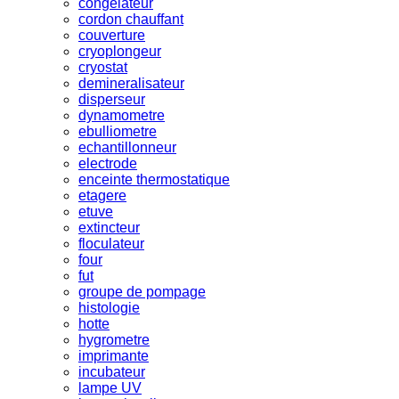
congelateur
cordon chauffant
couverture
cryoplongeur
cryostat
demineralisateur
disperseur
dynamometre
ebulliometre
echantillonneur
electrode
enceinte thermostatique
etagere
etuve
extincteur
floculateur
four
fut
groupe de pompage
histologie
hotte
hygrometre
imprimante
incubateur
lampe UV