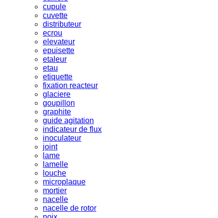
cupule
cuvette
distributeur
ecrou
elevateur
epuisette
etaleur
etau
etiquette
fixation reacteur
glaciere
goupillon
graphite
guide agitation
indicateur de flux
inoculateur
joint
lame
lamelle
louche
microplaque
mortier
nacelle
nacelle de rotor
noix