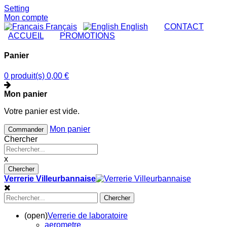
Setting
Mon compte
Français
English
|
CONTACT
|
ACCUEIL
|
PROMOTIONS
Panier
0 produit(s)
0,00 €
Mon panier
Votre panier est vide.
Mon panier
Commander
Chercher
x
Chercher
Verrerie Villeurbannaise
Chercher
(open)
Verrerie de laboratoire
aerometre