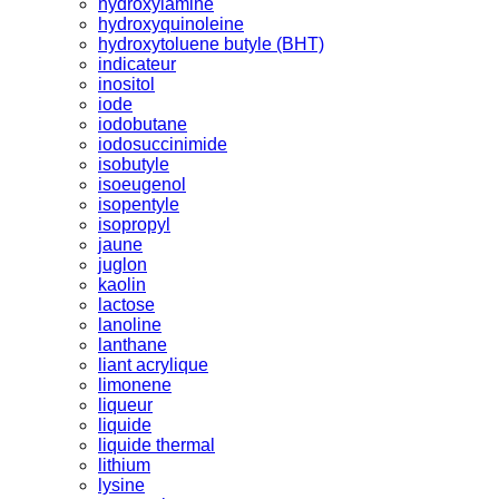
hydroxylamine
hydroxyquinoleine
hydroxytoluene butyle (BHT)
indicateur
inositol
iode
iodobutane
iodosuccinimide
isobutyle
isoeugenol
isopentyle
isopropyl
jaune
juglon
kaolin
lactose
lanoline
lanthane
liant acrylique
limonene
liqueur
liquide
liquide thermal
lithium
lysine