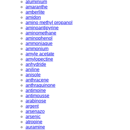
aluminium
amaranthe
amberlite
amidon
amino methyl propanol
aminoantipyrine
aminomethane
aminophenol
ammoniaque
ammonium
amyle acetate
amylopectine
anhydride
aniline
anisole
anthracene
anthraquinone
antimoine
antimousse
arabinose
argent
arsenazo
arsenic
atropine
auramine