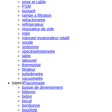
prise et cable
PSM
puisard
rampe a filtration
refractometre
refrigerateur
regulateur de vide
rotor
rotovap/ evaporateur rotatif
sonde
sorbonne
spectrophotometre
table
tabouret
thermostat
titrateur
turbidimetre
vacuometre
(open)
Flaconnage
bague de deversement
biberon
bidon
bocal
bonbonne
bouillote