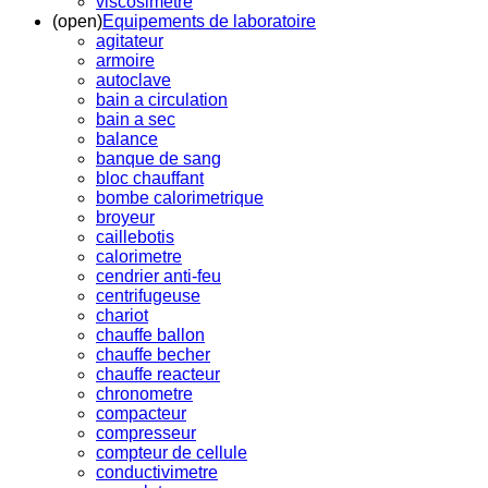
viscosimetre
(open)
Equipements de laboratoire
agitateur
armoire
autoclave
bain a circulation
bain a sec
balance
banque de sang
bloc chauffant
bombe calorimetrique
broyeur
caillebotis
calorimetre
cendrier anti-feu
centrifugeuse
chariot
chauffe ballon
chauffe becher
chauffe reacteur
chronometre
compacteur
compresseur
compteur de cellule
conductivimetre