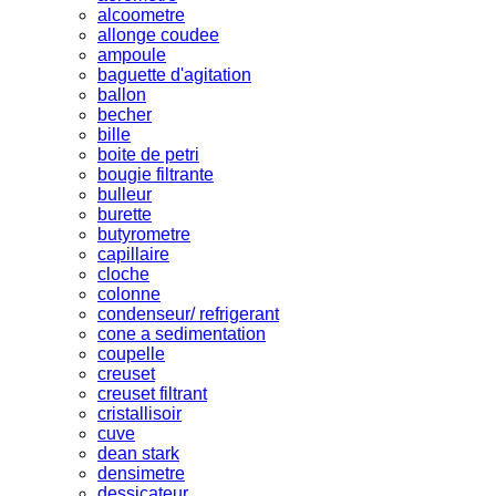
alcoometre
allonge coudee
ampoule
baguette d'agitation
ballon
becher
bille
boite de petri
bougie filtrante
bulleur
burette
butyrometre
capillaire
cloche
colonne
condenseur/ refrigerant
cone a sedimentation
coupelle
creuset
creuset filtrant
cristallisoir
cuve
dean stark
densimetre
dessicateur