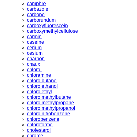
camphre
carbazole
carbone
carborundum
carboxyfluorescein
carboxymethylcellulose
carmin
caseine
cerium
cesium
charbon
chaux
chloral
chloramine
chloro butane
chloro ethanol
chloro ethyl
chloro methylbutane
chloro methylpropane
chloro methylpropanol
chloro nitrobenzene
chlorobenzene
chloroforme
cholesterol
chrome