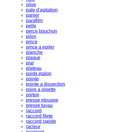
olive
pale d'agitation
panier
parafilm
pelle
perce bouchon
pilon
pince
pince a epiler
planche
plaque
plat
plateau
poids etalon
pointe
pointe a dissection
poire a pipette
portoir
presse etouppe
presse tuyau
raccord
raccord filete
raccord rapide
racleur
recipient