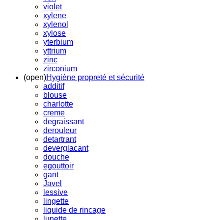
violet
xylene
xylenol
xylose
yterbium
yttrium
zinc
zirconium
(open)
Hygiène propreté et sécurité
additif
blouse
charlotte
creme
degraissant
derouleur
detartrant
deverglacant
douche
egouttoir
gant
Javel
lessive
lingette
liquide de rincage
lunette