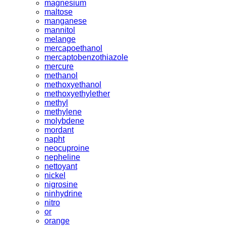
magnesium
maltose
manganese
mannitol
melange
mercapoethanol
mercaptobenzothiazole
mercure
methanol
methoxyethanol
methoxyethylether
methyl
methylene
molybdene
mordant
napht
neocuproine
nepheline
nettoyant
nickel
nigrosine
ninhydrine
nitro
or
orange