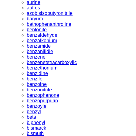
aurine
autres
azobisisobutyronitrile
baryum
bathophenanthroline
bentonite
benzaldehyde
benzalkonium
benzamide
benzanilidie
benzene
benzenetetracarboxylic
benzethonium
benzidine
benzile
benzoine
benzonitrile
benzophenone
benzopurpurin
benzoyle
benzyl
beta
biphenyl
bismarck
bismuth