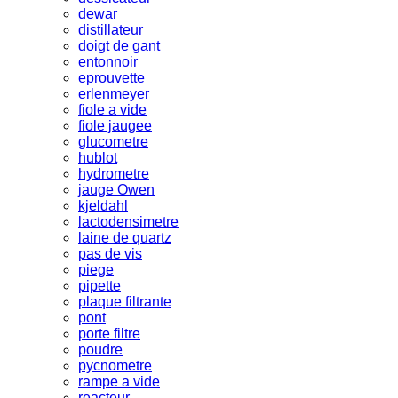
dewar
distillateur
doigt de gant
entonnoir
eprouvette
erlenmeyer
fiole a vide
fiole jaugee
glucometre
hublot
hydrometre
jauge Owen
kjeldahl
lactodensimetre
laine de quartz
pas de vis
piege
pipette
plaque filtrante
pont
porte filtre
poudre
pycnometre
rampe a vide
reacteur