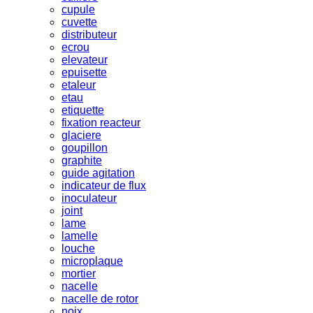
cupule
cuvette
distributeur
ecrou
elevateur
epuisette
etaleur
etau
etiquette
fixation reacteur
glaciere
goupillon
graphite
guide agitation
indicateur de flux
inoculateur
joint
lame
lamelle
louche
microplaque
mortier
nacelle
nacelle de rotor
noix