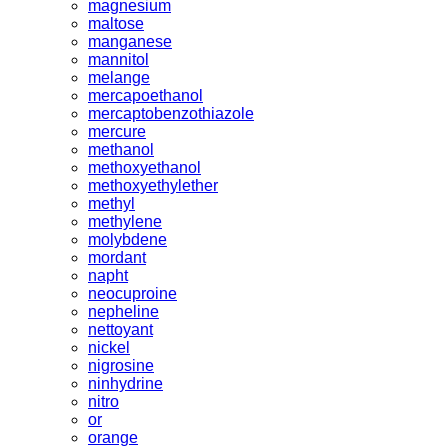
magnesium
maltose
manganese
mannitol
melange
mercapoethanol
mercaptobenzothiazole
mercure
methanol
methoxyethanol
methoxyethylether
methyl
methylene
molybdene
mordant
napht
neocuproine
nepheline
nettoyant
nickel
nigrosine
ninhydrine
nitro
or
orange