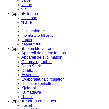
valve
vanne
vis
(open)
Filtration
cellulose
feuille
filtre
filtre seringue
membrane filtrante
papier
papier filtre
(open)
Ensemble verrerie
Appareil de determination
Appareil de sublimation
Chromatographie
Dean Stark
Distillation
Essencier
Evaporateur a circulation
Huiles essentielles
Kjeldahl
Kumagawa
Reflux
(open)
Produits chimiques
absorbant