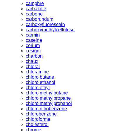
camphre
carbazole
carbone
carborundum
carboxyfluorescein
carboxymethylcellulose
carmin
caseine
cerium
cesium
charbon
chaux
chloral
chloramine
chloro butane
chloro ethanol
chloro ethyl
chloro methylbutane
chloro methylpropane
chloro methylpropanol
chloro nitrobenzene
chlorobenzene
chloroforme
cholesterol
chrome