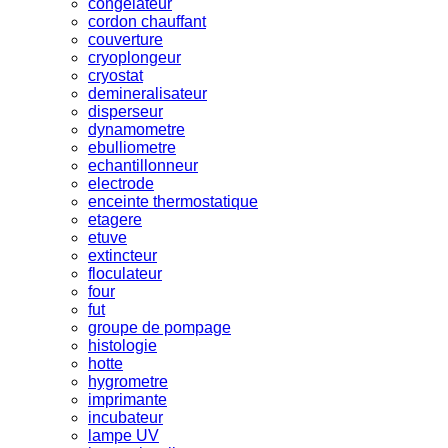
congelateur
cordon chauffant
couverture
cryoplongeur
cryostat
demineralisateur
disperseur
dynamometre
ebulliometre
echantillonneur
electrode
enceinte thermostatique
etagere
etuve
extincteur
floculateur
four
fut
groupe de pompage
histologie
hotte
hygrometre
imprimante
incubateur
lampe UV