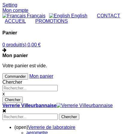
Setting
Mon compte
Français
English
|
CONTACT
|
ACCUEIL
|
PROMOTIONS
Panier
0 produit(s)
0,00 €
Mon panier
Votre panier est vide.
Mon panier
Commander
Chercher
x
Chercher
Verrerie Villeurbannaise
Chercher
(open)
Verrerie de laboratoire
aerometre