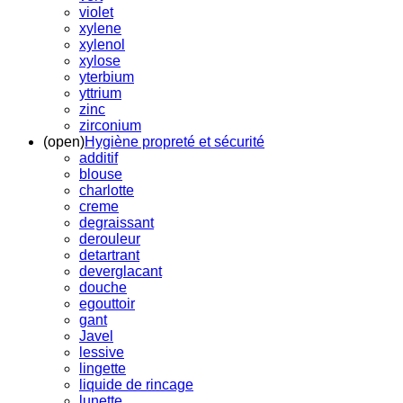
violet
xylene
xylenol
xylose
yterbium
yttrium
zinc
zirconium
(open)
Hygiène propreté et sécurité
additif
blouse
charlotte
creme
degraissant
derouleur
detartrant
deverglacant
douche
egouttoir
gant
Javel
lessive
lingette
liquide de rincage
lunette