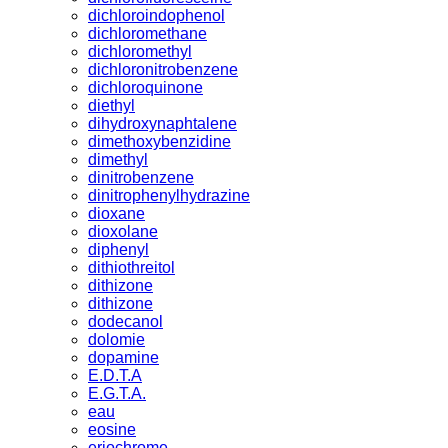
dichloroindophenol
dichloromethane
dichloromethyl
dichloronitrobenzene
dichloroquinone
diethyl
dihydroxynaphtalene
dimethoxybenzidine
dimethyl
dinitrobenzene
dinitrophenylhydrazine
dioxane
dioxolane
diphenyl
dithiothreitol
dithizone
dithizone
dodecanol
dolomie
dopamine
E.D.T.A
E.G.T.A.
eau
eosine
eriochrome