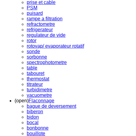
prise et cable
PSM
puisard
rampe a filtration
refractometre
refrigerateur
regulateur de vide
rotor
rotovap/ evaporateur rotatif
sonde
sorbonne
spectrophotometre
table
tabouret
thermostat
titrateur
turbidimetre
vacuometre
(open)
Flaconnage
bague de deversement
biberon
bidon
bocal
bonbonne
bouillote