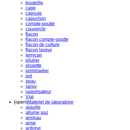
bouteille
cape
capsule
capuchon
compte-goutte
couvercle
flacon
flacon compte-goutte
flacon de culture
flacon laveur
jerrycan
pilulier
pissette
pommadier
pot
seau
spray
vaporisateur
Vial
(open)
Materiel de laboratoire
aiguille
allume gaz
anneau
anse
ardoise