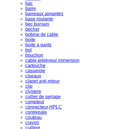
bac
barre
barreaux aimantes
base roulante
bec bunsen
becher
bobine de cable
boite
boite a gants
bol
bouchon
cable preleveur immersion
cartouche
casserole
ciseaux
clapet anti-retour
clip
clystere
collier de serrage
compteur
connecteur HPLC
contrepale
couteau
crayon
cuillere