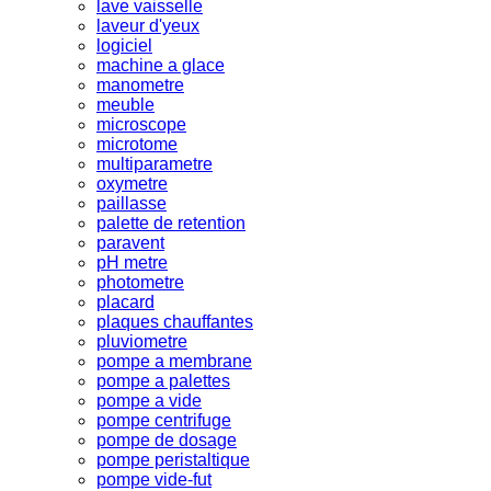
lave vaisselle
laveur d'yeux
logiciel
machine a glace
manometre
meuble
microscope
microtome
multiparametre
oxymetre
paillasse
palette de retention
paravent
pH metre
photometre
placard
plaques chauffantes
pluviometre
pompe a membrane
pompe a palettes
pompe a vide
pompe centrifuge
pompe de dosage
pompe peristaltique
pompe vide-fut