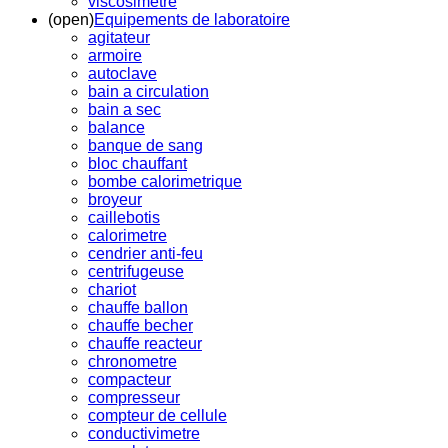
viscosimetre
(open)
Equipements de laboratoire
agitateur
armoire
autoclave
bain a circulation
bain a sec
balance
banque de sang
bloc chauffant
bombe calorimetrique
broyeur
caillebotis
calorimetre
cendrier anti-feu
centrifugeuse
chariot
chauffe ballon
chauffe becher
chauffe reacteur
chronometre
compacteur
compresseur
compteur de cellule
conductivimetre