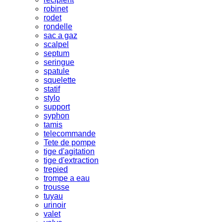
robinet
rodet
rondelle
sac a gaz
scalpel
septum
seringue
spatule
squelette
statif
stylo
support
syphon
tamis
telecommande
Tete de pompe
tige d'agitation
tige d'extraction
trepied
trompe a eau
trousse
tuyau
urinoir
valet