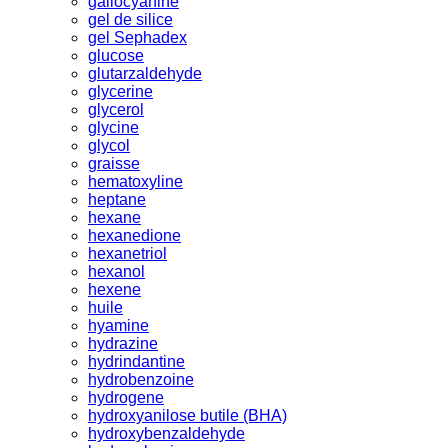
gallocyanine
gel de silice
gel Sephadex
glucose
glutarzaldehyde
glycerine
glycerol
glycine
glycol
graisse
hematoxyline
heptane
hexane
hexanedione
hexanetriol
hexanol
hexene
huile
hyamine
hydrazine
hydrindantine
hydrobenzoine
hydrogene
hydroxyanilose butile (BHA)
hydroxybenzaldehyde