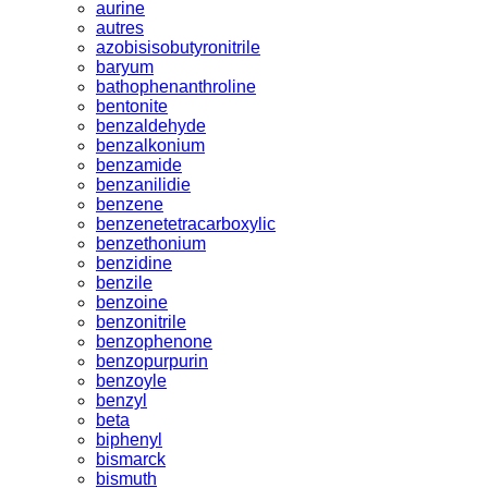
aurine
autres
azobisisobutyronitrile
baryum
bathophenanthroline
bentonite
benzaldehyde
benzalkonium
benzamide
benzanilidie
benzene
benzenetetracarboxylic
benzethonium
benzidine
benzile
benzoine
benzonitrile
benzophenone
benzopurpurin
benzoyle
benzyl
beta
biphenyl
bismarck
bismuth