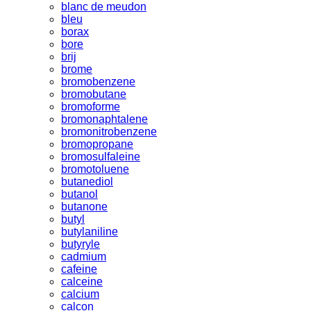
blanc de meudon
bleu
borax
bore
brij
brome
bromobenzene
bromobutane
bromoforme
bromonaphtalene
bromonitrobenzene
bromopropane
bromosulfaleine
bromotoluene
butanediol
butanol
butanone
butyl
butylaniline
butyryle
cadmium
cafeine
calceine
calcium
calcon