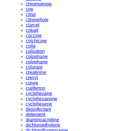
chromotrope
cire
citral
citronellole
clarcel
cobalt
coccine
colchicine
colle
collodion
colophane
colophane
colorant
creatinine
cresyl
cuivre
cupferron
cyclohexane
cyclohexanone
cyclohexene
desinfectant
detergent
diaminoacridine
dichloroethylene
dichlorofluoresceine