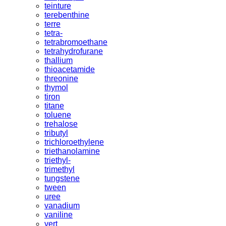
teinture
terebenthine
terre
tetra-
tetrabromoethane
tetrahydrofurane
thallium
thioacetamide
threonine
thymol
tiron
titane
toluene
trehalose
tributyl
trichloroethylene
triethanolamine
triethyl-
trimethyl
tungstene
tween
uree
vanadium
vaniline
vert