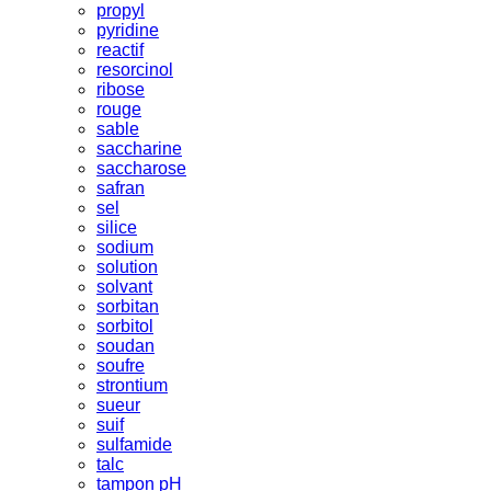
propyl
pyridine
reactif
resorcinol
ribose
rouge
sable
saccharine
saccharose
safran
sel
silice
sodium
solution
solvant
sorbitan
sorbitol
soudan
soufre
strontium
sueur
suif
sulfamide
talc
tampon pH