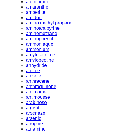
aluminium
amaranthe
amberlite
amidon
amino methyl propanol
aminoantipyrine
aminomethane
aminophenol
ammoniaque
ammonium
amyle acetate
amylopectine
anhydride
aniline
anisole
anthracene
anthraquinone
antimoine
antimousse
arabinose
argent
arsenazo
arsenic
atropine
auramine