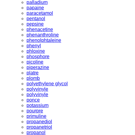
palladium
papaine
paracetamol
pentanol
pepsine
phenacetine
phenanthroline
phenolphtaleine
phenyl
phloxine
phosphore
picoline
piperazine
platre
plomb
polyethylene glycol
polyvinyle
polyvinyle
ponce
potassium
pourpre
primuline
propanediol
propanetriol
propanol