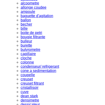
alcoometre
allonge coudee
ampoule
baguette d'agitation
ballon
becher
bille
boite de petri
bougie filtrante
bulleur
burette
butyrometre
capillaire
cloche
colonne
condenseur/ refrigerant
cone a sedimentation
coupelle
creuset
creuset filtrant
cristallisoir
cuve
dean stark
densimetre
dessicateur