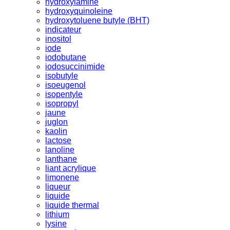
hydroxylamine
hydroxyquinoleine
hydroxytoluene butyle (BHT)
indicateur
inositol
iode
iodobutane
iodosuccinimide
isobutyle
isoeugenol
isopentyle
isopropyl
jaune
juglon
kaolin
lactose
lanoline
lanthane
liant acrylique
limonene
liqueur
liquide
liquide thermal
lithium
lysine