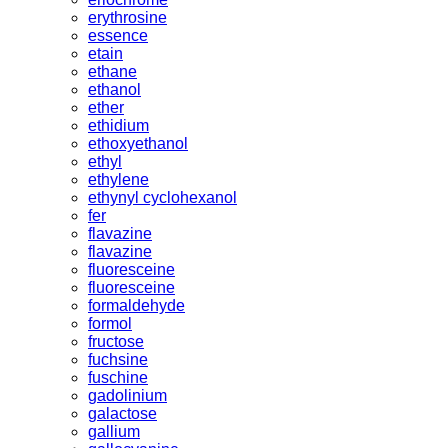
erythrosine
essence
etain
ethane
ethanol
ether
ethidium
ethoxyethanol
ethyl
ethylene
ethynyl cyclohexanol
fer
flavazine
flavazine
fluoresceine
fluoresceine
formaldehyde
formol
fructose
fuchsine
fuschine
gadolinium
galactose
gallium