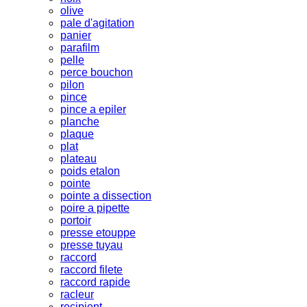
olive
pale d'agitation
panier
parafilm
pelle
perce bouchon
pilon
pince
pince a epiler
planche
plaque
plat
plateau
poids etalon
pointe
pointe a dissection
poire a pipette
portoir
presse etouppe
presse tuyau
raccord
raccord filete
raccord rapide
racleur
recipient