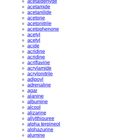
acetaldehyde
acetamide
acetanilide
acetone
acetonitrile
acetophenone
acetyl
acetyl
acide
acridine
acridine
acriflavine
acrylamide
acrylonitrile
adipoyl
adrenaline
agar
alanine
albumine
alcool
alizarine
allylthiouree
alpha terpineol
alphazurine
alumine